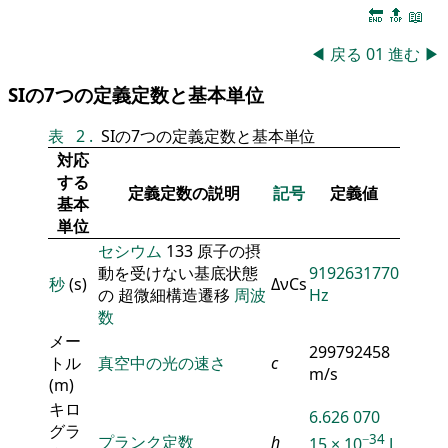
🔚
🔝
📖
◀
戻る
01
進む
▶
SIの7つの定義定数と基本単位
表
2
.
SIの7つの定義定数と基本単位
対応
する
定義定数の説明
記号
定義値
基本
単位
セシウム
133 原子の摂
動を受けない基底状態
9192631770
秒
(s)
ΔνCs
の 超微細構造遷移
周波
Hz
数
メー
299792458
トル
真空中の光の速さ
c
m/s
(m)
キロ
6.626 070
グラ
−34
プランク定数
h
15 × 10
J