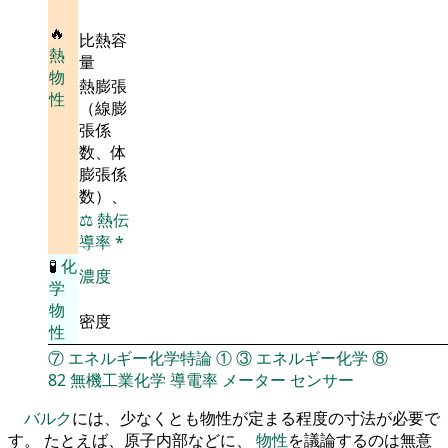
🔥
比熱容
熱
量
物
熱膨張
性
（線膨
張係
数、体
膨張係
数）、
⚖️
熱伝
導率
*
🧪
化
濃度
学
物
密度
性
⑦
エネルギー化学特論
①
③
エネルギー化学
⑧
82
無機工業化学
導電率
メーター
センサー
バルク
には、少なくとも物性が定まる程度の寸法が必要で
す。 たとえば、原子内部などに、
物性
を議論するのは無意