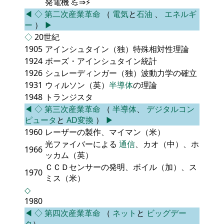
発電機 💪⇒⚡
◀
◇
第二次産業革命
（
電気
と
石油
、
エネルギ
ー
）
▶
◇
20世紀
1905
アインシュタイン（独）特殊相対性理論
1924
ボーズ・アインシュタイン統計
1926
シュレーディンガー（独）波動力学の確立
1931
ウィルソン（英）
半導体
の理論
1948
トランジスタ
◀
◇
第三次産業革命
（
半導体
、
デジタルコン
ピュータ
と
AD変換
）
▶
1960
レーザーの製作、マイマン（米）
光ファイバーによる
通信
、カオ（中）、ホ
1966
ッカム（英）
ＣＣＤセンサーの発明、ボイル（加）、ス
1970
ミス（米）
◇
1980
◀
◇
第四次産業革命
（
ネット
と
ビッグデー