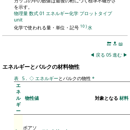
カッコの中の数値は最後の桁につく標準不確かさ
を示す。
物理量
数式
01
エネルギー化学
プロットタイプ
unit
10
)
化学で使われる量・単位・記号
水
🔚
🔝
📖
◀
戻る
05
進む
▶
エネルギーとバルクの材料物性
表
5
.
◇
エネルギー
とバルクの物性
*
エ
ネ
ル
物性値
対象となる
材料
ギ
ー
ポアソ