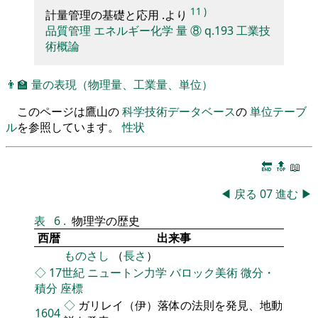
11
)
計量管理の基礎と応用 .より
品質管理
エネルギー化学
量
⑧
q.193
工業技
術概論
👨‍🏫
量の表現（物理量、工業量、単位）
このページは鷹山の
科学技術データベース
の
単位テーブ
ル
を参照しています。
性状
🔚
🔝
📖
◀
戻る
07
進む
▶
表
6
.
物理学の歴史
西暦
出来事
ものさし
（
長さ
）
◇
17世紀
ニュートン力学
バロック美術
微分・
積分
座標
◇
ガリレイ（伊）落体の法則を発見、地動
1604