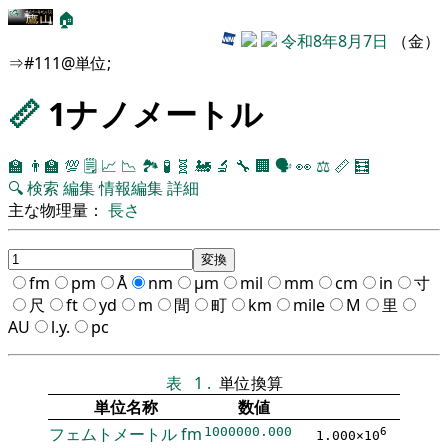
🏠
令和8年8月7日
（金）
⇒#111@単位;
📏
1ナノメートル
🏫
👨‍🏫
💯
🗒️
📈
📉
🏞
🧪
🧬
🚂
🔬
🔧
🏢
🗣️
👀
⚖️
📏
🧮
🔍
検索
編集
情報編集
詳細
主な物理量：
長さ
fm
pm
Å
nm
μm
mil
mm
cm
in
寸
尺
ft
yd
m
間
町
km
mile
M
里
AU
l.y.
pc
表
1
.
単位換算
単位名称
数値
フェムトメートル
fm
1000000.000
6
1.000×10