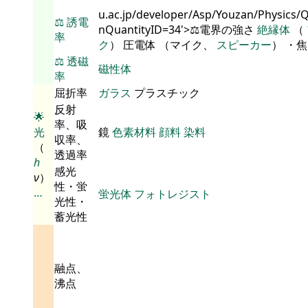
u.ac.jp/developer/Asp/Youzan/Physics/
⚖️
誘電
nQuantityID=34'>⚖️電界の強さ
絶縁体
（
率
ク
） 圧電体 （マイク、
スピーカー
） ・
⚖️
透磁
磁性体
率
屈折率
ガラス
プラスチック
反射
🌟
率、吸
光
鏡
色素材料
顔料
染料
収率、
（
透過率
h
感光
ν
）
性・蛍
…
蛍光体
フォトレジスト
光性・
蓄光性
融点、
沸点