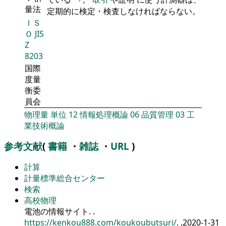
量法
定期的に検定・検査しなければならない。
ＩＳ
Ｏ
JIS
Z
8203
国際
度量
衡委
員会
物理量
単位
12
情報処理概論
06
品質管理
03
工
業技術概論
参考文献
(
書籍
・
雑誌
・
URL
)
計算
計量標準総合センター
検索
高校物理
電池の情報サイト.
.
https://kenkou888.com/koukoubutsuri/
. ,2020-1-31