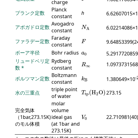
charge
Planck
プランク定数
h
6.62607015×
constant
N
A
Avogadro
アボガドロ定数
6.02214086×
N
A
constant
F
Faraday
ファラデー定数
9.64853399(2
F
constant
a
0
ボーア半径
Bohr radius
a
5.2917720859
0
R
∞
リュードベリ定
Rydberg
1.0973731568
R
∞
数
*
constant
k
B
Boltzmann
-
ボルツマン定数
1.380649×10
k
B
constant
T
tp
(
H
2
O
)
triple point
(
H
O
)
水の三重点
273.15
T
tp
2
of water
molar
完全気体
volume
V
0
（1bar,273.15K)
ideal gas
22.710981(40
V
0
のモル体積
(at 1bar and
273.15K)