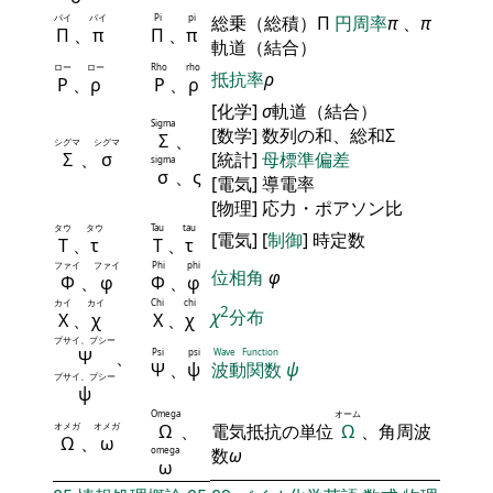
パイ
パイ
Pi
pi
総乗（総積）Π
円周率
π
、
π
Π
、
π
Π
、
π
軌道（結合）
ロー
ロー
Rho
rho
抵抗率
ρ
Ρ
、
ρ
Ρ
、
ρ
[化学]
σ
軌道（結合）
Sigma
[数学] 数列の和、総和Σ
Σ
、
シグマ
シグマ
Σ
、
σ
[統計]
母標準偏差
sigma
σ
、ς
[電気] 導電率
[物理] 応力・ポアソン比
タウ
タウ
Tau
tau
[電気] [
制御
] 時定数
Τ
、
τ
Τ
、
τ
ファイ
ファイ
Phi
phi
位相角
φ
Φ
、
φ
Φ
、
φ
カイ
カイ
Chi
chi
2
χ
分布
Χ
、
χ
Χ
、
χ
プサイ、プシー
Ψ
、
Psi
psi
Wave Function
Ψ
、
ψ
波動関数
ψ
プサイ、プシー
ψ
Omega
オーム
オメガ
オメガ
Ω
、
電気抵抗の単位
Ω
、角周波
Ω
、
ω
omega
数
ω
ω