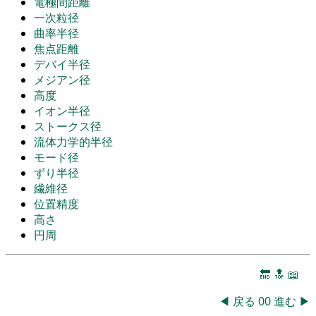
電極間距離
一次粒径
曲率半径
焦点距離
デバイ半径
メジアン径
高度
イオン半径
ストークス径
流体力学的半径
モード径
ずり半径
繊維径
位置精度
高さ
円周
🔚
🔝
📖
◀
戻る
00
進む
▶