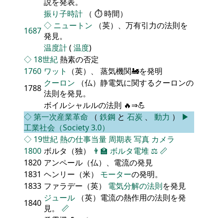
説を発表。
振り子時計
（ ⏱ 時間）
◇
ニュートン
（英）、万有引力の法則を
1687
発見。
温度計
(
温度
)
◇
18世紀
熱素の否定
1760
ワット
（英）、 蒸気機関🚂を発明
クーロン
（仏）静電気に関するクーロンの
1788
法則を発見。
ボイルシャルルの法則 🔥⇒💪
◇
第一次産業革命
（
鉄鋼
と
石炭
、
動力
）
▶
工業社会（Society 3.0）
◇
19世紀
熱の仕事当量
周期表
写真
カメラ
1800
ボルタ（独）
👨‍🏫
ボルタ電堆
⚖️
📏
1820
アンペール（仏）、電流の発見
1831
ヘンリー（米）
モーター
の発明。
1833
ファラデー（英）
電気分解の法則
を発見
ジュール
（英）電流の熱作用の法則を発
1840
見。
📏