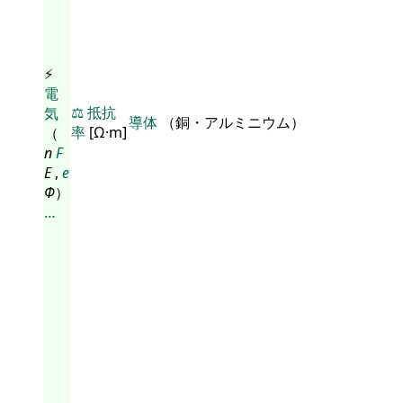
⚡
電
⚖️
抵抗
気
導体
（銅・アルミニウム）
率
[Ω·m]
（
n
F
E
,
e
Φ
）
…