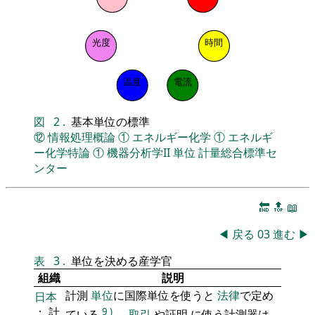
光度
時間
温度
電流
図
2
.
基本単位の標準
⑫
情報処理概論
①
エネルギー化学
①
エネルギ
ー化学特論
①
機器分析学II
単位
計量総合標準セ
ンター
🔚
🔝
📖
◀
戻る
03
進む
▶
表
3
.
単位を決める産学官
組織
説明
計測
単位
に国際単位を使うと
法律
で定め
日本
： 計
9
)
ている
。
取引
や証明 に使う計測器は、