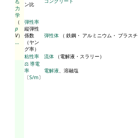
コンクリート
💪
ン比
力
学
（
弾性率
p
縦弾性
V
）
係数
弾性体
（ 鉄鋼・ アルミニウム・ プラス
…
（ヤン
グ率）
粘性率
流体
（電解液・スラリー）
⚖️
導電
率
電解液
、溶融塩
〔
S/m
〕