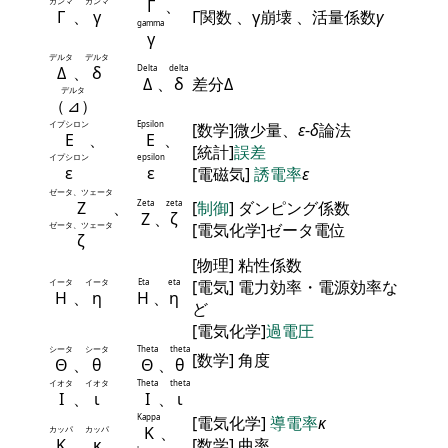
ガンマ
ガンマ
Γ
、
Γ
、
γ
Γ関数 、γ崩壊 、活量係数
γ
gamma
γ
デルタ
デルタ
Δ
、
δ
Delta
delta
Δ
、
δ
差分Δ
デルタ
（
⊿
）
イプシロン
Epsilon
[数学]微少量、
ε
-
δ
論法
Ε
、
Ε
、
[統計]
誤差
イプシロン
epsilon
ε
ε
[電磁気]
誘電率
ε
ゼータ、ツェータ
Ζ
、
Zeta
zeta
[
制御
] ダンピング係数
Ζ
、
ζ
ゼータ、ツェータ
[電気化学]ゼータ電位
ζ
[物理] 粘性係数
イータ
イータ
Eta
eta
[電気] 電力効率・電源効率な
Η
、
η
Η
、
η
ど
[電気化学]
過電圧
シータ
シータ
Theta
theta
[数学] 角度
Θ
、
θ
Θ
、
θ
イオタ
イオタ
Theta
theta
Ι
、
ι
Ι
、
ι
Kappa
[電気化学]
導電率
κ
Κ
、
カッパ
カッパ
Κ
、
κ
[数学] 曲率