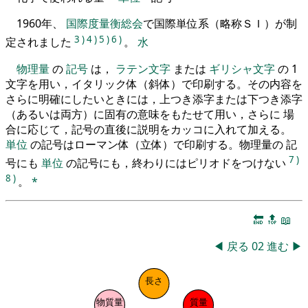
1960年、
国際度量衡総会
で国際単位系（略称ＳＩ）が制
3
)
4
)
5
)
6
)
定されました
。
水
物理量
の
記号
は，
ラテン文字
または
ギリシャ文字
の 1
文字を用い，イタリック体（斜体）で印刷する。その内容を
さらに明確にしたいときには，上つき添字または下つき添字
（あるいは両方）に固有の意味をもたせて用い，さらに 場
合に応じて，記号の直後に説明をカッコに入れて加える。
単位
の記号はローマン体（立体）で印刷する。物理量の 記
7
)
号にも
単位
の記号にも，終わりにはピリオドをつけない
8
)
。
*
🔚
🔝
📖
◀
戻る
02
進む
▶
長さ
物質量
質量