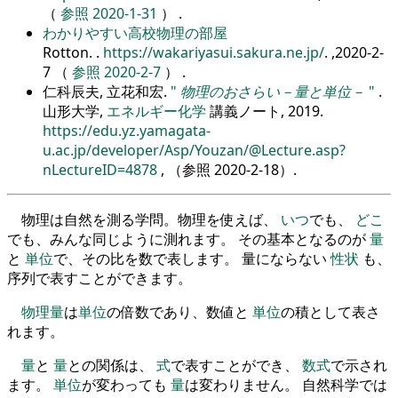
（
参照 2020-1-31
） .
わかりやすい高校物理の部屋
Rotton.
.
https://wakariyasui.sakura.ne.jp/
. ,2020-2-
7 （
参照 2020-2-7
） .
仁科辰夫, 立花和宏.
物理のおさらい－量と単位－
.
山形大学,
エネルギー化学
講義ノート, 2019.
https://edu.yz.yamagata-
u.ac.jp/developer/Asp/Youzan/@Lecture.asp?
nLectureID=4878
, （参照
2020-2-18
）.
物理は自然を測る学問。物理を使えば、
いつ
でも、
どこ
でも、みんな同じように測れます。 その基本となるのが
量
と
単位
で、その比を数で表します。 量にならない
性状
も、
序列で表すことができます。
物理量
は
単位
の倍数であり、数値と
単位
の積として表さ
れます。
量
と
量
との関係は、
式
で表すことができ、
数式
で示され
ます。
単位
が変わっても
量
は変わりません。 自然科学では