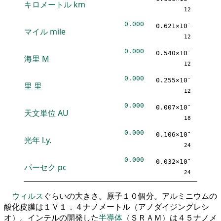
キロメートル
km
12
0.000
-
0.621×10
マイル
mile
12
0.000
-
0.540×10
海里
M
12
0.000
-
0.255×10
里
里
12
0.000
-
0.007×10
天文単位
AU
18
0.000
-
0.106×10
光年
l.y.
24
0.000
-
0.032×10
パーセク
pc
24
ウィルス
ぐらいの大きさ。原子１０個分。アルミニウムの
酸化皮膜は１Ｖ１．４ナノメートル（アノダイジングレシ
オ）。インテルの開発した
半導体
（ＳＲＡＭ）は４５ナノメ