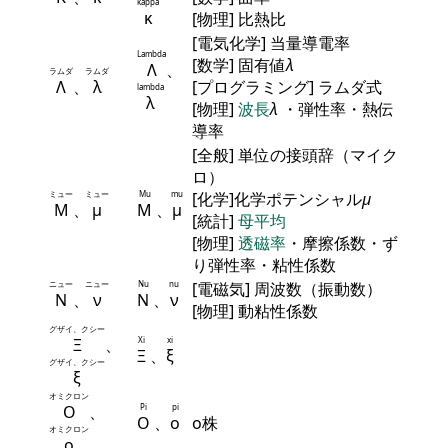
kappa
κ
[物理] 比熱比
[電気化学] 当量導電率
Lambda
[数学] 固有値
λ
Λ
、
ラムダ
ラムダ
Λ
、
λ
[プログラミング] ラムダ式
lambda
λ
[物理]
波長
λ
・弾性率・熱伝
導率
[全般] 単位の接頭辞（マイク
ロ）
ミュー
ミュー
Mu
mu
[化学]化学ポテンシャル
μ
Μ
、
μ
Μ
、
μ
[統計]
母平均
[物理]
透磁率
・摩擦係数・ず
り弾性率・粘性係数
ニュー
ニュー
Nu
nu
[電磁気] 周波数（振動数）
Ν
、
ν
Ν
、
ν
[物理] 動粘性係数
グザイ、クシー
Ξ
、
Xi
xi
Ξ
、
ξ
グザイ、クシー
ξ
オミクロン
Ο
、
Pi
pi
Ο
、
ο
ο株
オミクロン
ο