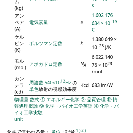
ム
s
(kg)
1.602 176
アン
ペア
電気素量
e
−19
634 × 10
(A)
C
ケル
1.380 649 ×
ビン
ボルツマン定数
k
−23
10
J/K
(K)
6.022 140
モル
N
アボガドロ定数
23
76 × 10
A
(mol)
/mol
カン
12
周波数
540×10
Hz
の
デラ
Kcd
683 lm/W
単色
放射の視感効果度
(cd)
物理量
数式
①
エネルギー化学
②
品質管理
⑫
情
報処理概論
⑨
化学・バイオ工学英語
④
化学・バ
イオ工学実験
unit
1
)
2
)
化学で使われる量・
単位
・記号