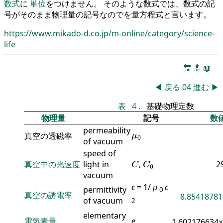
数式
に
単位
をつけません。 そのような数式では、数式の記
号がそのまま物理量の記号なのでを量方程式と言います。
https://www.mikado-d.co.jp/m-online/category/science-
life
🔚
🔝
📖
◀
戻る
04
進む
▶
表
4
.
基礎物理定数
物理量
記号
数
permeability
μ
0
真空の透磁率
μ
0
of vacuum
speed of
C
C
0
真空中の光速度
light in
,
2
C
C
0
vacuum
ε
= 1/
μ
c
permittivity
0
真空の誘電率
8.85418781
of vacuum
2
elementary
電気素量
e
1.602176634