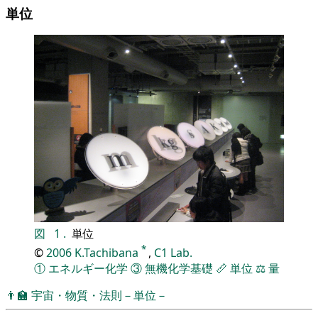
単位
図
1
.
単位
*
©
2006
K.Tachibana
,
C1 Lab.
①
エネルギー化学
③
無機化学基礎
📏
単位
⚖️
量
👨‍🏫
宇宙・物質・法則－単位－