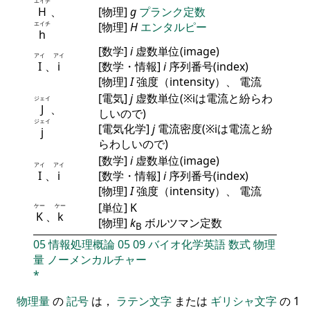
エイチ
H
、
[物理]
g
プランク定数
エイチ
[物理]
H
エンタルピー
h
[数学]
i
虚数単位(image)
アイ
アイ
I
、
i
[数学・情報]
i
序列番号(index)
[物理]
I
強度（intensity）、 電流
[電気]
j
虚数単位(※iは電流と紛らわ
ジェイ
J
、
しいので)
ジェイ
[電気化学]
j
電流密度(※iは電流と紛
j
らわしいので)
[数学]
i
虚数単位(image)
アイ
アイ
I
、
i
[数学・情報]
i
序列番号(index)
[物理]
I
強度（intensity）、 電流
[単位] K
ケー
ケー
K
、
k
[物理]
k
ボルツマン定数
B
05
情報処理概論
05
09
バイオ化学英語
数式
物理
量
ノーメンカルチャー
*
物理量
の
記号
は，
ラテン文字
または
ギリシャ文字
の 1