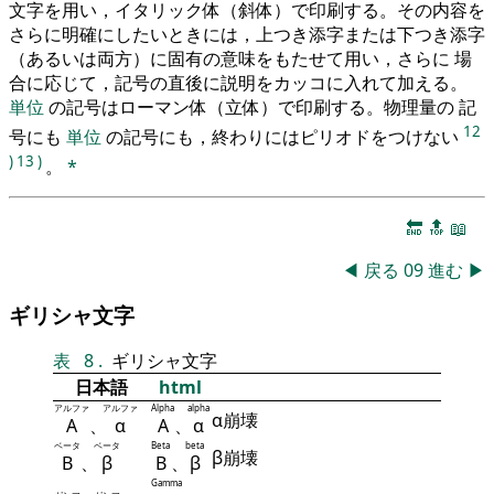
文字を用い，イタリック体（斜体）で印刷する。その内容を
さらに明確にしたいときには，上つき添字または下つき添字
（あるいは両方）に固有の意味をもたせて用い，さらに 場
合に応じて，記号の直後に説明をカッコに入れて加える。
単位
の記号はローマン体（立体）で印刷する。物理量の 記
12
号にも
単位
の記号にも，終わりにはピリオドをつけない
)
13
)
。
*
🔚
🔝
📖
◀
戻る
09
進む
▶
ギリシャ文字
表
8
.
ギリシャ文字
日本語
html
アルファ
アルファ
Alpha
alpha
α崩壊
Α
、
α
Α
、
α
ベータ
ベータ
Beta
beta
β崩壊
Β
、
β
Β
、
β
Gamma