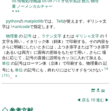
05
情報処理概論
05
09
バイオ化学英語
数式
物理
量
ノーメンカルチャー
*
**
python
の
matplotlib
では、
TeX
が使えます。ギリシャ文
字は
\+unicode
で指定します。
物理量
の
記号
は，
ラテン文字
または
ギリシャ文字
の 1
文字を用い，イタリック体（斜体）で印刷する。その内容を
さらに明確にしたいときには，上つき添字または下つき添字
（あるいは両方）に固有の意味をもたせて用い，さらに 場
合に応じて，記号の直後に説明をカッコに入れて加える。
単位
の記号はローマン体（立体）で印刷する。物理量の 記
14
号にも
単位
の記号にも，終わりにはピリオドをつけない
)
15
)
。
*
🔚
🔝
📖
◀
戻る
10
進む
▶
◇
参考文献