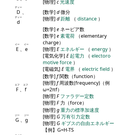
[物理]
c
光速度
ディー
D
、
[数学]
d
微分
ディー
[物理]
d
距離
（
distance
）
d
[数学]
e
ネーピア数
[数学]
e
素電荷
（elementary
charge）
イー
イー
E
、
e
[物理]
E
エネルギー
（
energy
）
[電気化学]
E
起電力
（
electoro
motive force
）
[電磁気]
E
電界
（
electric field
）
[数学]
f
関数（function）
[物理]
f
周波数(frequency)（例
エフ
エフ
F
、
f
ω=2πf）
[物理]
F
ファラデー定数
[物理]
F
力（force）
[物理]
g
重力の標準加速度
ジー
ジー
[物理]
G
万有引力定数
G
、
g
[物理]
G
ギブスの自由エネルギー
【例】G=H-TS