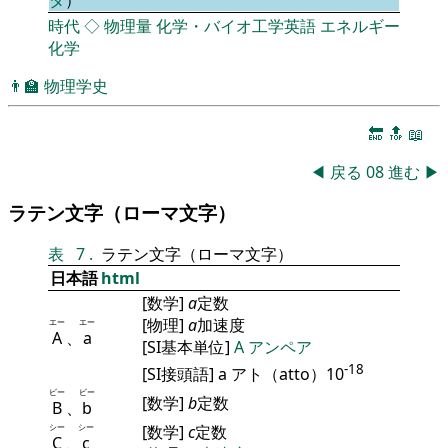
タ
）
時代
◇
物理量
化学・バイオ工学英語
エネルギー
化学
👨‍🏫
物理学史
🔚
🔝
📖
◀
戻る
08
進む
▶
ラテン文字（ローマ文字）
表
7
.
ラテン文字（ローマ文字）
日本語
html
[数学]
a
定数
[物理]
a
加速度
エー
エー
A
、
a
[SI基本単位]
A
アンペア
-18
[SI接頭語] a アト（atto）10
ビー
ビー
[数学]
b
定数
B
、
b
シー
シー
[数学]
c
定数
C
、
c