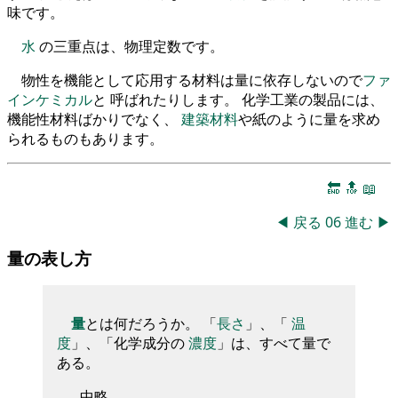
味です。
水
の三重点は、物理定数です。
物性を機能として応用する材料は量に依存しないので
ファ
インケミカル
と 呼ばれたりします。 化学工業の製品には、
機能性材料ばかりでなく、
建築材料
や紙のように量を求め
られるものもあります。
🔚
🔝
📖
◀
戻る
06
進む
▶
量の表し方
量
とは何だろうか。 「
長さ
」、「
温
度
」、「化学成分の
濃度
」は、すべて量で
ある。
……中略……