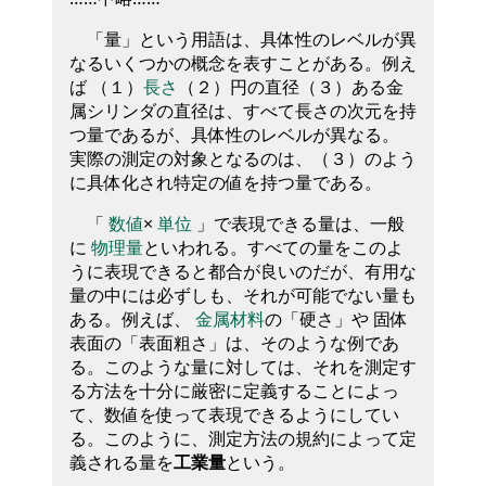
「量」という用語は、具体性のレベルが異
なるいくつかの概念を表すことがある。例え
ば （１）
長さ
（２）円の直径（３）ある金
属シリンダの直径は、すべて長さの次元を持
つ量であるが、具体性のレベルが異なる。
実際の測定の対象となるのは、（３）のよう
に具体化され特定の値を持つ量である。
「
数値
×
単位
」で表現できる量は、一般
に
物理量
といわれる。すべての量をこのよ
うに表現できると都合が良いのだが、有用な
量の中には必ずしも、それが可能でない量も
ある。例えば、
金属材料
の「硬さ」や 固体
表面の「表面粗さ」は、そのような例であ
る。このような量に対しては、それを測定す
る方法を十分に厳密に定義することによっ
て、数値を使って表現できるようにしてい
る。このように、測定方法の規約によって定
義される量を
工業量
という。