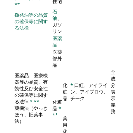
住宅
**
石
揮発油等の品質
油
、
の確保等に関す
ガソ
る法律
リン
医薬
品
医薬
部外
品
全
医薬品、医療機
成
器等の品質、有
化
*
口紅、アイライ
分
効性及び安全性
粧
ン、アイブロウ、
表
の確保等に関す
品
チーク
示
る法律
*
**
化粧
義
薬機法（やっき
品
*
務
ほう、旧薬事
**
薬
法）
用
化