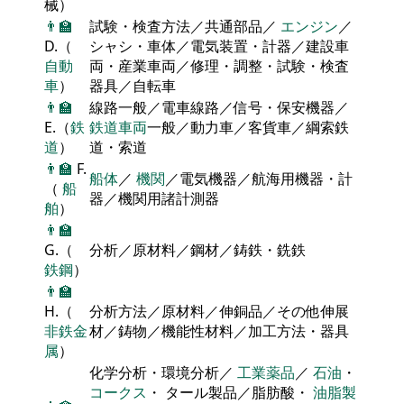
械）
👨‍🏫
試験・検査方法／共通部品／
エンジン
／
D.（
シャシ・車体／電気装置・計器／建設車
自動
両・産業車両／修理・調整・試験・検査
車
）
器具／自転車
👨‍🏫
線路一般／電車線路／信号・保安機器／
E.（
鉄
鉄道車両
一般／動力車／客貨車／綱索鉄
道
）
道・索道
👨‍🏫
F.
船体
／
機関
／電気機器／航海用機器・計
（
船
器／機関用諸計測器
舶
）
👨‍🏫
G.（
分析／原材料／鋼材／鋳鉄・銑鉄
鉄鋼
）
👨‍🏫
H.（
分析方法／原材料／伸銅品／その他伸展
非鉄金
材／鋳物／機能性材料／加工方法・器具
属
）
化学分析・環境分析／
工業薬品
／
石油
・
コークス
・ タール製品／脂肪酸・
油脂製