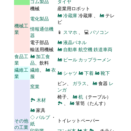
ゴム製品
タイヤ
機械
産業用ロボット
🚂
冷蔵庫
冷蔵庫 、
🚂
テレ
電化製品
ビ
機械工
情報通信機
業
📱
スマホ
、 💻
パソコン
器
電子部品
🚂
液晶パネル
輸送用機械
🚂
自動車
航空機
鉄道車両
食品工
🚂
加工食
🚂
ビール
カップラーメン
業
品
、飲料
繊維工
繊維
、
🚂
衣
🚂
シャツ
🚂
下着
🚂
靴下
業
服
ビン、
ガラス
、
🚂
食器
レ
窯業
ンガ
椅子、
🚂
机
（テーブル）
🏞
木材
🏞
、
🚂
箪笥（たんす）
🚂
家具
◇
パルプ
・
トイレットペーパー
その他
紙
の工業
印刷業
マンガ本
🚂
本
🏞
、 チラシ