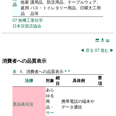
他家
護用品、防災用品、テーブルウェア、
品
庭用
バス・トイレタリー用品、日曜大工用
品
品等
07
無機工業化学
日本百貨店協会
🔚
🔝
📖
◀
戻る
07
進む
▶
消費者への品質表示
表
4
.
消費者への品質表示
*
*
細
要
法律
対象
具体例
目
項
あら
ゆる
商
携帯電話の端末や
景品表示法
品・
データ通信
サー