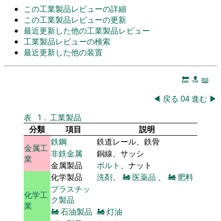
この工業製品レビューの詳細
この工業製品レビューの更新
最近更新した他の工業製品レビュー
工業製品レビューの検索
最近更新した他の装置
🔚
🔝
📖
◀
戻る
04
進む
▶
表
1
.
工業製品
分類
項目
説明
鉄鋼
鉄道レール、鉄骨
金属工
非鉄金属
銅線、サッシ
業
金属製品
ボルト
、ナット
化学製品
洗剤
、
🚂
医薬品
、
🚂
肥料
プラスチッ
化学工
ク製品
業
🚂
石油製品
🚂
灯油