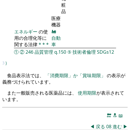
粧
品
医療
機器
エネルギー
の使
🚂
用の合理化等に
自動
関する法律
*
*
*
車
①
②
246
品質管理
q.150
⑤
技術者倫理
SDGs12
3
)
食品表示法では、
「消費期限」か「賞味期限」
の表示が
義務づけられています。
また一般販売される医薬品には、
使用期限
が表示されて
います。
🔚
🔝
📖
◀
戻る
08
進む
▶