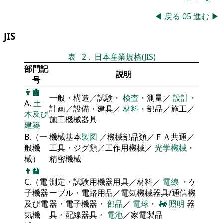
◀
戻る
05
進む
▶
JIS
表
2
.
日本産業規格(JIS)
部門記
説明
号
👨‍🏫
一般・構造／試験・
検査
・測量／
設計
・
A.
土
計画／設備・建具／
材料
・部品／施工／
木及び
施工機械器具
建築
B.（一
機械基本
製図
／機械部品類／ＦＡ共通／
般機
工具・ジグ類／工作用機械／
光学機械
・
械）
精密機械
👨‍🏫
C.（電
測定・試験用機器用具／材料／
電線
・ケ
子機器
ーブル・電路用品／電気機械器具/通信機
及び電
器・電子機器・
部品
／
電球
・
🚂
照明
器
気機
具・配線器具・
電池
／家電製品