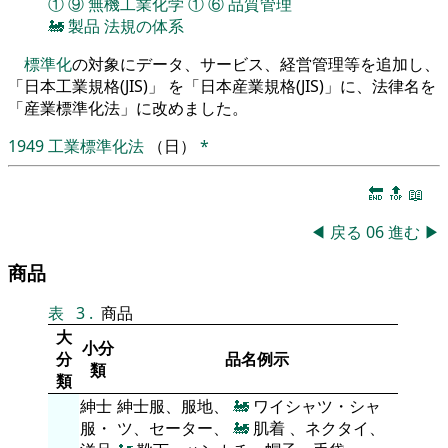
①
⑨
無機工業化学
①
⑥
品質管理
🚂
製品
法規の体系
標準化
の対象にデータ、サービス、経営管理等を追加し、
「日本工業規格(JIS)」 を「日本産業規格(JIS)」に、法律名を
「産業標準化法」に改めました。
1949
工業標準化法
（日）
*
🔚
🔝
📖
◀
戻る
06
進む
▶
商品
表
3
.
商品
大
小分
分
品名例示
類
類
紳士
紳士服、服地、
🚂
ワイシャツ・シャ
服・
ツ、セーター、
🚂
肌着 、ネクタイ、