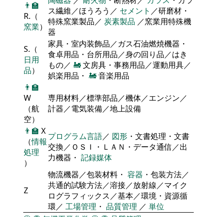
👨‍🏫
ス繊維／ほうろう／
セメント
／研磨材・
R.（
特殊窯業製品／
炭素製品
／窯業用特殊機
窯業
）
器
家具・室内装飾品／ガス石油燃焼機器・
S.（
食卓用品・台所用品／身の回り品／はき
日用
もの／
🚂
文房具・事務用品／運動用具／
品
）
娯楽用品・
🚂
音楽用品
👨‍🏫
W
専用材料／標準部品／機体／エンジン／
（航
計器／電気装備／地上設備
空）
👨‍🏫
X
プログラム言語
／
図形
・文書処理・文書
（
情報
交換／ＯＳＩ・ＬＡＮ・データ通信／出
処理
力機器・
記録媒体
）
物流機器／包装材料・
容器
・包装方法／
共通的試験方法／溶接／放射線／マイク
Z
ログラフィックス／基本／環境・資源循
環／
工場管理
・
品質管理
／
単位