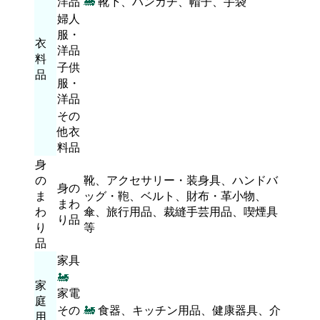
洋品
🚂
靴下、ハンカチ、帽子、手袋
婦人
服・
衣
洋品
料
子供
品
服・
洋品
その
他衣
料品
身
の
靴、アクセサリー・装身具、ハンドバ
身の
ま
ッグ・鞄、ベルト、財布・革小物、
まわ
わ
傘、旅行用品、裁縫手芸用品、喫煙具
り品
り
等
品
家具
🚂
家
家電
庭
その
🚂
食器、キッチン用品、健康器具、介
用