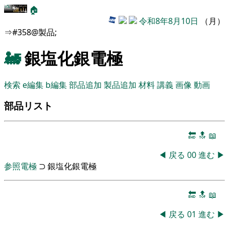
🏠
令和8年8月10日
（月）
⇒#358@製品;
🚂
銀塩化銀電極
検索
e編集
b編集
部品追加
製品追加
材料
講義
画像
動画
部品リスト
🔚
🔝
📖
◀
戻る
00
進む
▶
参照電極
⊃ 銀塩化銀電極
🔚
🔝
📖
◀
戻る
01
進む
▶