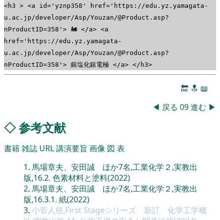
<h3 > <a id='yznp358' href='https://edu.yz.yamagata-
u.ac.jp/developer/Asp/Youzan/@Product.asp?
nProductID=358'> 🚂 </a> <a
href='https://edu.yz.yamagata-
u.ac.jp/developer/Asp/Youzan/@Product.asp?
nProductID=358'> 銀塩化銀電極 </a> </h3>
🔚
🔝
📖
◀
戻る
09
進む
▶
◇
参考文献
書籍
雑誌
URL
講演要旨
画像
図
表
1
.
馬場章夫、安田誠 ほか7名,工業化学２,実教出
版,16.2. 色素材料と塗料(2022)
2
.
馬場章夫、安田誠 ほか7名,工業化学２,実教出
版,16.3.1. 紙(2022)
3
.
小菅人慈,First Stageシリーズ 新訂 化学工学概