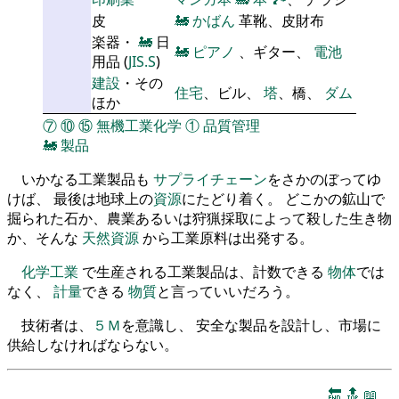
皮
🚂
かばん
革靴、皮財布
楽器・
🚂
日
🚂
ピアノ
、ギター、
電池
用品 (
JIS.S
)
建設
・その
住宅
、ビル、
塔
、橋、
ダム
ほか
⑦
⑩
⑮
無機工業化学
①
品質管理
🚂
製品
いかなる工業製品も
サプライチェーン
をさかのぼってゆ
けば、 最後は地球上の
資源
にたどり着く。 どこかの鉱山で
掘られた石か、農業あるいは狩猟採取によって殺した生き物
か、そんな
天然資源
から工業原料は出発する。
化学工業
で生産される工業製品は、計数できる
物体
では
なく、
計量
できる
物質
と言っていいだろう。
技術者は、
５Ｍ
を意識し、 安全な製品を設計し、市場に
供給しなければならない。
🔚
🔝
📖