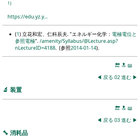
1)
https://edu.yz.y…
(
1
) 立花和宏、仁科辰夫.
エネルギー化学：
電極電位と
参照電極
.
/amenity/Syllabus/@Lecture.asp?
nLectureID=4188
. (参照
2014-01-14
).
🔚
🔝
📖
◀
戻る
02
進む
▶
🔬
装置
🔚
🔝
📖
◀
戻る
03
進む
▶
🔧
消耗品