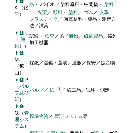
👨‍🏫
1
品
・ バイオ ／染料原料・中間物・
染料
K.（化
)
・
火薬
／
顔料
・
塗料
／
ゴム
／
皮革
／
学）
プラスチック
／ 写真材料・薬品・測定方
法／試薬
👨‍🏫
L.
試験・
検査
／糸／
織物
／
繊維製品
／繊維
（
繊
加工機器
維
））
👨‍🏫
M.
採鉱／選鉱・選炭／運搬／保安／鉱産物
（鉱
山）
👨‍🏫
P.
（
パル
2
)
パルプ
／
紙
／ 紙工品／試験・測定
プ及び
紙
）
👨‍🏫
Q.（
管
標準物質
／
管理システム
等
理シス
テム
）
陶磁器
／
耐火物
・断熱材／
ガラス
・ガラ