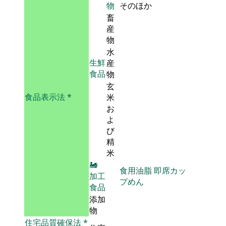
物
そのほか
畜
産
物
水
生鮮
産
食品
物
玄
食品表示法
*
米
お
よ
び
精
米
🚂
食用油脂
即席カッ
加工
プめん
食品
添加
物
住宅品質確保法
*