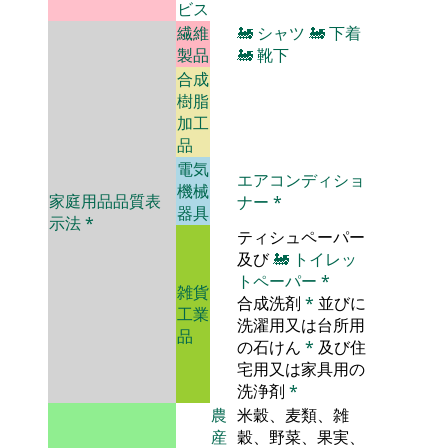
ビス
繊維
🚂
シャツ
🚂
下着
製品
🚂
靴下
合成
樹脂
加工
品
電気
エアコンディショ
機械
家庭用品品質表
ナー
*
器具
示法
*
ティシュペーパー
及び
🚂
トイレッ
トペーパー
*
雑貨
合成洗剤
*
並びに
工業
洗濯用又は台所用
品
の石けん
*
及び住
宅用又は家具用の
洗浄剤
*
農
米穀、麦類、雑
産
穀、野菜、果実、