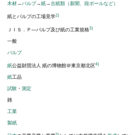
木材
→
パルプ
→
紙
→
古紙類（新聞、段ボールなど）
2)
紙とパルプの工場見学
3)
ＪＩＳ．Ｐ―パルプ及び紙の工業規格
一
般
パルプ
4)
紙
公益財団法人 紙の博物館＠東京都北区
紙
工品
試験
・
測定
雑
工業
製紙
5)