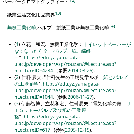
12)
ペーパークロマトグラフィー～
13)
紙業生活文化用品業界
14)
無機
工業
化学
,
パルプ・製紙工業＠無機工業化学
(
1
) 立花 和宏.
無機工業化学：
トイレットペーパーが
なくなったら？－パルプ、紙、繊維
―
.
https://edu.yz.yamagata-
u.ac.jp/developer/Asp/Youzan/@Lecture.asp?
nLectureID=4234
. (参照
2014-08-26
).
(
2
) 仁科 辰夫.
仁科先生の工場見学ルポ：
紙とパルプ
の工場見学
.
https://edu.yz.yamagata-
u.ac.jp/developer/Asp/Youzan/@Lecture.asp?
nLectureID=1044
. (参照
2006-11-27
).
(
3
) 伊藤智博、立花和宏、仁科辰夫.
電気化学の庵：
Ｊ
ＩＳ．Ｐ―パルプ及び紙の工業規
格
.
https://edu.yz.yamagata-
u.ac.jp/developer/Asp/Youzan/@Lecture.asp?
nLectureID=617
. (参照
2005-12-15
).