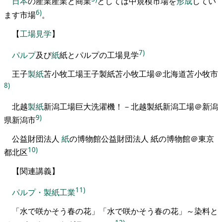
日本
の産業
産業と商業
と
しては中規模市場
を
形成
してい
6)
ます
市場
。
【
工場見学
】
7)
パルプ
及び
紙
紙とパルプの工場見学
王子
製紙
苫小牧工場
王子製紙苫小牧工場＠北海道苫小牧市
8)
北越
製紙
新潟工場
巨大洗濯機！－北越製紙新潟工場＠新潟
9)
県新潟市
公益財団法人
紙
の博物館
公益財団法人 紙の博物館＠東京
10)
都北区
【
関連講義
】
11)
パルプ・製紙工業
「
水で咲かそう春の花
」
「水で咲かそう春の花」～染料と