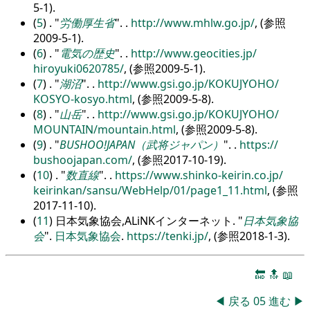
5-1).
(
5
) .
労働厚生省
.
.
http:/
/
www.mhlw.go.jp/
, (参照
2009-5-1).
(
6
) .
電気の歴史
.
.
http:/
/
www.geocities.jp/
hiroyuki0620785/
, (参照2009-5-1).
(
7
) .
湖沼
.
.
http:/
/
www.gsi.go.jp/
KOKUJYOHO/
KOSYO-kosyo.html
, (参照2009-5-8).
(
8
) .
山岳
.
.
http:/
/
www.gsi.go.jp/
KOKUJYOHO/
MOUNTAIN/
mountain.html
, (参照2009-5-8).
(
9
) .
BUSHOO!JAPAN（武将ジャパン）
.
.
https:/
/
bushoojapan.com/
, (参照2017-10-19).
(
10
) .
数直線
.
.
https:/
/
www.shinko-keirin.co.jp/
keirinkan/
sansu/
WebHelp/
01/
page1_11.html
, (参照
2017-11-10).
(
11
) 日本気象協会,ALiNKインターネット.
日本気象協
会
.
日本気象協会
.
https:/
/
tenki.jp/
, (参照2018-1-3).
🔚
🔝
📖
◀
戻る
05
進む
▶