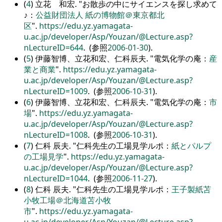
(
4
) 立花 和宏.
お散歩の中にサイエンスを探し求めて
♪：
公益財団法人 紙の博物館＠東京都北
区
.
https://edu.yz.yamagata-
u.ac.jp/developer/Asp/Youzan/@Lecture.asp?
nLectureID=644
. (参照
2006-01-30
).
(
5
) 伊藤智博、立花和宏、仁科辰夫.
電気化学の庵：
産
業と商業
.
https://edu.yz.yamagata-
u.ac.jp/developer/Asp/Youzan/@Lecture.asp?
nLectureID=1009
. (参照
2006-10-31
).
(
6
) 伊藤智博、立花和宏、仁科辰夫.
電気化学の庵：
市
場
.
https://edu.yz.yamagata-
u.ac.jp/developer/Asp/Youzan/@Lecture.asp?
nLectureID=1008
. (参照
2006-10-31
).
(
7
) 仁科 辰夫.
仁科先生の工場見学ルポ：
紙とパルプ
の工場見学
.
https://edu.yz.yamagata-
u.ac.jp/developer/Asp/Youzan/@Lecture.asp?
nLectureID=1044
. (参照
2006-11-27
).
(
8
) 仁科 辰夫.
仁科先生の工場見学ルポ：
王子製紙苫
小牧工場＠北海道苫小牧
市
.
https://edu.yz.yamagata-