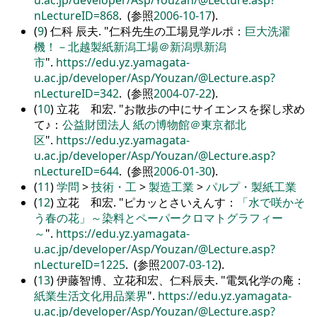
u.ac.jp/developer/Asp/Youzan/@Lecture.asp?
nLectureID=868
. (参照
2006-10-17
).
(
9
) 仁科 辰夫.
仁科先生の工場見学ルポ：
巨大洗濯
機！－北越製紙新潟工場＠新潟県新潟
市
.
https://edu.yz.yamagata-
u.ac.jp/developer/Asp/Youzan/@Lecture.asp?
nLectureID=342
. (参照
2004-07-22
).
(
10
) 立花 和宏.
お散歩の中にサイエンスを探し求め
て♪：
公益財団法人 紙の博物館＠東京都北
区
.
https://edu.yz.yamagata-
u.ac.jp/developer/Asp/Youzan/@Lecture.asp?
nLectureID=644
. (参照
2006-01-30
).
(
11
)
学問
>
技術・工
>
製造工業
>
パルプ・製紙工業
(
12
) 立花 和宏.
ピカッとさいえんす：
「水で咲かそ
う春の花」～染料とペーパークロマトグラフィー
～
.
https://edu.yz.yamagata-
u.ac.jp/developer/Asp/Youzan/@Lecture.asp?
nLectureID=1225
. (参照
2007-03-12
).
(
13
) 伊藤智博、立花和宏、仁科辰夫.
電気化学の庵：
紙業生活文化用品業界
.
https://edu.yz.yamagata-
u.ac.jp/developer/Asp/Youzan/@Lecture.asp?