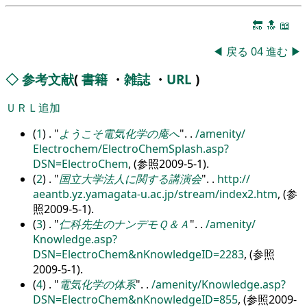
🔚
🔝
📖
◀
戻る
04
進む
▶
◇
参考文献
(
書籍
・
雑誌
・
URL
)
ＵＲＬ追加
(
1
) .
ようこそ電気化学の庵へ
.
.
/
amenity/
Electrochem/
ElectroChemSplash.asp?
DSN=ElectroChem
, (参照2009-5-1).
(
2
) .
国立大学法人に関する講演会
.
.
http:/
/
aeantb.yz.yamagata-u.ac.jp/
stream/
index2.htm
, (参
照2009-5-1).
(
3
) .
仁科先生のナンデモＱ＆Ａ
.
.
/
amenity/
Knowledge.asp?
DSN=ElectroChem&nKnowledgeID=2283
, (参照
2009-5-1).
(
4
) .
電気化学の体系
.
.
/
amenity/
Knowledge.asp?
DSN=ElectroChem&nKnowledgeID=855
, (参照2009-