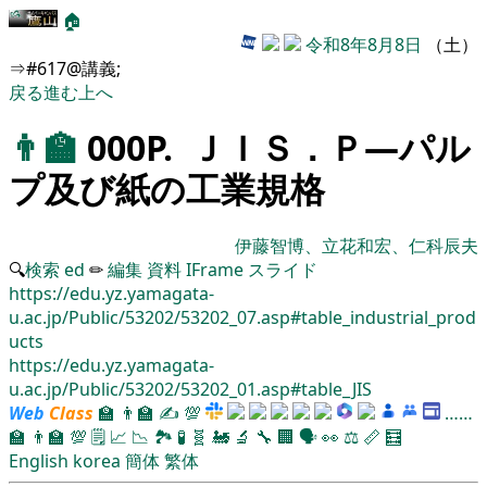
🏠
令和8年8月8日
（土）
⇒#617@講義;
戻る
進む
上へ
👨‍🏫
000P. ＪＩＳ．Ｐ―パル
プ及び紙の工業規格
伊藤智博、立花和宏、仁科辰夫
🔍
検索
ed
✏
編集
資料
IFrame
スライド
https://edu.yz.yamagata-
u.ac.jp/Public/53202/53202_07.asp#table_industrial_prod
ucts
https://edu.yz.yamagata-
u.ac.jp/Public/53202/53202_01.asp#table_JIS
Web
Class
🏫
👨‍🏫
✍
💯
……
🏫
👨‍🏫
💯
🗒️
📈
📉
🏞
🧪
🧬
🚂
🔬
🔧
🏢
🗣️
👀
⚖️
📏
🧮
English
korea
簡体
繁体