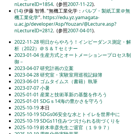
nLectureID=1854
. (参照
2007-11-22
).
(
14
) 伊藤 智博.
無機工業化学：
パルプ・製紙工業＠無
機工業化学
.
https://edu.yz.yamagata-
u.ac.jp/developer/Asp/Youzan/@Lecture.asp?
nLectureID=2812
. (参照
2007-04-01
).
2022-11-28
明日からやろう！インピーダンス測定・解
析（2022）＠Ｓ＆Ｔセミナー
2023-01-04
生産方式とオートメーションープロセス制
御－
2023-04-07
研究計画の立案
2023-04-28
研究室・実験室用巡視記録簿
2023-06-01
ゴムタイムス（書籍）執筆
2023-07-07
小暑
2025-01-01
産業と技術革新の基盤を作ろう
2025-01-01
SDGｓ14海の豊かさを守ろう
2025-10-19
本日
2025-10-19
SDGs06安全な水とトイレを世界中に
2025-10-19
SDGs11住みつづけられる街づくりを
2025-10-19
鈴木幸彦先生ご退官（１９９７）