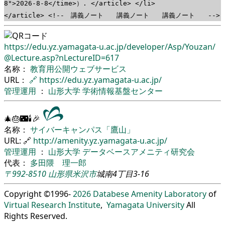
8">2026-8-8</time>）. </article> </li>
</article> <!-- 講義ノート 講義ノート 講義ノート -->
https://edu.yz.yamagata-u.ac.jp/
developer/
Asp/
Youzan/
@Lecture.asp?nLectureID=617
名称：
教育用公開ウェブサービス
URL：
🔗
https://edu.yz.yamagata-u.ac.jp/
管理運用
：
山形大学
学術情報基盤センター
🎄🎂🌃🕯🎉
名称：
サイバーキャンパス「鷹山」
URL: 🔗
http://amenity.yz.yamagata-u.ac.jp/
管理運用
：
山形大学
データベースアメニティ研究会
代表：
多田隈 理一郎
〒992-8510
山形県
米沢市
城南4丁目3-16
Copyright ©1996-
2026
Databese Amenity Laboratory
of
Virtual Research Institute
,
Yamagata University
All
Rights Reserved.