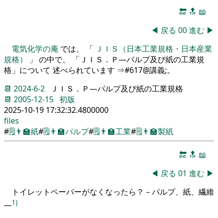
🔚
🔝
📖
◀
戻る
00
進む
▶
電気化学の庵
では、 「
ＪＩＳ（日本工業規格・日本産業
規格）
」 の中で、 「ＪＩＳ．Ｐ―パルプ及び紙の工業規
格」について 述べられています ⇒#617@講義;。
📆
2024-6-2
ＪＩＳ．Ｐ―パルプ及び紙の工業規格
📆
2005-12-15
初版
2025-10-19 17:32:32.4800000
files
#
🗒️
👨‍🏫
紙
#
🗒️
👨‍🏫
パルプ
#
🗒️
👨‍🏫
工業
#
🗒️
👨‍🏫
製紙
🔚
🔝
📖
◀
戻る
01
進む
▶
トイレットペーパーがなくなったら？－パルプ、紙、繊維
1)
―