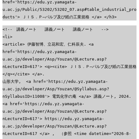
href='https://edu.yz.yamagata-
u.ac.jp/Public/53202/53202_07.asp#table_industrial_pro
ducts'> ＪＩＳ．Ｐ―パルプ及び紙の工業規格 </a> </h3>
<!-- 講義ノート 講義ノート 講義ノート -->
<li>
<article> 伊藤智博、立花和宏、仁科辰夫. <a
href='https://edu.yz.yamagata-
u.ac.jp/developer/Asp/Youzan/@Lecture.asp?
nLectureID=617'> <q><cite> ＪＩＳ．Ｐ―パルプ及び紙の工業規格
</q></cite> </a>.
山形大学, <a href='https://edu.yz.yamagata-
u.ac.jp/developer/Asp/Youzan/@Syllabus.asp?
nSyllabusID=11008'> 電気化学の庵 <a/a> 講義ノート, 2024.
<a href='https://edu.yz.yamagata-
u.ac.jp/developer/Asp/Youzan/@Lecture.asp?
nLectureID=617'> https://edu.yz.yamagata-
u.ac.jp/developer/Asp/Youzan/@Lecture.asp?
nLectureID=617 </a> , （参照 <time datetime="2026-8-