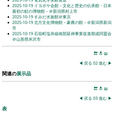
2025-10-19
電気化学実験装置
2025-10-19
イヨボヤ会館－文化と歴史の伝承館・日本
最初の鮭の博物館－＠新潟県村上市
2025-10-19
すみだ水族館＠東京
2025-10-19
北方文化博物館－豪農の館－＠新潟県新潟
市
2025-10-19
石垣町塩井線南部延伸事業促進期成同盟会
＠山形県米沢市
🔚
🔝
📖
◀
戻る
02
進む
▶
関連の
展示品
🔚
🔝
📖
◀
戻る
03
進む
▶
表