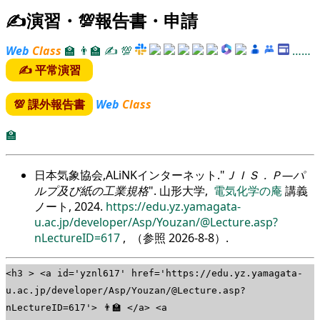
✍演習・💯報告書・申請
Web
Class
🏫
👨‍🏫
✍
💯
……
✍ 平常演習
💯 課外報告書
Web
Class
🏫
日本気象協会,ALiNKインターネット.
ＪＩＳ．Ｐ―パ
ルプ及び紙の工業規格
. 山形大学,
電気化学の庵
講義
ノート, 2024.
https://edu.yz.yamagata-
u.ac.jp/developer/Asp/Youzan/@Lecture.asp?
nLectureID=617
, （参照
2026-8-8
）.
<h3 > <a id='yznl617' href='https://edu.yz.yamagata-
u.ac.jp/developer/Asp/Youzan/@Lecture.asp?
nLectureID=617'> 👨‍🏫 </a> <a