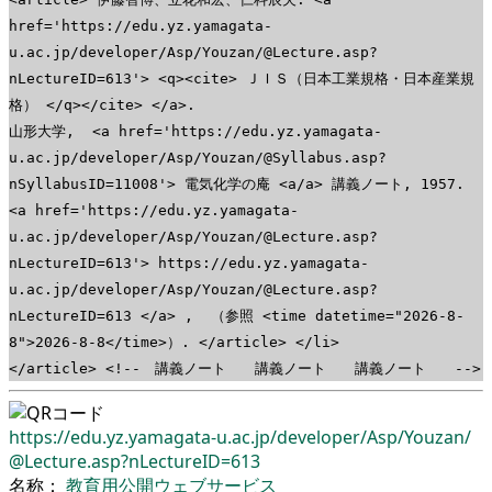
href='https://edu.yz.yamagata-
u.ac.jp/developer/Asp/Youzan/@Lecture.asp?
nLectureID=613'> <q><cite> ＪＩＳ（日本工業規格・日本産業規
格） </q></cite> </a>.
山形大学, <a href='https://edu.yz.yamagata-
u.ac.jp/developer/Asp/Youzan/@Syllabus.asp?
nSyllabusID=11008'> 電気化学の庵 <a/a> 講義ノート, 1957.
<a href='https://edu.yz.yamagata-
u.ac.jp/developer/Asp/Youzan/@Lecture.asp?
nLectureID=613'> https://edu.yz.yamagata-
u.ac.jp/developer/Asp/Youzan/@Lecture.asp?
nLectureID=613 </a> , （参照 <time datetime="2026-8-
8">2026-8-8</time>）. </article> </li>
</article> <!-- 講義ノート 講義ノート 講義ノート -->
https://edu.yz.yamagata-u.ac.jp/
developer/
Asp/
Youzan/
@Lecture.asp?nLectureID=613
名称：
教育用公開ウェブサービス