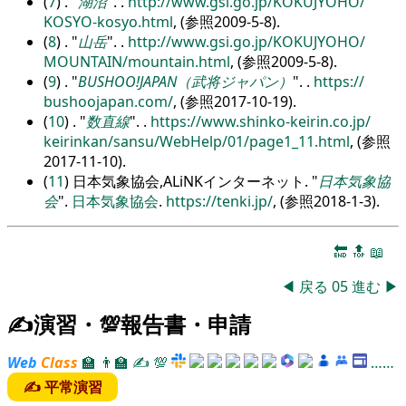
(
7
) .
湖沼
.
.
http:/
/
www.gsi.go.jp/
KOKUJYOHO/
KOSYO-kosyo.html
, (参照2009-5-8).
(
8
) .
山岳
.
.
http:/
/
www.gsi.go.jp/
KOKUJYOHO/
MOUNTAIN/
mountain.html
, (参照2009-5-8).
(
9
) .
BUSHOO!JAPAN（武将ジャパン）
.
.
https:/
/
bushoojapan.com/
, (参照2017-10-19).
(
10
) .
数直線
.
.
https:/
/
www.shinko-keirin.co.jp/
keirinkan/
sansu/
WebHelp/
01/
page1_11.html
, (参照
2017-11-10).
(
11
) 日本気象協会,ALiNKインターネット.
日本気象協
会
.
日本気象協会
.
https:/
/
tenki.jp/
, (参照2018-1-3).
🔚
🔝
📖
◀
戻る
05
進む
▶
✍演習・💯報告書・申請
Web
Class
🏫
👨‍🏫
✍
💯
……
✍ 平常演習