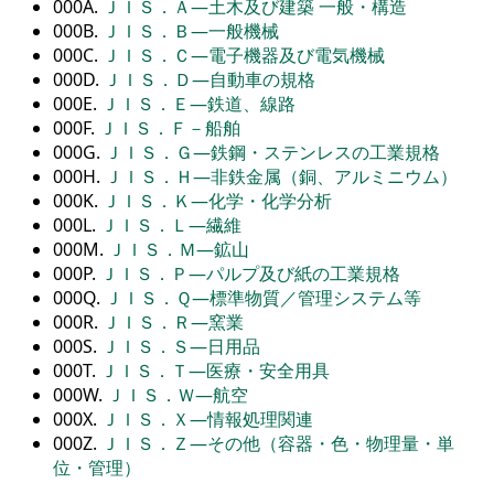
000A.
ＪＩＳ．Ａ―土木及び建築 一般・構造
000B.
ＪＩＳ．Ｂ―一般機械
000C.
ＪＩＳ．Ｃ―電子機器及び電気機械
000D.
ＪＩＳ．Ｄ―自動車の規格
000E.
ＪＩＳ．Ｅ―鉄道、線路
000F.
ＪＩＳ．Ｆ－船舶
000G.
ＪＩＳ．Ｇ―鉄鋼・ステンレスの工業規格
000H.
ＪＩＳ．Ｈ―非鉄金属（銅、アルミニウム）
000K.
ＪＩＳ．Ｋ―化学・化学分析
000L.
ＪＩＳ．Ｌ―繊維
000M.
ＪＩＳ．Ｍ―鉱山
000P.
ＪＩＳ．Ｐ―パルプ及び紙の工業規格
000Q.
ＪＩＳ．Ｑ―標準物質／管理システム等
000R.
ＪＩＳ．Ｒ―窯業
000S.
ＪＩＳ．Ｓ―日用品
000T.
ＪＩＳ．Ｔ―医療・安全用具
000W.
ＪＩＳ．Ｗ―航空
000X.
ＪＩＳ．Ｘ―情報処理関連
000Z.
ＪＩＳ．Ｚ―その他（容器・色・物理量・単
位・管理）