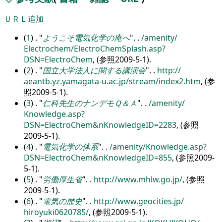
ＵＲＬ追加
(
1
) .
ようこそ電気化学の庵へ
.
.
/
amenity/
Electrochem/
ElectroChemSplash.asp?
DSN=ElectroChem
, (参照2009-5-1).
(
2
) .
国立大学法人に関する講演会
.
.
http:/
/
aeantb.yz.yamagata-u.ac.jp/
stream/
index2.htm
, (参
照2009-5-1).
(
3
) .
仁科先生のナンデモＱ＆Ａ
.
.
/
amenity/
Knowledge.asp?
DSN=ElectroChem&nKnowledgeID=2283
, (参照
2009-5-1).
(
4
) .
電気化学の体系
.
.
/
amenity/
Knowledge.asp?
DSN=ElectroChem&nKnowledgeID=855
, (参照2009-
5-1).
(
5
) .
労働厚生省
.
.
http:/
/
www.mhlw.go.jp/
, (参照
2009-5-1).
(
6
) .
電気の歴史
.
.
http:/
/
www.geocities.jp/
hiroyuki0620785/
, (参照2009-5-1).