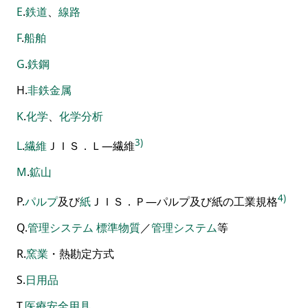
E
.
鉄道
、
線路
F
.
船舶
G
.
鉄鋼
H
.
非鉄金属
K
.
化学
、
化学分析
3)
L
.
繊維
ＪＩＳ．Ｌ―繊維
M
.
鉱山
4)
P
.
パルプ
及び
紙
ＪＩＳ．Ｐ―パルプ及び紙の工業規格
Q
.
管理
システム
標準物質
／
管理
システム
等
R
.
窯業
・
熱勘定方式
S
.
日用品
T
.
医療安全用具