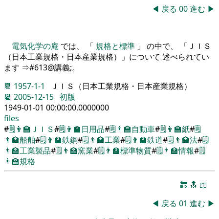
◀
戻る
00
進む
▶
電気化学の庵
では、 「
規格と標準
」 の中で、 「ＪＩＳ
（日本工業規格・日本産業規格）」について 述べられてい
ます ⇒#613@講義;。
📆
1957-1-1
ＪＩＳ（日本工業規格・日本産業規格）
📆
2005-12-15
初版
1949-01-01 00:00:00.0000000
files
#
🗒️
👨‍🏫
ＪＩＳ
#
🗒️
👨‍🏫
日用品
#
🗒️
👨‍🏫
自動車
#
🗒️
👨‍🏫
紙
#
🗒️
👨‍🏫
船舶
#
🗒️
👨‍🏫
鉄鋼
#
🗒️
👨‍🏫
工業
#
🗒️
👨‍🏫
鉄道
#
🗒️
👨‍🏫
法
#
🗒️
👨‍🏫
工業製品
#
🗒️
👨‍🏫
窯業
#
🗒️
👨‍🏫
標準物質
#
🗒️
👨‍🏫
情報
#
🗒️
👨‍🏫
規格
🔚
🔝
📖
◀
戻る
01
進む
▶