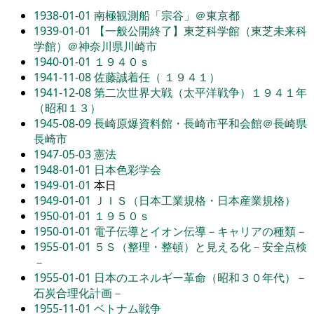
1938-01-01
南極観測船「宗谷」＠東京都
1939-01-01
【一般公開終了】東芝科学館（東芝未来科
学館）＠神奈川県川崎市
1940-01-01
１９４０ｓ
1941-11-08
佐藤誠着任（ １９４１）
1941-12-08
第二次世界大戦（太平洋戦争）１９４１年
（昭和１３）
1945-08-09
長崎原爆資料館・長崎市平和会館＠長崎県
長崎市
1947-05-03
憲法
1948-01-01
日本色彩学会
1949-01-01
本日
1949-01-01
ＪＩＳ（日本工業規格・日本産業規格）
1950-01-01
１９５０ｓ
1950-01-01
電子伝導とイオン伝導－キャリアの種類－
1955-01-01
５Ｓ（整理・整頓）と見える化－安全点検
－
1955-01-01
日本のエネルギー革命（昭和３０年代）－
石炭合理化計画－
1955-11-01
ベトナム戦争