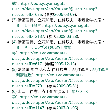
械
.
https://edu.yz.yamagata-
u.ac.jp/developer/Asp/Youzan/@Lecture.asp?
nLectureID=675
. (参照
2006-03-09
).
(
3
) 伊藤智博、立花和宏、仁科辰夫.
電気化学の庵：
Ｊ
ＩＳ．Ｌ―繊維
.
https://edu.yz.yamagata-
u.ac.jp/developer/Asp/Youzan/@Lecture.asp?
nLectureID=2137
. (参照
2008-03-28
).
(
4
) 伊藤智博、立花和宏、仁科辰夫.
電気化学の庵：
Ｊ
ＩＳ．Ｐ―パルプ及び紙の工業規
格
.
https://edu.yz.yamagata-
u.ac.jp/developer/Asp/Youzan/@Lecture.asp?
nLectureID=617
. (参照
2005-12-15
).
(
5
) 妹能晴弥;立花和宏;仁科辰夫;.
品質管理：
品質管理
＿開講履歴
.
https://edu.yz.yamagata-
u.ac.jp/developer/Asp/Youzan/@Lecture.asp?
nLectureID=2791
. (参照
2009-05-31
).
(
6
) 水口 仁志.
応用化学演習II：
規格と化
学
.
https://edu.yz.yamagata-
u.ac.jp/developer/Asp/Youzan/@Lecture.asp?
nLectureID=1147
. (参照
2007-01-05
).