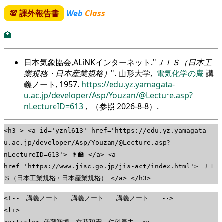
💯 課外報告書
Web
Class
🏫
日本気象協会,ALiNKインターネット.
ＪＩＳ（日本工
業規格・日本産業規格）
. 山形大学,
電気化学の庵
講
義ノート, 1957.
https://edu.yz.yamagata-
u.ac.jp/developer/Asp/Youzan/@Lecture.asp?
nLectureID=613
, （参照
2026-8-8
）.
<h3 > <a id='yznl613' href='https://edu.yz.yamagata-
u.ac.jp/developer/Asp/Youzan/@Lecture.asp?
nLectureID=613'> 👨‍🏫 </a> <a
href='https://www.jisc.go.jp/jis-act/index.html'> ＪＩ
Ｓ（日本工業規格・日本産業規格） </a> </h3>
<!-- 講義ノート 講義ノート 講義ノート -->
<li>
<article> 伊藤智博、立花和宏、仁科辰夫. <a