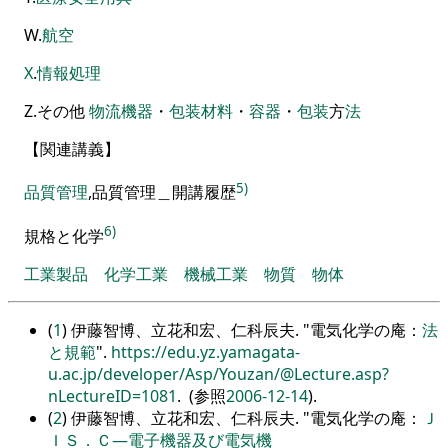
W
.
航空
X
.
情報
処理
Z
.
その他
物流
機器
・
包装
材料
・
容器
・
包装
方
法
【
関連講義
】
5)
品質管理
,
品質管理＿開講履歴
6)
規格と化学
工業製品
化学
工業
機械
工業
物質
物体
(
1
) 伊藤智博、立花和宏、仁科辰夫.
電気化学の庵：
法
と規範
.
https://edu.yz.yamagata-
u.ac.jp/developer/Asp/Youzan/@Lecture.asp?
nLectureID=1081
. (参照
2006-12-14
).
(
2
) 伊藤智博、立花和宏、仁科辰夫.
電気化学の庵：
Ｊ
ＩＳ．Ｃ―電子機器及び電気機