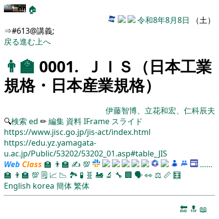
🏠
令和8年8月8日
（土）
⇒#613@講義;
戻る
進む
上へ
👨‍🏫
0001. ＪＩＳ（日本工業
規格・日本産業規格）
伊藤智博、立花和宏、仁科辰夫
🔍
検索
ed
✏
編集
資料
IFrame
スライド
https://www.jisc.go.jp/jis-act/index.html
https://edu.yz.yamagata-
u.ac.jp/Public/53202/53202_01.asp#table_JIS
Web
Class
🏫
👨‍🏫
✍
💯
……
🏫
👨‍🏫
💯
🗒️
📈
📉
🏞
🧪
🧬
🚂
🔬
🔧
🏢
🗣️
👀
⚖️
📏
🧮
English
korea
簡体
繁体
🔚
🔝
📖