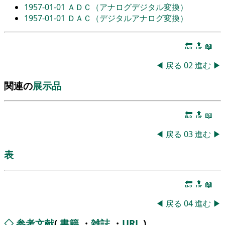
1957-01-01
ＡＤＣ（アナログデジタル変換）
1957-01-01
ＤＡＣ（デジタルアナログ変換）
🔚
🔝
📖
◀
戻る
02
進む
▶
関連の
展示品
🔚
🔝
📖
◀
戻る
03
進む
▶
表
🔚
🔝
📖
◀
戻る
04
進む
▶
◇
参考文献
(
書籍
・
雑誌
・
URL
)