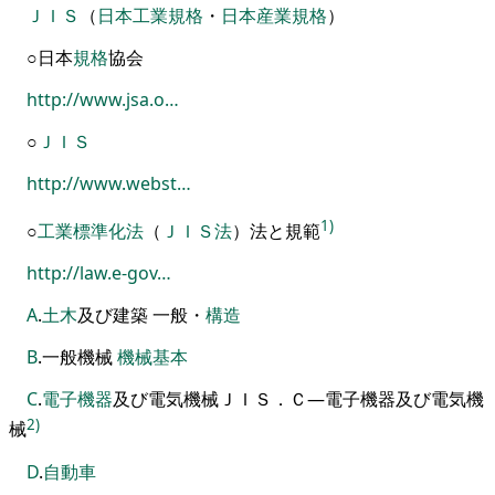
ＪＩＳ
（
日本
工業
規格
・
日本
産業
規格
）
○日本
規格
協会
http://www.jsa.o…
○
ＪＩＳ
http://www.webst…
1)
○
工業
標準化
法
（
ＪＩＳ
法
）
法と規範
http://law.e-gov…
A
.
土木
及び建築
一
般
・
構造
B
.
一
般機械
機械
基本
C
.
電子機器
及び電気機械
ＪＩＳ．Ｃ―電子機器及び電気機
2)
械
D
.
自動車