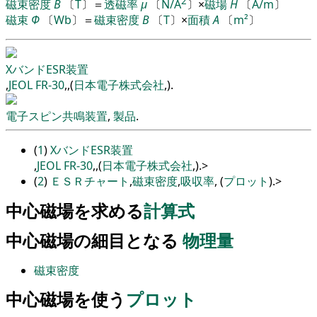
2
磁束密度
B
〔
T
〕
＝
透磁率
μ
〔
N/A
〕
×
磁場
H
〔
A/m
〕
磁束
Φ
〔
Wb
〕
＝
磁束密度
B
〔
T
〕
×
面積
A
〔
m²
〕
XバンドESR装置
,
JEOL FR-30
,
,
(
日本電子株式会社
,
).
電子スピン共鳴装置
,
製品
.
(
1
)
XバンドESR装置
,
JEOL FR-30
,
,
(
日本電子株式会社
,
).
>
(
2
)
ＥＳＲチャート
,
磁束密度
,
吸収率
, (
プロット
).
>
中心磁場を求める
計算式
中心磁場の細目となる
物理量
磁束密度
中心磁場を使う
プロット