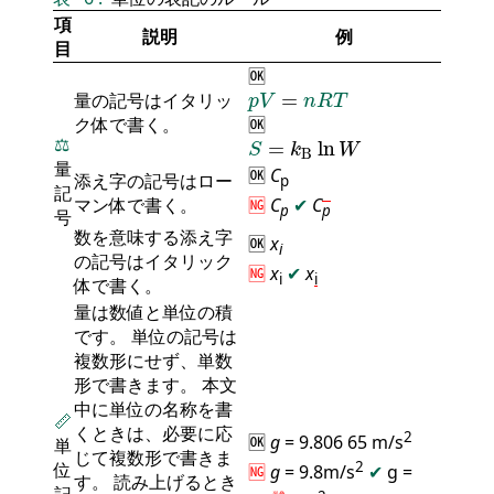
項
説明
例
目
🆗
p
V
=
n
R
T
量の記号はイタリッ
=
p
V
n
R
T
ク体で書く。
🆗
S
=
k
B
ln
W
⚖️
=
ln
S
k
W
B
量
🆗
C
添え字の記号はロー
p
記
マン体で書く。
🆖
C
✔
C
p
p
号
数を意味する添え字
🆗
x
i
の記号はイタリック
🆖
x
✔
x
i
i
体で書く。
量は数値と単位の積
です。 単位の記号は
複数形にせず、単数
形で書きます。 本文
中に単位の名称を書
📏
くときは、必要に応
2
🆗
g
= 9.806 65 m/s
単
じて複数形で書きま
2
位
🆖
g
= 9.8m/s
✔
g =
す。 読み上げるとき
記
半角