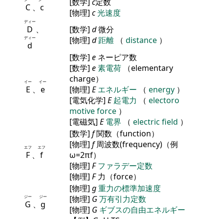
[数学]
c
定数
C
、
c
[物理]
c
光速度
ディー
D
、
[数学]
d
微分
ディー
[物理]
d
距離
（
distance
）
d
[数学]
e
ネーピア数
[数学]
e
素電荷
（elementary
charge）
イー
イー
E
、
e
[物理]
E
エネルギー
（
energy
）
[電気化学]
E
起電力
（
electoro
motive force
）
[電磁気]
E
電界
（
electric field
）
[数学]
f
関数（function）
[物理]
f
周波数(frequency)（例
エフ
エフ
F
、
f
ω=2πf）
[物理]
F
ファラデー定数
[物理]
F
力（force）
[物理]
g
重力の標準加速度
ジー
ジー
[物理]
G
万有引力定数
G
、
g
[物理]
G
ギブスの自由エネルギー