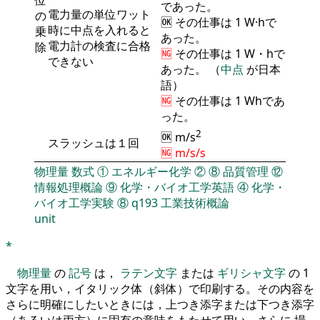
であった。
電力量の単位ワット
の
🆗 その仕事は 1 W·hで
時に中点を入れると
乗
あった。
電力計の検査に合格
除
🆖
その仕事は 1 W・hで
できない
あった。 （
中点
が日本
語）
🆖
その仕事は 1 Whであ
った。
2
🆗 m/s
スラッシュは１回
🆖 m/s/s
物理量
数式
①
エネルギー化学
②
⑧
品質管理
⑫
情報処理概論
⑨
化学・バイオ工学英語
④
化学・
バイオ工学実験
⑧
q193
工業技術概論
unit
*
物理量
の
記号
は，
ラテン文字
または
ギリシャ文字
の 1
文字を用い，イタリック体（斜体）で印刷する。その内容を
さらに明確にしたいときには，上つき添字または下つき添字
（あるいは両方）に固有の意味をもたせて用い，さらに 場