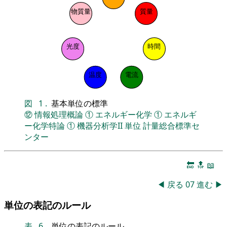
物質量
質量
光度
時間
温度
電流
図
1
.
基本単位の標準
⑫
情報処理概論
①
エネルギー化学
①
エネルギ
ー化学特論
①
機器分析学II
単位
計量総合標準セ
ンター
🔚
🔝
📖
◀
戻る
07
進む
▶
単位の表記のルール
表
6
.
単位の表記のルール