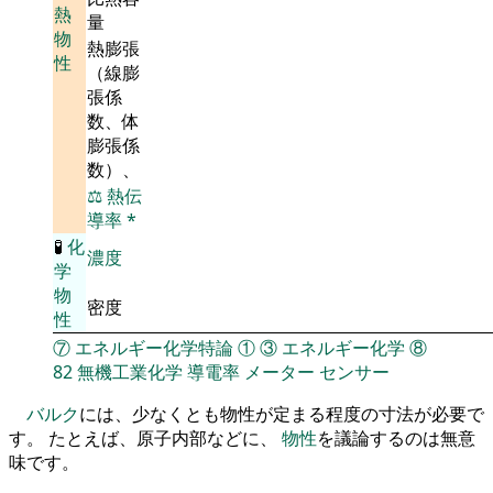
熱
量
物
熱膨張
性
（線膨
張係
数、体
膨張係
数）、
⚖️
熱伝
導率
*
🧪
化
濃度
学
物
密度
性
⑦
エネルギー化学特論
①
③
エネルギー化学
⑧
82
無機工業化学
導電率
メーター
センサー
バルク
には、少なくとも物性が定まる程度の寸法が必要で
す。 たとえば、原子内部などに、
物性
を議論するのは無意
味です。