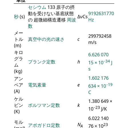
単位
セシウム
133 原子の摂
動を受けない基底状態
9192631770
秒
(s)
ΔνCs
の 超微細構造遷移
周波
Hz
数
メー
299792458
トル
真空中の光の速さ
c
m/s
(m)
キロ
6.626 070
グラ
−34
プランク定数
h
15 × 10
J
ム
s
(kg)
1.602 176
アン
ペア
電気素量
e
−19
634 × 10
(A)
C
ケル
1.380 649 ×
ビン
ボルツマン定数
k
−23
10
J/K
(K)
6.022 140
モル
N
アボガドロ定数
23
76 × 10
A