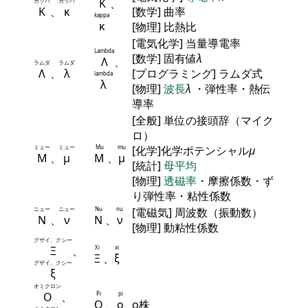
Κ
、
カッパ
カッパ
Κ
、
κ
[数学] 曲率
kappa
κ
[物理] 比熱比
[電気化学] 当量導電率
Lambda
[数学] 固有値
λ
Λ
、
ラムダ
ラムダ
Λ
、
λ
[プログラミング] ラムダ式
lambda
λ
[物理]
波長
λ
・弾性率・熱伝
導率
[全般] 単位の接頭辞（マイク
ロ）
ミュー
ミュー
Mu
mu
[化学]化学ポテンシャル
μ
Μ
、
μ
Μ
、
μ
[統計]
母平均
[物理]
透磁率
・摩擦係数・ず
り弾性率・粘性係数
ニュー
ニュー
Nu
nu
[電磁気] 周波数（振動数）
Ν
、
ν
Ν
、
ν
[物理] 動粘性係数
グザイ、クシー
Ξ
、
Xi
xi
Ξ
、
ξ
グザイ、クシー
ξ
オミクロン
Ο
、
Pi
pi
Ο
、
ο
ο株