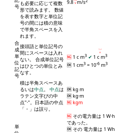
2
9.8
m/s
も必要に応じて複数
Ⅴ
号
形で読みます。 数値
を表す数字と単位記
号の間には積の意味
で半角スペースを入
れます。
合
接頭語と単位記号の
成
ツメ
間にスペースは入れ
∧
単
3
3
🆖
1 c m
✔
1 c
m
ない。 合成単位記号
位
3
-6
3
🆗 1 cm
= 10
m
はひとつの単位とみ
記
なす。
号
積は半角スペースあ
るいは
中点
。
中点
は
🆗 kg m
ラテン文字びの中
🆗 kg·m
点"·"。日本語の中点
🆖 kgm
「・」は誤り。
🆖
その
電力量
は 1 W·h
であった。
単
🆗 その
電力量
は 1 Wh
位