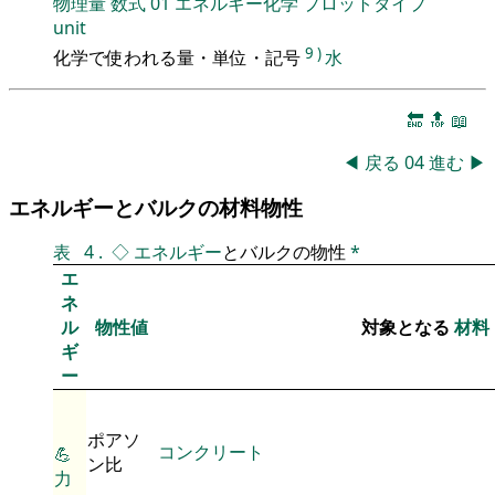
物理量
数式
01
エネルギー化学
プロットタイプ
unit
9
)
化学で使われる量・単位・記号
水
🔚
🔝
📖
◀
戻る
04
進む
▶
エネルギーとバルクの材料物性
表
4
.
◇
エネルギー
とバルクの物性
*
エ
ネ
ル
物性値
対象となる
材料
ギ
ー
ポアソ
コンクリート
💪
ン比
力