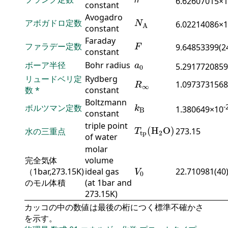
6.62607015×
constant
N
A
Avogadro
アボガドロ定数
6.02214086×
N
A
constant
F
Faraday
ファラデー定数
9.64853399(2
F
constant
a
0
ボーア半径
Bohr radius
a
5.2917720859
0
R
∞
リュードベリ定
Rydberg
1.0973731568
R
∞
数
*
constant
k
B
Boltzmann
-
ボルツマン定数
1.380649×10
k
B
constant
T
tp
(
H
2
O
)
triple point
(
H
O
)
水の三重点
273.15
T
tp
2
of water
molar
完全気体
volume
V
0
（1bar,273.15K)
ideal gas
22.710981(40
V
0
のモル体積
(at 1bar and
273.15K)
カッコの中の数値は最後の桁につく標準不確かさ
を示す。