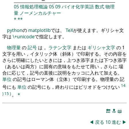
05
情報処理概論
05
09
バイオ化学英語
数式
物理
量
ノーメンカルチャー
*
**
python
の
matplotlib
では、
TeX
が使えます。ギリシャ文
字は
\+unicode
で指定します。
物理量
の
記号
は，
ラテン文字
または
ギリシャ文字
の 1
文字を用い，イタリック体（斜体）で印刷する。その内容を
さらに明確にしたいときには，上つき添字または下つき添字
（あるいは両方）に固有の意味をもたせて用い，さらに 場
合に応じて，記号の直後に説明をカッコに入れて加える。
単位
の記号はローマン体（立体）で印刷する。物理量の 記
14
号にも
単位
の記号にも，終わりにはピリオドをつけない
)
15
)
。
*
🔚
🔝
📖
◀
戻る
10
進む
▶