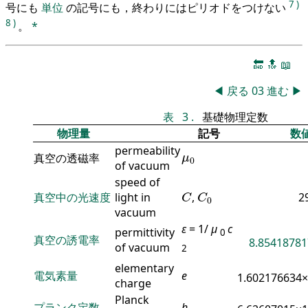
7
)
号にも
単位
の記号にも，終わりにはピリオドをつけない
8
)
。
*
🔚
🔝
📖
◀
戻る
03
進む
▶
表
3
.
基礎物理定数
物理量
記号
数
permeability
μ
0
真空の透磁率
μ
0
of vacuum
speed of
C
C
0
真空中の光速度
light in
,
2
C
C
0
vacuum
ε
= 1/
μ
c
permittivity
0
真空の誘電率
8.85418781
of vacuum
2
elementary
電気素量
e
1.602176634
charge
Planck
プランク定数
h