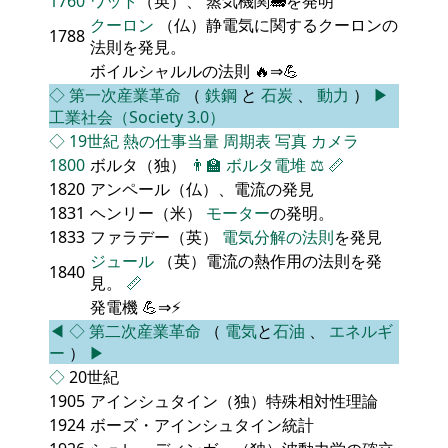
1760
ワット
（英）、 蒸気機関🚂を発明
クーロン
（仏）静電気に関するクーロンの
1788
法則を発見。
ボイルシャルルの法則 🔥⇒💪
◇
第一次産業革命
（
鉄鋼
と
石炭
、
動力
）
▶
工業社会（Society 3.0）
◇
19世紀
熱の仕事当量
周期表
写真
カメラ
1800
ボルタ（独）
👨‍🏫
ボルタ電堆
⚖️
📏
1820
アンペール（仏）、電流の発見
1831
ヘンリー（米）
モーター
の発明。
1833
ファラデー（英）
電気分解の法則
を発見
ジュール
（英）電流の熱作用の法則を発
1840
見。
📏
発電機 💪⇒⚡
◀
◇
第二次産業革命
（
電気
と
石油
、
エネルギ
ー
）
▶
◇
20世紀
1905
アインシュタイン（独）特殊相対性理論
1924
ボーズ・アインシュタイン統計