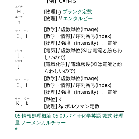
【例】G=H-TS
エイチ
H
、
[物理]
g
プランク定数
エイチ
[物理]
H
エンタルピー
h
[数学]
i
虚数単位(image)
アイ
アイ
I
、
i
[数学・情報]
i
序列番号(index)
[物理]
I
強度（intensity）、 電流
[電気]
j
虚数単位(※iは電流と紛らわ
ジェイ
J
、
しいので)
ジェイ
[電気化学]
j
電流密度(※iは電流と紛
j
らわしいので)
[数学]
i
虚数単位(image)
アイ
アイ
I
、
i
[数学・情報]
i
序列番号(index)
[物理]
I
強度（intensity）、 電流
[単位] K
ケー
ケー
K
、
k
[物理]
k
ボルツマン定数
B
05
情報処理概論
05
09
バイオ化学英語
数式
物理
量
ノーメンカルチャー
*