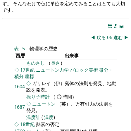
す。 そんなわけで仮に単位を定めてみることはとても大切
です。
🔚
🔝
📖
◀
戻る
06
進む
▶
表
5
.
物理学の歴史
西暦
出来事
ものさし
（
長さ
）
◇
17世紀
ニュートン力学
バロック美術
微分・
積分
座標
◇
ガリレイ（伊）落体の法則を発見、地動
1604
説を発表。
振り子時計
（ ⏱ 時間）
◇
ニュートン
（英）、万有引力の法則を
1687
発見。
温度計
(
温度
)
◇
18世紀
熱素の否定