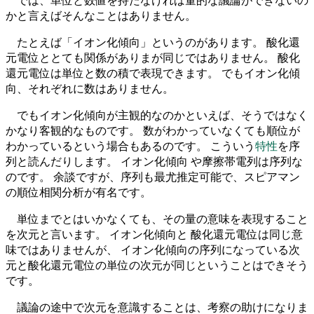
では、単位と数値を持たなければ量的な議論ができないの
かと言えばそんなことはありません。
たとえば「イオン化傾向」というのがあります。 酸化還
元電位ととても関係がありまが同じではありません。 酸化
還元電位は単位と数の積で表現できます。 でもイオン化傾
向、それぞれに数はありません。
でもイオン化傾向が主観的なのかといえば、そうではなく
かなり客観的なものです。 数がわかっていなくても順位が
わかっているという場合もあるのです。 こういう
特性
を序
列と読んだりします。 イオン化傾向 や摩擦帯電列は序列な
のです。 余談ですが、序列も最尤推定可能で、スピアマン
の順位相関分析が有名です。
単位までとはいかなくても、その量の意味を表現すること
を次元と言います。 イオン化傾向と 酸化還元電位は同じ意
味ではありませんが、 イオン化傾向の序列になっている次
元と酸化還元電位の単位の次元が同じということはできそう
です。
議論の途中で次元を意識することは、考察の助けになりま