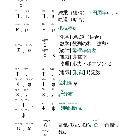
オミクロン
ο
パイ
パイ
Pi
pi
総乗（総積）Π
円周率
π
、
π
Π
、
π
Π
、
π
軌道（結合）
ロー
ロー
Rho
rho
抵抗率
ρ
Ρ
、
ρ
Ρ
、
ρ
[化学]
σ
軌道（結合）
Sigma
[数学] 数列の和、総和Σ
Σ
、
シグマ
シグマ
Σ
、
σ
[統計]
母標準偏差
sigma
σ
、ς
[電気] 導電率
[物理] 応力・ポアソン比
タウ
タウ
Tau
tau
[電気] [
制御
] 時定数
Τ
、
τ
Τ
、
τ
ファイ
ファイ
Phi
phi
位相角
φ
Φ
、
φ
Φ
、
φ
カイ
カイ
Chi
chi
2
χ
分布
Χ
、
χ
Χ
、
χ
プサイ、プシー
Ψ
、
Psi
psi
Wave Function
Ψ
、
ψ
波動関数
ψ
プサイ、プシー
ψ
Omega
オーム
オメガ
オメガ
Ω
、
電気抵抗の単位
Ω
、角周波
Ω
、
ω
omega
数
ω
ω