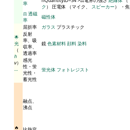
nQuantityID=34'>⚖️電界の強さ
絶縁体
（
率
ク
） 圧電体 （マイク、
スピーカー
） ・
⚖️
透磁
磁性体
率
屈折率
ガラス
プラスチック
反射
🌟
率、吸
光
鏡
色素材料
顔料
染料
収率、
（
透過率
h
感光
ν
）
性・蛍
…
蛍光体
フォトレジスト
光性・
蓄光性
融点、
沸点
🔥
比熱容