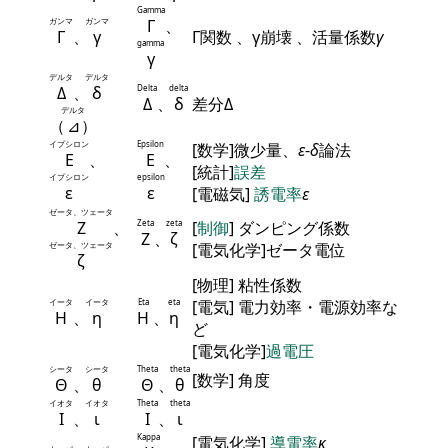
Gamma
ガンマ
ガンマ
Γ
、
Γ
、
γ
Γ関数 、γ崩壊 、活量係数
γ
gamma
γ
デルタ
デルタ
Δ
、
δ
Delta
delta
Δ
、
δ
差分Δ
デルタ
（
⊿
）
イプシロン
Epsilon
[数学]微少量、
ε
-
δ
論法
Ε
、
Ε
、
[統計]
誤差
イプシロン
epsilon
ε
ε
[電磁気]
誘電率
ε
ゼータ、ツェータ
Ζ
、
Zeta
zeta
[
制御
] ダンピング係数
Ζ
、
ζ
ゼータ、ツェータ
[電気化学]ゼータ電位
ζ
[物理] 粘性係数
イータ
イータ
Eta
eta
[電気] 電力効率・電源効率な
Η
、
η
Η
、
η
ど
[電気化学]
過電圧
シータ
シータ
Theta
theta
[数学] 角度
Θ
、
θ
Θ
、
θ
イオタ
イオタ
Theta
theta
Ι
、
ι
Ι
、
ι
Kappa
[電気化学]
導電率
κ