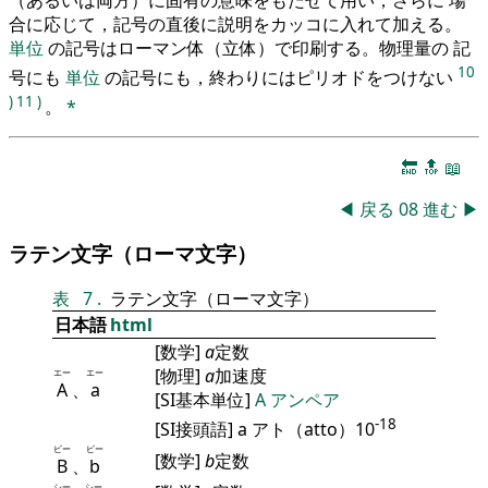
合に応じて，記号の直後に説明をカッコに入れて加える。
単位
の記号はローマン体（立体）で印刷する。物理量の 記
10
号にも
単位
の記号にも，終わりにはピリオドをつけない
)
11
)
。
*
🔚
🔝
📖
◀
戻る
08
進む
▶
ラテン文字（ローマ文字）
表
7
.
ラテン文字（ローマ文字）
日本語
html
[数学]
a
定数
[物理]
a
加速度
エー
エー
A
、
a
[SI基本単位]
A
アンペア
-18
[SI接頭語] a アト（atto）10
ビー
ビー
[数学]
b
定数
B
、
b
シー
シー