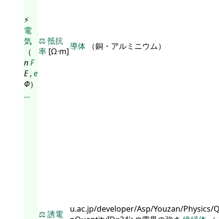
⚡
電
⚖️
抵抗
気
導体
（銅・アルミニウム）
率
[Ω·m]
（
n
F
E
,
e
Φ
）
…
u.ac.jp/developer/Asp/Youzan/Physics/
⚖️
誘電