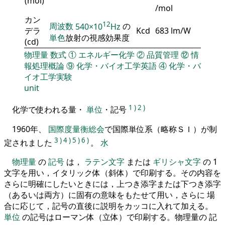
(mol)
/mol
カン
12
周波数
540×10
Hz
の
デラ
Kcd
683 lm/W
単色
放射の視感効果度
(cd)
物理量
数式
①
エネルギー化学
②
品質管理
⑫
情
報処理概論
⑨
化学・バイオ工学英語
④
化学・バ
イオ工学実験
unit
1
)
2
)
化学で使われる量・
単位
・記号
1960年、
国際度量衡総会
で国際単位系（略称ＳＩ）が制
3
)
4
)
5
)
6
)
定されました
。
水
物理量
の
記号
は，
ラテン文字
または
ギリシャ文字
の 1
文字を用い，イタリック体（斜体）で印刷する。その内容を
さらに明確にしたいときには，上つき添字または下つき添字
（あるいは両方）に固有の意味をもたせて用い，さらに 場
合に応じて，記号の直後に説明をカッコに入れて加える。
単位
の記号はローマン体（立体）で印刷する。物理量の 記