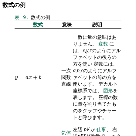
数式の例
表
9
.
数式の例
数式
意味
説明
数に量の意味はあ
りません。
変数
に
は、
x
,
y
,
z
のようにアル
ファベットの後ろの
方を使い 定数には、
一次
a
,
b
,
c
のようにアルフ
y
=
a
x
+
b
=
+
関数
ァベットの前の方を
y
a
x
b
直線
使います。 デカルト
座標系では、
図形
を
表します。 座標の数
に量を割り当てたも
のをグラフやチャー
トと呼びます。
左辺
p
V
が
仕事
、 右
気体
辺
n
R
T
が熱量で、 エネ