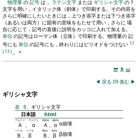
物理量
の
記号
は，
ラテン文字
または
ギリシャ文字
の 1
文字を用い，イタリック体（斜体）で印刷する。その内容を
さらに明確にしたいときには，上つき添字または下つき添字
（あるいは両方）に固有の意味をもたせて用い，さらに 場
合に応じて，記号の直後に説明をカッコに入れて加える。
単位
の記号はローマン体（立体）で印刷する。物理量の 記
12
号にも
単位
の記号にも，終わりにはピリオドをつけない
)
13
)
。
*
🔚
🔝
📖
◀
戻る
09
進む
▶
ギリシャ文字
表
8
.
ギリシャ文字
日本語
html
アルファ
アルファ
Alpha
alpha
α崩壊
Α
、
α
Α
、
α
ベータ
ベータ
Beta
beta
β崩壊
Β
、
β
Β
、
β