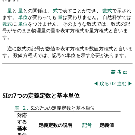
量
と
量
との関係は、
式
で表すことができ、
数式
で示され
ます。
単位
が変わっても
量
は変わりません。 自然科学では
数式
に
単位
をつけません。 そのような数式では、数式の記
号がそのまま物理量の量を表す方程式を量方程式と言いま
す。
逆に数式の記号が数値を表す方程式を数値方程式と言いま
す。 数値方程式では、記号の単位を示す必要があります。
🔚
🔝
📖
◀
戻る
02
進む
▶
SIの7つの定義定数と基本単位
表
2
.
SIの7つの定義定数と基本単位
対応
する
定義定数の説明
記号
定義値
基本