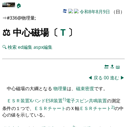
🏠
令和8年8月9日
（日）
⇒#336@物理量;
⚖️ 中心磁場〔
T
〕
🔍
検索
ed編集
aspx編集
🔚
🔝
📖
◀
戻る
00
進む
▶
中心磁場の大綱となる
物理量
は、
磁束密度
です。
1)
ＥＳＲ
装置
XバンドESR装置
電子スピン共鳴装置
の測定
2)
条件の
１
つで
、
ＥＳＲ
チャート
のＸ軸
ＥＳＲチャート
の中
心の値
を
示している
。