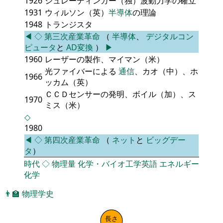
1926
シュレーディンガー（独）波動力学の確立
1931
ウィルソン（英）
半導体
の理論
1948
トランジスタ
◀
◇
第三次産業革命
（
半導体
、
デジタルコン
ピュータ
と
AD変換
）
▶
1960
レーザーの製作、マイマン（米）
光ファイバーによる
通信
、カオ（中）、ホ
1966
ッカム（英）
ＣＣＤセンサーの発明、ボイル（加）、ス
1970
ミス（米）
◇
1980
◀
◇
第四次産業革命
（
ネット
と
ビッグデー
タ
）
時代
◇
物理量
化学・バイオ工学英語
エネルギー
化学
👨‍🏫
物理学史
長さ