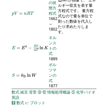
の状
ルギー収支を表す量
態方
p
V
=
n
R
T
方程式です。 量方程
=
程式
p
V
n
R
T
式なので量を単位で
1662
割った数値を代入し
～
たり求めたりしま
1802
す。
ネル
ンス
E
=
E
0
-
R
T
n
F
ln
K
0
R
T
=
−
ln
トの
E
E
K
n
F
式
1889
ボル
ツマ
S
=
k
B
ln
W
=
ln
ンの
S
k
W
B
式
1877
数式
緒言
背景
⑨
⑫
情報処理概論
⑤
化学バイオ
英語
🧮
数式
📈
プロット