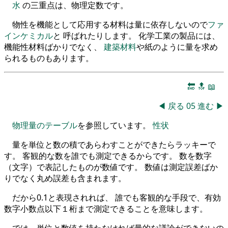
水
の三重点は、物理定数です。
物性を機能として応用する材料は量に依存しないので
ファ
インケミカル
と 呼ばれたりします。 化学工業の製品には、
機能性材料ばかりでなく、
建築材料
や紙のように量を求め
られるものもあります。
🔚
🔝
📖
◀
戻る
05
進む
▶
物理量のテーブル
を参照しています。
性状
量を単位と数の積であらわすことができたらラッキーで
す。 客観的な数を誰でも測定できるからです。 数を数字
（文字）で表記したものが数値です。 数値は測定誤差ばか
りでなく丸め誤差も含まれます。
だから0.1と表現されれば、 誰でも客観的な手段で、有効
数字小数点以下１桁まで測定できることを意味します。