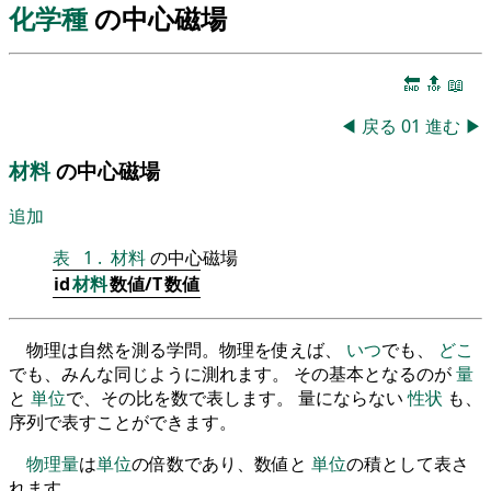
化学種
の中心磁場
🔚
🔝
📖
◀
戻る
01
進む
▶
材料
の中心磁場
追加
表
1
.
材料
の中心磁場
id
材料
数値/T
数値
物理は自然を測る学問。物理を使えば、
いつ
でも、
どこ
でも、みんな同じように測れます。 その基本となるのが
量
と
単位
で、その比を数で表します。 量にならない
性状
も、
序列で表すことができます。
物理量
は
単位
の倍数であり、数値と
単位
の積として表さ
れます。