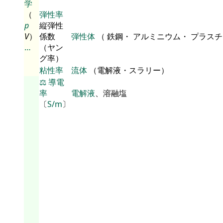
学
（
弾性率
p
縦弾性
V
）
係数
弾性体
（ 鉄鋼・ アルミニウム・ プラス
…
（ヤン
グ率）
粘性率
流体
（電解液・スラリー）
⚖️
導電
率
電解液
、溶融塩
〔
S/m
〕