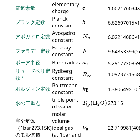
elementary
電気素量
e
1.602176634
charge
Planck
プランク定数
h
6.62607015×
constant
N
A
Avogadro
アボガドロ定数
6.02214086×
N
A
constant
F
Faraday
ファラデー定数
9.64853399(2
F
constant
a
0
ボーア半径
Bohr radius
a
5.2917720859
0
R
∞
リュードベリ定
Rydberg
1.0973731568
R
∞
数
*
constant
k
B
Boltzmann
-
ボルツマン定数
1.380649×10
k
B
constant
T
tp
(
H
2
O
)
triple point
(
H
O
)
水の三重点
273.15
T
tp
2
of water
molar
完全気体
volume
V
0
（1bar,273.15K)
ideal gas
22.710981(40
V
0
のモル体積
(at 1bar and