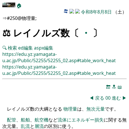
🏠
令和8年8月8日
（土）
⇒#250@物理量;
⚖️ レイノルズ数〔
・
〕
🔍
検索
ed編集
aspx編集
https://edu.yz.yamagata-
u.ac.jp/Public/52255/52255_02.asp#table_work_heat
https://edu.yz.yamagata-
u.ac.jp/Public/52255/52255_02.asp#table_work_heat
🔚
🔝
📖
◀
戻る
00
進む
▶
レイノルズ数の大綱となる
物理量
は、
無次元量
です。
配管
、
船舶
、
航空機
など
流体
に
エネルギー
損失
に関する無
次元量
。
乱流
と
層流
の
区別に使う
。