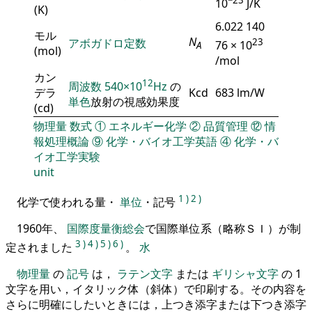
10
J/K
(K)
6.022 140
モル
N
アボガドロ定数
23
76 × 10
A
(mol)
/mol
カン
12
周波数
540×10
Hz
の
デラ
Kcd
683 lm/W
単色
放射の視感効果度
(cd)
物理量
数式
①
エネルギー化学
②
品質管理
⑫
情
報処理概論
⑨
化学・バイオ工学英語
④
化学・バ
イオ工学実験
unit
1
)
2
)
化学で使われる量・
単位
・記号
1960年、
国際度量衡総会
で国際単位系（略称ＳＩ）が制
3
)
4
)
5
)
6
)
定されました
。
水
物理量
の
記号
は，
ラテン文字
または
ギリシャ文字
の 1
文字を用い，イタリック体（斜体）で印刷する。その内容を
さらに明確にしたいときには，上つき添字または下つき添字