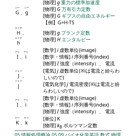
[物理]
g
重力の標準加速度
ジー
ジー
[物理]
G
万有引力定数
G
、
g
[物理]
G
ギブスの自由エネルギー
【例】G=H-TS
エイチ
H
、
[物理]
g
プランク定数
エイチ
[物理]
H
エンタルピー
h
[数学]
i
虚数単位(image)
アイ
アイ
I
、
i
[数学・情報]
i
序列番号(index)
[物理]
I
強度（intensity）、 電流
[電気]
j
虚数単位(※iは電流と紛らわ
ジェイ
J
、
しいので)
ジェイ
[電気化学]
j
電流密度(※iは電流と紛
j
らわしいので)
[数学]
i
虚数単位(image)
アイ
アイ
I
、
i
[数学・情報]
i
序列番号(index)
[物理]
I
強度（intensity）、 電流
[単位] K
ケー
ケー
K
、
k
[物理]
k
ボルツマン定数
B
05
情報処理概論
05
09
バイオ化学英語
数式
物理