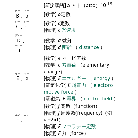
-18
[SI接頭語] a アト（atto）10
ビー
ビー
[数学]
b
定数
B
、
b
シー
シー
[数学]
c
定数
C
、
c
[物理]
c
光速度
ディー
D
、
[数学]
d
微分
ディー
[物理]
d
距離
（
distance
）
d
[数学]
e
ネーピア数
[数学]
e
素電荷
（elementary
charge）
イー
イー
E
、
e
[物理]
E
エネルギー
（
energy
）
[電気化学]
E
起電力
（
electoro
motive force
）
[電磁気]
E
電界
（
electric field
）
[数学]
f
関数（function）
[物理]
f
周波数(frequency)（例
エフ
エフ
F
、
f
ω=2πf）
[物理]
F
ファラデー定数
[物理]
F
力（force）