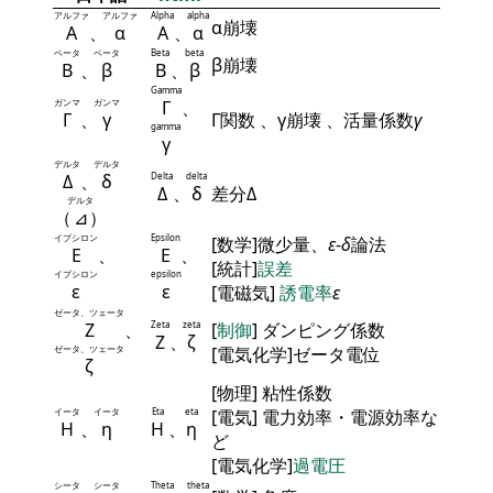
アルファ
アルファ
Alpha
alpha
α崩壊
Α
、
α
Α
、
α
ベータ
ベータ
Beta
beta
β崩壊
Β
、
β
Β
、
β
Gamma
ガンマ
ガンマ
Γ
、
Γ
、
γ
Γ関数 、γ崩壊 、活量係数
γ
gamma
γ
デルタ
デルタ
Δ
、
δ
Delta
delta
Δ
、
δ
差分Δ
デルタ
（
⊿
）
イプシロン
Epsilon
[数学]微少量、
ε
-
δ
論法
Ε
、
Ε
、
[統計]
誤差
イプシロン
epsilon
ε
ε
[電磁気]
誘電率
ε
ゼータ、ツェータ
Ζ
、
Zeta
zeta
[
制御
] ダンピング係数
Ζ
、
ζ
ゼータ、ツェータ
[電気化学]ゼータ電位
ζ
[物理] 粘性係数
イータ
イータ
Eta
eta
[電気] 電力効率・電源効率な
Η
、
η
Η
、
η
ど
[電気化学]
過電圧
シータ
シータ
Theta
theta