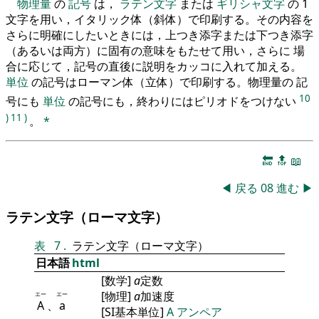
物理量
の
記号
は，
ラテン文字
または
ギリシャ文字
の 1
文字を用い，イタリック体（斜体）で印刷する。その内容を
さらに明確にしたいときには，上つき添字または下つき添字
（あるいは両方）に固有の意味をもたせて用い，さらに 場
合に応じて，記号の直後に説明をカッコに入れて加える。
単位
の記号はローマン体（立体）で印刷する。物理量の 記
10
号にも
単位
の記号にも，終わりにはピリオドをつけない
)
11
)
。
*
🔚
🔝
📖
◀
戻る
08
進む
▶
ラテン文字（ローマ文字）
表
7
.
ラテン文字（ローマ文字）
日本語
html
[数学]
a
定数
[物理]
a
加速度
エー
エー
A
、
a
[SI基本単位]
A
アンペア