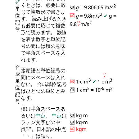
📏
くときは、必要に応
2
🆗
g
= 9.806 65 m/s
単
じて複数形で書きま
2
位
🆖
g
= 9.8m/s
✔
g =
す。 読み上げるとき
記
2
9.8
半角
m/s
も必要に応じて複数
Ⅴ
号
形で読みます。 数値
を表す数字と単位記
号の間には積の意味
で半角スペースを入
れます。
合
接頭語と単位記号の
成
ツメ
間にスペースは入れ
∧
単
3
3
🆖
1 c m
✔
1 c
m
ない。 合成単位記号
位
3
-6
3
🆗 1 cm
= 10
m
はひとつの単位とみ
記
なす。
号
積は半角スペースあ
るいは
中点
。
中点
は
🆗 kg m
ラテン文字びの中
🆗 kg·m
点"·"。日本語の中点
🆖 kgm
「・」は誤り。