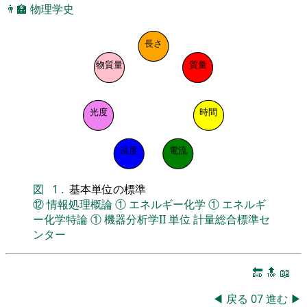
👨‍🏫
物理学史
長さ
物質量
質量
光度
時間
温度
電流
図
1
.
基本単位の標準
⑫
情報処理概論
①
エネルギー化学
①
エネルギ
ー化学特論
①
機器分析学II
単位
計量総合標準セ
ンター
🔚
🔝
📖
◀
戻る
07
進む
▶