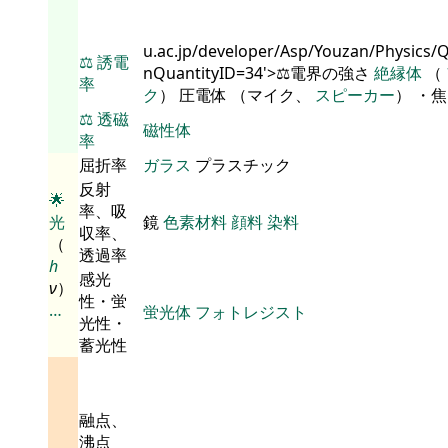
u.ac.jp/developer/Asp/Youzan/Physics/
⚖️
誘電
nQuantityID=34'>⚖️電界の強さ
絶縁体
（
率
ク
） 圧電体 （マイク、
スピーカー
） ・
⚖️
透磁
磁性体
率
屈折率
ガラス
プラスチック
反射
🌟
率、吸
光
鏡
色素材料
顔料
染料
収率、
（
透過率
h
感光
ν
）
性・蛍
…
蛍光体
フォトレジスト
光性・
蓄光性
融点、
沸点