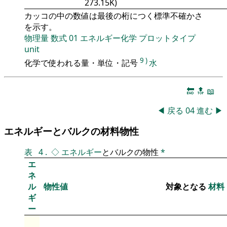
273.15K)
カッコの中の数値は最後の桁につく標準不確かさ
を示す。
物理量
数式
01
エネルギー化学
プロットタイプ
unit
9
)
化学で使われる量・単位・記号
水
🔚
🔝
📖
◀
戻る
04
進む
▶
エネルギーとバルクの材料物性
表
4
.
◇
エネルギー
とバルクの物性
*
エ
ネ
ル
物性値
対象となる
材料
ギ
ー