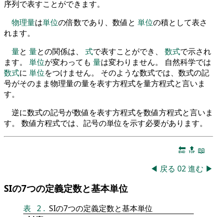
序列で表すことができます。
物理量
は
単位
の倍数であり、数値と
単位
の積として表さ
れます。
量
と
量
との関係は、
式
で表すことができ、
数式
で示され
ます。
単位
が変わっても
量
は変わりません。 自然科学では
数式
に
単位
をつけません。 そのような数式では、数式の記
号がそのまま物理量の量を表す方程式を量方程式と言いま
す。
逆に数式の記号が数値を表す方程式を数値方程式と言いま
す。 数値方程式では、記号の単位を示す必要があります。
🔚
🔝
📖
◀
戻る
02
進む
▶
SIの7つの定義定数と基本単位
表
2
.
SIの7つの定義定数と基本単位