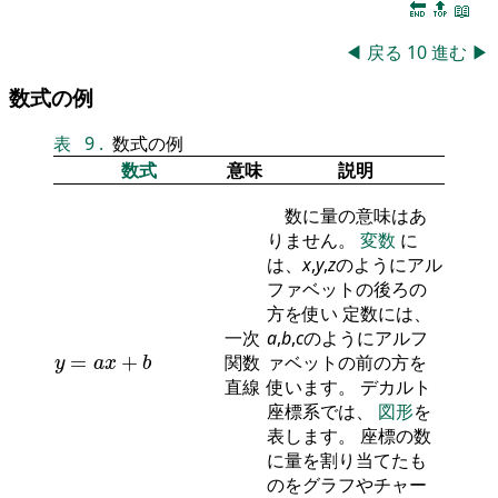
🔚
🔝
📖
◀
戻る
10
進む
▶
数式の例
表
9
.
数式の例
数式
意味
説明
数に量の意味はあ
りません。
変数
に
は、
x
,
y
,
z
のようにアル
ファベットの後ろの
方を使い 定数には、
一次
a
,
b
,
c
のようにアルフ
y
=
a
x
+
b
=
+
関数
ァベットの前の方を
y
a
x
b
直線
使います。 デカルト
座標系では、
図形
を
表します。 座標の数
に量を割り当てたも
のをグラフやチャー