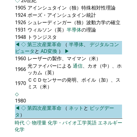
◇
20世紀
1905
アインシュタイン（独）特殊相対性理論
1924
ボーズ・アインシュタイン統計
1926
シュレーディンガー（独）波動力学の確立
1931
ウィルソン（英）
半導体
の理論
1948
トランジスタ
◀
◇
第三次産業革命
（
半導体
、
デジタルコン
ピュータ
と
AD変換
）
▶
1960
レーザーの製作、マイマン（米）
光ファイバーによる
通信
、カオ（中）、ホ
1966
ッカム（英）
ＣＣＤセンサーの発明、ボイル（加）、ス
1970
ミス（米）
◇
1980
◀
◇
第四次産業革命
（
ネット
と
ビッグデー
タ
）
時代
◇
物理量
化学・バイオ工学英語
エネルギー
化学