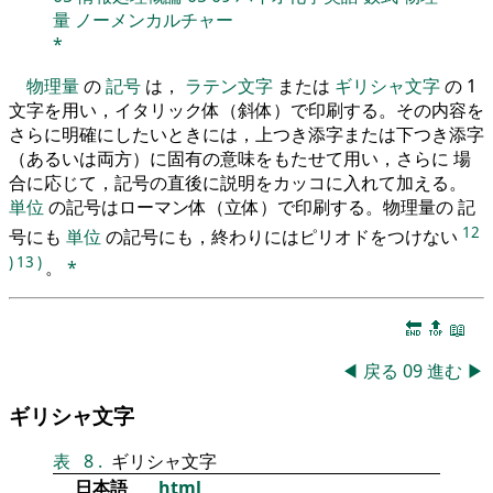
量
ノーメンカルチャー
*
物理量
の
記号
は，
ラテン文字
または
ギリシャ文字
の 1
文字を用い，イタリック体（斜体）で印刷する。その内容を
さらに明確にしたいときには，上つき添字または下つき添字
（あるいは両方）に固有の意味をもたせて用い，さらに 場
合に応じて，記号の直後に説明をカッコに入れて加える。
単位
の記号はローマン体（立体）で印刷する。物理量の 記
12
号にも
単位
の記号にも，終わりにはピリオドをつけない
)
13
)
。
*
🔚
🔝
📖
◀
戻る
09
進む
▶
ギリシャ文字
表
8
.
ギリシャ文字
日本語
html