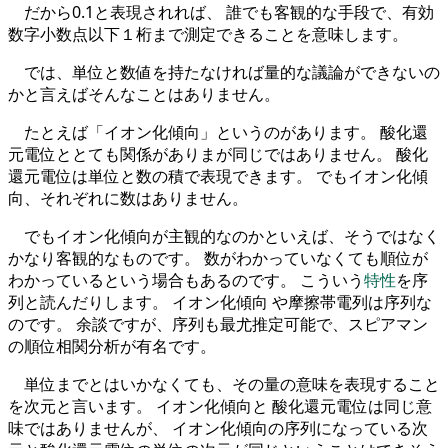
だから0.1と表現されれば、 誰でも客観的な手段で、有効
数字小数点以下１桁まで測定できることを意味します。
では、単位と数値を持たなければ量的な議論ができないの
かと言えばそんなことはありません。
たとえば「イオン化傾向」というのがあります。 酸化還
元電位ととても関係がありまが同じではありません。 酸化
還元電位は単位と数の積で表現できます。 でもイオン化傾
向、それぞれに数はありません。
でもイオン化傾向が主観的なのかといえば、そうではなく
かなり客観的なものです。 数がわかっていなくても順位が
わかっているという場合もあるのです。 こういう
特性
を序
列と読んだりします。 イオン化傾向 や摩擦帯電列は序列な
のです。 余談ですが、序列も最尤推定可能で、スピアマン
の順位相関分析が有名です。
単位までとはいかなくても、その量の意味を表現すること
を次元と言います。 イオン化傾向と 酸化還元電位は同じ意
味ではありませんが、 イオン化傾向の序列になっている次