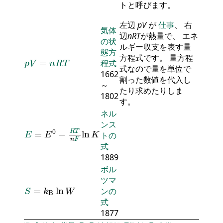
トと呼びます。
左辺
p
V
が
仕事
、 右
気体
辺
n
R
T
が熱量で、 エネ
の状
ルギー収支を表す量
態方
p
V
=
n
R
T
方程式です。 量方程
=
程式
p
V
n
R
T
式なので量を単位で
1662
割った数値を代入し
～
たり求めたりしま
1802
す。
ネル
ンス
E
=
E
0
-
R
T
n
F
ln
K
0
R
T
=
−
ln
トの
E
E
K
n
F
式
1889
ボル
ツマ
S
=
k
B
ln
W
=
ln
ンの
S
k
W
B
式
1877