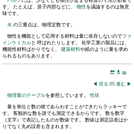
す。 たとえば、原子内部などに、
物性
を議論するのは無意
味です。
水
の三重点は、物理定数です。
物性を機能として応用する材料は量に依存しないので
ファ
インケミカル
と 呼ばれたりします。 化学工業の製品には、
機能性材料ばかりでなく、
建築材料
や紙のように量を求め
られるものもあります。
🔚
🔝
📖
◀
戻る
05
進む
▶
物理量のテーブル
を参照しています。
性状
量を単位と数の積であらわすことができたらラッキーで
す。 客観的な数を誰でも測定できるからです。 数を数字
（文字）で表記したものが数値です。 数値は測定誤差ばか
りでなく丸め誤差も含まれます。