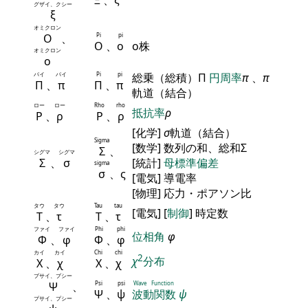
グザイ、クシー
ξ
オミクロン
Ο
、
Pi
pi
Ο
、
ο
ο株
オミクロン
ο
パイ
パイ
Pi
pi
総乗（総積）Π
円周率
π
、
π
Π
、
π
Π
、
π
軌道（結合）
ロー
ロー
Rho
rho
抵抗率
ρ
Ρ
、
ρ
Ρ
、
ρ
[化学]
σ
軌道（結合）
Sigma
[数学] 数列の和、総和Σ
Σ
、
シグマ
シグマ
Σ
、
σ
[統計]
母標準偏差
sigma
σ
、ς
[電気] 導電率
[物理] 応力・ポアソン比
タウ
タウ
Tau
tau
[電気] [
制御
] 時定数
Τ
、
τ
Τ
、
τ
ファイ
ファイ
Phi
phi
位相角
φ
Φ
、
φ
Φ
、
φ
カイ
カイ
Chi
chi
2
χ
分布
Χ
、
χ
Χ
、
χ
プサイ、プシー
Ψ
、
Psi
psi
Wave Function
Ψ
、
ψ
波動関数
ψ
プサイ、プシー