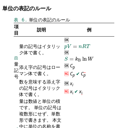
単位の表記のルール
表
6
.
単位の表記のルール
項
説明
例
目
🆗
p
V
=
n
R
T
量の記号はイタリッ
=
p
V
n
R
T
ク体で書く。
🆗
S
=
k
B
ln
W
⚖️
=
ln
S
k
W
B
量
🆗
C
添え字の記号はロー
p
記
マン体で書く。
🆖
C
✔
C
p
p
号
数を意味する添え字
🆗
x
i
の記号はイタリック
🆖
x
✔
x
i
i
体で書く。
量は数値と単位の積
です。 単位の記号は
複数形にせず、単数
形で書きます。 本文
中に単位の名称を書