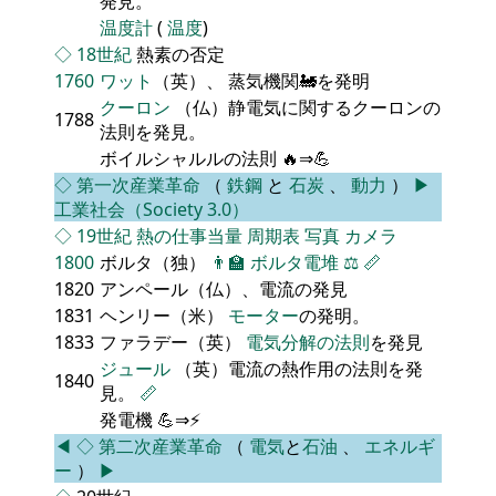
発見。
温度計
(
温度
)
◇
18世紀
熱素の否定
1760
ワット
（英）、 蒸気機関🚂を発明
クーロン
（仏）静電気に関するクーロンの
1788
法則を発見。
ボイルシャルルの法則 🔥⇒💪
◇
第一次産業革命
（
鉄鋼
と
石炭
、
動力
）
▶
工業社会（Society 3.0）
◇
19世紀
熱の仕事当量
周期表
写真
カメラ
1800
ボルタ（独）
👨‍🏫
ボルタ電堆
⚖️
📏
1820
アンペール（仏）、電流の発見
1831
ヘンリー（米）
モーター
の発明。
1833
ファラデー（英）
電気分解の法則
を発見
ジュール
（英）電流の熱作用の法則を発
1840
見。
📏
発電機 💪⇒⚡
◀
◇
第二次産業革命
（
電気
と
石油
、
エネルギ
ー
）
▶