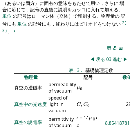
（あるいは両方）に固有の意味をもたせて用い，さらに 場
合に応じて，記号の直後に説明をカッコに入れて加える。
単位
の記号はローマン体（立体）で印刷する。物理量の 記
7
)
号にも
単位
の記号にも，終わりにはピリオドをつけない
8
)
。
*
🔚
🔝
📖
◀
戻る
03
進む
▶
表
3
.
基礎物理定数
物理量
記号
数
permeability
μ
0
真空の透磁率
μ
0
of vacuum
speed of
C
C
0
真空中の光速度
light in
,
2
C
C
0
vacuum
ε
= 1/
μ
c
permittivity
0
真空の誘電率
8.85418781
of vacuum
2