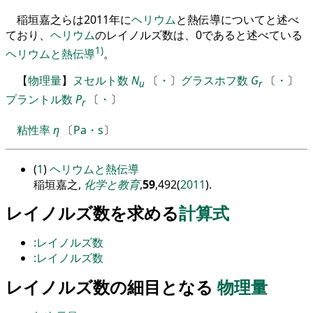
稲垣嘉之らは
2011
年に
ヘリウム
と熱伝導についてと述べ
ており
、
ヘリウム
の
レイノルズ
数は
、
0
であると述べている
1)
ヘリウムと熱伝導
。
【
物理量
】
ヌセルト数
N
〔
・
〕
グラスホフ数
G
〔
・
〕
u
r
プラントル数
P
〔
・
〕
r
粘性率
η
〔
Pa・s
〕
(
1
)
ヘリウムと熱伝導
稲垣嘉之,
化学と教育
,
59
,492(
2011
).
レイノルズ数を求める
計算式
:レイノルズ数
:レイノルズ数
レイノルズ数の細目となる
物理量