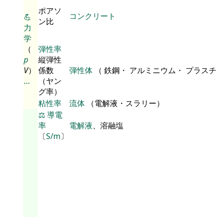
ポアソ
コンクリート
💪
ン比
力
学
（
弾性率
p
縦弾性
V
）
係数
弾性体
（ 鉄鋼・ アルミニウム・ プラス
…
（ヤン
グ率）
粘性率
流体
（電解液・スラリー）
⚖️
導電
率
電解液
、溶融塩
〔
S/m
〕