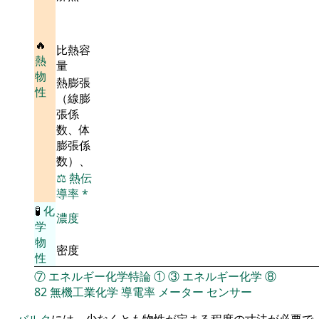
🔥
比熱容
熱
量
物
熱膨張
性
（線膨
張係
数、体
膨張係
数）、
⚖️
熱伝
導率
*
🧪
化
濃度
学
物
密度
性
⑦
エネルギー化学特論
①
③
エネルギー化学
⑧
82
無機工業化学
導電率
メーター
センサー
バルク
には、少なくとも物性が定まる程度の寸法が必要で