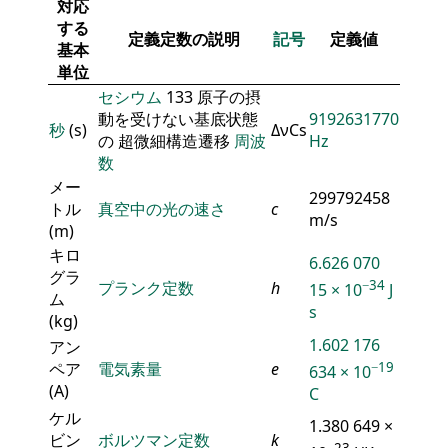
対応
する
定義定数の説明
記号
定義値
基本
単位
セシウム
133 原子の摂
動を受けない基底状態
9192631770
秒
(s)
ΔνCs
の 超微細構造遷移
周波
Hz
数
メー
299792458
トル
真空中の光の速さ
c
m/s
(m)
キロ
6.626 070
グラ
−34
プランク定数
h
15 × 10
J
ム
s
(kg)
1.602 176
アン
ペア
電気素量
e
−19
634 × 10
(A)
C
ケル
1.380 649 ×
ビン
ボルツマン定数
k
−23