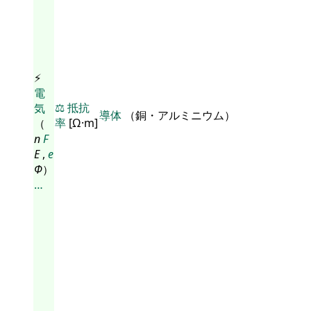
⚡
電
⚖️
抵抗
気
導体
（銅・アルミニウム）
率
[Ω·m]
（
n
F
E
,
e
Φ
）
…