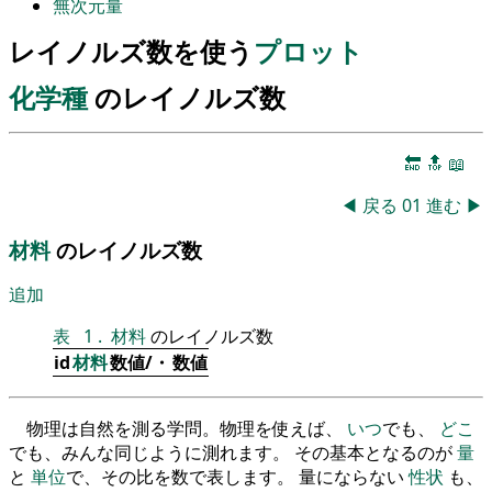
無次元量
レイノルズ数を使う
プロット
化学種
のレイノルズ数
🔚
🔝
📖
◀
戻る
01
進む
▶
材料
のレイノルズ数
追加
表
1
.
材料
のレイノルズ数
id
材料
数値/・
数値
物理は自然を測る学問。物理を使えば、
いつ
でも、
どこ
でも、みんな同じように測れます。 その基本となるのが
量
と
単位
で、その比を数で表します。 量にならない
性状
も、