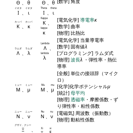
[数学] 角度
Θ
、
θ
Θ
、
θ
イオタ
イオタ
Theta
theta
Ι
、
ι
Ι
、
ι
Kappa
[電気化学]
導電率
κ
Κ
、
カッパ
カッパ
Κ
、
κ
[数学] 曲率
kappa
κ
[物理] 比熱比
[電気化学] 当量導電率
Lambda
[数学] 固有値
λ
Λ
、
ラムダ
ラムダ
Λ
、
λ
[プログラミング] ラムダ式
lambda
λ
[物理]
波長
λ
・弾性率・熱伝
導率
[全般] 単位の接頭辞（マイク
ロ）
ミュー
ミュー
Mu
mu
[化学]化学ポテンシャル
μ
Μ
、
μ
Μ
、
μ
[統計]
母平均
[物理]
透磁率
・摩擦係数・ず
り弾性率・粘性係数
ニュー
ニュー
Nu
nu
[電磁気] 周波数（振動数）
Ν
、
ν
Ν
、
ν
[物理] 動粘性係数
グザイ、クシー
Ξ
、
Xi
xi
Ξ
、
ξ