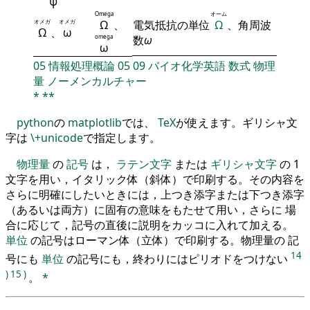
ψ
Omega
オーム
オメガ
オメガ
Ω
、
電気抵抗の単位
Ω
、角周波
Ω
、
ω
omega
数
ω
ω
05
情報処理概論
05
09
バイオ化学英語
数式
物理
量
ノーメンカルチャー
*
**
python
の
matplotlib
では、
TeX
が使えます。ギリシャ文
字は
\+unicode
で指定します。
物理量
の
記号
は，
ラテン文字
または
ギリシャ文字
の 1
文字を用い，イタリック体（斜体）で印刷する。その内容を
さらに明確にしたいときには，上つき添字または下つき添字
（あるいは両方）に固有の意味をもたせて用い，さらに 場
合に応じて，記号の直後に説明をカッコに入れて加える。
単位
の記号はローマン体（立体）で印刷する。物理量の 記
14
号にも
単位
の記号にも，終わりにはピリオドをつけない
)
15
)
。
*