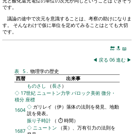
元と酸化還元電位の単位の次元が同じということはできそう
です。
議論の途中で次元を意識することは、考察の助けになりま
す。 そんなわけで仮に単位を定めてみることはとても大切
です。
🔚
🔝
📖
◀
戻る
06
進む
▶
表
5
.
物理学の歴史
西暦
出来事
ものさし
（
長さ
）
◇
17世紀
ニュートン力学
バロック美術
微分・
積分
座標
◇
ガリレイ（伊）落体の法則を発見、地動
1604
説を発表。
振り子時計
（ ⏱ 時間）
◇
ニュートン
（英）、万有引力の法則を
1687