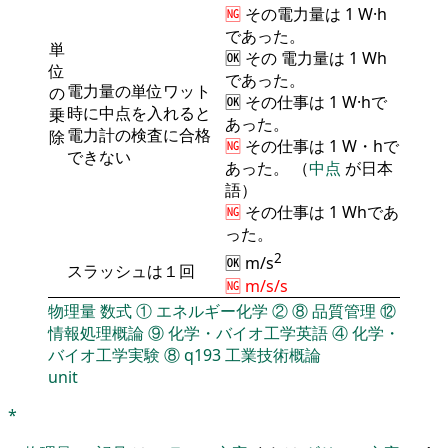
🆖
その
電力量
は 1 W·h
であった。
単
🆗 その
電力量
は 1 Wh
位
であった。
電力量の単位ワット
の
🆗 その仕事は 1 W·hで
時に中点を入れると
乗
あった。
電力計の検査に合格
除
🆖
その仕事は 1 W・hで
できない
あった。 （
中点
が日本
語）
🆖
その仕事は 1 Whであ
った。
2
🆗 m/s
スラッシュは１回
🆖 m/s/s
物理量
数式
①
エネルギー化学
②
⑧
品質管理
⑫
情報処理概論
⑨
化学・バイオ工学英語
④
化学・
バイオ工学実験
⑧
q193
工業技術概論
unit
*