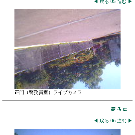
◀
戻る
05
進む
▶
正門（警務員室）ライブカメラ
🔚
🔝
📖
◀
戻る
06
進む
▶