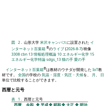
図
2
.
山形大学
米沢キャンパス
に設置された
イ
®
ンターネット百葉箱
の
ライブ
(
2026-8-7
) 映像
3308
cbn
13
情報処理概論
10
エネルギー化学
15
エネルギー化学特論
sdgs_13
猫の手
愛の手
®
インターネット百葉箱
は教材のウチダが開発した
IoT
教
材です。
全国
の学校の
気温・湿度・気圧・天候
を、
月
、
日
単位で比較することができます。
西暦と元号
表
1
.
西暦と元号
西暦
令和
🔷
平成
🔷
昭和
🔷
大正
🔷
明治