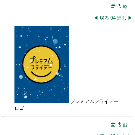
🔚
🔝
📖
◀
戻る
04
進む
▶
プレミアムフライデー
ロゴ
🔚
🔝
📖