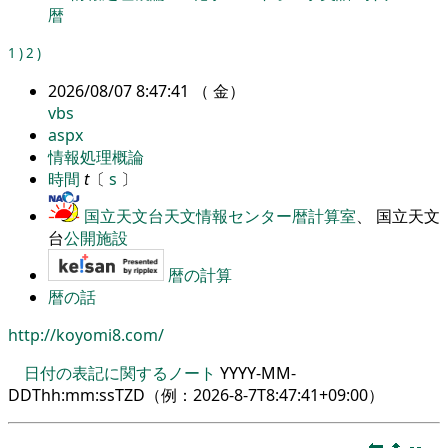
暦
1
)
2
)
2026/08/07 8:47:41 （ 金）
vbs
aspx
情報処理概論
時間
t
〔
s
〕
国立天文台天文情報センター暦計算室
、 国立天文
台
公開施設
暦の計算
暦の話
http://koyomi8.com/
日付の表記に関するノート
YYYY-MM-
DDThh:mm:ssTZD（例：
2026-8-7T8:47:41+09:00
）