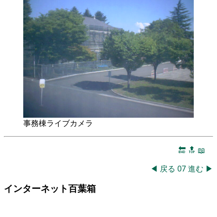
事務棟ライブカメラ
🔚
🔝
📖
◀
戻る
07
進む
▶
インターネット百葉箱