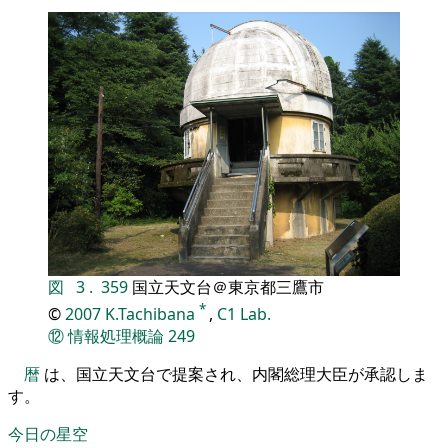
図
3
.
359
国立天文台＠東京都三鷹市
*
©
2007
K.Tachibana
,
C1 Lab.
⑫
情報処理概論
249
暦
は、国立天文台で提案され、内閣総理大臣が承認しま
す。
今日の星空