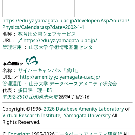
https://edu.yz.yamagata-u.ac.jp/
developer/
Asp/
Youzan/
Physics/
Calendar.asp?date=2002-1-1
名称：
教育用公開ウェブサービス
URL：
🔗
https://edu.yz.yamagata-u.ac.jp/
管理運用
：
山形大学
学術情報基盤センター
🎄🎂🌃🕯🎉
名称：
サイバーキャンパス「鷹山」
URL: 🔗
http://amenity.yz.yamagata-u.ac.jp/
管理運用
：
山形大学
データベースアメニティ研究会
代表：
多田隈 理一郎
〒992-8510
山形県
米沢市
城南4丁目3-16
Copyright ©1996-
2026
Databese Amenity Laboratory
of
Virtual Research Institute
,
Yamagata University
All
Rights Reserved.
©
Copyright
1995-2026
データベースアメニティ研究所
All