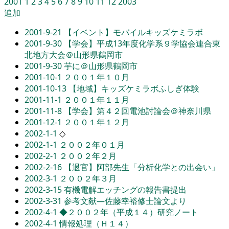
2001
1
2
3
4
5
6
7
8
9
10
11
12
2003
追加
2001-9-21
【イベント】モバイルキッズケミラボ
2001-9-30
【学会】平成13年度化学系９学協会連合東
北地方大会＠山形県鶴岡市
2001-9-30
芋に＠山形県鶴岡市
2001-10-1
２００１年１０月
2001-10-13
【地域】キッズケミラボふしぎ体験
2001-11-1
２００１年１１月
2001-11-8
【学会】第４２回電池討論会＠神奈川県
2001-12-1
２００１年１２月
2002-1-1
◇
2002-1-1
２００２年０１月
2002-2-1
２００２年２月
2002-2-16
【退官】阿部先生「分析化学との出会い」
2002-3-1
２００２年３月
2002-3-15
有機電解エッチングの報告書提出
2002-3-31
参考文献―佐藤幸裕修士論文より
2002-4-1
◆２００２年（平成１４）研究ノート
2002-4-1
情報処理（Ｈ１４）