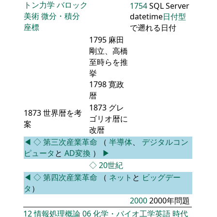
トン力学
バロック
1754
SQL Server
美術
微分・積分
datetime
日付型
座標
で遡れる日付
1795 麻田
剛立、高橋
至時らを推
挙
1798 寛政
暦
1873 グレ
1873 世界暦を考
ゴリオ暦に
案
改暦
◀
◇
第三次産業革命
（
半導体
、
デジタルコン
ピュータ
と
AD変換
）
▶
◇
20世紀
◀
◇
第四次産業革命
（
ネット
と
ビッグデー
タ
）
2000
2000年問題
12
情報処理概論
06
化学・バイオ工学英語
時代