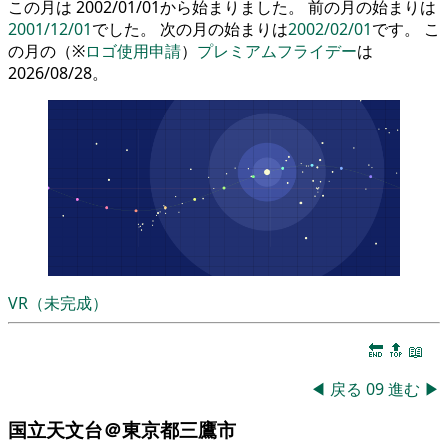
この月は 2002/01/01から始まりました。 前の月の始まりは
2001/12/01
でした。 次の月の始まりは
2002/02/01
です。 こ
の月の（※
ロゴ使用申請
）
プレミアムフライデー
は
2026/08/28。
VR（未完成）
🔚
🔝
📖
◀
戻る
09
進む
▶
国立天文台＠東京都三鷹市