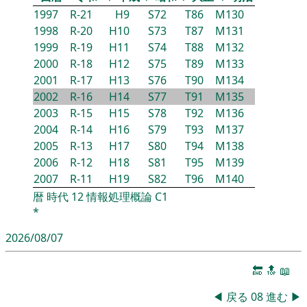
1997
R-21
H9
S72
T86
M130
1998
R-20
H10
S73
T87
M131
1999
R-19
H11
S74
T88
M132
2000
R-18
H12
S75
T89
M133
2001
R-17
H13
S76
T90
M134
2002
R-16
H14
S77
T91
M135
2003
R-15
H15
S78
T92
M136
2004
R-14
H16
S79
T93
M137
2005
R-13
H17
S80
T94
M138
2006
R-12
H18
S81
T95
M139
2007
R-11
H19
S82
T96
M140
暦
時代
12
情報処理概論
C1
*
2026/08/07
🔚
🔝
📖
◀
戻る
08
進む
▶