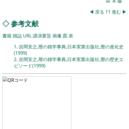
🔚
🔝
📖
◀
戻る
11
進む
▶
◇
参考文献
書籍
雑誌
URL
講演要旨
画像
図
表
1
.
吉岡安之,暦の雑学事典,日本実業出版社,暦の進化史
(1999)
2
.
吉岡安之,暦の雑学事典,日本実業出版社,暦の歴史エ
ピソード(1999)