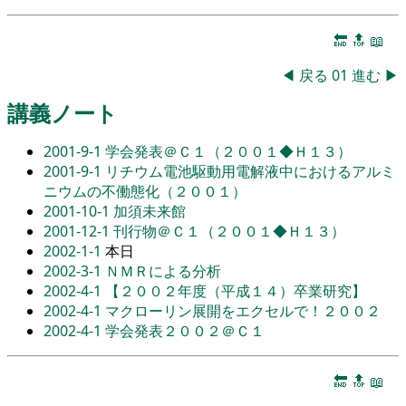
🔚
🔝
📖
◀
戻る
01
進む
▶
講義ノート
2001-9-1
学会発表＠Ｃ１（２００１◆Ｈ１３）
2001-9-1
リチウム電池駆動用電解液中におけるアルミ
ニウムの不働態化（２００１）
2001-10-1
加須未来館
2001-12-1
刊行物＠Ｃ１（２００１◆Ｈ１３）
2002-1-1
本日
2002-3-1
ＮＭＲによる分析
2002-4-1
【２００２年度（平成１４）卒業研究】
2002-4-1
マクローリン展開をエクセルで！２００２
2002-4-1
学会発表２００２＠Ｃ１
🔚
🔝
📖