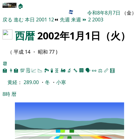
🏠
令和8年8月7日
（金）
戻る
進む
本日
2001
12
⏪
先週
来週
⏩
2
2003
西暦
2002年1月1日（火）
（ 平成 14 ・ 昭和 77 )
📆
🏫
👨‍🏫
💯
🗒️
📈
📉
🏞
🧪
🧬
🚂
🔬
🔧
🏢
🗣️
👀
⚖️
📏
🧮
黄経
：
289.00
・
冬
・
小寒
8時
暦