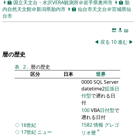
👨‍🏫
国立天文台・水沢VERA観測所＠岩手県奥州市
👨‍🏫
胎
内自然天文館＠新潟県胎内市
👨‍🏫
仙台市天文台＠宮城県仙
台市
🔚
🔝
📖
◀
戻る
10
進む
▶
暦の歴史
表
2
.
暦の歴史
区分
日本
世界
0000 SQL Server
datetime2
拡張日
付型
で遡れる日
付
100
VBA
日付型
で
遡れる日付
1582
情報
グレゴ
◇
16世紀
*
◇
17世紀
ニュー
リオ暦