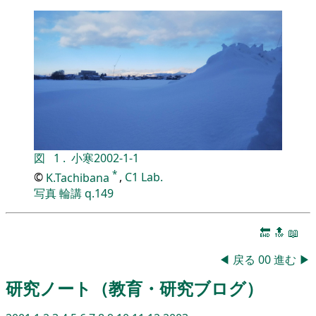
図
1
.
小寒
2002-1-1
*
©
K.Tachibana
,
C1 Lab.
写真
輪講
q.149
🔚
🔝
📖
◀
戻る
00
進む
▶
研究ノート（教育・研究ブログ）