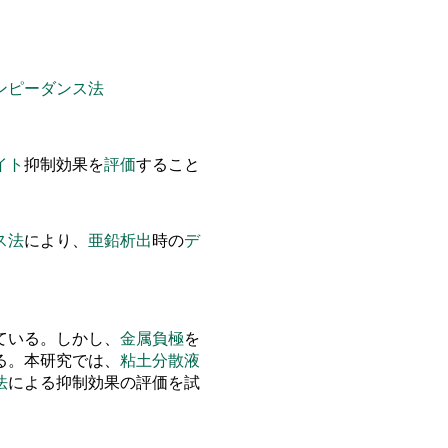
ンピーダンス法
イト
抑制効果
を
評価
すること
ス法
により
、
亜鉛
析出
時の
デ
ている
。
しかし
、
金属
負極
を
る
。
本研究では
、
粘土分散液
法
による抑制効果の評価
を
試