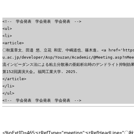
<!-- 学会発表 学会発表 学会発表 -->
<ul>
<li>
<article>
〇秋葉章太、田邉 悠、立花 和宏、中嶋道也、篠木進. <a href='https://
u.ac.jp/developer/Asp/Youzan/Academic/@Meeting.asp?nMe
流インピーダンス法による粘土分散液の亜鉛析出時のデンドライト抑制効果の評価 
第152回講演大会, 福岡工業大学. 2025.
</article>
</li>
</ul>
<!-- 学会発表 学会発表 学会発表 -->
<%nExtID=465:szRefType="meeting":szRefHeadLi