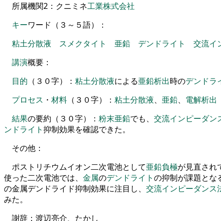
所属機関
2
：
クニミネ
工業
株式
会社
キー
ワ
ード
（
３
～
５
語
）
：
粘土分散液
スメクタイト
亜鉛
デンドライト
交流イ
講演
概要
：
目的
（
３０
字
）
：
粘土分散液
による
亜鉛
析出
時の
デンドラ
プロセス
・
材料
（
３０
字
）
：
粘土分散液
、
亜鉛
、
電解
析出
結果
の要約
（
３０
字
）
：
粉末
亜鉛
で
も
、
交流インピーダン
ンドライト
抑制効果
を
確認できた
。
その他
：
ポストリチウムイオン
二
次電池として
亜鉛
負極
が見直され
使った
二
次電池では
、
金属
の
デンドライト
の
抑制が課題とな
の金属
デンドライド
抑制効果に注目し
、
交流インピーダンス
みた
。
謝辞
：
渡辺亮介
、
たかし