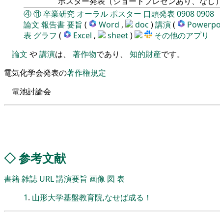
ポスター発表（ショートプレゼンあり、なし
④
⑪
卒業研究
オーラル
ポスター
口頭発表
0908
0908
論文
報告書
要旨
(
Word
,
doc
)
講演
(
Powerpo
表
グラフ
(
Excel
,
sheet
)
その他のアプリ
論文
や
講演
は、
著作物
であり、
知的財産
です。
電気化学会発表の
著作権規定
電池討論会
◇
参考文献
書籍
雑誌
URL
講演要旨
画像
図
表
1
.
山形大学基盤教育院,なせば成る！