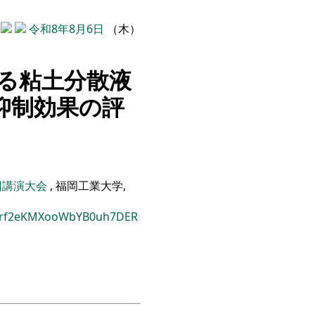
令和8年8月6日
（木）
る粘土分散液
抑制効果の評
2回講演大会
, 福岡工業大学,
LJrf2eKMXooWbYB0uh7DER