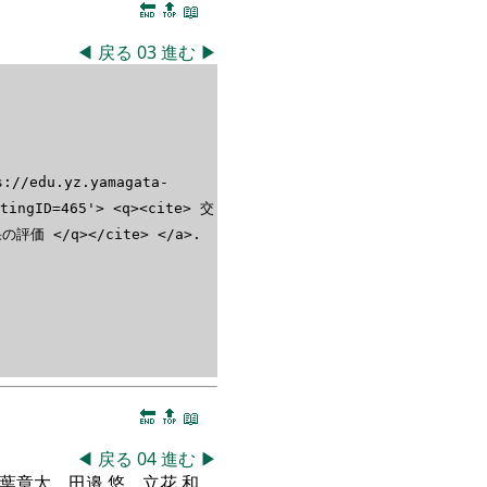
🔚
🔝
📖
◀
戻る
03
進む
▶
edu.yz.yamagata-
etingID=465'> <q><cite> 交
</q></cite> </a>.
🔚
🔝
📖
◀
戻る
04
進む
▶
ne="〇秋葉章太、田邉 悠、立花 和