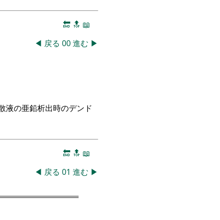
🔚
🔝
📖
◀
戻る
00
進む
▶
散液の亜鉛析出時のデンド
🔚
🔝
📖
◀
戻る
01
進む
▶