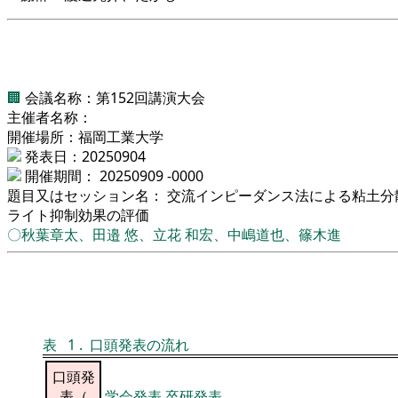
🏢
会議名称：第152回講演大会
主催者名称：
開催場所：福岡工業大学
発表日：20250904
開催期間： 20250909 -0000
題目又はセッション名： 交流インピーダンス法による粘土分
ライト抑制効果の評価
〇秋葉章太、田邉 悠、立花 和宏、中嶋道也、篠木進
表
1
.
口頭発表の流れ
口頭発
表（
学会発表
卒研発表