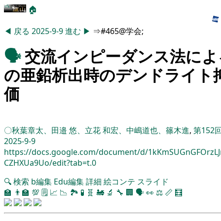
🏠
◀
戻る
2025-9-9
進む
▶
⇒#465@学会;
🗣️
交流インピーダンス法によ
の亜鉛析出時のデンドライト
価
〇秋葉章太、田邉 悠、立花 和宏、中嶋道也、篠木進
,
第15
2025-9-9
https://docs.google.com/document/d/1kKmSUGnGFOrz
CZHXUa9Uo/edit?tab=t.0
🔍
検索
b編集
Edu編集
詳細
絵コンテ
スライド
🏫
👨‍🏫
💯
🗒️
📈
📉
🏞
🧪
🧬
🚂
🔬
🔧
🏢
🗣️
👀
⚖️
📏
🧮