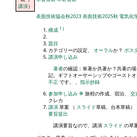
講演
）
表面技術協会秋2023
表面技術2025秋
電気化学
1
)
構成
題目
カテゴリーの設定、
オーラル
か？
ポス
講演申し込み
著者
の確認：単著か共著か？共著の場
記。ギフトオーサーシップやゴースト
不正
です。 、
指示抄録
参加申し込み
🔷
旅程の作成、宿泊、
交
クレカ
講演
草案 （
スライド
草稿、台本草稿）
要旨提出
講演要旨なので、講演
スライド
の草