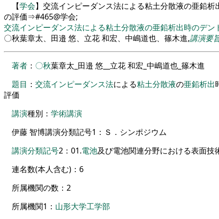
【
学会
】交流インピーダンス法による粘土分散液の亜鉛析
の評価⇒#465@学会;
交流インピーダンス法による粘土分散液の亜鉛析出時のデン
〇秋葉章太、田邉 悠、立花 和宏、中嶋道也、篠木進,
講演要
著者
：
〇秋
葉章太_田邉
悠__立花
和宏_中嶋道也_篠木進
題目
：
交流インピーダンス法
による
粘土分散液
の
亜鉛
析出
評価
講演
種別
：
学術
講演
伊藤
智博講演分類記号
1
：
Ｓ
．
シンポジウム
講演
分類
記号
2
：
01
.
電池
及び電池関連分野における表面技
連名数
(
本人含む
)
：
6
所属機関の数
：
2
所属機関
1
：
山形大学
工学部