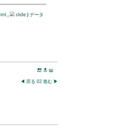
）
int
,
slide
)
データ
🔚
🔝
📖
◀
戻る
02
進む
▶