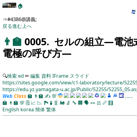
🏠
⇒#4386@講義;
戻る
進む
上へ
👨‍🏫
0005. セルの組立―電
電極の呼び方―
🔍
検索
ed
✏
編集
資料
IFrame
スライド
https://sites.google.com/view/c1-laboratory/lecture/5225
https://edu.yz.yamagata-u.ac.jp/Public/52255/52255_05.a
Web
Class
🏫
👨‍🏫
✍
💯
……
🏫
👨‍🏫
💯
🗒️
📈
📉
🏞
🧪
🧬
🚂
🔬
🔧
🏢
🗣️
👀
⚖️
📏
🧮
English
korea
簡体
繁体