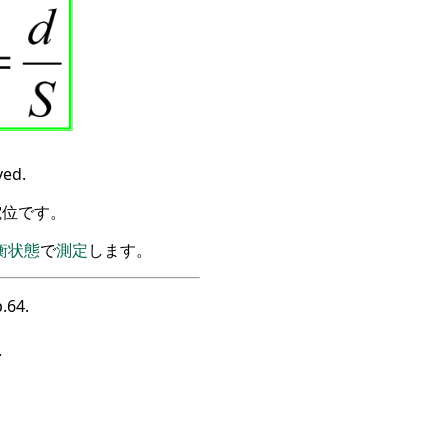
ved.
電位です
。
衡
状態
で
測定
します
。
p.64.
.