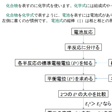
化合物
を
表すのに化学式
を
使います
。
化学式
には組成式や
化合物
を
化学式
で表すように
、
電池
を
表すには電池式があ
左側に書くのが慣例です
。
電池式
の
縦棒
（
|
）
は
相と相との