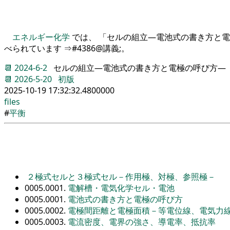
エネルギー化学
では、 「セルの組立―電池式の書き方と電
べられています ⇒#4386@講義;。
📆
2024-6-2
セルの組立―電池式の書き方と電極の呼び方―
📆
2026-5-20
初版
2025-10-19 17:32:32.4800000
files
#
平衡
２極式セルと３極式セル－作用極、対極、参照極－
0005.0001.
電解槽・電気化学セル・電池
0005.0001.
電池式の書き方と電極の呼び方
0005.0002.
電極間距離と電極面積－等電位線、電気力
0005.0003.
電流密度、電界の強さ、導電率、抵抗率