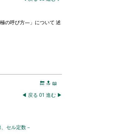
極の呼び方―」について 述
🔚
🔝
📖
◀
戻る
01
進む
▶
線、セル定数－