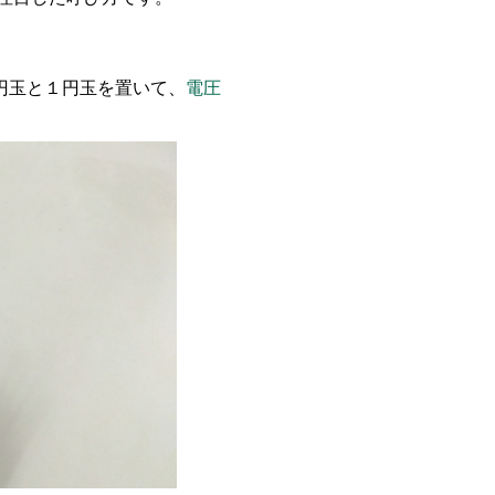
円玉と
１
円玉
を
置いて
、
電圧