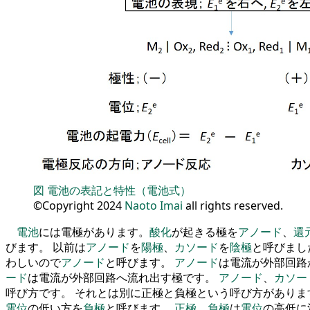
図
電池の表記と特性（電池式）
©Copyright 2024
Naoto Imai
all rights reserved.
電池
には電極があります
。
酸化
が
起きる極
を
アノード
、
還
びます
。
以前は
アノード
を
陽極
、
カソード
を
陰極
と呼びまし
わしいので
アノード
と
呼びます
。
アノード
は電流が外部回路
ード
は電流が外部回路へ流れ出す極です
。
アノード
、
カソー
呼び方です
。
それとは別に正極と負極という呼び方がありま
電位
の
低い方
を
負極
と
呼びます
。
正極
、
負極
は
電位
の
高低に