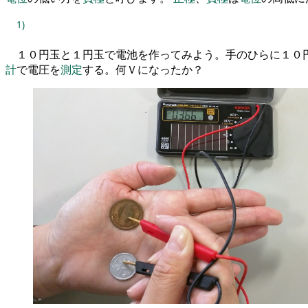
1)
１０
円玉と
１
円玉で電池
を
作ってみよう
。
手のひらに
１０
計
で電圧
を
測定
する
。
何Ｖになったか？