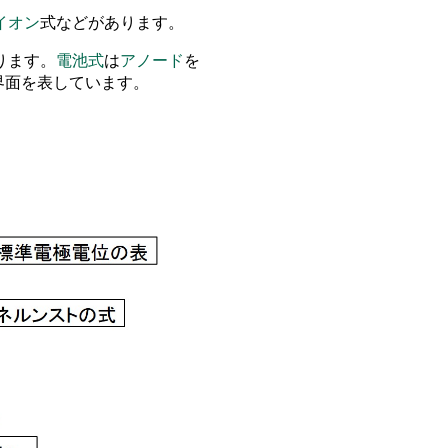
イオン
式などがあります
。
ります
。
電池式
は
アノード
を
界面
を
表しています
。