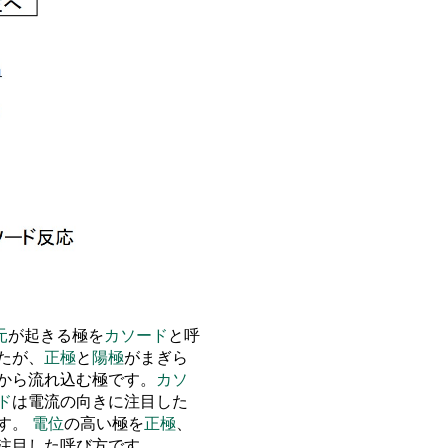
元
が
起きる極
を
カソード
と
呼
たが
、
正極
と
陽極
が
まぎら
から流れ込む極です
。
カソ
ド
は電流の向きに注目した
す
。
電位
の高い極
を
正極
、
注目した呼び方です
。