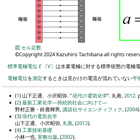
図
セル定数
©Copyright 2024 Kazuhiro Tachibana all rights reser
標準電極電位
E
〔
V
〕
は水素電極に対する標準状態の電極
電極電位
を
測定
するときは見かけの電流が流れていない
平
(
1
) 山下正通、小沢昭弥.
現代の電気化学
. 丸善,
2012
. 
(
2
)
最新工業化学―持続的社会に向けて―
野村正勝・鈴鹿輝男,
講談社サイエンティフィク
, (
2004
)
(
3
)
現代の電気化学
山下正通、小沢昭弥,
丸善
, (
2012
).
(
4
)
工業技術基礎
小林一也,
実教出版
, (
2002
).