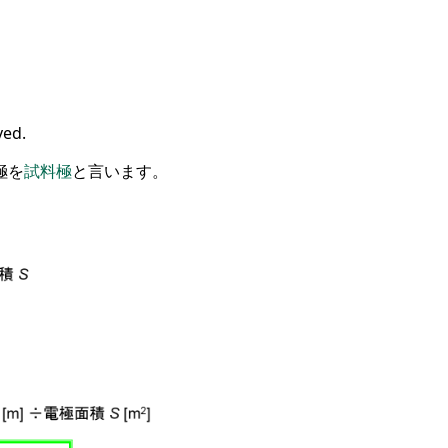
ved.
極
を
試料極
と言います
。