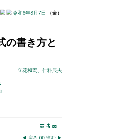
令和8年8月7日
（金）
池式の書き方と
立花和宏、仁科辰夫
5
sp
🔚
🔝
📖
◀
戻る
00
進む
▶