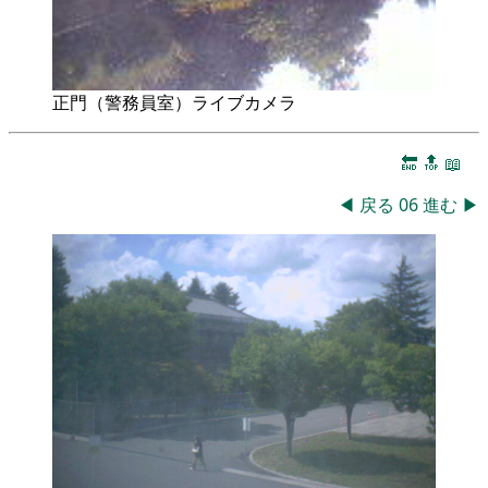
正門（警務員室）ライブカメラ
🔚
🔝
📖
◀
戻る
06
進む
▶