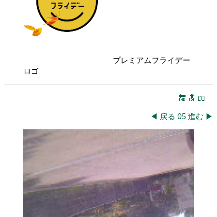
プレミアムフライデー
ロゴ
🔚
🔝
📖
◀
戻る
05
進む
▶