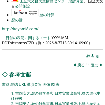
国立天文台天文情報センター暦計算室
、 国立天文
台
公開施設
暦の計算
暦の話
http://koyomi8.com/
日付の表記に関するノート
YYYY-MM-
DDThh:mm:ssTZD（例：
2026-8-7T13:59:14+09:00
）
🔚
🔝
📖
◀
戻る
11
進む
▶
◇
参考文献
書籍
雑誌
URL
講演要旨
画像
図
表
1
.
吉岡安之,暦の雑学事典,日本実業出版社,暦の進化史
(1999)
2
.
吉岡安之,暦の雑学事典,日本実業出版社,暦の歴史エ