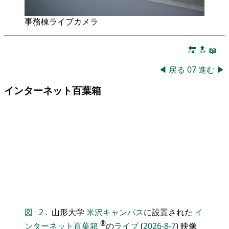
事務棟ライブカメラ
🔚
🔝
📖
◀
戻る
07
進む
▶
インターネット百葉箱
図
2
.
山形大学
米沢キャンパス
に設置された
イ
®
ンターネット百葉箱
の
ライブ
(
2026-8-7
) 映像