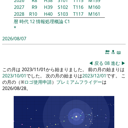
2026
R8
H38
S101
T115
M159
2027
R9
H39
S102
T116
M160
2028
R10
H40
S103
T117
M161
暦
時代
12
情報処理概論
C1
*
2026/08/07
🔚
🔝
📖
◀
戻る
08
進む
▶
この月は 2023/11/01から始まりました。 前の月の始まりは
2023/10/01
でした。 次の月の始まりは
2023/12/01
です。 こ
の月の（※
ロゴ使用申請
）
プレミアムフライデー
は
2026/08/28。