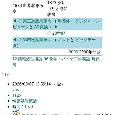
1873 グレ
1873 世界暦を考
ゴリオ暦に
案
改暦
◀
◇
第三次産業革命
（
半導体
、
デジタルコン
ピュータ
と
AD変換
）
▶
◇
20世紀
◀
◇
第四次産業革命
（
ネット
と
ビッグデー
タ
）
2000
2000年問題
12
情報処理概論
06
化学・バイオ工学英語
時代
暦
1
)
2
)
2026/08/07 13:59:14 （ 金）
vbs
aspx
情報処理概論
時間
t
〔
s
〕