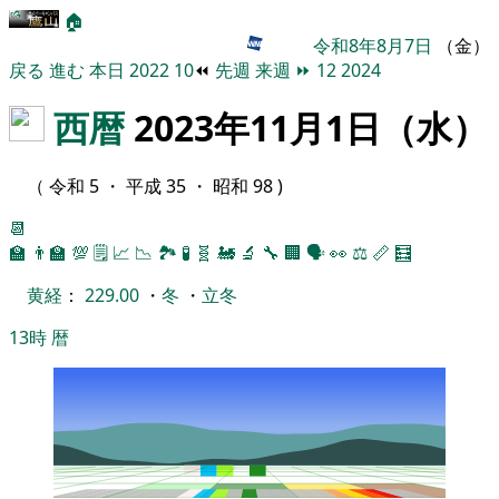
🏠
令和8年8月7日
（金）
戻る
進む
本日
2022
10
⏪
先週
来週
⏩
12
2024
西暦
2023年11月1日（水）
（ 令和 5 ・ 平成 35 ・ 昭和 98 )
📆
🏫
👨‍🏫
💯
🗒️
📈
📉
🏞
🧪
🧬
🚂
🔬
🔧
🏢
🗣️
👀
⚖️
📏
🧮
黄経
：
229.00
・
冬
・
立冬
13時
暦