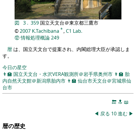
図
3
.
359
国立天文台＠東京都三鷹市
*
©
2007
K.Tachibana
,
C1 Lab.
⑫
情報処理概論
249
暦
は、国立天文台で提案され、内閣総理大臣が承認しま
す。
今日の星空
👨‍🏫
国立天文台・水沢VERA観測所＠岩手県奥州市
👨‍🏫
胎
内自然天文館＠新潟県胎内市
👨‍🏫
仙台市天文台＠宮城県仙
台市
🔚
🔝
📖
◀
戻る
10
進む
▶
暦の歴史