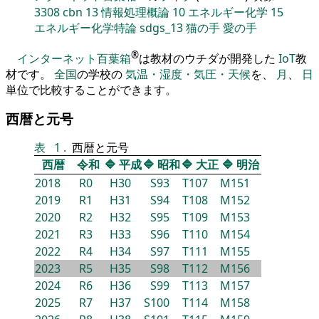
3308
cbn
13
情報処理概論
10
エネルギー化学
15
エネルギー化学特論
sdgs_13
猫の手
愛の手
®
インターネット百葉箱
は教材のウチダが開発した
IoT
教
材です。
全国
の学校の
気温・湿度・気圧・天候
を、
月
、
日
単位で比較することができます。
西暦と元号
表
1
.
西暦と元号
西暦
令和
🔷
平成
🔷
昭和
🔷
大正
🔷
明治
2018
R0
H30
S93
T107
M151
2019
R1
H31
S94
T108
M152
2020
R2
H32
S95
T109
M153
2021
R3
H33
S96
T110
M154
2022
R4
H34
S97
T111
M155
2023
R5
H35
S98
T112
M156
2024
R6
H36
S99
T113
M157
2025
R7
H37
S100
T114
M158