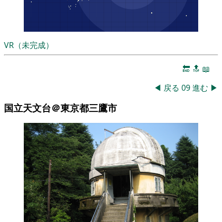
VR（未完成）
🔚
🔝
📖
◀
戻る
09
進む
▶
国立天文台＠東京都三鷹市