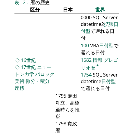
表
2
.
暦の歴史
区分
日本
世界
0000 SQL Server
datetime2
拡張日
付型
で遡れる日
付
100
VBA
日付型
で
遡れる日付
1582
情報
グレゴ
◇
16世紀
*
◇
17世紀
ニュー
リオ暦
トン力学
バロック
1754
SQL Server
美術
微分・積分
datetime
日付型
座標
で遡れる日付
1795 麻田
剛立、高橋
至時らを推
挙
1798 寛政
暦