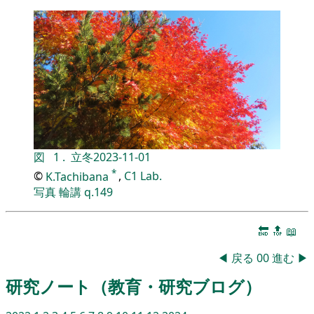
図
1
.
立冬
2023-11-01
*
©
K.Tachibana
,
C1 Lab.
写真
輪講
q.149
🔚
🔝
📖
◀
戻る
00
進む
▶
研究ノート（教育・研究ブログ）