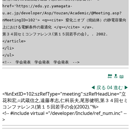
href='https://edu.yz.yamagata-
u.ac.jp/developer/Asp/Youzan/Academic/@Meeting.asp?
nMeetingID=102'> <q><cite> 窒化ニオブ（焼結体）の静電容量向
上における電解条件の最適化 </q></cite> </a>.
第３４回セミコンファレンス(第１５回若手の会), . 2002.
</article>
</li>
</ul>
<!-- 学会発表 学会発表 学会発表 -->
🔚
🔝
📖
◀
戻る
04
進む
▶
<%nExtID=102:szRefType="meeting":szRefHeadLine="立
花和宏,○武蔵信之,遠藤孝志,仁科辰夫,尾形健明,第３４回セミ
コンファレンス(第１５回若手の会)(2002)."%>
<!-- #include virtual ="/developer/Include/ref_num.inc" --
>