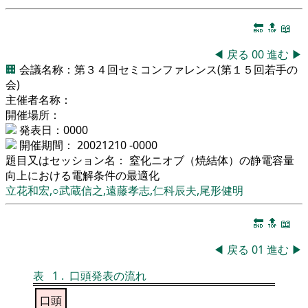
🔚
🔝
📖
◀
戻る
00
進む
▶
🏢
会議名称：第３４回セミコンファレンス(第１５回若手の
会)
主催者名称：
開催場所：
発表日：0000
開催期間： 20021210 -0000
題目又はセッション名： 窒化ニオブ（焼結体）の静電容量
向上における電解条件の最適化
立花和宏,○武蔵信之,遠藤孝志,仁科辰夫,尾形健明
🔚
🔝
📖
◀
戻る
01
進む
▶
表
1
.
口頭発表の流れ
口頭