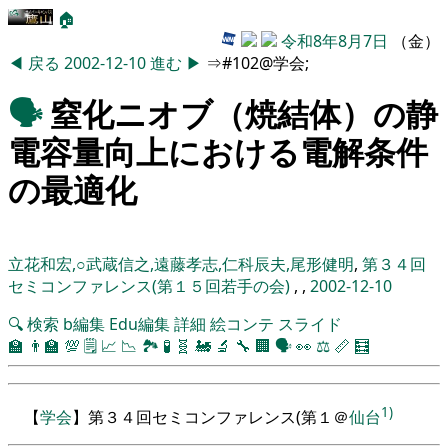
🏠
令和8年8月7日
（金）
◀
戻る
2002-12-10
進む
▶
⇒#102@学会;
🗣️
窒化ニオブ（焼結体）の静
電容量向上における電解条件
の最適化
立花和宏,○武蔵信之,遠藤孝志,仁科辰夫,尾形健明
,
第３４回
セミコンファレンス(第１５回若手の会)
, ,
2002-12-10
🔍
検索
b編集
Edu編集
詳細
絵コンテ
スライド
🏫
👨‍🏫
💯
🗒️
📈
📉
🏞
🧪
🧬
🚂
🔬
🔧
🏢
🗣️
👀
⚖️
📏
🧮
1)
【
学会
】
第
３４
回
セミコンファレンス
(第
１
＠
仙台