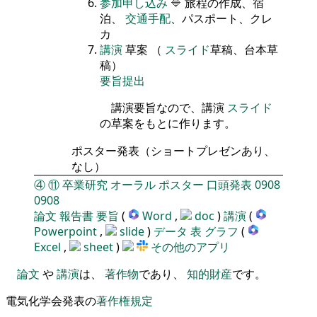
参加申し込み
🔷
旅程の作成、宿
泊、
交通手配
、パスポート、クレ
カ
講演
草案 （
スライド
草稿、台本草
稿）
要旨提出
講演要旨なので、講演
スライド
の草案をもとに作ります。
ポスター発表（ショートプレゼンあり、
なし）
④
⑪
卒業研究
オーラル
ポスター
口頭発表
0908
0908
論文
報告書
要旨
(
Word
,
doc
)
講演
(
Powerpoint
,
slide
)
データ
表
グラフ
(
Excel
,
sheet
)
その他のアプリ
論文
や
講演
は、
著作物
であり、
知的財産
です。
電気化学会発表の
著作権規定