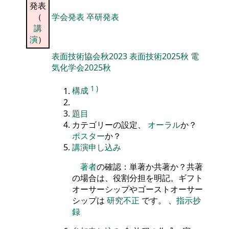
発表
（
学会発表
卒研発表
講
演
）
表面技術協会秋2023
表面技術2025秋
電
気化学会2025秋
1
)
構成
題目
カテゴリーの設定、
オーラル
か？
ポスター
か？
講演申し込み
著者
の確認：単著か共著か？共著
の場合は、役割分担を明記。ギフト
オーサーシップやゴーストオーサー
シップは
研究不正
です。 、
指示抄
録