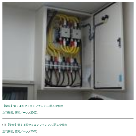
【学会】第３４回セミコンファレンス(第１＠仙台
立花和宏
,
研究ノート
, (
2002
).
(
1
)
【学会】第３４回セミコンファレンス(第１＠仙台
立花和宏
,
研究ノート
, (
2002
).