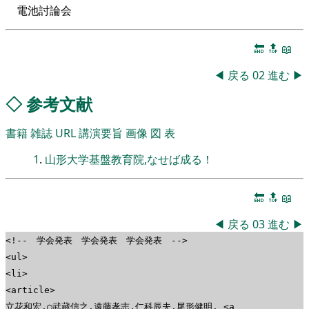
電池討論会
🔚
🔝
📖
◀
戻る
02
進む
▶
◇
参考文献
書籍
雑誌
URL
講演要旨
画像
図
表
1
.
山形大学基盤教育院,なせば成る！
🔚
🔝
📖
◀
戻る
03
進む
▶
<!-- 学会発表 学会発表 学会発表 -->
<ul>
<li>
<article>
立花和宏,○武蔵信之,遠藤孝志,仁科辰夫,尾形健明. <a