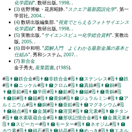
化学図録
. 数研出版,
1998
. .
(
3
) 佐野博敏・花房昭静.
スクエア最新図説化学
. 第一
学習社,
2004
. .
(
4
) 数研出版編集部.
視覚でとらえるフォトサイエンス
化学図録
. 数研出版,
1998
. .
(
5
) 実教出版.
サイエンスビュー化学総合資料
. 実教出
版,
2005
. .
(
6
) 田中和明.
図解入門 よくわかる最新金属の基本と
仕組み
. 秀和システム,
2007
. .
(
7
)
新合金
金子秀夫,
産業図書
, (
1985
).
#
🗒️
👨‍🏫
鉄合金
#
🗒️
👨‍🏫
非鉄合金
#
🗒️
👨‍🏫
ステンレス
#
🗒️
👨‍🏫
鉄
#
🗒️
👨‍🏫
ニッケル
#
🗒️
👨‍🏫
クロム
#
🗒️
👨‍🏫
真鍮
#
🗒️
👨‍🏫
銅
#
🗒️
👨‍🏫
亜鉛
#
🗒️
👨‍🏫
半田
#
🗒️
👨‍🏫
鉛
#
🗒️
👨‍🏫
錫
#
🗒️
👨‍🏫
青銅
#
🗒️
👨‍🏫
銅
#
🗒️
👨‍🏫
錫
#
🗒️
👨‍🏫
黄銅
#
🗒️
👨‍🏫
ジュラルミン
#
🗒️
👨‍🏫
ア
ルミニウム
#
🗒️
👨‍🏫
銅
#
🗒️
👨‍🏫
亜鉛
#
🗒️
👨‍🏫
マグネシウム
#
🗒️
👨‍🏫
融点
#
🗒️
👨‍🏫
金属
#
🗒️
👨‍🏫
溶質
#
🗒️
👨‍🏫
元素
#
🗒️
👨‍🏫
チタン
#
🗒️
👨‍🏫
水素吸蔵合金
#
🗒️
👨‍🏫
形状記憶合金
#
🗒️
👨‍🏫
金属元素
#
🗒️
👨‍🏫
スピーカー
#
🗒️
👨‍🏫
モーター
#
🗒️
👨‍🏫
ネオジム
#
🗒️
👨‍🏫
ホウ素
#
🗒️
👨‍🏫
磁石
#
🗒️
👨‍🏫
結晶
#
🗒️
👨‍🏫
めっき
#
🗒️
👨‍🏫
エネル