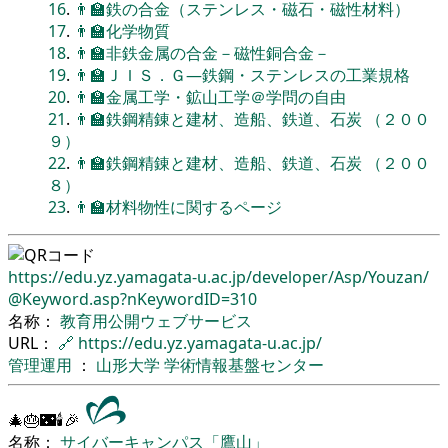
16
.
👨‍🏫鉄の合金（ステンレス・磁石・磁性材料）
17
.
👨‍🏫化学物質
18
.
👨‍🏫非鉄金属の合金－磁性銅合金－
19
.
👨‍🏫ＪＩＳ．Ｇ―鉄鋼・ステンレスの工業規格
20
.
👨‍🏫金属工学・鉱山工学＠学問の自由
21
.
👨‍🏫鉄鋼精錬と建材、造船、鉄道、石炭 （２００
９）
22
.
👨‍🏫鉄鋼精錬と建材、造船、鉄道、石炭 （２００
８）
23
.
👨‍🏫材料物性に関するページ
https://edu.yz.yamagata-u.ac.jp/
developer/
Asp/
Youzan/
@Keyword.asp?nKeywordID=310
名称：
教育用公開ウェブサービス
URL：
🔗
https://edu.yz.yamagata-u.ac.jp/
管理運用
：
山形大学
学術情報基盤センター
🎄🎂🌃🕯🎉
名称：
サイバーキャンパス「鷹山」