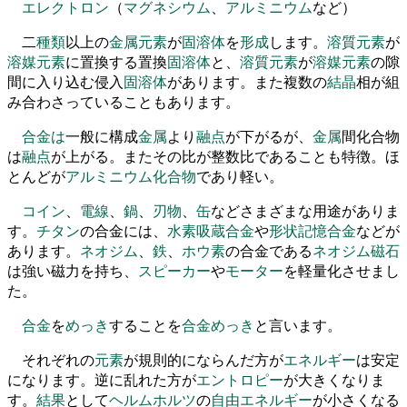
エレクトロン
（
マグネシウム
、
アルミニウム
など
）
二
種類
以上の
金属元素
が
固溶体
を
形成
します
。
溶質
元素
が
溶媒
元素
に置換する置換
固溶体
と
、
溶質
元素
が
溶媒
元素
の隙
間に入り込む侵入
固溶体
があります
。
また複数の
結晶
相が組
み合わさっていることもあります
。
合金
は
一
般に構成
金属
より
融点
が
下がるが
、
金属
間化合物
は
融点
が
上がる
。
またその比が整数比であることも特徴
。
ほ
とんどが
アルミニウム
化合物
であり軽い
。
コイン
、
電線
、
鍋
、
刃物
、
缶
などさまざまな用途がありま
す
。
チタン
の合金には
、
水素吸蔵合金
や
形状記憶合金
などが
あります
。
ネオジム
、
鉄
、
ホウ素
の合金である
ネオジム
磁石
は強い磁力
を
持ち
、
スピーカー
や
モーター
を
軽量化させまし
た
。
合金
を
めっき
すること
を
合金
めっき
と言います
。
それぞれの
元素
が規則的にならんだ方が
エネルギー
は安定
になります
。
逆に乱れた方が
エントロピー
が大きくなりま
す
。
結果
として
ヘルムホルツ
の
自由
エネルギー
が小さくなる