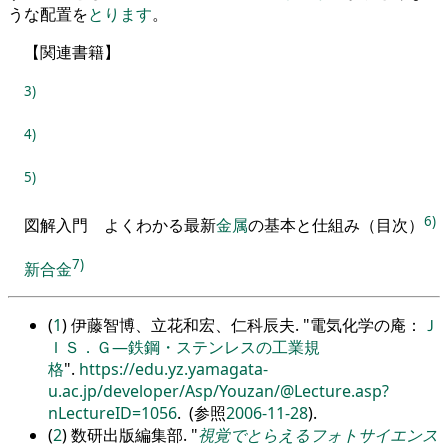
うな配置
を
とり
ます
。
【
関連書籍
】
3)
4)
5)
6)
図解入門
よくわかる最新
金属
の基本と仕組み
（
目次
）
7)
新合金
(
1
) 伊藤智博、立花和宏、仁科辰夫.
電気化学の庵：
Ｊ
ＩＳ．Ｇ―鉄鋼・ステンレスの工業規
格
.
https://edu.yz.yamagata-
u.ac.jp/developer/Asp/Youzan/@Lecture.asp?
nLectureID=1056
. (参照
2006-11-28
).
(
2
) 数研出版編集部.
視覚でとらえるフォトサイエンス