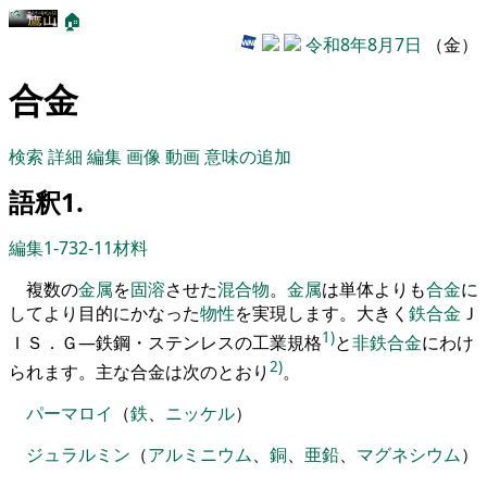
🏠
令和8年8月7日
（金）
合金
検索
詳細
編集
画像
動画
意味の追加
語釈1.
編集1-732-11
材料
複数の
金属
を
固溶
させた
混合物
。
金属
は単体よりも
合金
に
してより目的にかなった
物性
を
実現します
。
大きく
鉄合金
Ｊ
1)
ＩＳ．Ｇ―鉄鋼・ステンレスの工業規格
と
非鉄合金
にわけ
2)
られます
。
主な合金は次のとおり
。
パーマロイ
（
鉄
、
ニッケル
）
ジュラルミン
（
アルミニウム
、
銅
、
亜鉛
、
マグネシウム
）