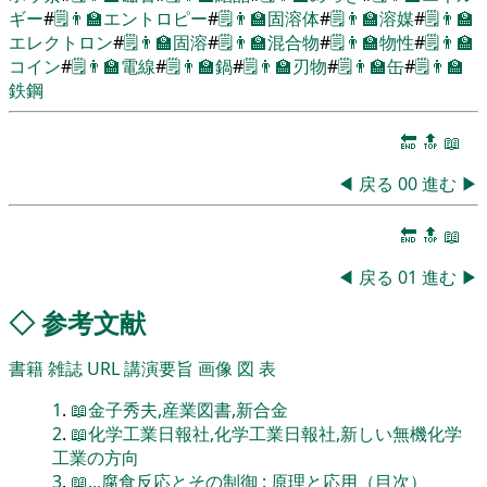
ギー
#
🗒️
👨‍🏫
エントロピー
#
🗒️
👨‍🏫
固溶体
#
🗒️
👨‍🏫
溶媒
#
🗒️
👨‍🏫
エレクトロン
#
🗒️
👨‍🏫
固溶
#
🗒️
👨‍🏫
混合物
#
🗒️
👨‍🏫
物性
#
🗒️
👨‍🏫
コイン
#
🗒️
👨‍🏫
電線
#
🗒️
👨‍🏫
鍋
#
🗒️
👨‍🏫
刃物
#
🗒️
👨‍🏫
缶
#
🗒️
👨‍🏫
鉄鋼
🔚
🔝
📖
◀
戻る
00
進む
▶
🔚
🔝
📖
◀
戻る
01
進む
▶
◇
参考文献
書籍
雑誌
URL
講演要旨
画像
図
表
1
.
📖金子秀夫,産業図書,新合金
2
.
📖化学工業日報社,化学工業日報社,新しい無機化学
工業の方向
3
.
📖,,,腐食反応とその制御 : 原理と応用（目次）