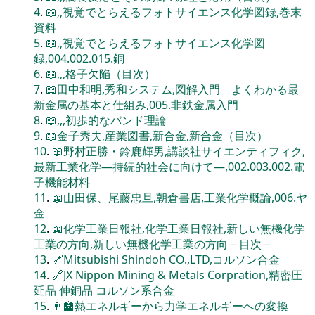
4
.
📖,,視覚でとらえるフォトサイエンス化学図録,巻末
資料
5
.
📖,,視覚でとらえるフォトサイエンス化学図
録,004.002.015.銅
6
.
📖,,,格子欠陥（目次）
7
.
📖田中和明,秀和システム,図解入門 よくわかる最
新金属の基本と仕組み,005.非鉄金属入門
8
.
📖,,,初歩的なバンド理論
9
.
📖金子秀夫,産業図書,新合金,新合金（目次）
10
.
📖野村正勝・鈴鹿輝男,講談社サイエンティフィク,
最新工業化学―持続的社会に向けて―,002.003.002.電
子機能材料
11
.
📖山田保、尾藤忠旦,朝倉書店,工業化学概論,006.ヤ
金
12
.
📖化学工業日報社,化学工業日報社,新しい無機化学
工業の方向,新しい無機化学工業の方向－目次－
13
.
🔗Mitsubishi Shindoh CO.,LTD,コルソン合金
14
.
🔗JX Nippon Mining & Metals Corpration,精密圧
延品 伸銅品 コルソン系合金
15
.
👨‍🏫熱エネルギーから力学エネルギーへの変換