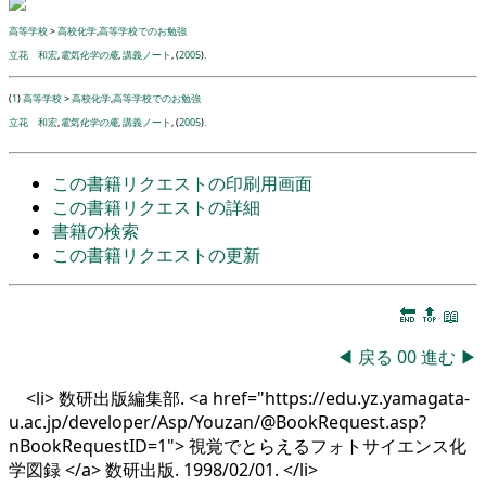
高等学校
>
高校化学
,
高等学校でのお勉強
立花 和宏
,
電気化学の庵
,
講義ノート
, (
2005
).
(
1
)
高等学校
>
高校化学
,
高等学校でのお勉強
立花 和宏
,
電気化学の庵
,
講義ノート
, (
2005
).
この書籍リクエストの印刷用画面
この書籍リクエストの詳細
書籍の検索
この書籍リクエストの更新
🔚
🔝
📖
◀
戻る
00
進む
▶
<li> 数研出版編集部. <a href="https://edu.yz.yamagata-
u.ac.jp/developer/Asp/Youzan/@BookRequest.asp?
nBookRequestID=1"> 視覚でとらえるフォトサイエンス化
学図録 </a> 数研出版. 1998/02/01. </li>