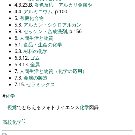
4.3.23.B.
炎色反応：アルカリ金属や
4.4.
アルミニウム
, p.100
5.
有機化合物
5.3.
アルカン・シクロアルカン
5.9.
セッケン・合成洗剤
, p.156
6.
人間生活と物質
6.1.
食品・生命の化学
6.3.
材料の化学
6.3.12.
ゴム
6.3.13.
金属
7.
人間生活と物質（化学の応用）
7.3.
金属の製造
7.15.
セラミックス
#
化学
視覚
でとらえる
フォトサイエンス
化学
図録
1)
高校
化学