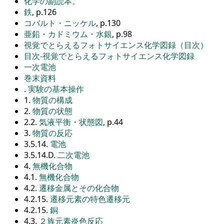
化学の副読本。
鉄
, p.126
コバルト・ニッケル
, p.130
亜鉛・カドミウム・水銀
, p.98
視覚でとらえるフォトサイエンス化学図録（目次）
目次-視覚でとらえるフォトサイエンス化学図録
一次電池
巻末資料
.
実験の基本操作
1.
物質の構成
2.
物質の状態
2.2.
気液平衡・状態図
, p.44
3.
物質の反応
3.5.14.
電池
3.5.14.D.
二次電池
4.
無機化合物
4.1.
無機化合物
4.2.
遷移金属とその化合物
4.2.15.
遷移元素の特色遷移元
4.2.15.
銅
4.3.
２族元素炎色反応