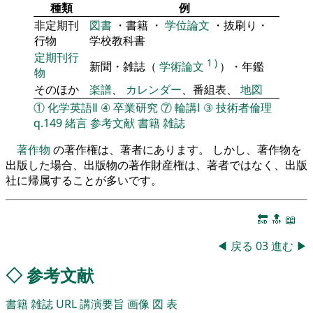
種類
例
非定期刊
図書
・書籍 ・
学位論文
・抜刷り・
行物
学校教科書
定期刊行
1
)
新聞・雑誌（
学術論文
）・年鑑
物
そのほか
楽譜
、
カレンダー
、番組表、
地図
①
化学英語Ⅱ
④
卒業研究
⑦
輪講Ⅰ
③
技術者倫理
q.149
緒言
参考文献
書籍
雑誌
著作物
の著作権は、著者にあります。 しかし、著作物を
出版した場合、出版物の著作財産権は、著者ではなく、出版
社に帰属することが多いです。
🔚
🔝
📖
◀
戻る
03
進む
▶
◇
参考文献
書籍
雑誌
URL
講演要旨
画像
図
表