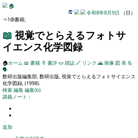
🏠
令和8年8月9日
（日）
⇒1@書籍;
📖
視覚でとらえるフォトサ
イエンス化学図録
🏠
ホーム
📖
書籍
🔖
書評
📜
雑誌
🔗
リンク
🌄
画像
図
表
📃
🗣️
数研出版編集部, 数研出版, 視覚でとらえるフォトサイエンス
化学図録, (1998).
検索
編集
編集(b)
講義ノート
：
追加