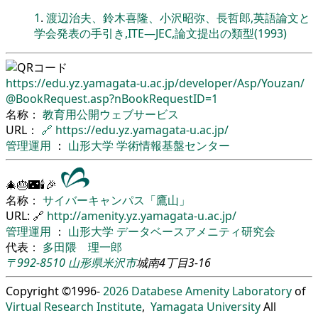
1
.
渡辺治夫、鈴木喜隆、小沢昭弥、長哲郎,英語論文と
学会発表の手引き,ITE―JEC,論文提出の類型(1993)
https://edu.yz.yamagata-u.ac.jp/
developer/
Asp/
Youzan/
@BookRequest.asp?nBookRequestID=1
名称：
教育用公開ウェブサービス
URL：
🔗
https://edu.yz.yamagata-u.ac.jp/
管理運用
：
山形大学
学術情報基盤センター
🎄🎂🌃🕯🎉
名称：
サイバーキャンパス「鷹山」
URL: 🔗
http://amenity.yz.yamagata-u.ac.jp/
管理運用
：
山形大学
データベースアメニティ研究会
代表：
多田隈 理一郎
〒992-8510
山形県
米沢市
城南4丁目3-16
Copyright ©1996-
2026
Databese Amenity Laboratory
of
Virtual Research Institute
,
Yamagata University
All