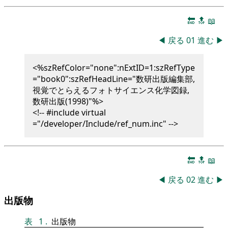
🔚
🔝
📖
◀
戻る
01
進む
▶
<%szRefColor="none":nExtID=1:szRefType
="book0":szRefHeadLine="数研出版編集部,
視覚でとらえるフォトサイエンス化学図録,
数研出版(1998)"%>
<!-- #include virtual
="/developer/Include/ref_num.inc" -->
🔚
🔝
📖
◀
戻る
02
進む
▶
出版物
表
1
.
出版物