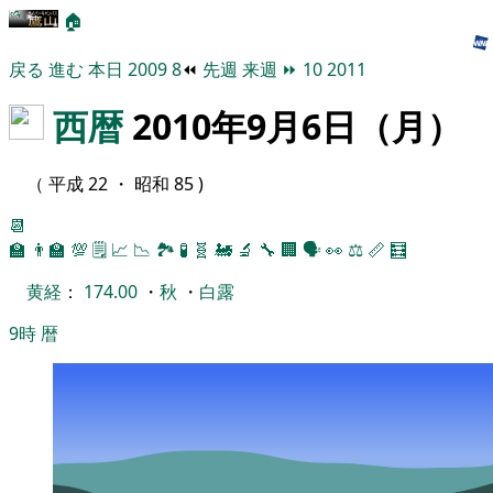
🏠
戻る
進む
本日
2009
8
⏪
先週
来週
⏩
10
2011
西暦
2010年9月6日（月）
（ 平成 22 ・ 昭和 85 )
📆
🏫
👨‍🏫
💯
🗒️
📈
📉
🏞
🧪
🧬
🚂
🔬
🔧
🏢
🗣️
👀
⚖️
📏
🧮
黄経
：
174.00
・
秋
・
白露
9時
暦