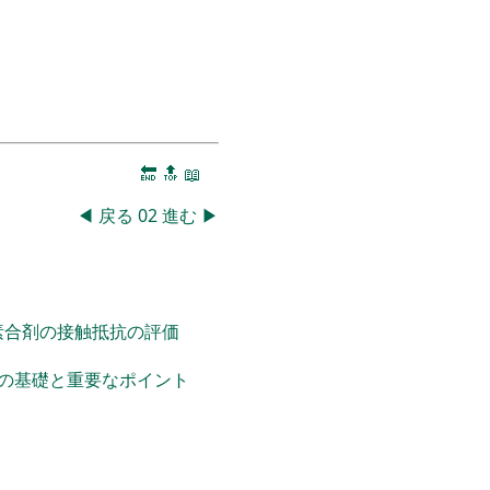
🔚
🔝
📖
◀
戻る
02
進む
▶
素合剤の接触抵抗の評価
の基礎と重要なポイント