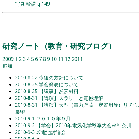
写真
輪講
q.149
研究ノート（教育・研究ブログ）
2009
1
2
3
4
5
6
7
8
9
10
11
12
2011
追加
2010-8-22
今後の方針について
2010-8-25
学会発表について
2010-8-25
【議事】炭素材料
2010-8-31
【講演】スラリーと電極理解
2010-8-31
【講演】大型（電力貯蔵・定置用等）リチウ
展望
2010-9-1
２０１０年９月
2010-9-2
【学会】2010年電気化学秋季大会＠神奈川
2010-9-3
〆電池討論会
2010-9-6
◇