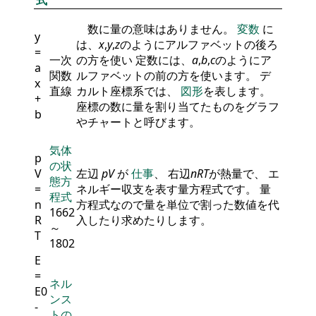
数に量の意味はありません。
変数
に
y
は、
x
,
y
,
z
のようにアルファベットの後ろ
=
一次
の方を使い 定数には、
a
,
b
,
c
のようにア
a
関数
ルファベットの前の方を使います。 デ
x
直線
カルト座標系では、
図形
を表します。
+
座標の数に量を割り当てたものをグラフ
b
やチャートと呼びます。
気体
p
の状
V
左辺
p
V
が
仕事
、 右辺
n
R
T
が熱量で、 エ
態方
=
ネルギー収支を表す量方程式です。 量
程式
n
方程式なので量を単位で割った数値を代
1662
R
入したり求めたりします。
～
T
1802
E
=
ネル
E
0
ンス
-
トの