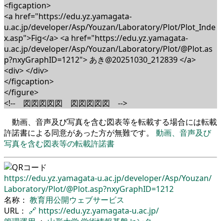
<figcaption>
<a href="https://edu.yz.yamagata-
u.ac.jp/developer/Asp/Youzan/Laboratory/Plot/Plot_Inde
x.asp">Fig</a> <a href="https://edu.yz.yamagata-
u.ac.jp/developer/Asp/Youzan/Laboratory/Plot/@Plot.as
p?nxyGraphID=1212"> あき@20251030_212839 </a>
<div> </div>
</figcaption>
</figure>
<!-- 図図図図図 図図図図図 -->
動画、音声及び写真を含む図表等を転載する場合には転載
許諾書による同意があった方が無難です。
動画、音声及び
写真を含む図表等の転載許諾書
https://edu.yz.yamagata-u.ac.jp/
developer/
Asp/
Youzan/
Laboratory/
Plot/
@Plot.asp?nxyGraphID=1212
名称：
教育用公開ウェブサービス
URL：
🔗
https://edu.yz.yamagata-u.ac.jp/