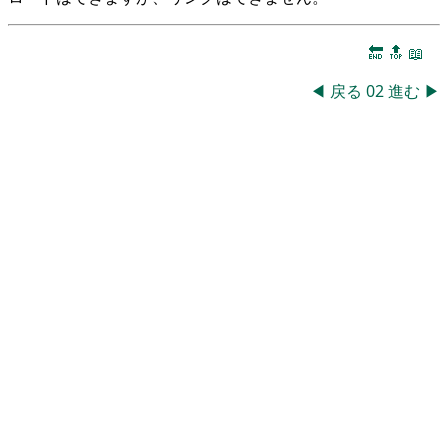
🔚
🔝
📖
◀
戻る
02
進む
▶