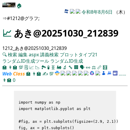
🏠
令和8年8月6日
（木）
⇒#1212@グラフ;
📈
あき@20251030_212839
1212_あき@20251030_212839
🔍
検索
編集
aspx
講義検索
プロットタイプ21
ランダムID生成ツール
ランダムID生成
🏫
👨‍🏫
💯
🗒️
📈
📉
🏞
🧪
🧬
🚂
🔬
🔧
🏢
🗣️
👀
⚖️
📏
🧮
Web
Class
🏫
👨‍🏫
✍
💯
……
👨‍🏫
0
import numpy as np

import matplotlib.pyplot as plt

#fig, ax = plt.subplots(figsize=(2.9, 2.1)) 

fig, ax = plt.subplots()
