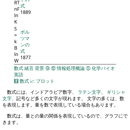
R
T
式
n
F
1889
ln
K
S
ボル
=
ツマ
k
ンの
B
式
ln
1877
W
数式
緒言
背景
⑨
⑫
情報処理概論
⑤
化学バイオ
英語
🧮
数式
📈
プロット
数式には、インドアラビア数字、
ラテン文字
、
ギリシャ
文字
、記号など多くの文字が現れます。 文字の多くは、数
を表現します。量を数で表現している場合もあります。
数式は、量との量の関係を表現しているので、グラフにで
きます。