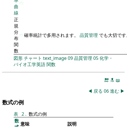
率
曲
線
正
規
分
確率統計で多用されます。
品質管理
でも大切です
布
関
数
図形
チャート
text_image
09
品質管理
05
化学・
バイオ工学英語
関数
🔚
🔝
📖
◀
戻る
06
進む
▶
数式の例
表
2
.
数式の例
数
意味
説明
式