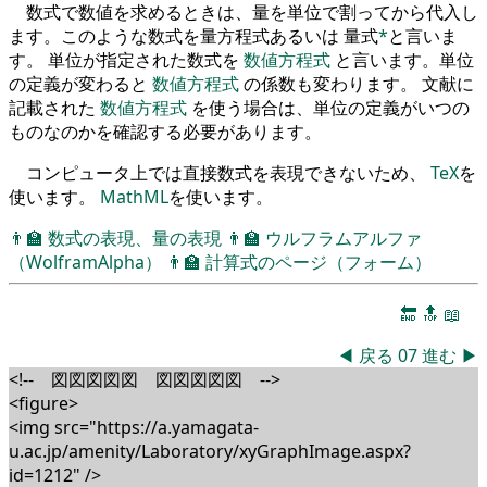
数式で数値を求めるときは、量を単位で割ってから代入し
ます。このような数式を量方程式あるいは 量式
*
と言いま
す。 単位が指定された数式を
数値方程式
と言います。単位
の定義が変わると
数値方程式
の係数も変わります。 文献に
記載された
数値方程式
を使う場合は、単位の定義がいつの
ものなのかを確認する必要があります。
コンピュータ上では直接数式を表現できないため、
TeX
を
使います。
MathML
を使います。
👨‍🏫
数式の表現、量の表現
👨‍🏫
ウルフラムアルファ
（WolframAlpha）
👨‍🏫
計算式のページ（フォーム）
🔚
🔝
📖
◀
戻る
07
進む
▶
<!-- 図図図図図 図図図図図 -->
<figure>
<img src="https://a.yamagata-
u.ac.jp/amenity/Laboratory/xyGraphImage.aspx?
id=1212" />