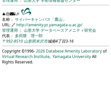
管理運用
：
山形大学
学術情報基盤センター
🎄🎂🌃🕯🎉
名称：
サイバーキャンパス「鷹山」
URL: 🔗
http://amenity.yz.yamagata-u.ac.jp/
管理運用
：
山形大学
データベースアメニティ研究会
代表：
多田隈 理一郎
〒992-8510
山形県
米沢市
城南4丁目3-16
Copyright ©1996-
2026
Databese Amenity Laboratory
of
Virtual Research Institute
,
Yamagata University
All
Rights Reserved.