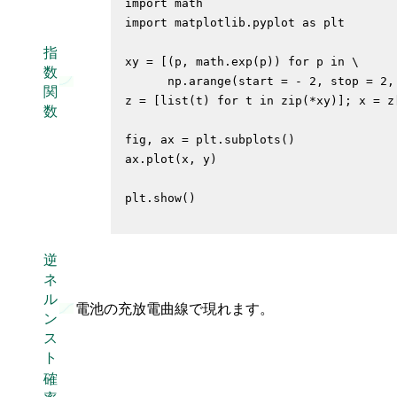
import math

import matplotlib.pyplot as plt

指
xy = [(p, math.exp(p)) for p in \

数
      np.arange(start = - 2, stop = 2, 
関
z = [list(t) for t in zip(*xy)]; x = z[
数
fig, ax = plt.subplots()

ax.plot(x, y)

逆
ネ
ル
電池の充放電曲線で現れます。
ン
ス
ト
確