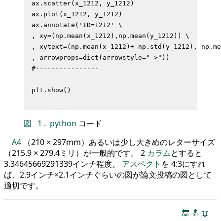
ax.scatter(x_1212, y_1212)

ax.plot(x_1212, y_1212)

ax.annotate('ID=1212' \

, xy=(np.mean(x_1212),np.mean(y_1212)) \

, xytext=(np.mean(x_1212)+ np.std(y_1212), np.me
, arrowprops=dict(arrowstyle="->"))

#----------------

図
1
.
python
コード
A4
（210 × 297mm）あるいは少し大きめのレターサイズ
（215.9 × 279.4ミリ）が一般的です。 2
カラム
とすると
3.34645669291339インチ程度。
アスペクト
を 4:3にすれ
ば、2.9インチ×2.1インチぐらいの図が論文投稿の図として
適切です。
🔚
🔝
📖