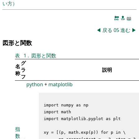
い方）
🔚
🔝
📖
◀
戻る
05
進む
▶
図形と関数
表
1
.
図形と関数
グ
名
ラ
説明
称
フ
python
+
matplotlib
import numpy as np

import math

import matplotlib.pyplot as plt

指
xy = [(p, math.exp(p)) for p in \

数