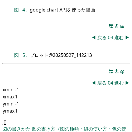
図
4
.
google chart APIを使った描画
🔚
🔝
📖
◀
戻る
03
進む
▶
図
5
.
プロット@20250527_142213
🔚
🔝
📖
◀
戻る
04
進む
▶
xmin
-1
xmax
1
ymin
-1
ymax
1
,[]
図の書きかた
図の書き方（図の種類・線の使い方・色の使