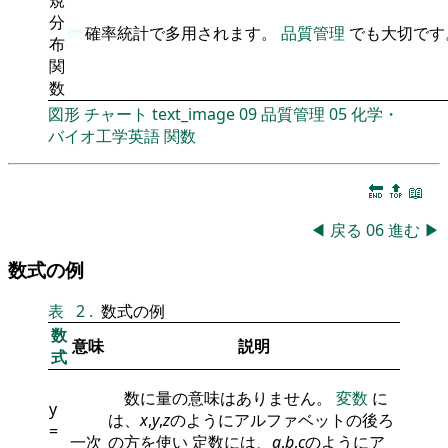
分
確率統計で多用されます。
品質管理
でも大切です
布
関
数
図形
チャート
text_image
09
品質管理
05
化学・
バイオ工学英語
関数
🔚
🔝
📖
◀
戻る
06
進む
▶
数式の例
表
2
.
数式の例
数
意味
説明
式
数に量の意味はありません。
変数
に
y
は、
x
,
y
,
z
のようにアルファベットの後ろ
=
一次
の方を使い 定数には、
a
,
b
,
c
のようにア