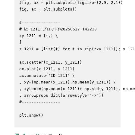
#fig, ax = plt.subplots(figsize=(2.9, 2.1)) 

fig, ax = plt.subplots()

#----------------

#_📈_1211_プロット@20250527_142213

xy_1211 = [(,) \

]

z_1211 = [list(t) for t in zip(*xy_1211)]; x_121
ax.scatter(x_1211, y_1211)

ax.plot(x_1211, y_1211)

ax.annotate('ID=1211' \

, xy=(np.mean(x_1211),np.mean(y_1211)) \

, xytext=(np.mean(x_1211)+ np.std(y_1211), np.me
, arrowprops=dict(arrowstyle="->"))

#----------------
