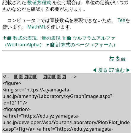
記載された
数値方程式
を使う場合は、単位の定義がいつの
ものなのかを確認する必要があります。
コンピュータ上では直接数式を表現できないため、
TeX
を
使います。
MathML
を使います。
👨‍🏫
数式の表現、量の表現
👨‍🏫
ウルフラムアルファ
（WolframAlpha）
👨‍🏫
計算式のページ（フォーム）
🔚
🔝
📖
◀
戻る
07
進む
▶
<!-- 図図図図図 図図図図図 -->
<figure>
<img src="https://a.yamagata-
u.ac.jp/amenity/Laboratory/xyGraphImage.aspx?
id=1211" />
<figcaption>
<a href="https://edu.yz.yamagata-
u.ac.jp/developer/Asp/Youzan/Laboratory/Plot/Plot_Inde
x.asp">Fig</a> <a href="https://edu.yz.yamagata-