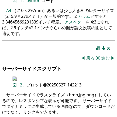
図
1
.
python
コード
A4
（210 × 297mm）あるいは少し大きめのレターサイズ
（215.9 × 279.4ミリ）が一般的です。 2
カラム
とすると
3.34645669291339インチ程度。
アスペクト
を 4:3にすれ
ば、2.9インチ×2.1インチぐらいの図が論文投稿の図として
適切です。
🔚
🔝
📖
◀
戻る
00
進む
▶
サーバーサイドスクリプト
図
2
.
プロット@20250527_142213
サーバーサイドでラスタライズ（bmp,jpg,png）してい
るので、レスポンシブな表示が可能です。 サーバーサイド
でダイナミックに生成している画像なので、ダウンロードだ
けでなく、リンクもできます。