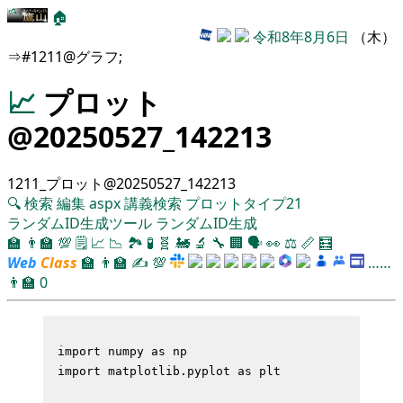
🏠
令和8年8月6日
（木）
⇒#1211@グラフ;
📈
プロット
@20250527_142213
1211_プロット@20250527_142213
🔍
検索
編集
aspx
講義検索
プロットタイプ21
ランダムID生成ツール
ランダムID生成
🏫
👨‍🏫
💯
🗒️
📈
📉
🏞
🧪
🧬
🚂
🔬
🔧
🏢
🗣️
👀
⚖️
📏
🧮
Web
Class
🏫
👨‍🏫
✍
💯
……
👨‍🏫
0
import numpy as np

import matplotlib.pyplot as plt
