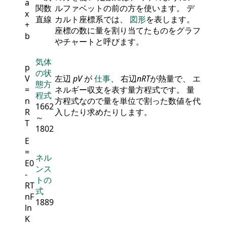
a
関数
ルファベットの前の方を使います。 デ
x
直線
カルト座標系では、
図形
を表します。
+
座標の数に量を割り当てたものをグラフ
b
やチャートと呼びます。
気体
p
の状
V
左辺
p
V
が
仕事
、 右辺
n
R
T
が熱量で、 エ
態方
=
ネルギー収支を表す量方程式です。 量
程式
n
方程式なので量を単位で割った数値を代
1662
R
入したり求めたりします。
～
T
1802
E
=
ネル
E
0
ンス
-
トの
R
T
式
n
F
1889
ln
K