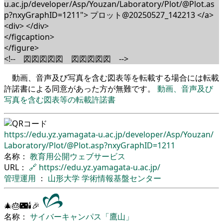
u.ac.jp/developer/Asp/Youzan/Laboratory/Plot/@Plot.as
p?nxyGraphID=1211"> プロット@20250527_142213 </a>
<div> </div>
</figcaption>
</figure>
<!-- 図図図図図 図図図図図 -->
動画、音声及び写真を含む図表等を転載する場合には転載
許諾書による同意があった方が無難です。
動画、音声及び
写真を含む図表等の転載許諾書
https://edu.yz.yamagata-u.ac.jp/
developer/
Asp/
Youzan/
Laboratory/
Plot/
@Plot.asp?nxyGraphID=1211
名称：
教育用公開ウェブサービス
URL：
🔗
https://edu.yz.yamagata-u.ac.jp/
管理運用
：
山形大学
学術情報基盤センター
🎄🎂🌃🕯🎉
名称：
サイバーキャンパス「鷹山」