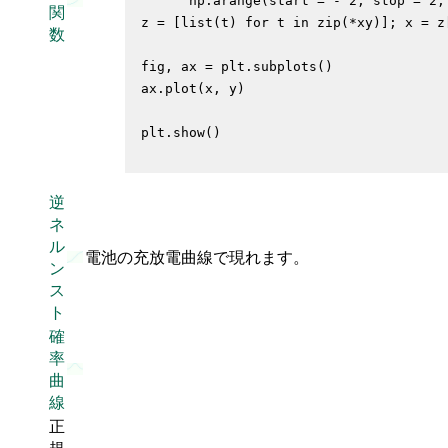
      np.arange(start = - 2, stop = 2, 
関
z = [list(t) for t in zip(*xy)]; x = z[
数
fig, ax = plt.subplots()

ax.plot(x, y)

逆
ネ
ル
電池の充放電曲線で現れます。
ン
ス
ト
確
率
曲
線
正
規