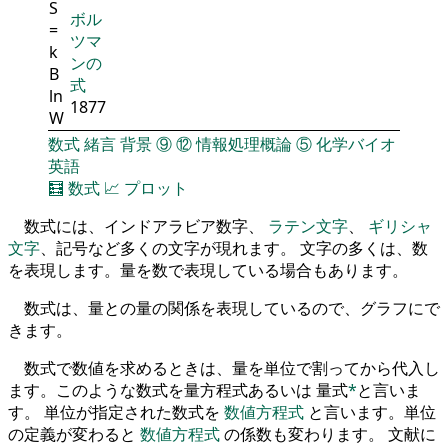
S
ボル
=
ツマ
k
ンの
B
式
ln
1877
W
数式
緒言
背景
⑨
⑫
情報処理概論
⑤
化学バイオ
英語
🧮
数式
📈
プロット
数式には、インドアラビア数字、
ラテン文字
、
ギリシャ
文字
、記号など多くの文字が現れます。 文字の多くは、数
を表現します。量を数で表現している場合もあります。
数式は、量との量の関係を表現しているので、グラフにで
きます。
数式で数値を求めるときは、量を単位で割ってから代入し
ます。このような数式を量方程式あるいは 量式
*
と言いま
す。 単位が指定された数式を
数値方程式
と言います。単位
の定義が変わると
数値方程式
の係数も変わります。 文献に