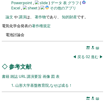
Powerpoint
,
slide
)
データ
表
グラフ
(
Excel
,
sheet
)
その他のアプリ
論文
や
講演
は、
著作物
であり、
知的財産
です。
電気化学会発表の
著作権規定
電池討論会
🔚
🔝
📖
◀
戻る
02
進む
▶
◇
参考文献
書籍
雑誌
URL
講演要旨
画像
図
表
1
.
山形大学基盤教育院,なせば成る！
🔚
🔝
📖