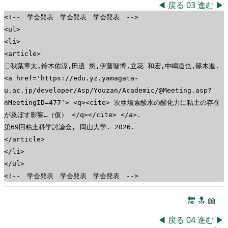
◀
戻る
03
進む
▶
<!-- 学会発表 学会発表 学会発表 -->
<ul>
<li>
<article>
〇秋葉章太,鈴木佑涼,田邉 悠,伊藤智博,立花 和宏,中嶋道也,篠木進.
<a href='https://edu.yz.yamagata-
u.ac.jp/developer/Asp/Youzan/Academic/@Meeting.asp?
nMeetingID=477'> <q><cite> 次亜塩素酸水の酸化力に粘土の存在
が及ぼす影響…（仮） </q></cite> </a>.
第69回粘土科学討論会, 岡山大学. 2026.
</article>
</li>
</ul>
<!-- 学会発表 学会発表 学会発表 -->
🔚
🔝
📖
◀
戻る
04
進む
▶