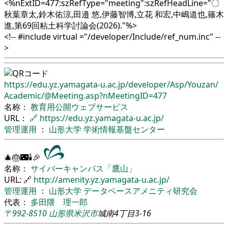
<%nExtID=477:szRefType="meeting":szRefHeadLine="〇
秋葉章太,鈴木佑涼,田邉 悠,伊藤智博,立花 和宏,中嶋道也,篠木
進,第69回粘土科学討論会(2026)."%>
<!-- #include virtual ="/developer/Include/ref_num.inc" --
>
https://edu.yz.yamagata-u.ac.jp/
developer/
Asp/
Youzan/
Academic/
@Meeting.asp?nMeetingID=477
名称：
教育用公開ウェブサービス
URL：
🔗
https://edu.yz.yamagata-u.ac.jp/
管理運用
：
山形大学
学術情報基盤センター
🎄🎂🌃🕯🎉
名称：
サイバーキャンパス「鷹山」
URL: 🔗
http://amenity.yz.yamagata-u.ac.jp/
管理運用
：
山形大学
データベースアメニティ研究会
代表：
多田隈 理一郎
〒992-8510
山形県
米沢市
城南4丁目3-16