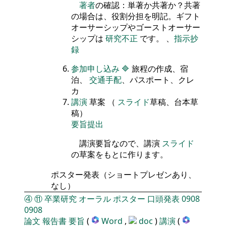
著者
の確認：単著か共著か？共著
の場合は、役割分担を明記。ギフト
オーサーシップやゴーストオーサー
シップは
研究不正
です。 、
指示抄
録
参加申し込み
🔷
旅程の作成、宿
泊、
交通手配
、パスポート、クレ
カ
講演
草案 （
スライド
草稿、台本草
稿）
要旨提出
講演要旨なので、講演
スライド
の草案をもとに作ります。
ポスター発表（ショートプレゼンあり、
なし）
④
⑪
卒業研究
オーラル
ポスター
口頭発表
0908
0908
論文
報告書
要旨
(
Word
,
doc
)
講演
(