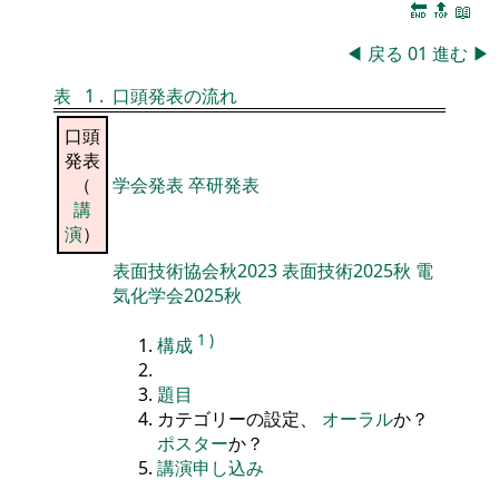
🔚
🔝
📖
◀
戻る
01
進む
▶
表
1
.
口頭発表の流れ
口頭
発表
（
学会発表
卒研発表
講
演
）
表面技術協会秋2023
表面技術2025秋
電
気化学会2025秋
1
)
構成
題目
カテゴリーの設定、
オーラル
か？
ポスター
か？
講演申し込み