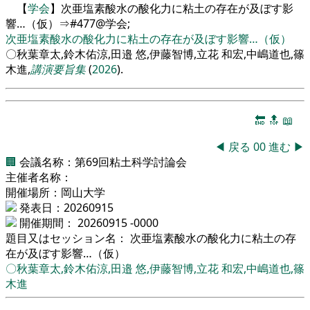
【
学会
】次亜塩素酸水の酸化力に粘土の存在が及ぼす影
響…（仮）⇒#477@学会;
次亜塩素酸水の酸化力に粘土の存在が及ぼす影響…（仮）
〇秋葉章太,鈴木佑涼,田邉 悠,伊藤智博,立花 和宏,中嶋道也,篠
木進,
講演要旨集
(
2026
).
🔚
🔝
📖
◀
戻る
00
進む
▶
🏢
会議名称：第69回粘土科学討論会
主催者名称：
開催場所：岡山大学
発表日：20260915
開催期間： 20260915 -0000
題目又はセッション名： 次亜塩素酸水の酸化力に粘土の存
在が及ぼす影響…（仮）
〇秋葉章太,鈴木佑涼,田邉 悠,伊藤智博,立花 和宏,中嶋道也,篠
木進