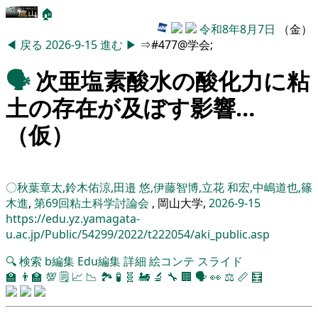
🏠
令和8年8月7日
（金）
◀
戻る
2026-9-15
進む
▶
⇒#477@学会;
🗣️
次亜塩素酸水の酸化力に粘
土の存在が及ぼす影響…
（仮）
〇秋葉章太,鈴木佑涼,田邉 悠,伊藤智博,立花 和宏,中嶋道也,篠
木進
,
第69回粘土科学討論会
, 岡山大学,
2026-9-15
https://edu.yz.yamagata-
u.ac.jp/Public/54299/2022/t222054/aki_public.asp
🔍
検索
b編集
Edu編集
詳細
絵コンテ
スライド
🏫
👨‍🏫
💯
🗒️
📈
📉
🏞
🧪
🧬
🚂
🔬
🔧
🏢
🗣️
👀
⚖️
📏
🧮