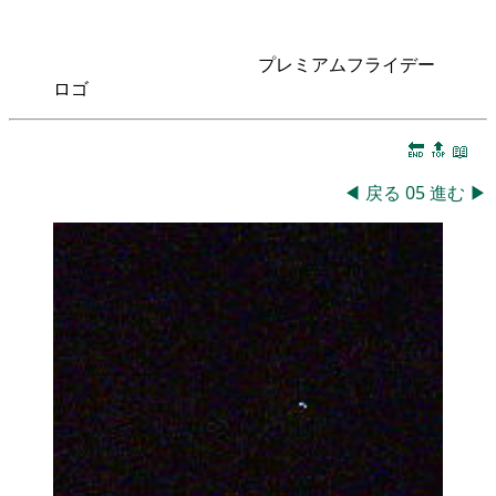
プレミアムフライデー
ロゴ
🔚
🔝
📖
◀
戻る
05
進む
▶