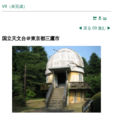
VR（未完成）
🔚
🔝
📖
◀
戻る
09
進む
▶
国立天文台＠東京都三鷹市