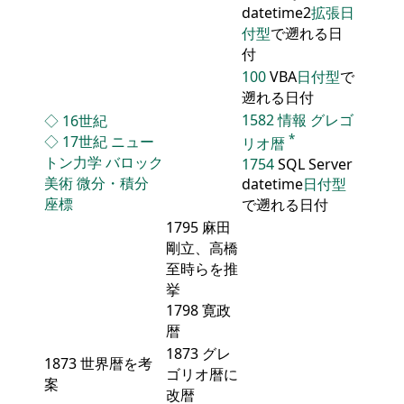
datetime2
拡張日
付型
で遡れる日
付
100
VBA
日付型
で
遡れる日付
1582
情報
グレゴ
◇
16世紀
*
◇
17世紀
ニュー
リオ暦
トン力学
バロック
1754
SQL Server
美術
微分・積分
datetime
日付型
座標
で遡れる日付
1795 麻田
剛立、高橋
至時らを推
挙
1798 寛政
暦
1873 グレ
1873 世界暦を考
ゴリオ暦に
案
改暦