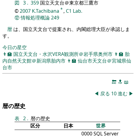
図
3
.
359
国立天文台＠東京都三鷹市
*
©
2007
K.Tachibana
,
C1 Lab.
⑫
情報処理概論
249
暦
は、国立天文台で提案され、内閣総理大臣が承認しま
す。
今日の星空
👨‍🏫
国立天文台・水沢VERA観測所＠岩手県奥州市
👨‍🏫
胎
内自然天文館＠新潟県胎内市
👨‍🏫
仙台市天文台＠宮城県仙
台市
🔚
🔝
📖
◀
戻る
10
進む
▶
暦の歴史
表
2
.
暦の歴史
区分
日本
世界
0000 SQL Server