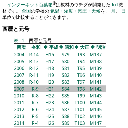
®
インターネット百葉箱
は教材のウチダが開発した
IoT
教
材です。
全国
の学校の
気温・湿度・気圧・天候
を、
月
、
日
単位で比較することができます。
西暦と元号
表
1
.
西暦と元号
西暦
令和
🔷
平成
🔷
昭和
🔷
大正
🔷
明治
2004
R-14
H16
S79
T93
M137
2005
R-13
H17
S80
T94
M138
2006
R-12
H18
S81
T95
M139
2007
R-11
H19
S82
T96
M140
2008
R-10
H20
S83
T97
M141
2009
R-9
H21
S84
T98
M142
2010
R-8
H22
S85
T99
M143
2011
R-7
H23
S86
T100
M144
2012
R-6
H24
S87
T101
M145
2013
R-5
H25
S88
T102
M146
2014
R-4
H26
S89
T103
M147