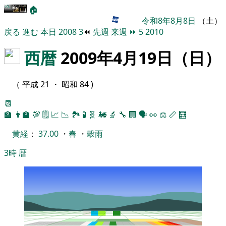
🏠
令和8年8月8日
（土）
戻る
進む
本日
2008
3
⏪
先週
来週
⏩
5
2010
西暦
2009年4月19日（日）
（ 平成 21 ・ 昭和 84 )
📆
🏫
👨‍🏫
💯
🗒️
📈
📉
🏞
🧪
🧬
🚂
🔬
🔧
🏢
🗣️
👀
⚖️
📏
🧮
黄経
：
37.00
・
春
・
穀雨
3時
暦