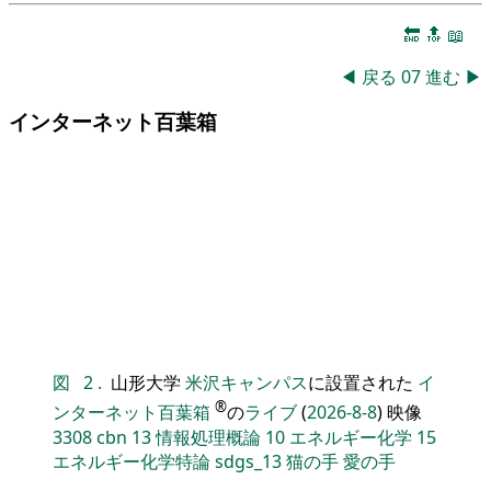
🔚
🔝
📖
◀
戻る
07
進む
▶
インターネット百葉箱
図
2
.
山形大学
米沢キャンパス
に設置された
イ
®
ンターネット百葉箱
の
ライブ
(
2026-8-8
) 映像
3308
cbn
13
情報処理概論
10
エネルギー化学
15
エネルギー化学特論
sdgs_13
猫の手
愛の手