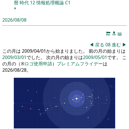
暦
時代
12
情報処理概論
C1
*
2026/08/08
🔚
🔝
📖
◀
戻る
08
進む
▶
この月は 2009/04/01から始まりました。 前の月の始まりは
2009/03/01
でした。 次の月の始まりは
2009/05/01
です。 こ
の月の（※
ロゴ使用申請
）
プレミアムフライデー
は
2026/08/28。