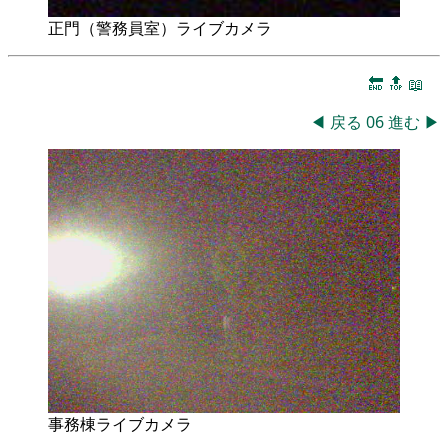
正門（警務員室）ライブカメラ
🔚
🔝
📖
◀
戻る
06
進む
▶
事務棟ライブカメラ