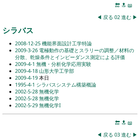
🔚
🔝
📖
◀
戻る
02
進む
▶
シラバス
2008-12-25
機能界面設計工学特論
2009-3-26
電極動作の基礎とスラリーの調整／材料の
分散、乾燥条件とインピーダンス測定による評価
2009-4-1
無機・分析化学応用実験
2009-4-18
山形大学工学部
2009-4-19
本日
1995-4-1
シラバスシステム構築概論
2002-5-28
無機化学
2002-5-28
無機化学
2002-5-29
無機化学I
🔚
🔝
📖
◀
戻る
03
進む
▶