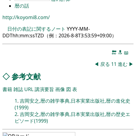
暦の話
http://koyomi8.com/
日付の表記に関するノート
YYYY-MM-
DDThh:mm:ssTZD（例：
2026-8-8T3:53:59+09:00
）
🔚
🔝
📖
◀
戻る
11
進む
▶
◇
参考文献
書籍
雑誌
URL
講演要旨
画像
図
表
1
.
吉岡安之,暦の雑学事典,日本実業出版社,暦の進化史
(1999)
2
.
吉岡安之,暦の雑学事典,日本実業出版社,暦の歴史エ
ピソード(1999)