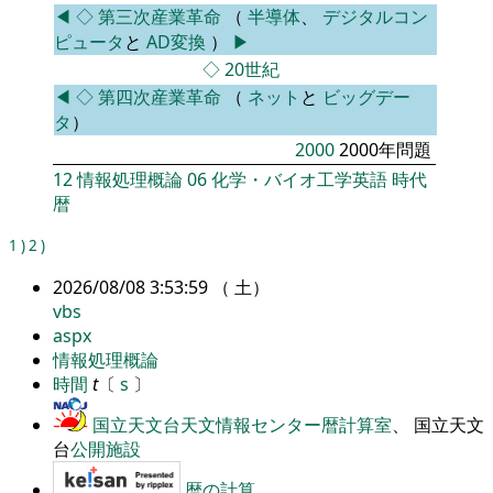
◀
◇
第三次産業革命
（
半導体
、
デジタルコン
ピュータ
と
AD変換
）
▶
◇
20世紀
◀
◇
第四次産業革命
（
ネット
と
ビッグデー
タ
）
2000
2000年問題
12
情報処理概論
06
化学・バイオ工学英語
時代
暦
1
)
2
)
2026/08/08 3:53:59 （ 土）
vbs
aspx
情報処理概論
時間
t
〔
s
〕
国立天文台天文情報センター暦計算室
、 国立天文
台
公開施設
暦の計算