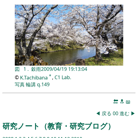
図
1
.
穀雨
2009/04/19 19:13:04
*
©
K.Tachibana
,
C1 Lab.
写真
輪講
q.149
🔚
🔝
📖
◀
戻る
00
進む
▶
研究ノート（教育・研究ブログ）