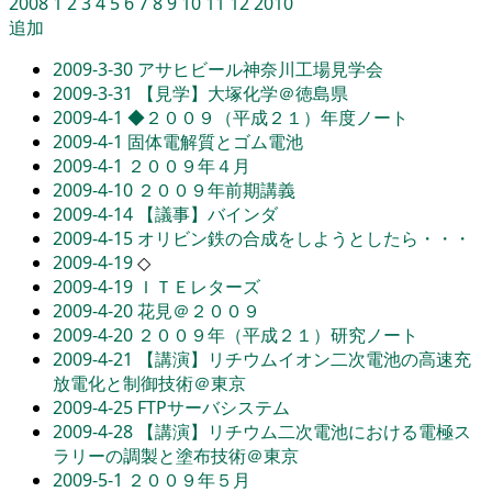
2008
1
2
3
4
5
6
7
8
9
10
11
12
2010
追加
2009-3-30
アサヒビール神奈川工場見学会
2009-3-31
【見学】大塚化学＠徳島県
2009-4-1
◆２００９（平成２１）年度ノート
2009-4-1
固体電解質とゴム電池
2009-4-1
２００９年４月
2009-4-10
２００９年前期講義
2009-4-14
【議事】バインダ
2009-4-15
オリビン鉄の合成をしようとしたら・・・
2009-4-19
◇
2009-4-19
ＩＴＥレターズ
2009-4-20
花見＠２００９
2009-4-20
２００９年（平成２１）研究ノート
2009-4-21
【講演】リチウムイオン二次電池の高速充
放電化と制御技術＠東京
2009-4-25
FTPサーバシステム
2009-4-28
【講演】リチウム二次電池における電極ス
ラリーの調製と塗布技術＠東京
2009-5-1
２００９年５月