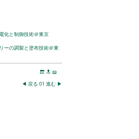
電化と制御技術＠東京
リーの調製と塗布技術＠東
🔚
🔝
📖
◀
戻る
01
進む
▶