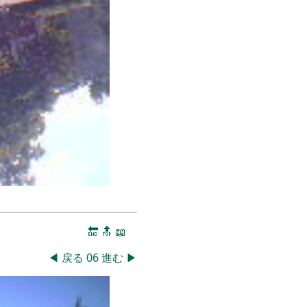
🔚
🔝
📖
◀
戻る
06
進む
▶