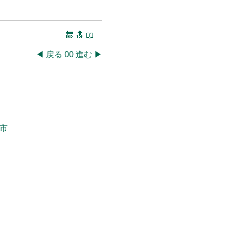
🔚
🔝
📖
◀
戻る
00
進む
▶
市