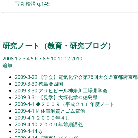
写真
輪講
q.149
研究ノート（教育・研究ブログ）
2008
1
2
3
4
5
6
7
8
9
10
11
12
2010
追加
2009-3-29
【学会】電気化学会第76回大会＠京都府京都
2009-3-30
徳島＠四国
2009-3-30
アサヒビール神奈川工場見学会
2009-3-31
【見学】大塚化学＠徳島県
2009-4-1
◆２００９（平成２１）年度ノート
2009-4-1
固体電解質とゴム電池
2009-4-1
２００９年４月
2009-4-10
２００９年前期講義
2009-4-14
◇
2009-4-14
【議事】バインダ