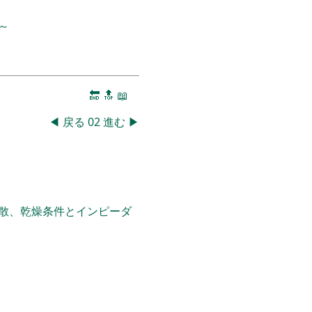
～
🔚
🔝
📖
◀
戻る
02
進む
▶
散、乾燥条件とインピーダ