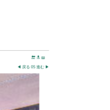
🔚
🔝
📖
◀
戻る
05
進む
▶