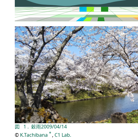
図
1
.
穀雨
2009/04/14
*
©
K.Tachibana
,
C1 Lab.