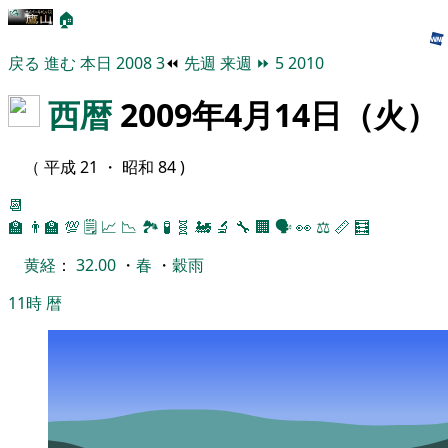
🏠
戻る
進む
本日
2008
3
⏪
先週
来週
⏩
5
2010
西暦
2009年4月14日（火）
（ 平成 21 ・ 昭和 84 )
📆
🏫
👨‍🏫
💯
🗒️
📈
📉
🏞
🧪
🧬
🚂
🔬
🔧
🏢
🗣️
👀
⚖️
📏
🧮
黄経
：
32.00
・
春
・
穀雨
11時
暦