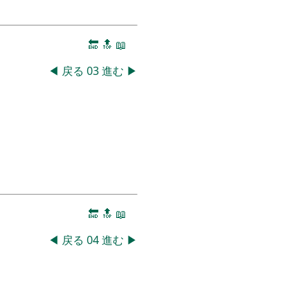
🔚
🔝
📖
◀
戻る
03
進む
▶
🔚
🔝
📖
◀
戻る
04
進む
▶