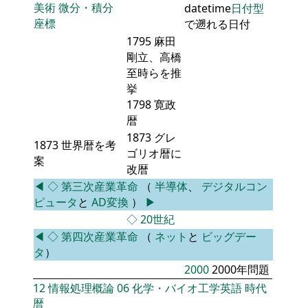
美術
微分・積分
datetime
日付型
座標
で遡れる日付
1795 麻田
剛立、高橋
至時らを推
挙
1798 寛政
暦
1873 グレ
1873 世界暦を考
ゴリオ暦に
案
改暦
◀
◇
第三次産業革命
（
半導体
、
デジタルコン
ピュータ
と
AD変換
）
▶
◇
20世紀
◀
◇
第四次産業革命
（
ネット
と
ビッグデー
タ
）
2000
2000年問題
12
情報処理概論
06
化学・バイオ工学英語
時代
暦