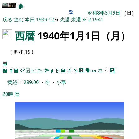
🏠
令和8年8月9日
（日）
戻る
進む
本日
1939
12
⏪
先週
来週
⏩
2
1941
西暦
1940年1月1日（月）
（ 昭和 15 )
📆
🏫
👨‍🏫
💯
🗒️
📈
📉
🏞
🧪
🧬
🚂
🔬
🔧
🏢
🗣️
👀
⚖️
📏
🧮
黄経
：
289.00
・
冬
・
小寒
20時
暦