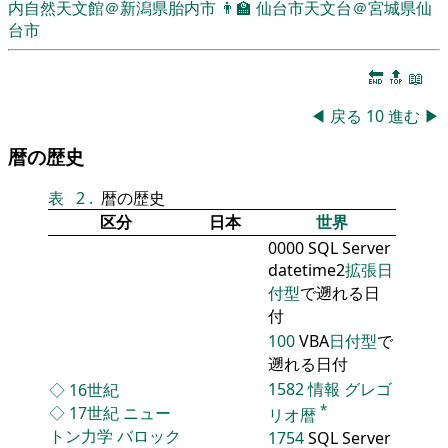
内自然天文館＠新潟県胎内市
👨‍🏫
仙台市天文台＠宮城県仙
台市
🔚
🔝
📖
◀
戻る
10
進む
▶
暦の歴史
表
2
.
暦の歴史
区分
日本
世界
0000 SQL Server
datetime2
拡張日
付型
で遡れる日
付
100
VBA
日付型
で
遡れる日付
1582
情報
グレゴ
◇
16世紀
*
◇
17世紀
ニュー
リオ暦
トン力学
バロック
1754
SQL Server