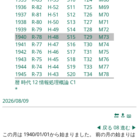
1936
R-82
H-52
S11
T25
M69
1937
R-81
H-51
S12
T26
M70
1938
R-80
H-50
S13
T27
M71
1939
R-79
H-49
S14
T28
M72
1940
R-78
H-48
S15
T29
M73
1941
R-77
H-47
S16
T30
M74
1942
R-76
H-46
S17
T31
M75
1943
R-75
H-45
S18
T32
M76
1944
R-74
H-44
S19
T33
M77
1945
R-73
H-43
S20
T34
M78
暦
時代
12
情報処理概論
C1
*
2026/08/09
🔚
🔝
📖
◀
戻る
08
進む
▶
この月は 1940/01/01から始まりました。 前の月の始まりは