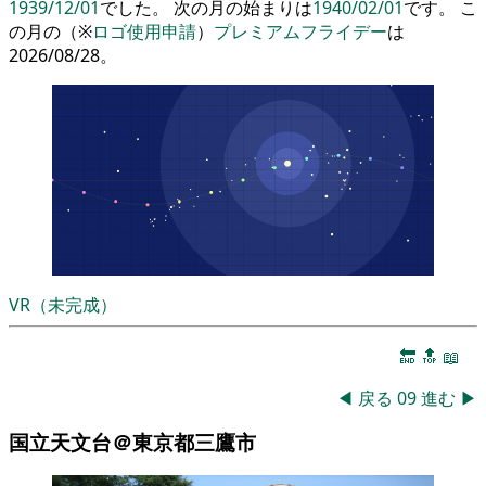
1939/12/01
でした。 次の月の始まりは
1940/02/01
です。 こ
の月の（※
ロゴ使用申請
）
プレミアムフライデー
は
2026/08/28。
VR（未完成）
🔚
🔝
📖
◀
戻る
09
進む
▶
国立天文台＠東京都三鷹市