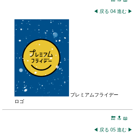
◀
戻る
04
進む
▶
プレミアムフライデー
ロゴ
🔚
🔝
📖
◀
戻る
05
進む
▶