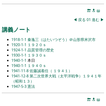
🔚
🔝
📖
◀
戻る
01
進む
▶
講義ノート
1918-1-1
秦逸三（はたいつぞう）＠山形県米沢市
1920-1-1
１９２０ｓ
1924-1-1
品質管理の歴史
1930-1-1
１９３０ｓ
1940-1-1
本日
1940-1-1
１９４０ｓ
1941-11-8
佐藤誠着任（ １９４１）
1941-12-8
第二次世界大戦（太平洋戦争）１９４１年
（昭和１３）
1947-5-3
憲法
🔚
🔝
📖