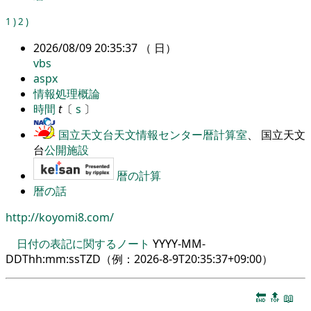
1
)
2
)
2026/08/09 20:35:37 （ 日）
vbs
aspx
情報処理概論
時間
t
〔
s
〕
国立天文台天文情報センター暦計算室
、 国立天文
台
公開施設
暦の計算
暦の話
http://koyomi8.com/
日付の表記に関するノート
YYYY-MM-
DDThh:mm:ssTZD（例：
2026-8-9T20:35:37+09:00
）
🔚
🔝
📖