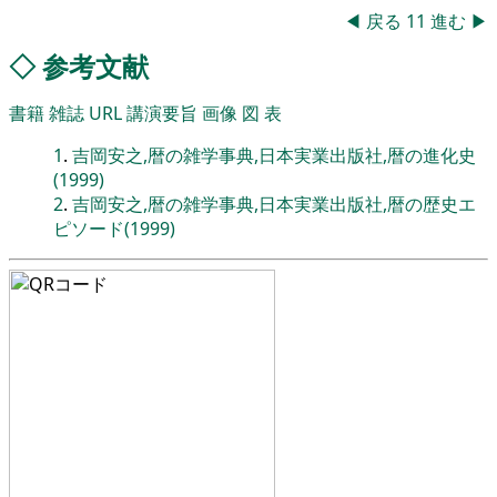
◀
戻る
11
進む
▶
◇
参考文献
書籍
雑誌
URL
講演要旨
画像
図
表
1
.
吉岡安之,暦の雑学事典,日本実業出版社,暦の進化史
(1999)
2
.
吉岡安之,暦の雑学事典,日本実業出版社,暦の歴史エ
ピソード(1999)