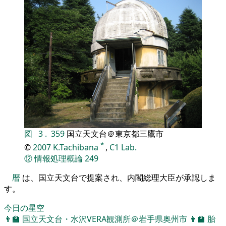
図
3
.
359
国立天文台＠東京都三鷹市
*
©
2007
K.Tachibana
,
C1 Lab.
⑫
情報処理概論
249
暦
は、国立天文台で提案され、内閣総理大臣が承認しま
す。
今日の星空
👨‍🏫
国立天文台・水沢VERA観測所＠岩手県奥州市
👨‍🏫
胎