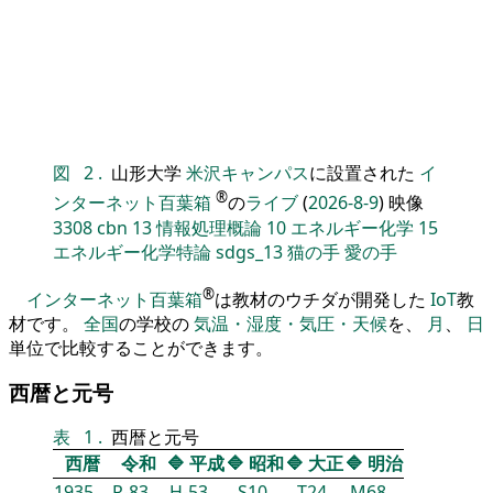
図
2
.
山形大学
米沢キャンパス
に設置された
イ
®
ンターネット百葉箱
の
ライブ
(
2026-8-9
) 映像
3308
cbn
13
情報処理概論
10
エネルギー化学
15
エネルギー化学特論
sdgs_13
猫の手
愛の手
®
インターネット百葉箱
は教材のウチダが開発した
IoT
教
材です。
全国
の学校の
気温・湿度・気圧・天候
を、
月
、
日
単位で比較することができます。
西暦と元号
表
1
.
西暦と元号
西暦
令和
🔷
平成
🔷
昭和
🔷
大正
🔷
明治
1935
R-83
H-53
S10
T24
M68