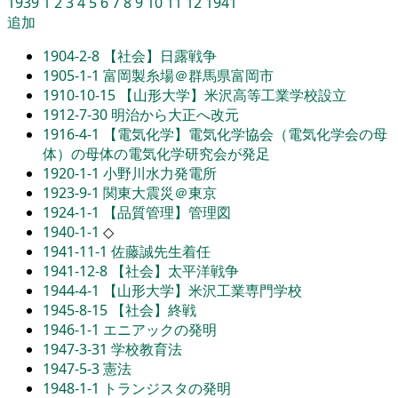
1939
1
2
3
4
5
6
7
8
9
10
11
12
1941
追加
1904-2-8
【社会】日露戦争
1905-1-1
富岡製糸場＠群馬県富岡市
1910-10-15
【山形大学】米沢高等工業学校設立
1912-7-30
明治から大正へ改元
1916-4-1
【電気化学】電気化学協会（電気化学会の母
体）の母体の電気化学研究会が発足
1920-1-1
小野川水力発電所
1923-9-1
関東大震災＠東京
1924-1-1
【品質管理】管理図
1940-1-1
◇
1941-11-1
佐藤誠先生着任
1941-12-8
【社会】太平洋戦争
1944-4-1
【山形大学】米沢工業専門学校
1945-8-15
【社会】終戦
1946-1-1
エニアックの発明
1947-3-31
学校教育法
1947-5-3
憲法
1948-1-1
トランジスタの発明