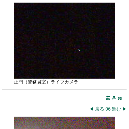
正門（警務員室）ライブカメラ
🔚
🔝
📖
◀
戻る
06
進む
▶