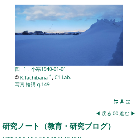
図
1
.
小寒
1940-01-01
*
©
K.Tachibana
,
C1 Lab.
写真
輪講
q.149
🔚
🔝
📖
◀
戻る
00
進む
▶
研究ノート（教育・研究ブログ）