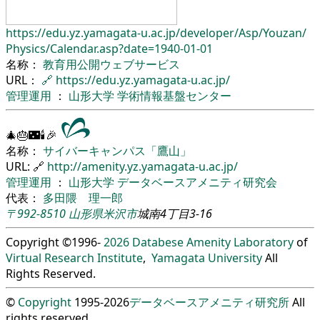
https://edu.yz.yamagata-u.ac.jp/
developer/
Asp/
Youzan/
Physics/
Calendar.asp?date=1940-01-01
名称：
教育用公開ウェブサービス
URL：
🔗
https://edu.yz.yamagata-u.ac.jp/
管理運用
：
山形大学
学術情報基盤センター
🎄🎂🌃🕯🎉
名称：
サイバーキャンパス「鷹山」
URL: 🔗
http://amenity.yz.yamagata-u.ac.jp/
管理運用
：
山形大学
データベースアメニティ研究会
代表：
多田隈 理一郎
〒992-8510
山形県
米沢市
城南4丁目3-16
Copyright ©1996-
2026
Databese Amenity Laboratory
of
Virtual Research Institute
,
Yamagata University
All
Rights Reserved.
©
Copyright
1995-2026
データベースアメニティ研究所
All
rights reserved.