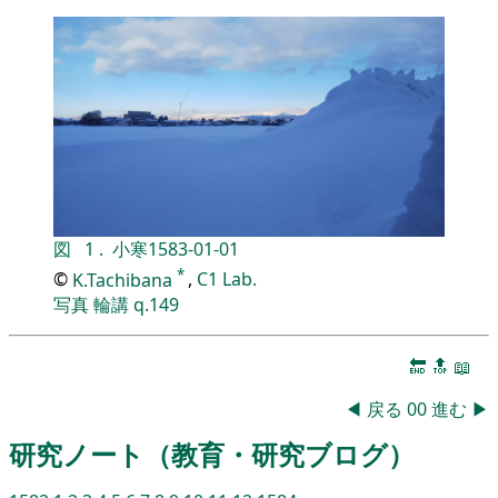
図
1
.
小寒
1583-01-01
*
©
K.Tachibana
,
C1 Lab.
写真
輪講
q.149
🔚
🔝
📖
◀
戻る
00
進む
▶
研究ノート（教育・研究ブログ）