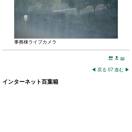
事務棟ライブカメラ
🔚
🔝
📖
◀
戻る
07
進む
▶
インターネット百葉箱