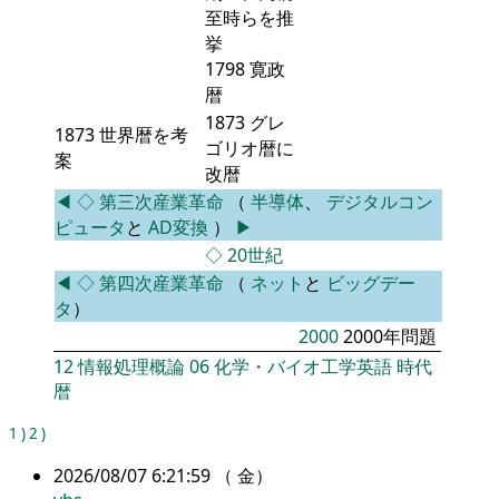
至時らを推
挙
1798 寛政
暦
1873 グレ
1873 世界暦を考
ゴリオ暦に
案
改暦
◀
◇
第三次産業革命
（
半導体
、
デジタルコン
ピュータ
と
AD変換
）
▶
◇
20世紀
◀
◇
第四次産業革命
（
ネット
と
ビッグデー
タ
）
2000
2000年問題
12
情報処理概論
06
化学・バイオ工学英語
時代
暦
1
)
2
)
2026/08/07 6:21:59 （ 金）