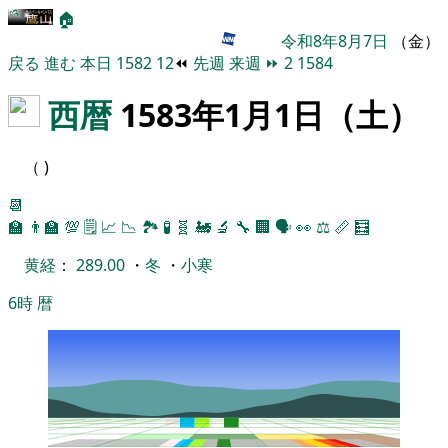
🏠
令和8年8月7日
（金）
戻る
進む
本日
1582
12
⏪
先週
来週
⏩
2
1584
西暦
1583年1月1日（土）
（ )
📆
🏫
👨‍🏫
💯
🗒️
📈
📉
🏞
🧪
🧬
🚂
🔬
🔧
🏢
🗣️
👀
⚖️
📏
🧮
黄経
：
289.00
・
冬
・
小寒
6時
暦