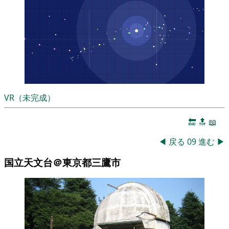
VR（未完成）
🔚
🔝
📖
◀
戻る
09
進む
▶
国立天文台＠東京都三鷹市