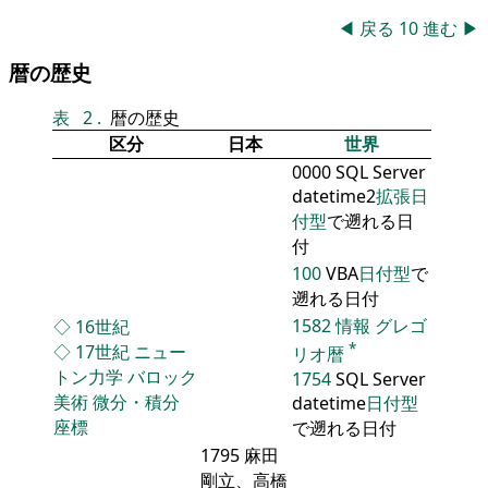
◀
戻る
10
進む
▶
暦の歴史
表
2
.
暦の歴史
区分
日本
世界
0000 SQL Server
datetime2
拡張日
付型
で遡れる日
付
100
VBA
日付型
で
遡れる日付
1582
情報
グレゴ
◇
16世紀
*
◇
17世紀
ニュー
リオ暦
トン力学
バロック
1754
SQL Server
美術
微分・積分
datetime
日付型
座標
で遡れる日付
1795 麻田
剛立、高橋