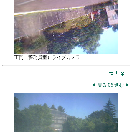
正門（警務員室）ライブカメラ
🔚
🔝
📖
◀
戻る
06
進む
▶