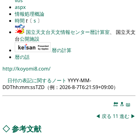
vbs
aspx
情報処理概論
時間
t
〔
s
〕
国立天文台天文情報センター暦計算室
、 国立天文
台
公開施設
暦の計算
暦の話
http://koyomi8.com/
日付の表記に関するノート
YYYY-MM-
DDThh:mm:ssTZD（例：
2026-8-7T6:21:59+09:00
）
🔚
🔝
📖
◀
戻る
11
進む
▶
◇
参考文献