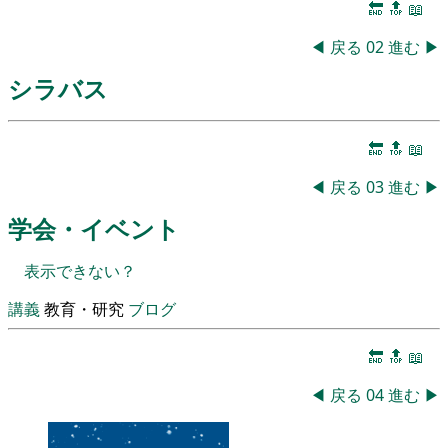
🔚
🔝
📖
◀
戻る
02
進む
▶
シラバス
🔚
🔝
📖
◀
戻る
03
進む
▶
学会・イベント
表示できない？
講義
教育・研究
ブログ
🔚
🔝
📖
◀
戻る
04
進む
▶