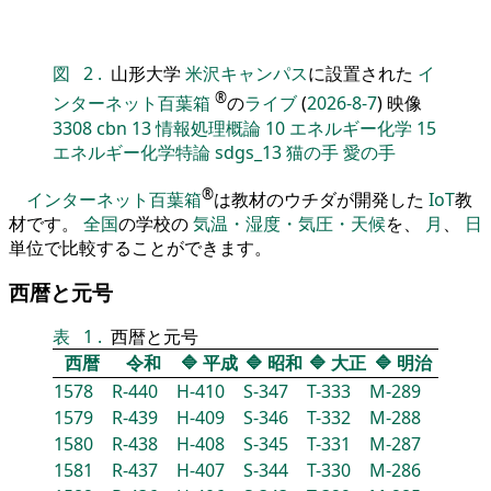
図
2
.
山形大学
米沢キャンパス
に設置された
イ
®
ンターネット百葉箱
の
ライブ
(
2026-8-7
) 映像
3308
cbn
13
情報処理概論
10
エネルギー化学
15
エネルギー化学特論
sdgs_13
猫の手
愛の手
®
インターネット百葉箱
は教材のウチダが開発した
IoT
教
材です。
全国
の学校の
気温・湿度・気圧・天候
を、
月
、
日
単位で比較することができます。
西暦と元号
表
1
.
西暦と元号
西暦
令和
🔷
平成
🔷
昭和
🔷
大正
🔷
明治
1578
R-440
H-410
S-347
T-333
M-289
1579
R-439
H-409
S-346
T-332
M-288
1580
R-438
H-408
S-345
T-331
M-287
1581
R-437
H-407
S-344
T-330
M-286