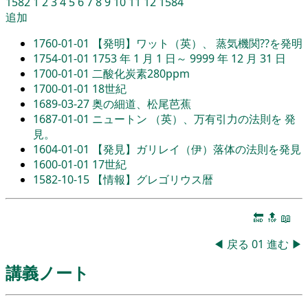
1582
1
2
3
4
5
6
7
8
9
10
11
12
1584
追加
1760-01-01
【発明】ワット（英）、 蒸気機関??を発明
1754-01-01
1753 年 1 月 1 日～ 9999 年 12 月 31 日
1700-01-01
二酸化炭素280ppm
1700-01-01
18世紀
1689-03-27
奥の細道、松尾芭蕉
1687-01-01
ニュートン （英）、万有引力の法則を 発
見。
1604-01-01
【発見】ガリレイ（伊）落体の法則を発見
1600-01-01
17世紀
1582-10-15
【情報】グレゴリウス暦
🔚
🔝
📖
◀
戻る
01
進む
▶
講義ノート