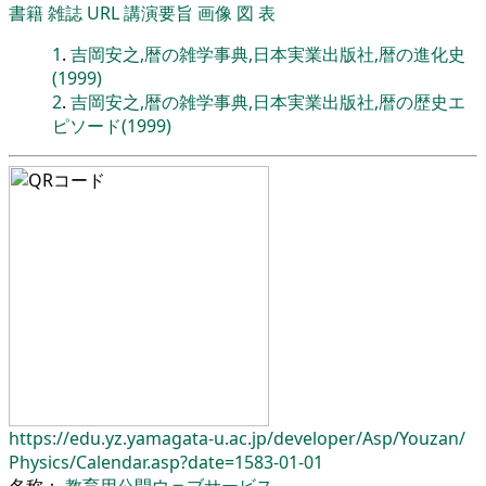
書籍
雑誌
URL
講演要旨
画像
図
表
1
.
吉岡安之,暦の雑学事典,日本実業出版社,暦の進化史
(1999)
2
.
吉岡安之,暦の雑学事典,日本実業出版社,暦の歴史エ
ピソード(1999)
https://edu.yz.yamagata-u.ac.jp/
developer/
Asp/
Youzan/
Physics/
Calendar.asp?date=1583-01-01