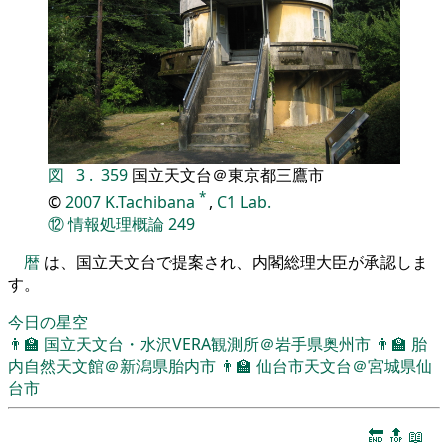
図
3
.
359
国立天文台＠東京都三鷹市
*
©
2007
K.Tachibana
,
C1 Lab.
⑫
情報処理概論
249
暦
は、国立天文台で提案され、内閣総理大臣が承認しま
す。
今日の星空
👨‍🏫
国立天文台・水沢VERA観測所＠岩手県奥州市
👨‍🏫
胎
内自然天文館＠新潟県胎内市
👨‍🏫
仙台市天文台＠宮城県仙
台市
🔚
🔝
📖