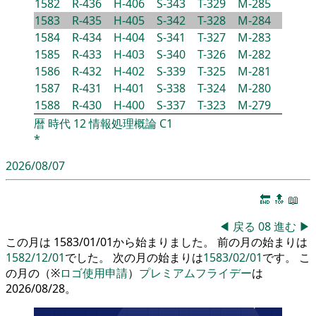
1582
R-436
H-406
S-343
T-329
M-285
1583
R-435
H-405
S-342
T-328
M-284
1584
R-434
H-404
S-341
T-327
M-283
1585
R-433
H-403
S-340
T-326
M-282
1586
R-432
H-402
S-339
T-325
M-281
1587
R-431
H-401
S-338
T-324
M-280
1588
R-430
H-400
S-337
T-323
M-279
暦
時代
12
情報処理概論
C1
*
2026/08/07
🔚
🔝
📖
◀
戻る
08
進む
▶
この月は 1583/01/01から始まりました。 前の月の始まりは
1582/12/01
でした。 次の月の始まりは
1583/02/01
です。 こ
の月の（※
ロゴ使用申請
）
プレミアムフライデー
は
2026/08/28。