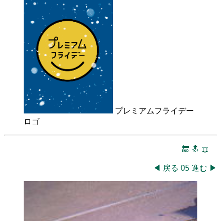
プレミアムフライデー
ロゴ
🔚
🔝
📖
◀
戻る
05
進む
▶