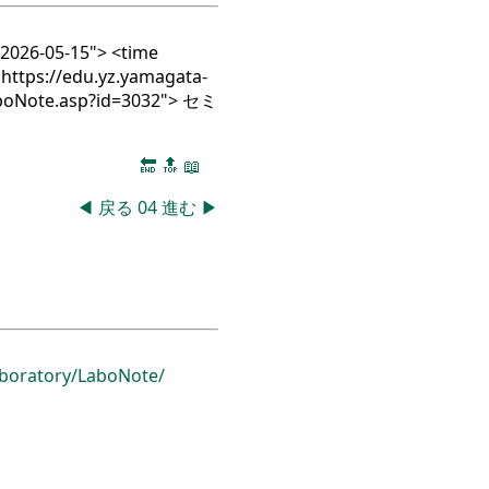
=2026-05-15"> <time
"https://edu.yz.yamagata-
aboNote.asp?id=3032"> セミ
🔚
🔝
📖
◀
戻る
04
進む
▶
boratory/
LaboNote/