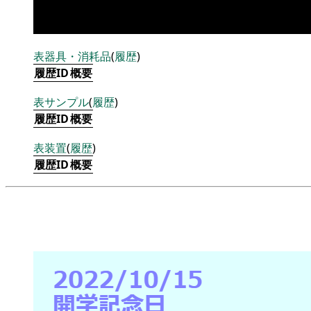
表
器具・消耗品
(
履歴
)
履歴ID
概要
表
サンプル
(
履歴
)
履歴ID
概要
表
装置
(
履歴
)
履歴ID
概要