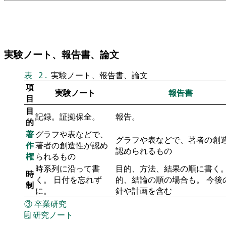
実験ノート、報告書、論文
表
2
.
実験ノート、報告書、論文
項
実験ノート
報告書
目
目
記録。証拠保全。
報告。
的
著
グラフや表などで、
グラフや表などで、著者の創
作
著者の創造性が認め
認められるもの
権
られるもの
時系列に沿って書
目的、方法、結果の順に書く。
時
く。 日付を忘れず
的、結論の順の場合も。 今後
制
に。
針や計画を含む
③
卒業研究
🗒️
研究ノート