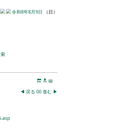
令和8年8月9日
（日）
検索
🔚
🔝
📖
◀
戻る
00
進む
▶
5.asp