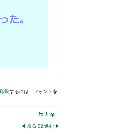
印刷
するには、フォントを
🔚
🔝
📖
◀
戻る
02
進む
▶