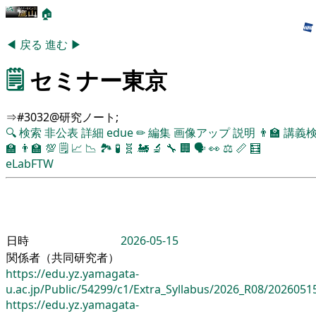
🏠
◀
戻る
進む
▶
🗒️
セミナー東京
⇒#3032@研究ノート;
🔍
検索
非公表
詳細
edue
✏
編集
画像アップ
説明
👨‍🏫
講義
🏫
👨‍🏫
💯
🗒️
📈
📉
🏞
🧪
🧬
🚂
🔬
🔧
🏢
🗣️
👀
⚖️
📏
🧮
eLabFTW
日時
2026-05-15
関係者（共同研究者）
https://edu.yz.yamagata-
u.ac.jp/Public/54299/c1/Extra_Syllabus/2026_R08/2026051
https://edu.yz.yamagata-