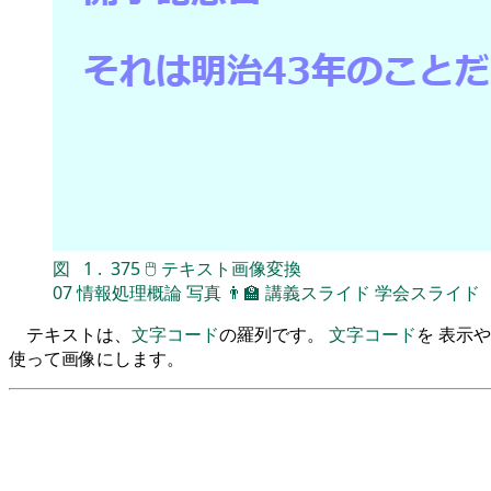
図
1
.
375
🖱
テキスト画像変換
07
情報処理概論
写真
👨‍🏫
講義スライド
学会スライド
テキストは、
文字コード
の羅列です。
文字コード
を 表示や
使って画像にします。