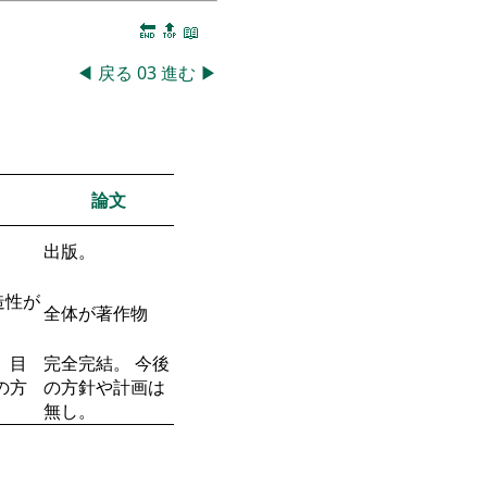
🔚
🔝
📖
◀
戻る
03
進む
▶
論文
出版。
造性が
全体が著作物
 目
完全完結。 今後
の方
の方針や計画は
無し。