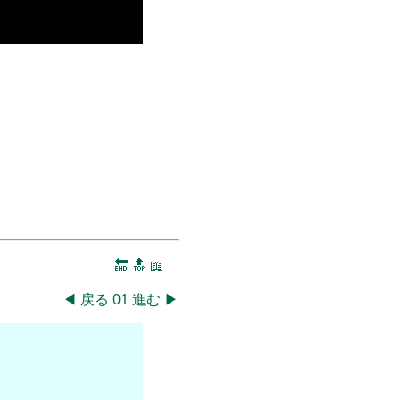
🔚
🔝
📖
◀
戻る
01
進む
▶