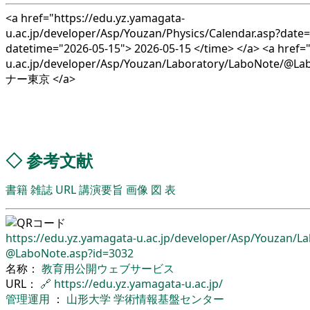
<a href="https://edu.yz.yamagata-
u.ac.jp/developer/Asp/Youzan/Physics/Calendar.asp?date
datetime="2026-05-15"> 2026-05-15 </time> </a> <a href=
u.ac.jp/developer/Asp/Youzan/Laboratory/LaboNote/@L
ナー東京 </a>
◇
参考文献
書籍
雑誌
URL
講演要旨
画像
図
表
https://edu.yz.yamagata-u.ac.jp/
developer/
Asp/
Youzan/
La
@LaboNote.asp?id=3032
名称：
教育用公開ウェブサービス
URL：
🔗
https://edu.yz.yamagata-u.ac.jp/
管理運用
：
山形大学
学術情報基盤センター