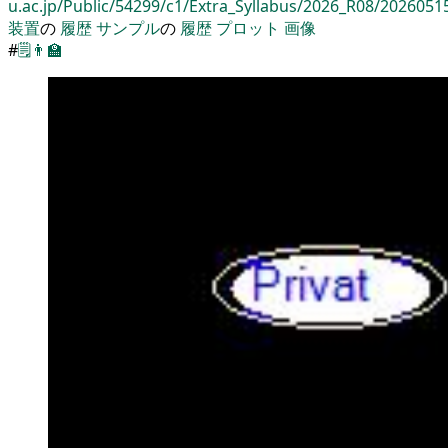
u.ac.jp/Public/54299/c1/Extra_Syllabus/2026_R08/2026051
装置
の
履歴
サンプル
の
履歴
プロット
画像
#
🗒️
👨‍🏫