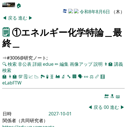
🏠
令和8年8月6日
（木）
◀
戻る
進む
▶
🗒️
①エネルギー化学特論＿最
終＿
⇒#3006@研究ノート;
🔍
検索
非公表
詳細
edue
✏
編集
画像アップ
説明
👨‍🏫
講義
検索
🏫
👨‍🏫
💯
🗒️
📈
📉
🏞
🧪
🧬
🚂
🔬
🔧
🏢
🗣️
👀
⚖️
📏
🧮
eLabFTW
🔚
🔝
📖
◀
戻る
00
進む
▶
日時
2027-10-01
関係者（共同研究者）
https://edu.yz.yamagata-