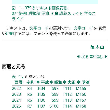
図
1
.
375
🖱
テキスト画像変換
07
情報処理概論
写真
👨‍🏫
講義スライド
学会ス
ライド
テキストは、
文字コード
の羅列です。
文字コード
を 表示
や
印刷
するには、フォントを使って画像にします。
🔚
🔝
📖
◀
戻る
02
進む
▶
西暦と元号
表
1
.
西暦と元号
西暦
令和
🔷
平成
🔷
昭和
🔷
大正
🔷
明治
2022
R4
H34
S97
T111
M155
2023
R5
H35
S98
T112
M156
2024
R6
H36
S99
T113
M157
2025
R7
H37
S100
T114
M158