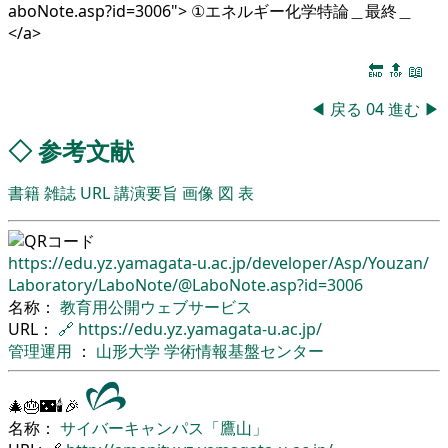
aboNote.asp?id=3006"> ①エネルギー化学特論＿最終＿
</a>
🔚
🔝
📖
◀
戻る
04
進む
▶
◇
参考文献
書籍
雑誌
URL
講演要旨
画像
図
表
https://edu.yz.yamagata-u.ac.jp/
developer/
Asp/
Youzan/
Laboratory/
LaboNote/
@LaboNote.asp?id=3006
名称：
教育用公開ウェブサービス
URL：
🔗
https://edu.yz.yamagata-u.ac.jp/
管理運用
：
山形大学
学術情報基盤センター
🎄🎂🌃🕯🎉
名称：
サイバーキャンパス「鷹山」