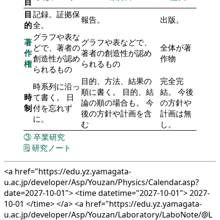
目
目
記録。証拠保
報告。
出版。
的
全。
グラフや表な
著
グラフや表などで、
どで、著者の
全体が著
作
著者の創造性が認め
創造性が認め
作物
権
られるもの
られるもの
目的、方法、結果の
完全完
時系列に沿っ
順に書く。 目的、結
結。 今後
時
て書く。 日
論の順の場合も。 今
の方針や
制
付を忘れず
後の方針や計画を含
計画は無
に。
む
し。
③
卒業研究
🗒️
研究ノート
<a href="https://edu.yz.yamagata-
u.ac.jp/developer/Asp/Youzan/Physics/Calendar.asp?
date=2027-10-01"> <time datetime="2027-10-01"> 2027-
10-01 </time> </a> <a href="https://edu.yz.yamagata-
u.ac.jp/developer/Asp/Youzan/Laboratory/LaboNote/@L