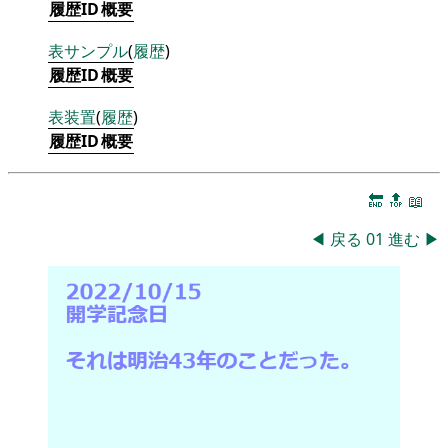
履歴ID
概要
表
サンプル
(
履歴
)
履歴ID
概要
表
装置
(
履歴
)
履歴ID
概要
🔚
🔝
📖
◀
戻る
01
進む
▶