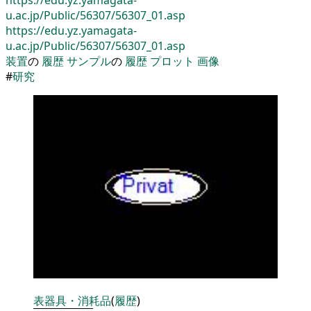
u.ac.jp/Public/56307/56307_01.asp
https://edu.yz.yamagata-
u.ac.jp/Public/56307/56307_01.asp
装置
の
履歴
サンプル
の
履歴
プロット
画像
#
研究
表
器具・消耗品
(
履歴
)