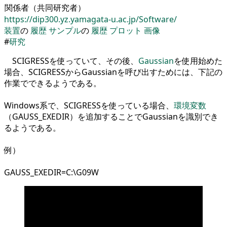
関係者（共同研究者）
https://dip300.yz.yamagata-u.ac.jp/Software/
装置
の
履歴
サンプル
の
履歴
プロット
画像
#
研究
SCIGRESS
を
使っていて
、
その後
、
Gaussian
を
使用始めた
場合
、
SCIGRESSからGaussian
を
呼び出すためには
、
下記の
作業でできるようである
。
Windows系で
、
SCIGRESS
を
使っている場合
、
環境
変数
（
GAUSS_EXEDIR
）
を
追加することでGaussian
を
識別でき
るようである
。
例）
GAUSS_EXEDIR
=
C:\G
09
W