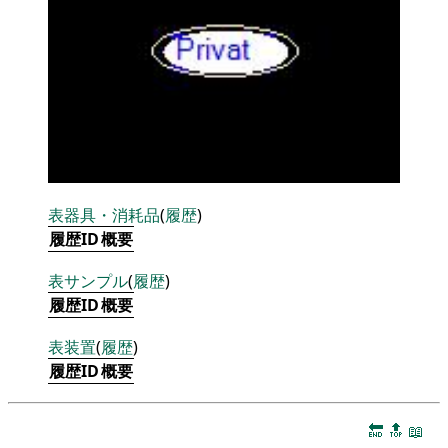
表
器具・消耗品
(
履歴
)
履歴ID
概要
表
サンプル
(
履歴
)
履歴ID
概要
表
装置
(
履歴
)
履歴ID
概要
🔚
🔝
📖