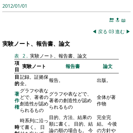
2012/01/01
🔚
🔝
📖
◀
戻る
03
進む
▶
実験ノート、報告書、論文
表
2
.
実験ノート、報告書、論文
項
実験ノート
報告書
論文
目
目
記録。証拠保
報告。
出版。
的
全。
グラフや表な
著
グラフや表などで、
どで、著者の
全体が著
作
著者の創造性が認め
創造性が認め
作物
権
られるもの
られるもの
目的、方法、結果の
完全完
時系列に沿っ
順に書く。 目的、結
結。 今後
時
て書く。 日
論の順の場合も。 今
の方針や