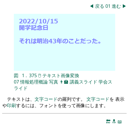
◀
戻る
01
進む
▶
図
1
.
375
🖱
テキスト画像変換
07
情報処理概論
写真
👨‍🏫
講義スライド
学会ス
ライド
テキストは、
文字コード
の羅列です。
文字コード
を 表示
や
印刷
するには、フォントを使って画像にします。
🔚
🔝
📖