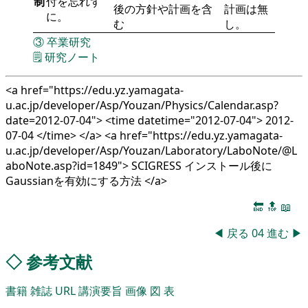
制
付を忘れず
後の方針や計画を含
計画は無
に。
む
し。
③
卒業研究
🗒️
研究ノート
<a href="https://edu.yz.yamagata-
u.ac.jp/developer/Asp/Youzan/Physics/Calendar.asp?
date=2012-07-04"> <time datetime="2012-07-04"> 2012-
07-04 </time> </a> <a href="https://edu.yz.yamagata-
u.ac.jp/developer/Asp/Youzan/Laboratory/LaboNote/@L
aboNote.asp?id=1849"> SCIGRESS インストール後に
Gaussianを有効にする方法 </a>
🔚
🔝
📖
◀
戻る
04
進む
▶
◇
参考文献
書籍
雑誌
URL
講演要旨
画像
図
表