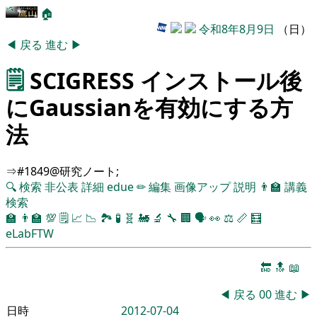
🏠
令和8年8月9日
（日）
◀
戻る
進む
▶
🗒️
SCIGRESS インストール後
にGaussianを有効にする方
法
⇒#1849@研究ノート;
🔍
検索
非公表
詳細
edue
✏
編集
画像アップ
説明
👨‍🏫
講義
検索
🏫
👨‍🏫
💯
🗒️
📈
📉
🏞
🧪
🧬
🚂
🔬
🔧
🏢
🗣️
👀
⚖️
📏
🧮
eLabFTW
🔚
🔝
📖
◀
戻る
00
進む
▶
日時
2012-07-04