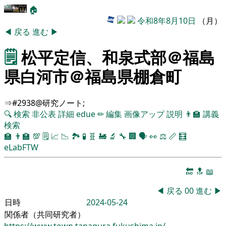
🏠
令和8年8月10日
（月）
◀
戻る
進む
▶
🗒️
松平定信、和泉式部＠福島
県白河市＠福島県棚倉町
⇒#2938@研究ノート;
🔍
検索
非公表
詳細
edue
✏
編集
画像アップ
説明
👨‍🏫
講義
検索
🏫
👨‍🏫
💯
🗒️
📈
📉
🏞
🧪
🧬
🚂
🔬
🔧
🏢
🗣️
👀
⚖️
📏
🧮
eLabFTW
🔚
🔝
📖
◀
戻る
00
進む
▶
日時
2024-05-24
関係者（共同研究者）
https://www.town.tanagura.fukushima.jp/