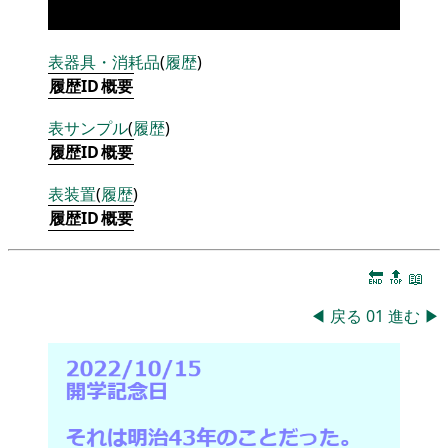
表
器具・消耗品
(
履歴
)
履歴ID
概要
表
サンプル
(
履歴
)
履歴ID
概要
表
装置
(
履歴
)
履歴ID
概要
🔚
🔝
📖
◀
戻る
01
進む
▶