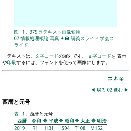
図
1
.
375
🖱
テキスト画像変換
07
情報処理概論
写真
👨‍🏫
講義スライド
学会ス
ライド
テキストは、
文字コード
の羅列です。
文字コード
を 表示
や
印刷
するには、フォントを使って画像にします。
🔚
🔝
📖
◀
戻る
02
進む
▶
西暦と元号
表
1
.
西暦と元号
西暦
令和
🔷
平成
🔷
昭和
🔷
大正
🔷
明治
2019
R1
H31
S94
T108
M152