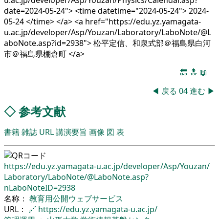
u.ac.jp/developer/Asp/Youzan/Physics/Calendar.asp?
date=2024-05-24"> <time datetime="2024-05-24"> 2024-
05-24 </time> </a> <a href="https://edu.yz.yamagata-
u.ac.jp/developer/Asp/Youzan/Laboratory/LaboNote/@L
aboNote.asp?id=2938"> 松平定信、和泉式部＠福島県白河
市＠福島県棚倉町 </a>
🔚
🔝
📖
◀
戻る
04
進む
▶
◇
参考文献
書籍
雑誌
URL
講演要旨
画像
図
表
https://edu.yz.yamagata-u.ac.jp/
developer/
Asp/
Youzan/
Laboratory/
LaboNote/
@LaboNote.asp?
nLaboNoteID=2938
名称：
教育用公開ウェブサービス
URL：
🔗
https://edu.yz.yamagata-u.ac.jp/