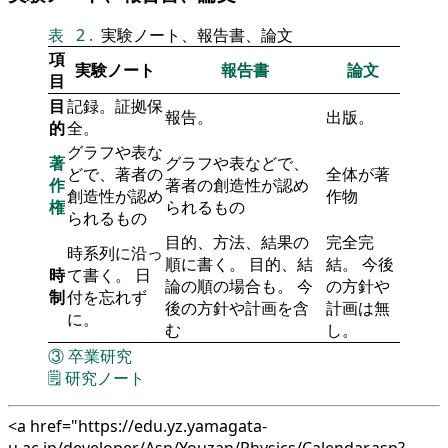
表
2
.
実験ノート、報告書、論文
項
実験ノート
報告書
論文
目
目
記録。証拠保
報告。
出版。
的
全。
グラフや表な
著
グラフや表などで、
どで、著者の
全体が著
作
著者の創造性が認め
創造性が認め
作物
権
られるもの
られるもの
目的、方法、結果の
完全完
時系列に沿っ
順に書く。 目的、結
結。 今後
時
て書く。 日
論の順の場合も。 今
の方針や
制
付を忘れず
後の方針や計画を含
計画は無
に。
む
し。
③
卒業研究
🗒️
研究ノート
<a href="https://edu.yz.yamagata-