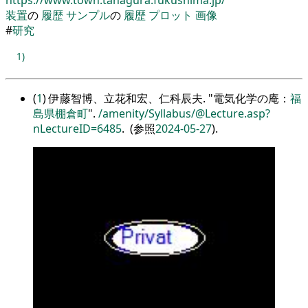
装置
の
履歴
サンプル
の
履歴
プロット
画像
#
研究
1)
(
1
) 伊藤智博、立花和宏、仁科辰夫.
電気化学の庵：
福
島県棚倉町
.
/amenity/Syllabus/@Lecture.asp?
nLectureID=6485
. (参照
2024-05-27
).