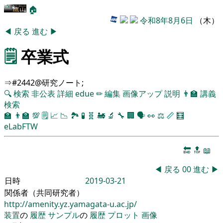
🏠
令和8年8月6日
（木）
◀
戻る
進む
▶
🗒️
卒業式
⇒#2442@研究ノート;
🔍
検索
非公表
詳細
edue
✏
編集
画像アップ
説明
👨‍🏫
講義
検索
🏫
👨‍🏫
💯
🗒️
📈
📉
🏞
🧪
🧬
🚂
🔬
🔧
🏢
🗣️
👀
⚖️
📏
🧮
eLabFTW
🔚
🔝
📖
◀
戻る
00
進む
▶
日時
2019-03-21
関係者（共同研究者）
http://amenity.yz.yamagata-u.ac.jp/
装置
の
履歴
サンプル
の
履歴
プロット
画像