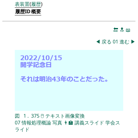
表
装置
(
履歴
)
履歴ID
概要
🔚
🔝
📖
◀
戻る
01
進む
▶
図
1
.
375
🖱
テキスト画像変換
07
情報処理概論
写真
👨‍🏫
講義スライド
学会ス
ライド