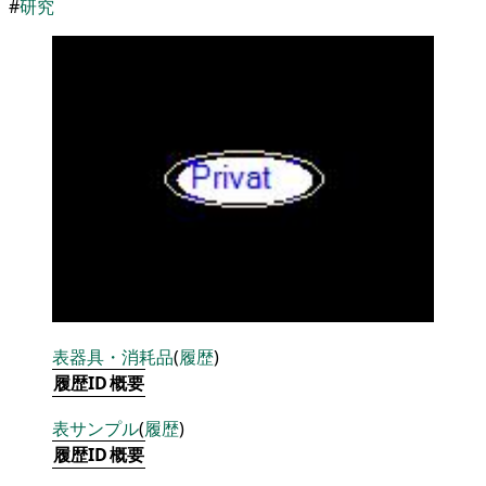
#
研究
表
器具・消耗品
(
履歴
)
履歴ID
概要
表
サンプル
(
履歴
)
履歴ID
概要