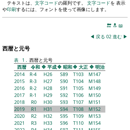
テキストは、
文字コード
の羅列です。
文字コード
を 表示
や
印刷
するには、フォントを使って画像にします。
🔚
🔝
📖
◀
戻る
02
進む
▶
西暦と元号
表
1
.
西暦と元号
西暦
令和
🔷
平成
🔷
昭和
🔷
大正
🔷
明治
2014
R-4
H26
S89
T103
M147
2015
R-3
H27
S90
T104
M148
2016
R-2
H28
S91
T105
M149
2017
R-1
H29
S92
T106
M150
2018
R0
H30
S93
T107
M151
2019
R1
H31
S94
T108
M152
2020
R2
H32
S95
T109
M153
2021
R3
H33
S96
T110
M154