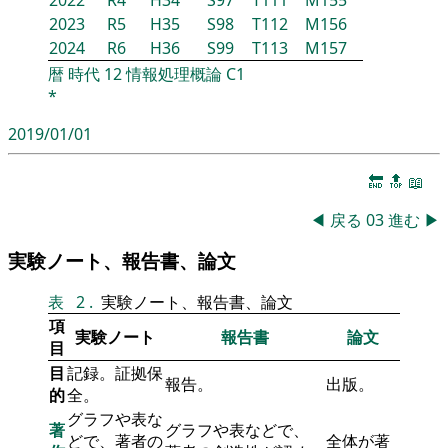
2022
R4
H34
S97
T111
M155
2023
R5
H35
S98
T112
M156
2024
R6
H36
S99
T113
M157
暦
時代
12
情報処理概論
C1
*
2019/01/01
🔚
🔝
📖
◀
戻る
03
進む
▶
実験ノート、報告書、論文
表
2
.
実験ノート、報告書、論文
項
実験ノート
報告書
論文
目
目
記録。証拠保
報告。
出版。
的
全。
グラフや表な
著
グラフや表などで、
どで、著者の
全体が著