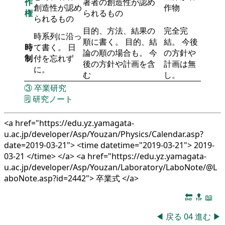
作
著者の創造性が認め
創造性が認め
作物
権
られるもの
られるもの
目的、方法、結果の
完全完
時系列に沿っ
順に書く。 目的、結
結。 今後
時
て書く。 日
論の順の場合も。 今
の方針や
制
付を忘れず
後の方針や計画を含
計画は無
に。
む
し。
③
卒業研究
🗒️
研究ノート
<a href="https://edu.yz.yamagata-
u.ac.jp/developer/Asp/Youzan/Physics/Calendar.asp?
date=2019-03-21"> <time datetime="2019-03-21"> 2019-
03-21 </time> </a> <a href="https://edu.yz.yamagata-
u.ac.jp/developer/Asp/Youzan/Laboratory/LaboNote/@L
aboNote.asp?id=2442"> 卒業式 </a>
🔚
🔝
📖
◀
戻る
04
進む
▶