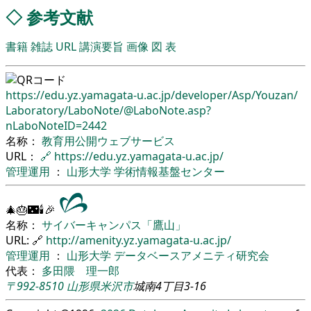
◇
参考文献
書籍
雑誌
URL
講演要旨
画像
図
表
https://edu.yz.yamagata-u.ac.jp/
developer/
Asp/
Youzan/
Laboratory/
LaboNote/
@LaboNote.asp?
nLaboNoteID=2442
名称：
教育用公開ウェブサービス
URL：
🔗
https://edu.yz.yamagata-u.ac.jp/
管理運用
：
山形大学
学術情報基盤センター
🎄🎂🌃🕯🎉
名称：
サイバーキャンパス「鷹山」
URL: 🔗
http://amenity.yz.yamagata-u.ac.jp/
管理運用
：
山形大学
データベースアメニティ研究会
代表：
多田隈 理一郎
〒992-8510
山形県
米沢市
城南4丁目3-16