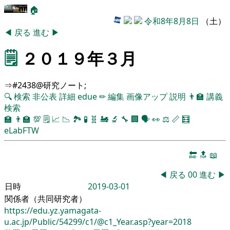
🏠
令和8年8月8日
（土）
◀
戻る
進む
▶
🗒️
２０１９年３月
⇒#2438@研究ノート;
🔍
検索
非公表
詳細
edue
✏
編集
画像アップ
説明
👨‍🏫
講義
検索
🏫
👨‍🏫
💯
🗒️
📈
📉
🏞
🧪
🧬
🚂
🔬
🔧
🏢
🗣️
👀
⚖️
📏
🧮
eLabFTW
🔚
🔝
📖
◀
戻る
00
進む
▶
日時
2019-03-01
関係者（共同研究者）
https://edu.yz.yamagata-
u.ac.jp/Public/54299/c1/@c1_Year.asp?year=2018