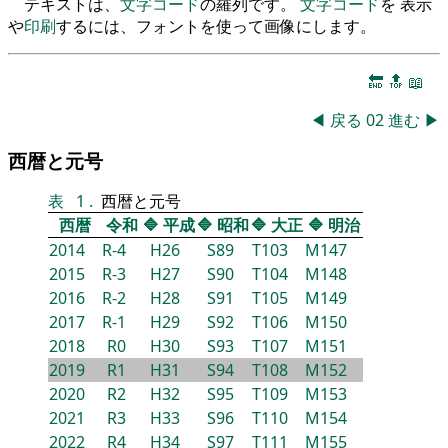
テキストは、
文字コード
の羅列です。
文字コード
を 表示
や
印刷
するには、フォントを使って画像にします。
🔚
🔝
📖
◀
戻る
02
進む
▶
西暦と元号
表
1
.
西暦と元号
西暦
令和
🔷
平成
🔷
昭和
🔷
大正
🔷
明治
2014
R-4
H26
S89
T103
M147
2015
R-3
H27
S90
T104
M148
2016
R-2
H28
S91
T105
M149
2017
R-1
H29
S92
T106
M150
2018
R0
H30
S93
T107
M151
2019
R1
H31
S94
T108
M152
2020
R2
H32
S95
T109
M153
2021
R3
H33
S96
T110
M154
2022
R4
H34
S97
T111
M155