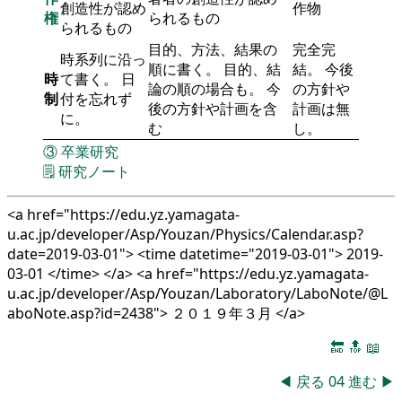
創造性が認め
作物
権
られるもの
られるもの
目的、方法、結果の
完全完
時系列に沿っ
順に書く。 目的、結
結。 今後
時
て書く。 日
論の順の場合も。 今
の方針や
制
付を忘れず
後の方針や計画を含
計画は無
に。
む
し。
③
卒業研究
🗒️
研究ノート
<a href="https://edu.yz.yamagata-
u.ac.jp/developer/Asp/Youzan/Physics/Calendar.asp?
date=2019-03-01"> <time datetime="2019-03-01"> 2019-
03-01 </time> </a> <a href="https://edu.yz.yamagata-
u.ac.jp/developer/Asp/Youzan/Laboratory/LaboNote/@L
aboNote.asp?id=2438"> ２０１９年３月 </a>
🔚
🔝
📖
◀
戻る
04
進む
▶