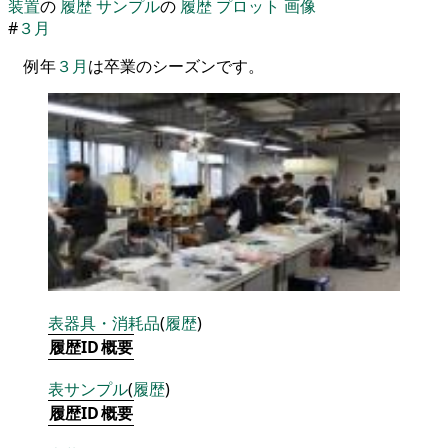
装置
の
履歴
サンプル
の
履歴
プロット
画像
#
３月
例年
３月
は卒業の
シーズン
です
。
表
器具・消耗品
(
履歴
)
履歴ID
概要
表
サンプル
(
履歴
)
履歴ID
概要