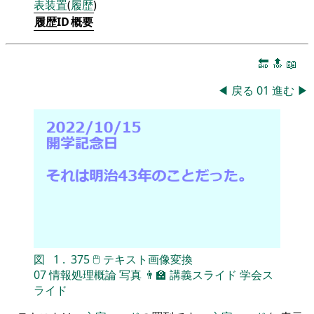
表
装置
(
履歴
)
履歴ID
概要
🔚
🔝
📖
◀
戻る
01
進む
▶
図
1
.
375
🖱
テキスト画像変換
07
情報処理概論
写真
👨‍🏫
講義スライド
学会ス
ライド