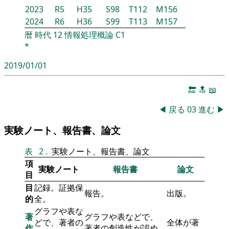
2023
R5
H35
S98
T112
M156
2024
R6
H36
S99
T113
M157
暦
時代
12
情報処理概論
C1
*
2019/01/01
🔚
🔝
📖
◀
戻る
03
進む
▶
実験ノート、報告書、論文
表
2
.
実験ノート、報告書、論文
項
実験ノート
報告書
論文
目
目
記録。証拠保
報告。
出版。
的
全。
グラフや表な
著
グラフや表などで、
どで、著者の
全体が著
作
著者の創造性が認め