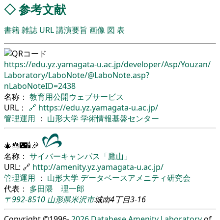
◇
参考文献
書籍
雑誌
URL
講演要旨
画像
図
表
https://edu.yz.yamagata-u.ac.jp/
developer/
Asp/
Youzan/
Laboratory/
LaboNote/
@LaboNote.asp?
nLaboNoteID=2438
名称：
教育用公開ウェブサービス
URL：
🔗
https://edu.yz.yamagata-u.ac.jp/
管理運用
：
山形大学
学術情報基盤センター
🎄🎂🌃🕯🎉
名称：
サイバーキャンパス「鷹山」
URL: 🔗
http://amenity.yz.yamagata-u.ac.jp/
管理運用
：
山形大学
データベースアメニティ研究会
代表：
多田隈 理一郎
〒992-8510
山形県
米沢市
城南4丁目3-16
Copyright ©1996-
2026
Databese Amenity Laboratory
of