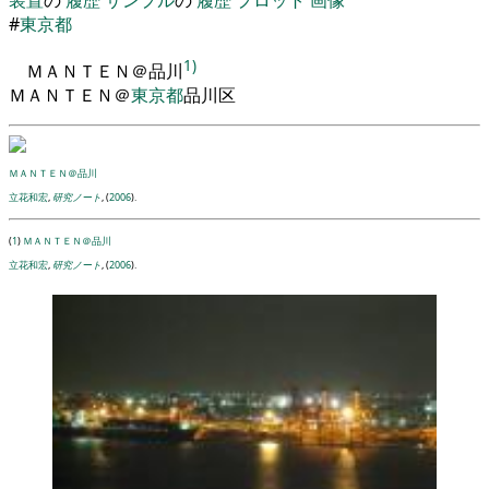
#
東京都
1)
ＭＡＮＴＥＮ
＠
品川
ＭＡＮＴＥＮ
＠
東京都
品川区
ＭＡＮＴＥＮ＠品川
立花和宏
,
研究ノート
, (
2006
).
(
1
)
ＭＡＮＴＥＮ＠品川
立花和宏
,
研究ノート
, (
2006
).