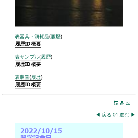
表
器具・消耗品
(
履歴
)
履歴ID
概要
表
サンプル
(
履歴
)
履歴ID
概要
表
装置
(
履歴
)
履歴ID
概要
🔚
🔝
📖
◀
戻る
01
進む
▶