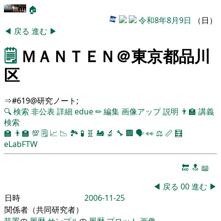
🏠
令和8年8月9日
（日）
◀
戻る
進む
▶
🗒️
ＭＡＮＴＥＮ＠東京都品川
区
⇒#619@研究ノート;
🔍
検索
非公表
詳細
edue
✏
編集
画像アップ
説明
👨‍🏫
講義
検索
🏫
👨‍🏫
💯
🗒️
📈
📉
🏞
🧪
🧬
🚂
🔬
🔧
🏢
🗣️
👀
⚖️
📏
🧮
eLabFTW
🔚
🔝
📖
◀
戻る
00
進む
▶
日時
2006-11-25
関係者（共同研究者）
装置
の
履歴
サンプル
の
履歴
プロット
画像