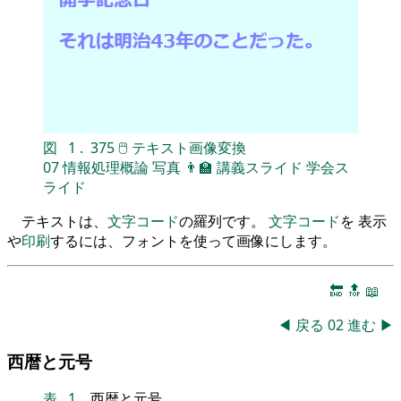
図
1
.
375
🖱
テキスト画像変換
07
情報処理概論
写真
👨‍🏫
講義スライド
学会ス
ライド
テキストは、
文字コード
の羅列です。
文字コード
を 表示
や
印刷
するには、フォントを使って画像にします。
🔚
🔝
📖
◀
戻る
02
進む
▶
西暦と元号
表
1
.
西暦と元号