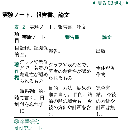
◀
戻る
03
進む
▶
実験ノート、報告書、論文
表
2
.
実験ノート、報告書、論文
項
実験ノート
報告書
論文
目
目
記録。証拠保
報告。
出版。
的
全。
グラフや表な
著
グラフや表などで、
どで、著者の
全体が著
作
著者の創造性が認め
創造性が認め
作物
権
られるもの
られるもの
目的、方法、結果の
完全完
時系列に沿っ
順に書く。 目的、結
結。 今後
時
て書く。 日
論の順の場合も。 今
の方針や
制
付を忘れず
後の方針や計画を含
計画は無
に。
む
し。
③
卒業研究
🗒️
研究ノート