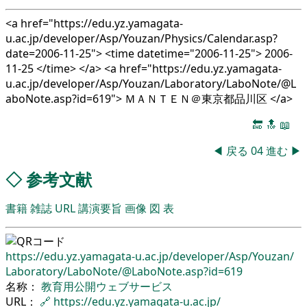
<a href="https://edu.yz.yamagata-
u.ac.jp/developer/Asp/Youzan/Physics/Calendar.asp?
date=2006-11-25"> <time datetime="2006-11-25"> 2006-
11-25 </time> </a> <a href="https://edu.yz.yamagata-
u.ac.jp/developer/Asp/Youzan/Laboratory/LaboNote/@L
aboNote.asp?id=619"> ＭＡＮＴＥＮ＠東京都品川区 </a>
🔚
🔝
📖
◀
戻る
04
進む
▶
◇
参考文献
書籍
雑誌
URL
講演要旨
画像
図
表
https://edu.yz.yamagata-u.ac.jp/
developer/
Asp/
Youzan/
Laboratory/
LaboNote/
@LaboNote.asp?id=619
名称：
教育用公開ウェブサービス
URL：
🔗
https://edu.yz.yamagata-u.ac.jp/