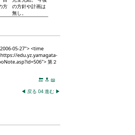
の方
の方針や計画は
無し。
=2006-05-27"> <time
"https://edu.yz.yamagata-
aboNote.asp?id=506"> 第２
🔚
🔝
📖
◀
戻る
04
進む
▶