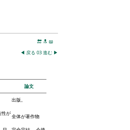
🔚
🔝
📖
◀
戻る
03
進む
▶
論文
出版。
造性が
全体が著作物
 目
完全完結。 今後