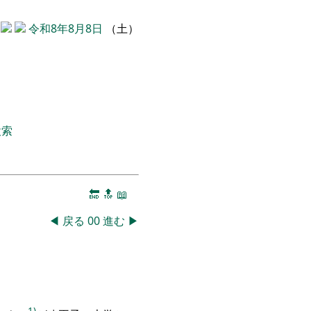
令和8年8月8日
（土）
検索
🔚
🔝
📖
◀
戻る
00
進む
▶
1)