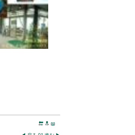
🔚
🔝
📖