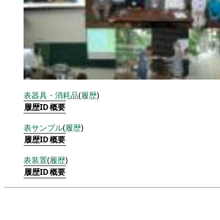
表
器具・消耗品
(
履歴
)
履歴ID
概要
表
サンプル
(
履歴
)
履歴ID
概要
表
装置
(
履歴
)
履歴ID
概要