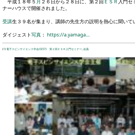
平成
１８
年
５
月
２６
日から
２８
日に
、
第
２
回
ＥＳＲ
入門
セ
ナーハウス
で開催されました
。
受講
生
３９
名が集まり
、
講師の先生方の説明
を
熱心に聞いて
ダイジェスト
写真
：
https://a.yamaga…
(
1
)
電子スピンサイエンス学会(SEST) 第２回ＥＳＲ入門セミナー
,
会議
.