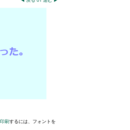
◀
戻る
01
進む
▶
印刷
するには、フォントを