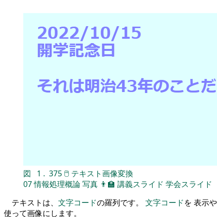
図
1
.
375
🖱
テキスト画像変換
07
情報処理概論
写真
👨‍🏫
講義スライド
学会スライド
テキストは、
文字コード
の羅列です。
文字コード
を 表示や
使って画像にします。