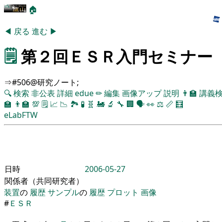
🏠
◀
戻る
進む
▶
🗒️
第２回ＥＳＲ入門セミナー
⇒#506@研究ノート;
🔍
検索
非公表
詳細
edue
✏
編集
画像アップ
説明
👨‍🏫
講義
🏫
👨‍🏫
💯
🗒️
📈
📉
🏞
🧪
🧬
🚂
🔬
🔧
🏢
🗣️
👀
⚖️
📏
🧮
eLabFTW
日時
2006-05-27
関係者（共同研究者）
装置
の
履歴
サンプル
の
履歴
プロット
画像
#
ＥＳＲ