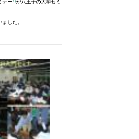
ミナー
が
八
王子の大学
セミ
いました
。