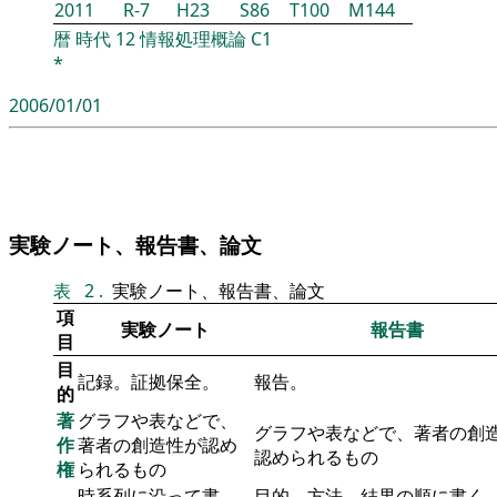
2011
R-7
H23
S86
T100
M144
暦
時代
12
情報処理概論
C1
*
2006/01/01
実験ノート、報告書、論文
表
2
.
実験ノート、報告書、論文
項
実験ノート
報告書
目
目
記録。証拠保全。
報告。
的
著
グラフや表などで、
グラフや表などで、著者の創
作
著者の創造性が認め
認められるもの
権
られるもの
時系列に沿って書
目的、方法、結果の順に書く。