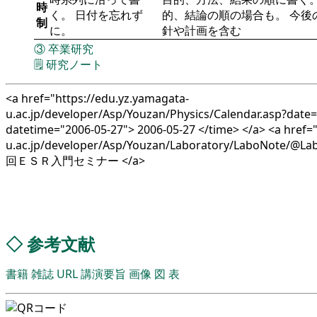
時
く。 日付を忘れず
的、結論の順の場合も。 今後
制
に。
針や計画を含む
③
卒業研究
🗒️
研究ノート
<a href="https://edu.yz.yamagata-
u.ac.jp/developer/Asp/Youzan/Physics/Calendar.asp?date
datetime="2006-05-27"> 2006-05-27 </time> </a> <a href=
u.ac.jp/developer/Asp/Youzan/Laboratory/LaboNote/@L
回ＥＳＲ入門セミナー </a>
◇
参考文献
書籍
雑誌
URL
講演要旨
画像
図
表