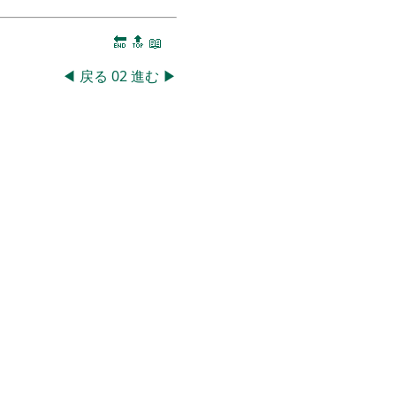
🔚
🔝
📖
◀
戻る
02
進む
▶