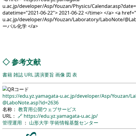
u.ac.jp/developer/Asp/Youzan/Physics/Calendar.asp?date
datetime="2021-06-22"> 2021-06-22 </time> </a> <a href=
u.ac.jp/developer/Asp/Youzan/Laboratory/LaboNote/@L
ーバル化学 </a>
◇
参考文献
書籍
雑誌
URL
講演要旨
画像
図
表
https://edu.yz.yamagata-u.ac.jp/
developer/
Asp/
Youzan/
La
@LaboNote.asp?id=2636
名称：
教育用公開ウェブサービス
URL：
🔗
https://edu.yz.yamagata-u.ac.jp/
管理運用
：
山形大学
学術情報基盤センター