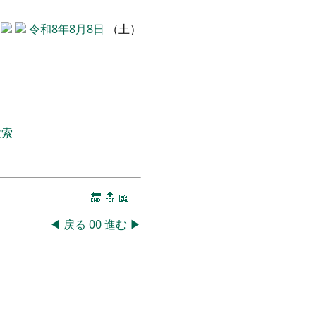
令和8年8月8日
（土）
検索
🔚
🔝
📖
◀
戻る
00
進む
▶