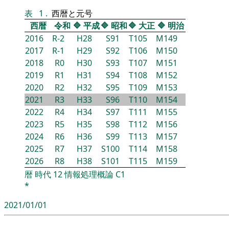
表
1
.
西暦と元号
西暦
令和
🔷
平成
🔷
昭和
🔷
大正
🔷
明治
2016
R-2
H28
S91
T105
M149
2017
R-1
H29
S92
T106
M150
2018
R0
H30
S93
T107
M151
2019
R1
H31
S94
T108
M152
2020
R2
H32
S95
T109
M153
2021
R3
H33
S96
T110
M154
2022
R4
H34
S97
T111
M155
2023
R5
H35
S98
T112
M156
2024
R6
H36
S99
T113
M157
2025
R7
H37
S100
T114
M158
2026
R8
H38
S101
T115
M159
暦
時代
12
情報処理概論
C1
*
2021/01/01