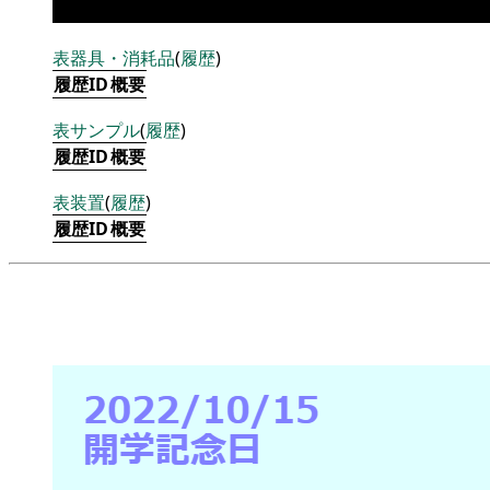
表
器具・消耗品
(
履歴
)
履歴ID
概要
表
サンプル
(
履歴
)
履歴ID
概要
表
装置
(
履歴
)
履歴ID
概要