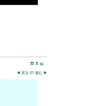
🔚
🔝
📖
◀
戻る
01
進む
▶