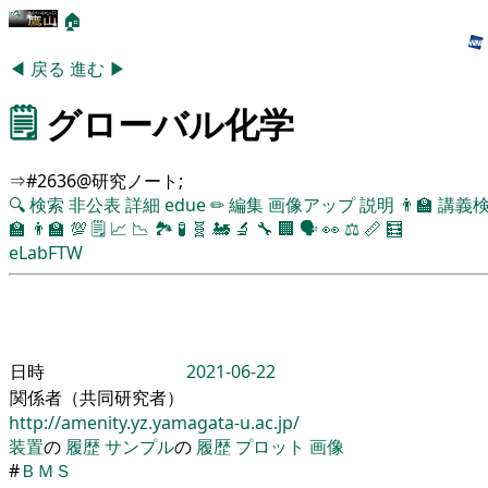
🏠
◀
戻る
進む
▶
🗒️
グローバル化学
⇒#2636@研究ノート;
🔍
検索
非公表
詳細
edue
✏
編集
画像アップ
説明
👨‍🏫
講義
🏫
👨‍🏫
💯
🗒️
📈
📉
🏞
🧪
🧬
🚂
🔬
🔧
🏢
🗣️
👀
⚖️
📏
🧮
eLabFTW
日時
2021-06-22
関係者（共同研究者）
http://amenity.yz.yamagata-u.ac.jp/
装置
の
履歴
サンプル
の
履歴
プロット
画像
#
ＢＭＳ