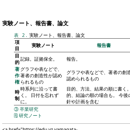
実験ノート、報告書、論文
表
2
.
実験ノート、報告書、論文
項
実験ノート
報告書
目
目
記録。証拠保全。
報告。
的
著
グラフや表などで、
グラフや表などで、著者の創
作
著者の創造性が認め
認められるもの
権
られるもの
時系列に沿って書
目的、方法、結果の順に書く。
時
く。 日付を忘れず
的、結論の順の場合も。 今後
制
に。
針や計画を含む
③
卒業研究
🗒️
研究ノート
<a href="https://edu.yz.yamagata-