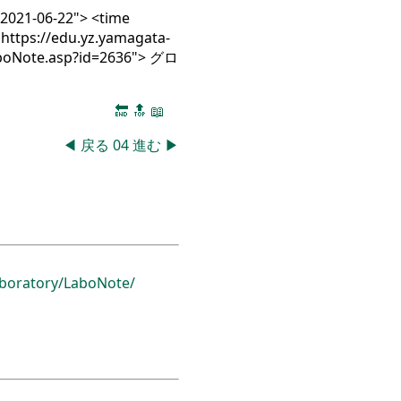
=2021-06-22"> <time
"https://edu.yz.yamagata-
aboNote.asp?id=2636"> グロ
🔚
🔝
📖
◀
戻る
04
進む
▶
boratory/
LaboNote/