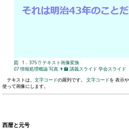
図
1
.
375
🖱
テキスト画像変換
07
情報処理概論
写真
👨‍🏫
講義スライド
学会スライド
テキストは、
文字コード
の羅列です。
文字コード
を 表示や
使って画像にします。
西暦と元号