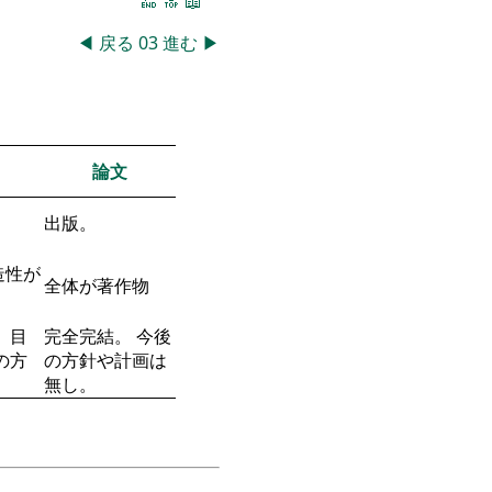
🔚
🔝
📖
◀
戻る
03
進む
▶
論文
出版。
造性が
全体が著作物
 目
完全完結。 今後
の方
の方針や計画は
無し。