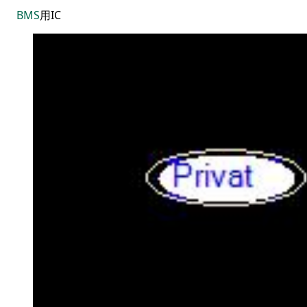
BMS
用IC