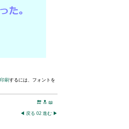
印刷
するには、フォントを
🔚
🔝
📖
◀
戻る
02
進む
▶