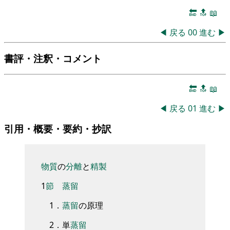
🔚
🔝
📖
◀
戻る
00
進む
▶
書評・注釈・コメント
🔚
🔝
📖
◀
戻る
01
進む
▶
引用・概要・要約・抄訳
物質
の
分離
と
精製
1
節
蒸留
1
．
蒸留
の原理
2
．
単
蒸留