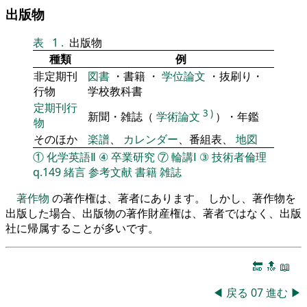
出版物
表
1
.
出版物
種類
例
非定期刊
図書
・書籍 ・
学位論文
・抜刷り・
行物
学校教科書
定期刊行
3
)
新聞・雑誌（
学術論文
）・年鑑
物
そのほか
楽譜
、
カレンダー
、番組表、
地図
①
化学英語Ⅱ
④
卒業研究
⑦
輪講Ⅰ
③
技術者倫理
q.149
緒言
参考文献
書籍
雑誌
著作物
の著作権は、著者にあります。 しかし、著作物を
出版した場合、出版物の著作財産権は、著者ではなく、出版
社に帰属することが多いです。
🔚
🔝
📖
◀
戻る
07
進む
▶