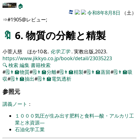
🏠
令和8年8月8日
（土）
⇒#1905@レビュー;
🔖
6. 物質の分離と精製
小菅人慈 ほか10名
.
化学工学
.
実教出版,
2023
.
https://www.jikkyo.co.jp/book/detail/23035223
🔍
検索
編集
書籍検索
#
🗒️
👨‍🏫
物質
#
🗒️
👨‍🏫
分離
#
🗒️
👨‍🏫
精製
#
🗒️
👨‍🏫
蒸留
#
🗒️
👨‍🏫
吸
収
#
🗒️
👨‍🏫
抽出
#
🗒️
👨‍🏫
電気透析
参照元
講義ノート
：
１０００気圧が生み出す肥料と食料―酸・アルカリ工
業と水資源―
石油化学工業