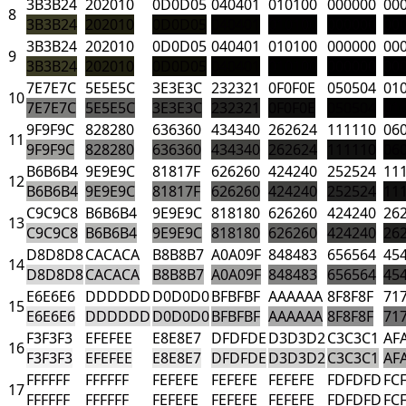
3B3B24
202010
0D0D05
040401
010100
000000
00
8
3B3B24
202010
0D0D05
040401
010100
000000
00
3B3B24
202010
0D0D05
040401
010100
000000
00
9
3B3B24
202010
0D0D05
040401
010100
000000
00
7E7E7C
5E5E5C
3E3E3C
232321
0F0F0E
050504
01
10
7E7E7C
5E5E5C
3E3E3C
232321
0F0F0E
050504
01
9F9F9C
828280
636360
434340
262624
111110
06
11
9F9F9C
828280
636360
434340
262624
111110
06
B6B6B4
9E9E9C
81817F
626260
424240
252524
11
12
B6B6B4
9E9E9C
81817F
626260
424240
252524
11
C9C9C8
B6B6B4
9E9E9C
818180
626260
424240
26
13
C9C9C8
B6B6B4
9E9E9C
818180
626260
424240
26
D8D8D8
CACACA
B8B8B7
A0A09F
848483
656564
45
14
D8D8D8
CACACA
B8B8B7
A0A09F
848483
656564
45
E6E6E6
DDDDDD
D0D0D0
BFBFBF
AAAAAA
8F8F8F
71
15
E6E6E6
DDDDDD
D0D0D0
BFBFBF
AAAAAA
8F8F8F
71
F3F3F3
EFEFEE
E8E8E7
DFDFDE
D3D3D2
C3C3C1
AF
16
F3F3F3
EFEFEE
E8E8E7
DFDFDE
D3D3D2
C3C3C1
AF
FFFFFF
FFFFFF
FEFEFE
FEFEFE
FEFEFE
FDFDFD
FC
17
FFFFFF
FFFFFF
FEFEFE
FEFEFE
FEFEFE
FDFDFD
FC