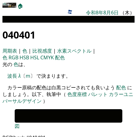
🏠
令和8年8月6日
（木）
パレット
040401
周期表
|
色
|
比視感度
|
水素スペクトル
|
色
RGB
HSB
HSL
CMYK
配色
光の
色
は、
波長
λ
〔
m
〕 で決まります。
カラー原稿の配色は白黒コピーされても良いよう
配色
に
しましょう。以下、執筆中（
色度座標
パレット
カラーユニ
バーサルデザイン
）
図