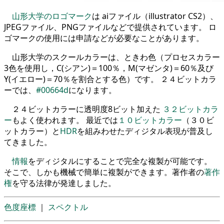
山形大学のロゴマーク
は aiファイル（illustrator CS2）、
JPEGファイル、PNGファイルなどで提供されています。 ロ
ゴマークの使用には申請などが必要なことがあります。
山形大学のスクールカラーは、ときわ色（プロセスカラー
3色を使用し，C(シアン)＝100％，M(マゼンタ)＝60％及び
Y(イエロー)＝70％を割合とする色）です。 ２４ビットカラ
ーでは、
#00664d
になります。
２４ビットカラーに透明度8ビット加えた
３２ビットカラ
ー
もよく使われます。 最近では
１０ビットカラー
（３０ビ
ットカラー）と
HDR
を組みわせたディジタル表現が普及し
てきました。
情報
をディジタルにすることで完全な複製が可能です。
そこで、しかも機械で簡単に複製ができます。著作者の
著作
権
を守る法律が発達しました。
色度座標
｜
スペクトル