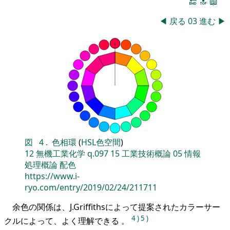
🔚
🔝
📖
◀
戻る
03
進む
▶
図
4
.
色相環
(
HSL色空間
)
12
無機工業化学
q.097
15
工業技術概論
05
情報
処理概論
配色
https://www.i-
ryo.com/entry/2019/02/24/211711
余色の関係は、J.Griffithsによって提案されたカラーサー
4
)
5
)
クルによって、よく理解できる 。