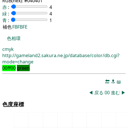
RGB(hex):
#040401
赤
:
4
緑
:
4
青
:
1
補色
FBFBFE
色相環
cmyk
http://gameland2.sakura.ne.jp/database/color/db.cgi?
mode=change
00ff00
green
🔚
🔝
📖
◀
戻る
00
進む
▶
色度座標