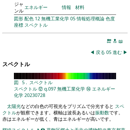
ジャ
エネルギー
情報
材料
ンル
図形
配色
12
無機工業化学
05
情報処理概論
色度
座標
スペクトル
🔚
🔝
📖
◀
戻る
05
進む
▶
スペクトル
図
5
.
スペクトル
スペクトル
⑫
q.097
無機工業化学
⑭
エネルギー
化学
20230728
太陽光
などの白色の可視光をプリズムで分光すると
スペ
クトル
が観察できます。横軸は波長あるいは
振動数
です。
赤はエネルギーが低く、青はエネルギーが高いです。
輝線スペクトル
👨‍🏫
葛飾区郷土と天文の博物館＠東京都葛