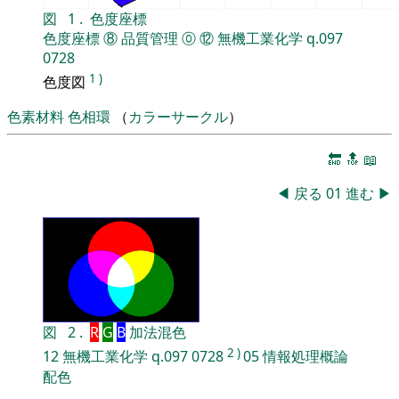
図
1
.
色度座標
色度座標
⑧
品質管理
⓪
⑫
無機工業化学
q.097
0728
1
)
色度図
色素材料
色相環
（
カラーサークル
）
🔚
🔝
📖
◀
戻る
01
進む
▶
図
2
.
R
G
B
加法混色
2
)
12
無機工業化学
q.097
0728
05
情報処理概論
配色