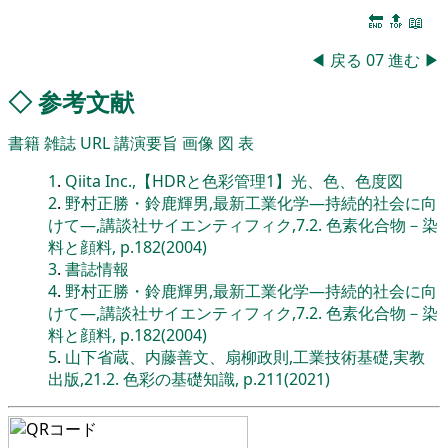
🔚
🔝
📖
◀
戻る
07
進む
▶
◇
参考文献
書籍
雑誌
URL
講演要旨
画像
図
表
1
.
Qiita Inc.,【HDRと色彩管理1】光、色、色度図
2
.
野村正勝・鈴鹿輝男,最新工業化学―持続的社会に向
けて―,講談社サイエンティフィク,7.2. 色素化合物－染
料と顔料, p.182(2004)
3
.
書誌情報
4
.
野村正勝・鈴鹿輝男,最新工業化学―持続的社会に向
けて―,講談社サイエンティフィク,7.2. 色素化合物－染
料と顔料, p.182(2004)
5
.
山下省蔵、内藤善文、扇柳政則,工業技術基礎,実教
出版,21.2. 色彩の基礎知識, p.211(2021)