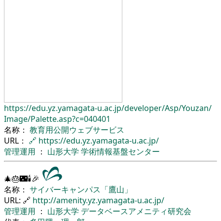
https://edu.yz.yamagata-u.ac.jp/
developer/
Asp/
Youzan/
Image/
Palette.asp?c=040401
名称：
教育用公開ウェブサービス
URL：
🔗
https://edu.yz.yamagata-u.ac.jp/
管理運用
：
山形大学
学術情報基盤センター
🎄🎂🌃🕯🎉
名称：
サイバーキャンパス「鷹山」
URL: 🔗
http://amenity.yz.yamagata-u.ac.jp/
管理運用
：
山形大学
データベースアメニティ研究会