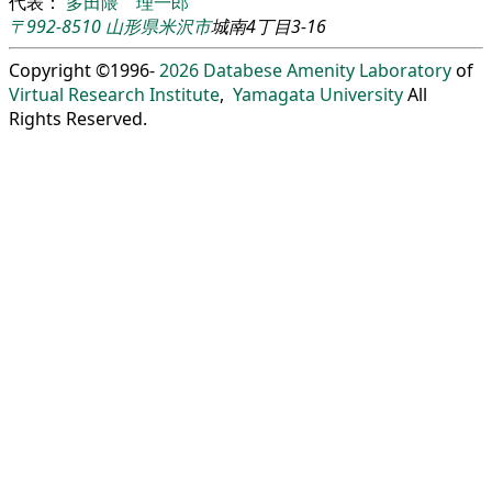
代表：
多田隈 理一郎
〒992-8510
山形県
米沢市
城南4丁目3-16
Copyright ©1996-
2026
Databese Amenity Laboratory
of
Virtual Research Institute
,
Yamagata University
All
Rights Reserved.