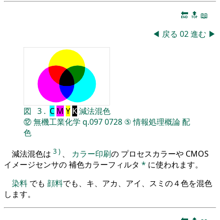
🔚
🔝
📖
◀
戻る
02
進む
▶
図
3
.
C
M
Y
K
減法混色
⑫
無機工業化学
q.097
0728
⑤
情報処理概論
配
色
3
)
減法混色は
、
カラー印刷
の プロセスカラーや CMOS
イメージセンサの 補色カラーフィルタ
*
に使われます。
染料
でも
顔料
でも、キ、アカ、アイ、スミの４色を混色
します。