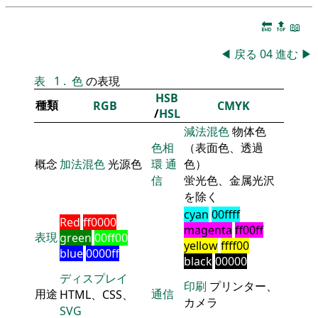
🔚
🔝
📖
◀
戻る
04
進む
▶
表
1
.
色
の表現
HSB
種類
RGB
CMYK
/
HSL
減法混色
物体色
色相
（表面色、透過
概念
加法混色
光源色
環
通
色）
信
蛍光色、金属光沢
を除く
cyan
00ffff
Red
ff0000
magenta
ff00ff
表現
green
00ff00
yellow
ffff00
blue
0000ff
black
00000
ディスプレイ
印刷
プリンター、
用途
通信
HTML、CSS、
カメラ
SVG