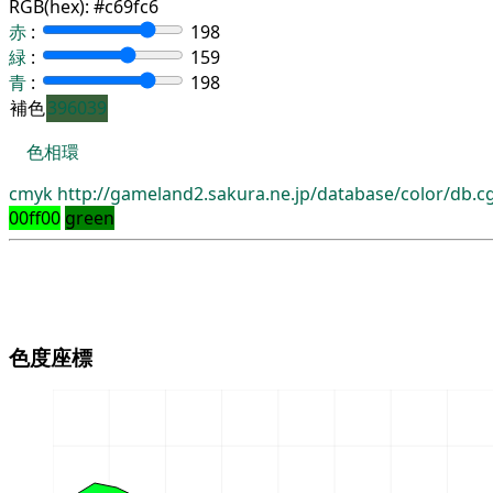
RGB(hex):
#c69fc6
赤
:
198
緑
:
159
青
:
198
補色
396039
色相環
cmyk
http://gameland2.sakura.ne.jp/database/color/db.
00ff00
green
色度座標