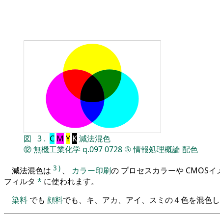
図
3
.
C
M
Y
K
減法混色
⑫
無機工業化学
q.097
0728
⑤
情報処理概論
配色
3
)
減法混色は
、
カラー印刷
の プロセスカラーや CMOS
フィルタ
*
に使われます。
染料
でも
顔料
でも、キ、アカ、アイ、スミの４色を混色し