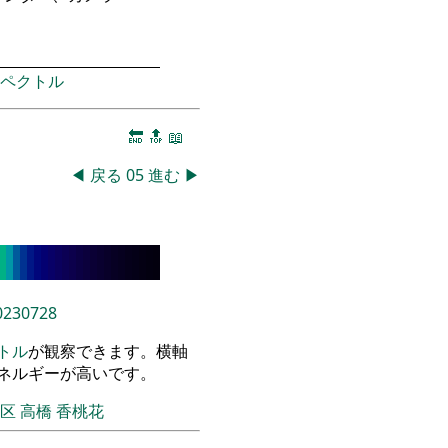
ペクトル
🔚
🔝
📖
◀
戻る
05
進む
▶
0230728
トル
が観察できます。横軸
エネルギーが高いです。
飾区
高橋 香桃花