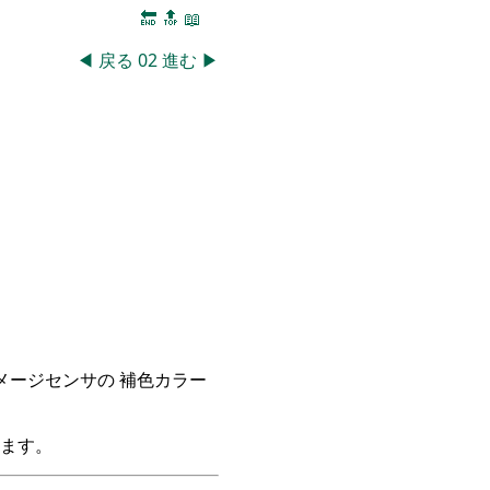
🔚
🔝
📖
◀
戻る
02
進む
▶
イメージセンサの 補色カラー
ます。