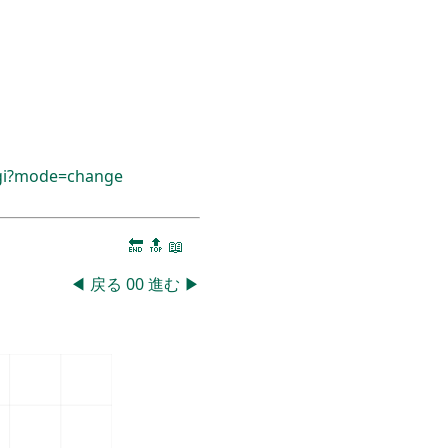
cgi?mode=change
🔚
🔝
📖
◀
戻る
00
進む
▶