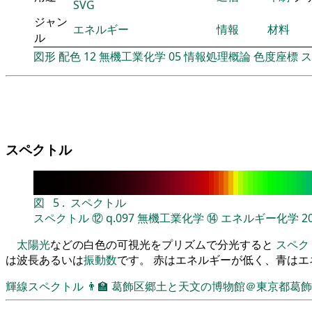
SVG
ジャン
エネルギー
情報
材料
ル
図形
配色
12
無機工業化学
05
情報処理概論
色度座標
ス
スペクトル
図
5
.
スペクトル
スペクトル
⑫
q.097
無機工業化学
⑭
エネルギー化学
2
太陽光
などの白色の可視光をプリズムで分光すると
スペク
は波長あるいは
振動数
です。 赤はエネルギーが低く、青は
輝線スペクトル
👨‍🏫
葛飾区郷土と天文の博物館＠東京都葛