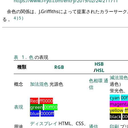
https://www.i-ryo.com/entry/2019/02/24/211711
余色の関係は、J.Griffithsによって提案されたカラーサ
4
)
5
)
る 。
表
1
.
色
の表現
HSB
種類
RGB
/
HSL
減法混色
色相環
通
概念
加法混色
光源色
過色）
信
蛍光色、
cyan
00f
Red
ff0000
magent
表現
green
00ff00
yellow
f
blue
0000ff
black
00
ディスプレイ
HTML、CSS、
用途
通信
印刷
プ