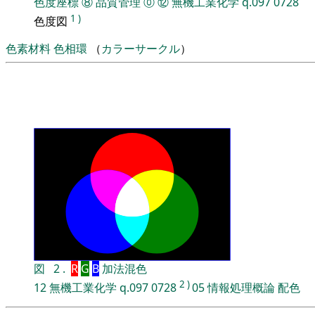
色度座標
⑧
品質管理
⓪
⑫
無機工業化学
q.097
0728
1
)
色度図
色素材料
色相環
（
カラーサークル
）
図
2
.
R
G
B
加法混色
2
)
12
無機工業化学
q.097
0728
05
情報処理概論
配色