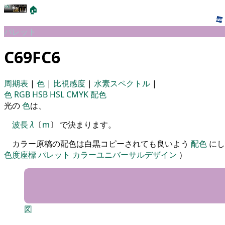
🏠
パレット
C69FC6
周期表
|
色
|
比視感度
|
水素スペクトル
|
色
RGB
HSB
HSL
CMYK
配色
光の
色
は、
波長
λ
〔
m
〕 で決まります。
カラー原稿の配色は白黒コピーされても良いよう
配色
にし
色度座標
パレット
カラーユニバーサルデザイン
）
図