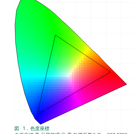
図
1
.
色度座標