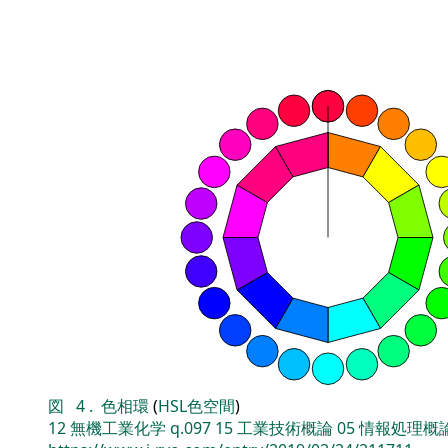
図
4
.
色相環
(
HSL色空間
)
12
無機工業化学
q.097
15
工業技術概論
05
情報処理概