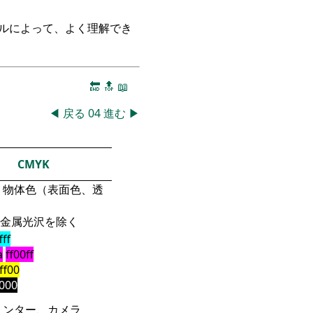
ークルによって、よく理解でき
🔚
🔝
📖
◀
戻る
04
進む
▶
CMYK
物体色（表面色、透
金属光沢を除く
fff
a
ff00ff
fff00
000
リンター、カメラ