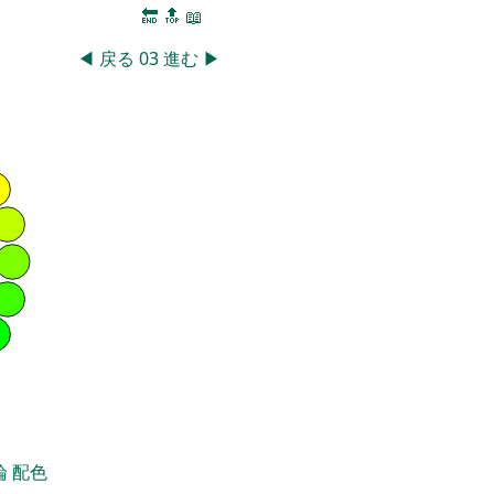
🔚
🔝
📖
◀
戻る
03
進む
▶
論
配色