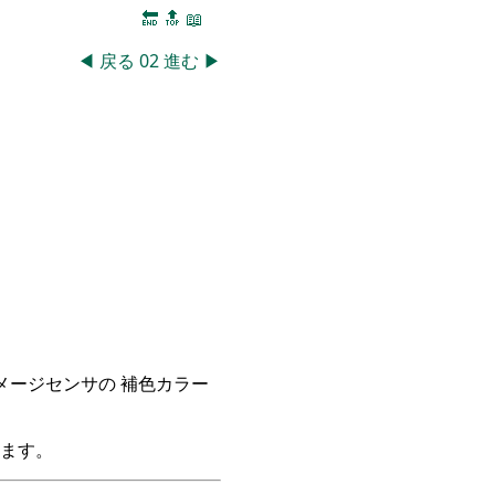
🔚
🔝
📖
◀
戻る
02
進む
▶
イメージセンサの 補色カラー
ます。