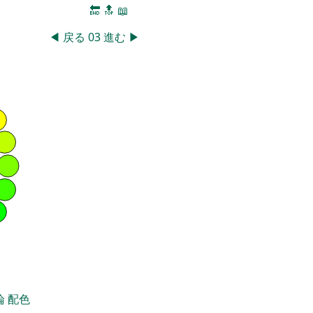
🔚
🔝
📖
◀
戻る
03
進む
▶
論
配色