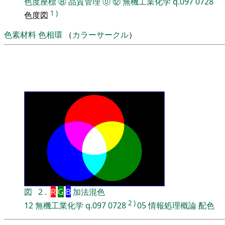
色度座標
⑧
品質管理
⓪
⑫
無機工業化学
q.097
0728
1
)
色度図
色素材料
色相環
（
カラーサークル
）
図
2
.
R
G
B
加法混色
2
)
12
無機工業化学
q.097
0728
05
情報処理概論
配色