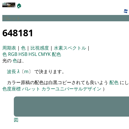
🏠
パレット
648181
周期表
|
色
|
比視感度
|
水素スペクトル
|
色
RGB
HSB
HSL
CMYK
配色
光の
色
は、
波長
λ
〔
m
〕 で決まります。
カラー原稿の配色は白黒コピーされても良いよう
配色
にし
色度座標
パレット
カラーユニバーサルデザイン
）
図