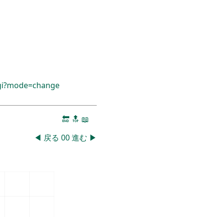
cgi?mode=change
🔚
🔝
📖
◀
戻る
00
進む
▶