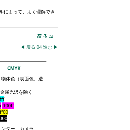
ークルによって、よく理解でき
🔚
🔝
📖
◀
戻る
04
進む
▶
CMYK
物体色（表面色、透
金属光沢を除く
fff
a
ff00ff
fff00
000
リンター、カメラ