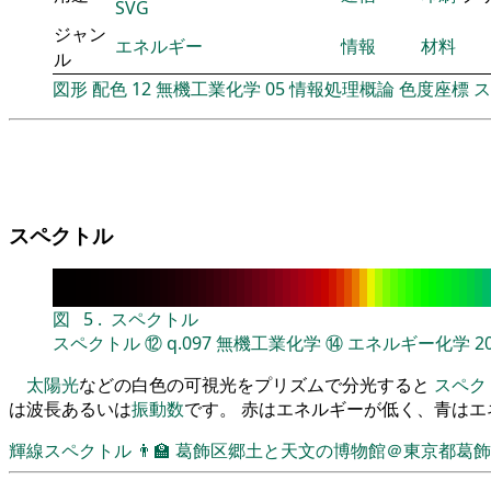
SVG
ジャン
エネルギー
情報
材料
ル
図形
配色
12
無機工業化学
05
情報処理概論
色度座標
ス
スペクトル
図
5
.
スペクトル
スペクトル
⑫
q.097
無機工業化学
⑭
エネルギー化学
2
太陽光
などの白色の可視光をプリズムで分光すると
スペク
は波長あるいは
振動数
です。 赤はエネルギーが低く、青は
輝線スペクトル
👨‍🏫
葛飾区郷土と天文の博物館＠東京都葛