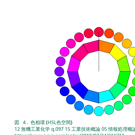
図
4
.
色相環
(
HSL色空間
)
12
無機工業化学
q.097
15
工業技術概論
05
情報処理概