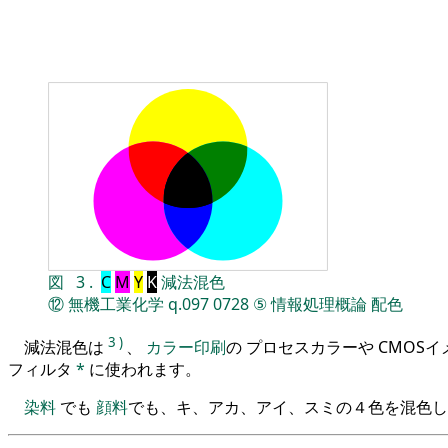
図
3
.
C
M
Y
K
減法混色
⑫
無機工業化学
q.097
0728
⑤
情報処理概論
配色
3
)
減法混色は
、
カラー印刷
の プロセスカラーや CMOS
フィルタ
*
に使われます。
染料
でも
顔料
でも、キ、アカ、アイ、スミの４色を混色し