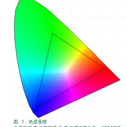
図
1
.
色度座標