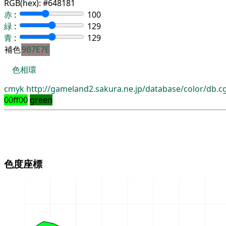
RGB(hex):
#648181
赤
:
100
緑
:
129
青
:
129
補色
9B7E7E
色相環
cmyk
http://gameland2.sakura.ne.jp/database/color/db.
00ff00
green
色度座標