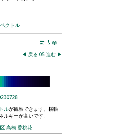
ペクトル
🔚
🔝
📖
◀
戻る
05
進む
▶
0230728
トル
が観察できます。横軸
エネルギーが高いです。
飾区
高橋 香桃花