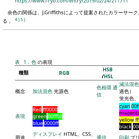
https://www.i-ryo.com/entry/2019/02/24/211711
余色の関係は、J.Griffithsによって提案されたカラーサ
4
)
5
)
る 。
表
1
.
色
の表現
HSB
種類
RGB
/
HSL
減法混色
色相環
通
概念
加法混色
光源色
過色）
信
蛍光色、
cyan
00f
Red
ff0000
magent
表現
green
00ff00
yellow
f
blue
0000ff
black
00
ディスプレイ
HTML、CSS、
用途
通信
印刷
プ