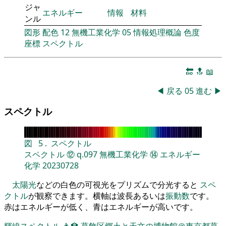
ジャ
エネルギー
情報
材料
ンル
図形
配色
12
無機工業化学
05
情報処理概論
色度
座標
スペクトル
🔚
🔝
📖
◀
戻る
05
進む
▶
スペクトル
図
5
.
スペクトル
スペクトル
⑫
q.097
無機工業化学
⑭
エネルギー
化学
20230728
太陽光
などの白色の可視光をプリズムで分光すると
スペ
クトル
が観察できます。横軸は波長あるいは
振動数
です。
赤はエネルギーが低く、青はエネルギーが高いです。
輝線スペクトル
👨‍🏫
葛飾区郷土と天文の博物館＠東京都葛