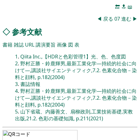
🔚
🔝
📖
◀
戻る
07
進む
▶
◇
参考文献
書籍
雑誌
URL
講演要旨
画像
図
表
1
.
Qiita Inc.,【HDRと色彩管理1】光、色、色度図
2
.
野村正勝・鈴鹿輝男,最新工業化学―持続的社会に向
けて―,講談社サイエンティフィク,7.2. 色素化合物－染
料と顔料, p.182(2004)
3
.
書誌情報
4
.
野村正勝・鈴鹿輝男,最新工業化学―持続的社会に向
けて―,講談社サイエンティフィク,7.2. 色素化合物－染
料と顔料, p.182(2004)
5
.
山下省蔵、内藤善文、扇柳政則,工業技術基礎,実教
出版,21.2. 色彩の基礎知識, p.211(2021)