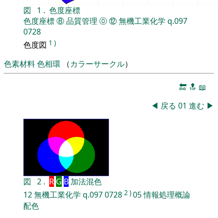
図
1
.
色度座標
色度座標
⑧
品質管理
⓪
⑫
無機工業化学
q.097
0728
1
)
色度図
色素材料
色相環
（
カラーサークル
）
🔚
🔝
📖
◀
戻る
01
進む
▶
図
2
.
R
G
B
加法混色
2
)
12
無機工業化学
q.097
0728
05
情報処理概論
配色