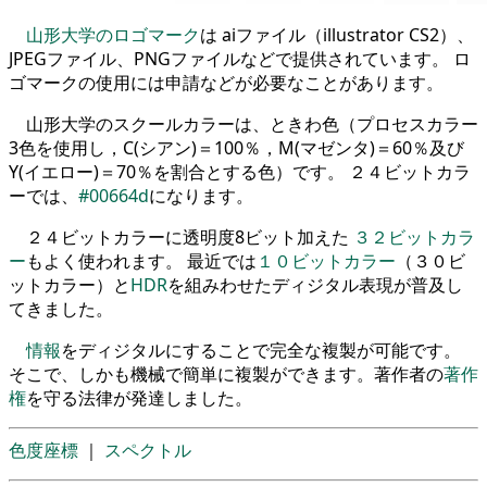
山形大学のロゴマーク
は aiファイル（illustrator CS2）、
JPEGファイル、PNGファイルなどで提供されています。 ロ
ゴマークの使用には申請などが必要なことがあります。
山形大学のスクールカラーは、ときわ色（プロセスカラー
3色を使用し，C(シアン)＝100％，M(マゼンタ)＝60％及び
Y(イエロー)＝70％を割合とする色）です。 ２４ビットカラ
ーでは、
#00664d
になります。
２４ビットカラーに透明度8ビット加えた
３２ビットカラ
ー
もよく使われます。 最近では
１０ビットカラー
（３０ビ
ットカラー）と
HDR
を組みわせたディジタル表現が普及し
てきました。
情報
をディジタルにすることで完全な複製が可能です。
そこで、しかも機械で簡単に複製ができます。著作者の
著作
権
を守る法律が発達しました。
色度座標
｜
スペクトル