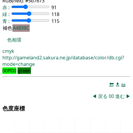
RGB(hex):
#5b7673
赤
:
91
緑
:
118
青
:
115
補色
A4898C
色相環
cmyk
http://gameland2.sakura.ne.jp/database/color/db.cgi?
mode=change
00ff00
green
🔚
🔝
📖
◀
戻る
00
進む
▶
色度座標