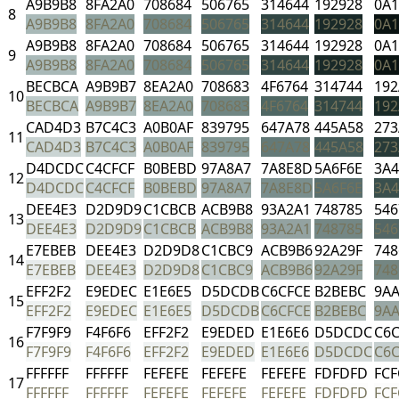
A9B9B8
8FA2A0
708684
506765
314644
192928
0A1
8
A9B9B8
8FA2A0
708684
506765
314644
192928
0A1
A9B9B8
8FA2A0
708684
506765
314644
192928
0A1
9
A9B9B8
8FA2A0
708684
506765
314644
192928
0A1
BECBCA
A9B9B7
8EA2A0
708683
4F6764
314744
192
10
BECBCA
A9B9B7
8EA2A0
708683
4F6764
314744
192
CAD4D3
B7C4C3
A0B0AF
839795
647A78
445A58
273
11
CAD4D3
B7C4C3
A0B0AF
839795
647A78
445A58
273
D4DCDC
C4CFCF
B0BEBD
97A8A7
7A8E8D
5A6F6E
3A
12
D4DCDC
C4CFCF
B0BEBD
97A8A7
7A8E8D
5A6F6E
3A
DEE4E3
D2D9D9
C1CBCB
ACB9B8
93A2A1
748785
546
13
DEE4E3
D2D9D9
C1CBCB
ACB9B8
93A2A1
748785
546
E7EBEB
DEE4E3
D2D9D8
C1CBC9
ACB9B6
92A29F
748
14
E7EBEB
DEE4E3
D2D9D8
C1CBC9
ACB9B6
92A29F
748
EFF2F2
E9EDEC
E1E6E5
D5DCDB
C6CFCE
B2BEBC
9A
15
EFF2F2
E9EDEC
E1E6E5
D5DCDB
C6CFCE
B2BEBC
9A
F7F9F9
F4F6F6
EFF2F2
E9EDED
E1E6E6
D5DCDC
C6C
16
F7F9F9
F4F6F6
EFF2F2
E9EDED
E1E6E6
D5DCDC
C6C
FFFFFF
FFFFFF
FEFEFE
FEFEFE
FEFEFE
FDFDFD
FCF
17
FFFFFF
FFFFFF
FEFEFE
FEFEFE
FEFEFE
FDFDFD
FCF