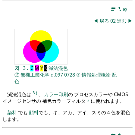
🔚
🔝
📖
◀
戻る
02
進む
▶
図
3
.
C
M
Y
K
減法混色
⑫
無機工業化学
q.097
0728
⑤
情報処理概論
配
色
3
)
減法混色は
、
カラー印刷
の プロセスカラーや CMOS
イメージセンサの 補色カラーフィルタ
*
に使われます。
染料
でも
顔料
でも、キ、アカ、アイ、スミの４色を混色
します。