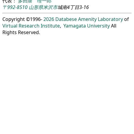
代表：
多田隈 理一郎
〒992-8510
山形県
米沢市
城南4丁目3-16
Copyright ©1996-
2026
Databese Amenity Laboratory
of
Virtual Research Institute
,
Yamagata University
All
Rights Reserved.