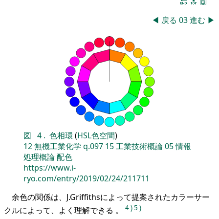
🔚
🔝
📖
◀
戻る
03
進む
▶
図
4
.
色相環
(
HSL色空間
)
12
無機工業化学
q.097
15
工業技術概論
05
情報
処理概論
配色
https://www.i-
ryo.com/entry/2019/02/24/211711
余色の関係は、J.Griffithsによって提案されたカラーサー
4
)
5
)
クルによって、よく理解できる 。