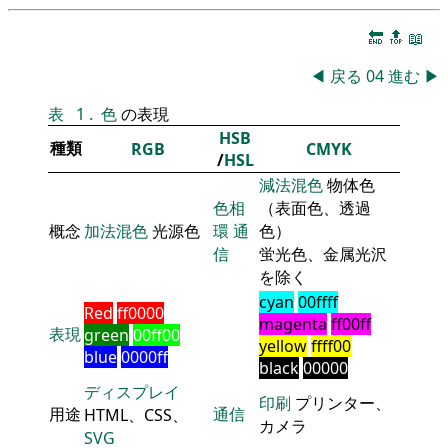
🔚
🔝
📖
◀
戻る
04
進む
▶
表
1
.
色
の表現
HSB
種類
RGB
CMYK
/
HSL
減法混色
物体色
色相
（表面色、透過
概念
加法混色
光源色
環
通
色）
信
蛍光色、金属光沢
を除く
cyan
00ffff
Red
ff0000
magenta
ff00ff
表現
green
00ff00
yellow
ffff00
blue
0000ff
black
00000
ディスプレイ
印刷
プリンター、
用途
通信
HTML、CSS、
カメラ
SVG