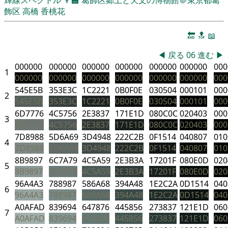
飾区
高橋 香桃花
🔚
🔝
📖
◀
戻る
06
進む
▶
000000
000000
000000
000000
000000
000000
000
1
000000
000000
000000
000000
000000
000000
000
545E5B
353E3C
1C2221
0B0F0E
030504
000101
000
2
545E5B
353E3C
1C2221
0B0F0E
030504
000101
000
6D7776
4C5756
2E3837
171E1D
080C0C
020403
000
3
6D7776
4C5756
2E3837
171E1D
080C0C
020403
000
7D8988
5D6A69
3D4948
222C2B
0F1514
040807
010
4
7D8988
5D6A69
3D4948
222C2B
0F1514
040807
010
8B9897
6C7A79
4C5A59
2E3B3A
17201F
080E0D
020
5
8B9897
6C7A79
4C5A59
2E3B3A
17201F
080E0D
020
96A4A3
788987
586A68
394A48
1E2C2A
0D1514
040
6
96A4A3
788987
586A68
394A48
1E2C2A
0D1514
040
A0AFAD
839694
647876
445856
273837
121E1D
060
7
A0AFAD
839694
647876
445856
273837
121E1D
060