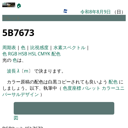
🏠
令和8年8月9日
（日）
パレット
5B7673
周期表
|
色
|
比視感度
|
水素スペクトル
|
色
RGB
HSB
HSL
CMYK
配色
光の
色
は、
波長
λ
〔
m
〕 で決まります。
カラー原稿の配色は白黒コピーされても良いよう
配色
に
しましょう。以下、執筆中（
色度座標
パレット
カラーユニ
バーサルデザイン
）
図