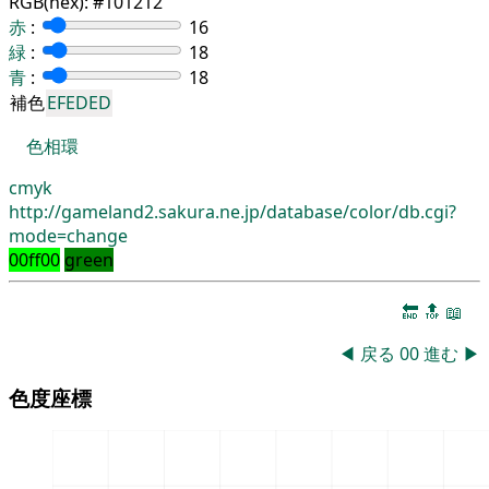
RGB(hex):
#101212
赤
:
16
緑
:
18
青
:
18
補色
EFEDED
色相環
cmyk
http://gameland2.sakura.ne.jp/database/color/db.cgi?
mode=change
00ff00
green
🔚
🔝
📖
◀
戻る
00
進む
▶
色度座標