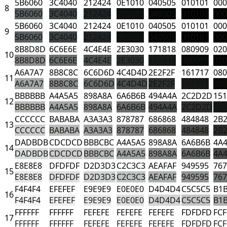
5B6060
3C4040
212424
0E1010
040505
010101
000
8
5B6060
3C4040
212424
0E1010
040505
010101
000
5B6060
3C4040
212424
0E1010
040505
010101
000
9
5B6060
3C4040
212424
0E1010
040505
010101
000
8B8D8D
6C6E6E
4C4E4E
2E3030
171818
080909
020
10
8B8D8D
6C6E6E
4C4E4E
2E3030
171818
080909
020
A6A7A7
8B8C8C
6C6D6D
4C4D4D
2E2F2F
161717
080
11
A6A7A7
8B8C8C
6C6D6D
4C4D4D
2E2F2F
161717
080
BBBBBB
A4A5A5
898A8A
6A6B6B
494A4A
2C2D2D
151
12
BBBBBB
A4A5A5
898A8A
6A6B6B
494A4A
2C2D2D
151
CCCCCC
BABABA
A3A3A3
878787
686868
484848
2B
13
CCCCCC
BABABA
A3A3A3
878787
686868
484848
2B
DADBDB
CDCDCD
BBBCBC
A4A5A5
898A8A
6A6B6B
4A
14
DADBDB
CDCDCD
BBBCBC
A4A5A5
898A8A
6A6B6B
4A
E8E8E8
DFDFDF
D2D3D3
C2C3C3
AEAFAF
949595
767
15
E8E8E8
DFDFDF
D2D3D3
C2C3C3
AEAFAF
949595
767
F4F4F4
EFEFEF
E9E9E9
E0E0E0
D4D4D4
C5C5C5
B1
16
F4F4F4
EFEFEF
E9E9E9
E0E0E0
D4D4D4
C5C5C5
B1
FFFFFF
FFFFFF
FEFEFE
FEFEFE
FEFEFE
FDFDFD
FCF
17
FFFFFF
FFFFFF
FEFEFE
FEFEFE
FEFEFE
FDFDFD
FCF