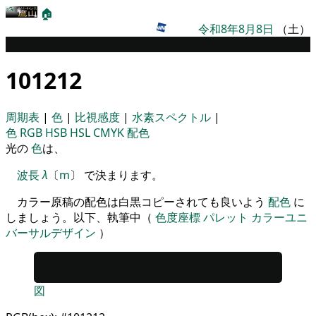
🏠
令和8年8月8日
（土）
パレット
101212
周期表
|
色
|
比視感度
|
水素スペクトル
|
色
RGB
HSB
HSL
CMYK
配色
光の
色
は、
波長
λ
〔
m
〕 で決まります。
カラー原稿の配色は白黒コピーされても良いよう
配色
に
しましょう。以下、執筆中（
色度座標
パレット
カラーユニ
バーサルデザイン
）
図