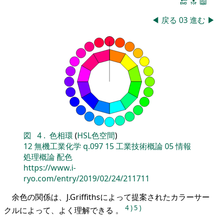
🔚
🔝
📖
◀
戻る
03
進む
▶
図
4
.
色相環
(
HSL色空間
)
12
無機工業化学
q.097
15
工業技術概論
05
情報
処理概論
配色
https://www.i-
ryo.com/entry/2019/02/24/211711
余色の関係は、J.Griffithsによって提案されたカラーサー
4
)
5
)
クルによって、よく理解できる 。