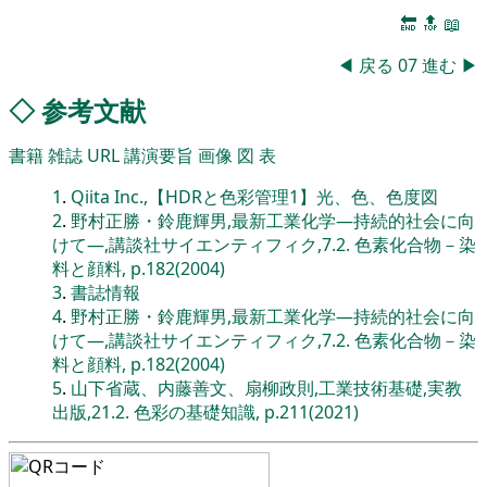
🔚
🔝
📖
◀
戻る
07
進む
▶
◇
参考文献
書籍
雑誌
URL
講演要旨
画像
図
表
1
.
Qiita Inc.,【HDRと色彩管理1】光、色、色度図
2
.
野村正勝・鈴鹿輝男,最新工業化学―持続的社会に向
けて―,講談社サイエンティフィク,7.2. 色素化合物－染
料と顔料, p.182(2004)
3
.
書誌情報
4
.
野村正勝・鈴鹿輝男,最新工業化学―持続的社会に向
けて―,講談社サイエンティフィク,7.2. 色素化合物－染
料と顔料, p.182(2004)
5
.
山下省蔵、内藤善文、扇柳政則,工業技術基礎,実教
出版,21.2. 色彩の基礎知識, p.211(2021)