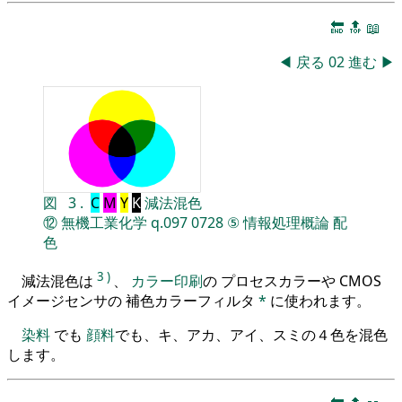
🔚
🔝
📖
◀
戻る
02
進む
▶
図
3
.
C
M
Y
K
減法混色
⑫
無機工業化学
q.097
0728
⑤
情報処理概論
配
色
3
)
減法混色は
、
カラー印刷
の プロセスカラーや CMOS
イメージセンサの 補色カラーフィルタ
*
に使われます。
染料
でも
顔料
でも、キ、アカ、アイ、スミの４色を混色
します。