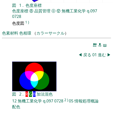
図
1
.
色度座標
色度座標
⑧
品質管理
⓪
⑫
無機工業化学
q.097
0728
1
)
色度図
色素材料
色相環
（
カラーサークル
）
🔚
🔝
📖
◀
戻る
01
進む
▶
図
2
.
R
G
B
加法混色
2
)
12
無機工業化学
q.097
0728
05
情報処理概論
配色