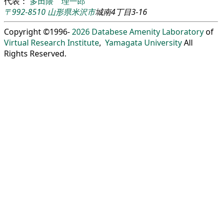
代表：
多田隈 理一郎
〒992-8510
山形県
米沢市
城南4丁目3-16
Copyright ©1996-
2026
Databese Amenity Laboratory
of
Virtual Research Institute
,
Yamagata University
All
Rights Reserved.