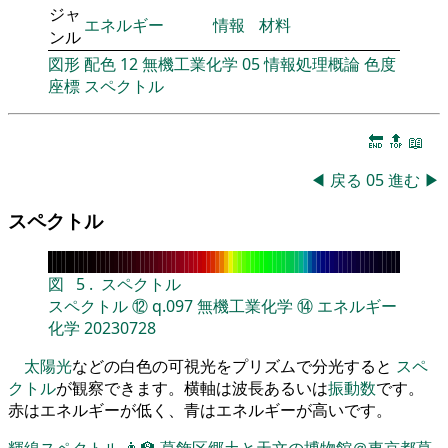
ジャ
エネルギー
情報
材料
ンル
図形
配色
12
無機工業化学
05
情報処理概論
色度
座標
スペクトル
🔚
🔝
📖
◀
戻る
05
進む
▶
スペクトル
図
5
.
スペクトル
スペクトル
⑫
q.097
無機工業化学
⑭
エネルギー
化学
20230728
太陽光
などの白色の可視光をプリズムで分光すると
スペ
クトル
が観察できます。横軸は波長あるいは
振動数
です。
赤はエネルギーが低く、青はエネルギーが高いです。
輝線スペクトル
👨‍🏫
葛飾区郷土と天文の博物館＠東京都葛