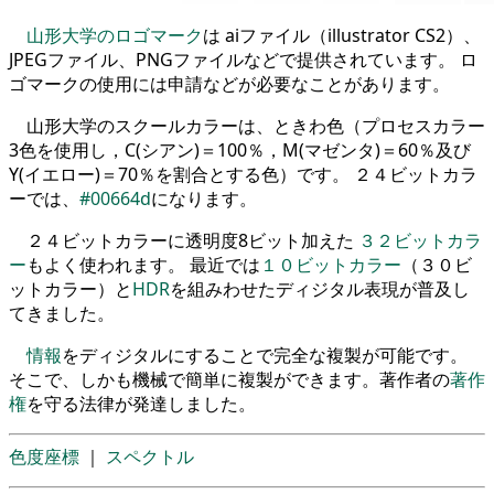
山形大学のロゴマーク
は aiファイル（illustrator CS2）、
JPEGファイル、PNGファイルなどで提供されています。 ロ
ゴマークの使用には申請などが必要なことがあります。
山形大学のスクールカラーは、ときわ色（プロセスカラー
3色を使用し，C(シアン)＝100％，M(マゼンタ)＝60％及び
Y(イエロー)＝70％を割合とする色）です。 ２４ビットカラ
ーでは、
#00664d
になります。
２４ビットカラーに透明度8ビット加えた
３２ビットカラ
ー
もよく使われます。 最近では
１０ビットカラー
（３０ビ
ットカラー）と
HDR
を組みわせたディジタル表現が普及し
てきました。
情報
をディジタルにすることで完全な複製が可能です。
そこで、しかも機械で簡単に複製ができます。著作者の
著作
権
を守る法律が発達しました。
色度座標
｜
スペクトル