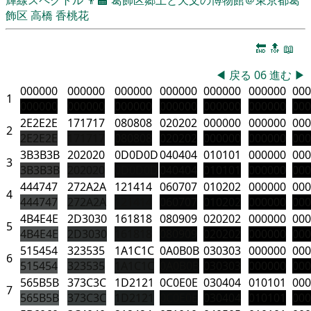
飾区
高橋 香桃花
🔚
🔝
📖
◀
戻る
06
進む
▶
000000
000000
000000
000000
000000
000000
000
1
000000
000000
000000
000000
000000
000000
000
2E2E2E
171717
080808
020202
000000
000000
000
2
2E2E2E
171717
080808
020202
000000
000000
000
3B3B3B
202020
0D0D0D
040404
010101
000000
000
3
3B3B3B
202020
0D0D0D
040404
010101
000000
000
444747
272A2A
121414
060707
010202
000000
000
4
444747
272A2A
121414
060707
010202
000000
000
4B4E4E
2D3030
161818
080909
020202
000000
000
5
4B4E4E
2D3030
161818
080909
020202
000000
000
515454
323535
1A1C1C
0A0B0B
030303
000000
000
6
515454
323535
1A1C1C
0A0B0B
030303
000000
000
565B5B
373C3C
1D2121
0C0E0E
030404
010101
000
7
565B5B
373C3C
1D2121
0C0E0E
030404
010101
000