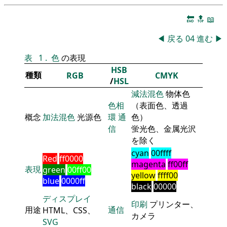
🔚
🔝
📖
◀
戻る
04
進む
▶
表
1
.
色
の表現
HSB
種類
RGB
CMYK
/
HSL
減法混色
物体色
色相
（表面色、透過
概念
加法混色
光源色
環
通
色）
信
蛍光色、金属光沢
を除く
cyan
00ffff
Red
ff0000
magenta
ff00ff
表現
green
00ff00
yellow
ffff00
blue
0000ff
black
00000
ディスプレイ
印刷
プリンター、
用途
通信
HTML、CSS、
カメラ
SVG