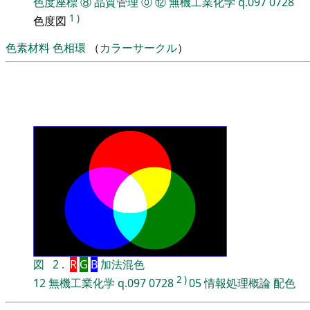
色度座標
⑧
品質管理
⓪
⑫
無機工業化学
q.097
0728
1
)
色度図
色素材料
色相環
（
カラーサークル
）
図
2
.
R
G
B
加法混色
2
)
12
無機工業化学
q.097
0728
05
情報処理概論
配色