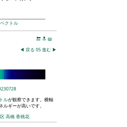
ペクトル
🔚
🔝
📖
◀
戻る
05
進む
▶
0230728
トル
が観察できます。横軸
エネルギーが高いです。
飾区
高橋 香桃花