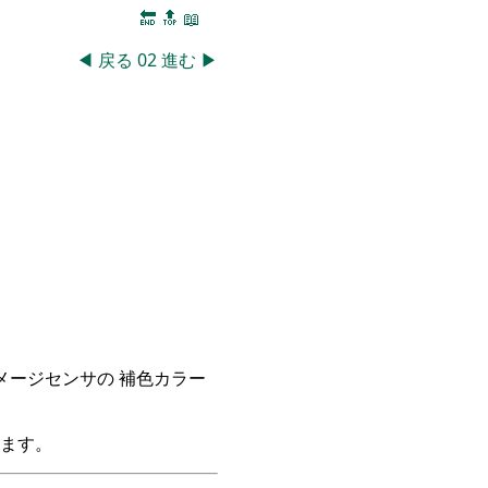
🔚
🔝
📖
◀
戻る
02
進む
▶
イメージセンサの 補色カラー
ます。