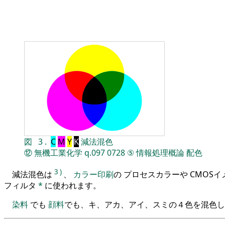
図
3
.
C
M
Y
K
減法混色
⑫
無機工業化学
q.097
0728
⑤
情報処理概論
配色
3
)
減法混色は
、
カラー印刷
の プロセスカラーや CMOS
フィルタ
*
に使われます。
染料
でも
顔料
でも、キ、アカ、アイ、スミの４色を混色し