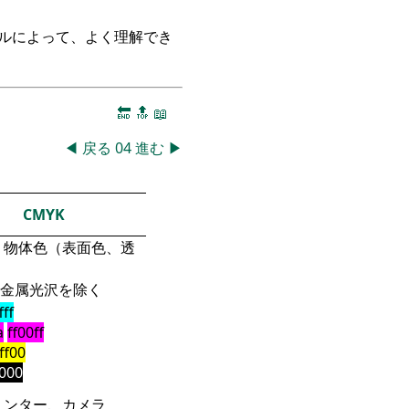
ークルによって、よく理解でき
🔚
🔝
📖
◀
戻る
04
進む
▶
CMYK
物体色（表面色、透
金属光沢を除く
fff
a
ff00ff
fff00
000
リンター、カメラ