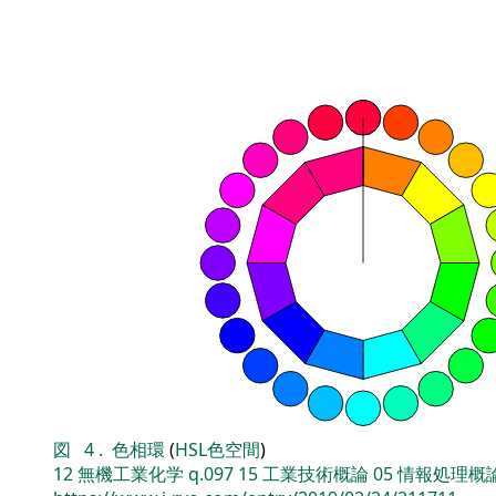
図
4
.
色相環
(
HSL色空間
)
12
無機工業化学
q.097
15
工業技術概論
05
情報処理概