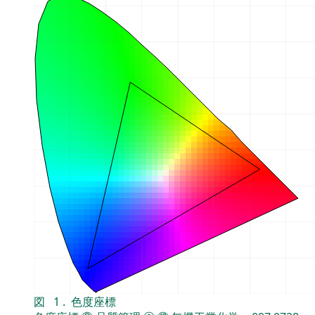
図
1
.
色度座標