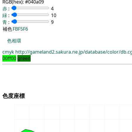
RGB(hex):
#040a09
赤
:
4
緑
:
10
青
:
9
補色
FBF5F6
色相環
cmyk
http://gameland2.sakura.ne.jp/database/color/db.
00ff00
green
色度座標