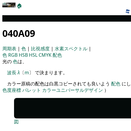
🏠
パレット
040A09
周期表
|
色
|
比視感度
|
水素スペクトル
|
色
RGB
HSB
HSL
CMYK
配色
光の
色
は、
波長
λ
〔
m
〕 で決まります。
カラー原稿の配色は白黒コピーされても良いよう
配色
にし
色度座標
パレット
カラーユニバーサルデザイン
）
図