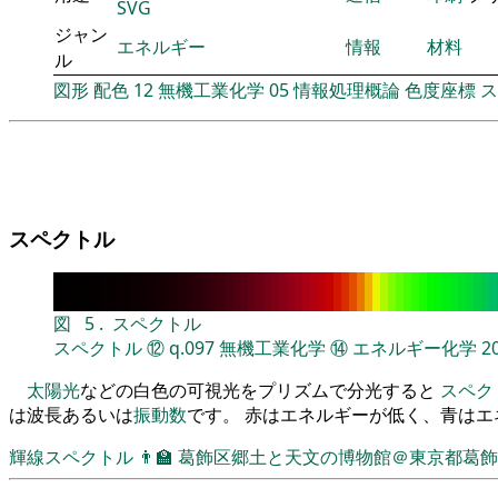
SVG
ジャン
エネルギー
情報
材料
ル
図形
配色
12
無機工業化学
05
情報処理概論
色度座標
ス
スペクトル
図
5
.
スペクトル
スペクトル
⑫
q.097
無機工業化学
⑭
エネルギー化学
2
太陽光
などの白色の可視光をプリズムで分光すると
スペク
は波長あるいは
振動数
です。 赤はエネルギーが低く、青は
輝線スペクトル
👨‍🏫
葛飾区郷土と天文の博物館＠東京都葛