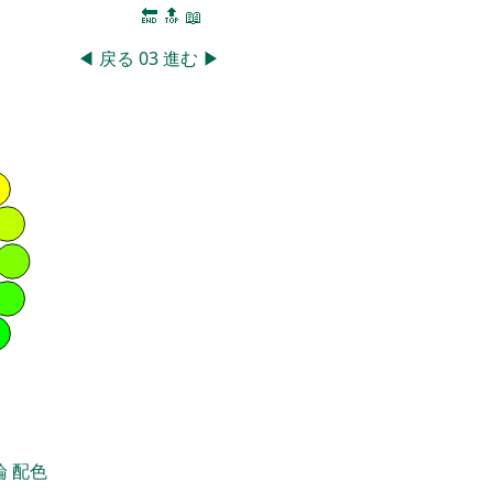
🔚
🔝
📖
◀
戻る
03
進む
▶
論
配色