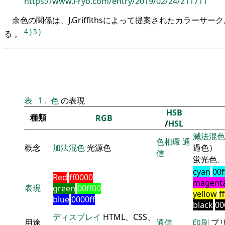
https://www.i-ryo.com/entry/2019/02/24/211711
余色の関係は、J.Griffithsによって提案されたカラーサ
4
)
5
)
る 。
表
1
.
色
の表現
HSB
種類
RGB
/
HSL
減法混色
色相環
通
概念
加法混色
光源色
過色）
信
蛍光色、
cyan
00f
Red
ff0000
magent
表現
green
00ff00
yellow
f
blue
0000ff
black
00
ディスプレイ
HTML、CSS、
用途
通信
印刷
プ