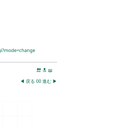
cgi?mode=change
🔚
🔝
📖
◀
戻る
00
進む
▶