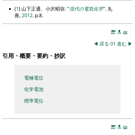
(
1
) 山下正通、小沢昭弥.
現代の電気化学
. 丸
善,
2012
. p.8.
🔚
🔝
📖
◀
戻る
01
進む
▶
引用・概要・要約・抄訳
電極電位
化学電池
標準電位
🔚
🔝
📖