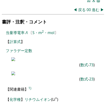
🔚
🔝
📖
◀
戻る
00
進む
▶
書評・注釈・コメント
2
当量導電率
Λ
〔
S・m
・mol
〕
【
計算式
】
ファラデー
定数
(
数式
-
73
)
(
数式
-
23
)
1)
【
関連書籍
】
+
【
化学種
】
リチウムイオン
(Li
)