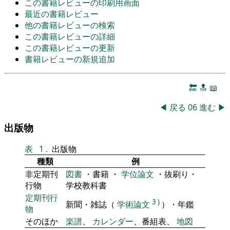
この書籍レビューの印刷用画面
最近の書籍レビュー
他の書籍レビューの検索
この書籍レビューの詳細
この書籍レビューの更新
書籍レビューの新規追加
🔚
🔝
📖
◀
戻る
06
進む
▶
出版物
表
1
.
出版物
種類
例
非定期刊
図書
・書籍 ・
学位論文
・抜刷り・
行物
学校教科書
定期刊行
3
)
新聞・雑誌（
学術論文
）・年鑑
物
そのほか
楽譜
、
カレンダー
、番組表、
地図