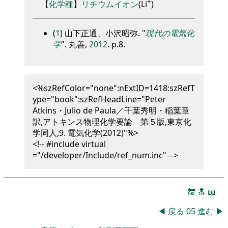
+
【
化学種
】
リチウムイオン
(Li
)
(
1
) 山下正通、小沢昭弥.
現代の電気化
学
. 丸善,
2012
. p.8.
<%szRefColor="none":nExtID=1418:szRefT
ype="book":szRefHeadLine="Peter
Atkins・Julio de Paula／千葉秀明・稲葉章
訳,アトキンス物理化学要論 第５版,東京化
学同人,9. 電気化学(2012)"%>
<!-- #include virtual
="/developer/Include/ref_num.inc" -->
🔚
🔝
📖
◀
戻る
05
進む
▶