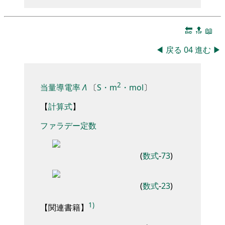
🔚
🔝
📖
◀
戻る
04
進む
▶
2
当量導電率
Λ
〔
S・m
・mol
〕
【
計算式
】
ファラデー
定数
(
数式
-
73
)
(
数式
-
23
)
1)
【
関連書籍
】