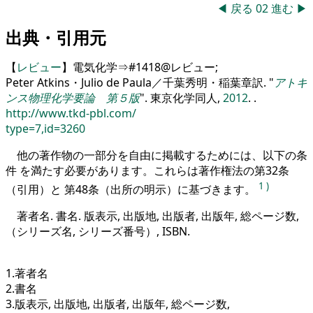
◀
戻る
02
進む
▶
出典・引用元
【
レビュー
】電気化学⇒#1418@レビュー;
Peter Atkins・Julio de Paula／千葉秀明・稲葉章訳.
アトキ
ンス物理化学要論 第５版
. 東京化学同人,
2012
. .
http://www.tkd-pbl.com/
type=7,id=3260
他の著作物の一部分を自由に掲載するためには、以下の条
件 を満たす必要があります。これらは著作権法の第32条
1
)
（引用）と 第48条（出所の明示）に基づきます。
著者名. 書名. 版表示, 出版地, 出版者, 出版年, 総ページ数,
（シリーズ名, シリーズ番号）, ISBN.
1.著者名
2.書名
3.版表示, 出版地, 出版者, 出版年, 総ページ数,