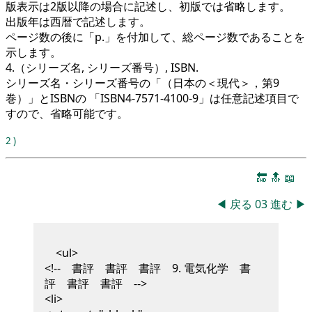
版表示は2版以降の場合に記述し、初版では省略します。
出版年は西暦で記述します。
ページ数の後に「p.」を付加して、総ページ数であることを
示します。
4.（シリーズ名, シリーズ番号）, ISBN.
シリーズ名・シリーズ番号の「（日本の＜現代＞，第9
巻）」とISBNの 「ISBN4-7571-4100-9」は任意記述項目で
すので、省略可能です。
2
)
🔚
🔝
📖
◀
戻る
03
進む
▶
<ul>
<!-- 書評 書評 書評 9. 電気化学 書
評 書評 書評 -->
<li>