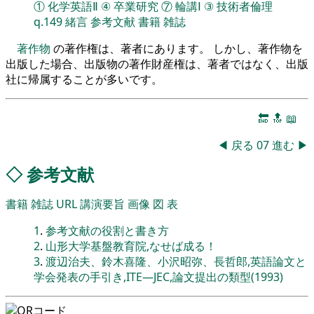
①
化学英語Ⅱ
④
卒業研究
⑦
輪講Ⅰ
③
技術者倫理
q.149
緒言
参考文献
書籍
雑誌
著作物
の著作権は、著者にあります。 しかし、著作物を
出版した場合、出版物の著作財産権は、著者ではなく、出版
社に帰属することが多いです。
🔚
🔝
📖
◀
戻る
07
進む
▶
◇
参考文献
書籍
雑誌
URL
講演要旨
画像
図
表
1
.
参考文献の役割と書き方
2
.
山形大学基盤教育院,なせば成る！
3
.
渡辺治夫、鈴木喜隆、小沢昭弥、長哲郎,英語論文と
学会発表の手引き,ITE―JEC,論文提出の類型(1993)