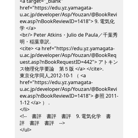
<a target="_blank"
href="https://edu.yz.yamagata-
u.ac.jp/developer/Asp/Youzan/@BookRevi
ew.asp?nBookReviewID=1418"> 9. 電気化
学 </a>
<br/>
Peter Atkins・Julio de Paula／千葉秀
明・稲葉章訳
.
<cite> <a href="https://edu.yz.yamagata-
u.ac.jp/developer/Asp/Youzan/@BookReq
uest.asp?nBookRequestID=442"> アトキン
ス物理化学要論 第５版 </a> </cite>
.
東京化学同人,
2012-10-1
（ <a
href="https://edu.yz.yamagata-
u.ac.jp/developer/Asp/Youzan/@BookRevi
ew.asp?nBookReviewID=1418"> 参照 2011-
1-12 </a> ）
.
</li>
<!-- 書評 書評 書評 9. 電気化学 書
評 書評 書評 -->
</ul>