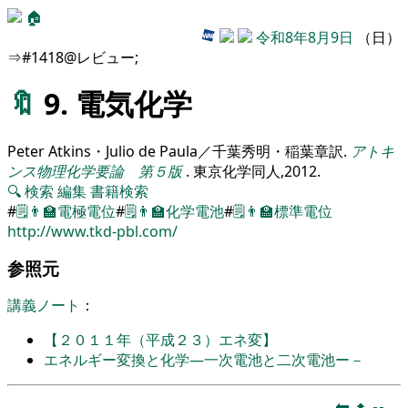
🏠
令和8年8月9日
（日）
⇒#1418@レビュー;
🔖
9. 電気化学
Peter Atkins・Julio de Paula／千葉秀明・稲葉章訳
.
アトキ
ンス物理化学要論 第５版
.
東京化学同人,
2012
.
🔍
検索
編集
書籍検索
#
🗒️
👨‍🏫
電極電位
#
🗒️
👨‍🏫
化学電池
#
🗒️
👨‍🏫
標準電位
http://www.tkd-pbl.com/
参照元
講義ノート
：
【２０１１年（平成２３）エネ変】
エネルギー変換と化学―一次電池と二次電池ー－