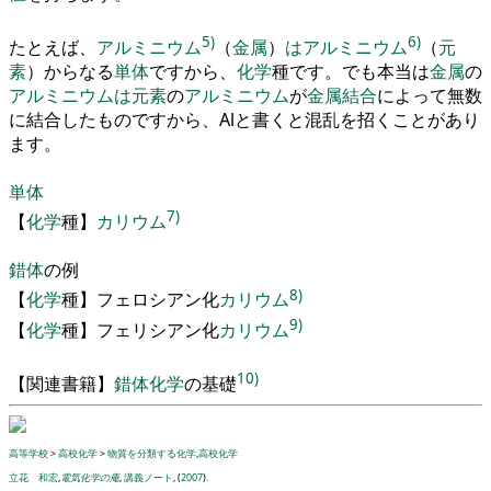
5)
6)
たとえば
、
アルミニウム
（
金属
）
は
アルミニウム
（
元
素
）
からなる
単体
ですから
、
化学
種です
。
でも本当は
金属
の
アルミニウム
は
元素
の
アルミニウム
が
金属結合
によって無数
に結合したものですから
、
Alと書くと混乱
を
招くことがあり
ます
。
単体
7)
【
化学
種
】
カリウム
錯体
の例
8)
【
化学
種
】
フェロシアン
化
カリウム
9)
【
化学
種
】
フェリシアン
化
カリウム
10)
【
関連書籍
】
錯体
化学
の基礎
高等学校
>
高校化学
>
物質を分類する化学
,
高校化学
立花 和宏
,
電気化学の庵
,
講義ノート
, (
2007
).