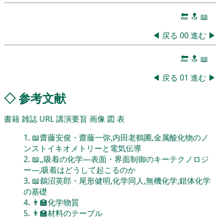
🔚
🔝
📖
◀
戻る
00
進む
▶
🔚
🔝
📖
◀
戻る
01
進む
▶
◇
参考文献
書籍
雑誌
URL
講演要旨
画像
図
表
1
.
📖齋藤安俊・齋藤一弥,内田老鶴圃,金属酸化物のノ
ンストイキオメトリーと電気伝導
2
.
📖,,吸着の化学―表面・界面制御のキーテクノロジ
ー―,吸着はどうして起こるのか
3
.
📖鵜沼英郎・尾形健明,化学同人,無機化学,錯体化学
の基礎
4
.
👨‍🏫化学物質
5
.
👨‍🏫材料のテーブル