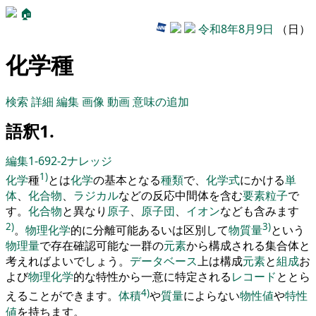
🏠
令和8年8月9日
（日）
化学種
検索
詳細
編集
画像
動画
意味の追加
語釈1.
編集1-692-2
ナレッジ
1)
化学
種
とは
化学
の基本となる
種類
で
、
化学
式
にかける
単
体
、
化合物
、
ラジカル
などの反応中間体
を
含む
要素粒子
で
す
。
化合物
と異なり
原子
、
原子団
、
イオン
なども含みます
2)
3)
。
物理化学
的に分離可能あるいは区別して
物質量
という
物理量
で存在確認可能な
一
群の
元素
から構成される集合体と
考えればよいでしょう
。
データベース
上は構成
元素
と
組成
お
よび
物理化学
的な特性から
一
意に特定される
レコード
ととら
4)
えることができます
。
体積
や
質量
によらない
物性値
や
特性
値
を
持ちます
。