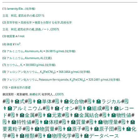
(
1
)
/amenity/Ele…(化学種)
立花 和宏
,
電気化学の庵
, (
2011
).
(
2
)
高等学校
>
高校化学
>
物質を分類する化学
,
高校化学
立花 和宏
,
電気化学の庵
,
講義ノート
, (
2007
).
(
3
)
物質量
n
/
mol
.
3
(
4
)
体積
V
/
m
.
(
5
)
アルミニウム
,
Aluminum
,
Al
,
=
26.9815 g/mol
, (
化学種
).
(
6
)
アルミニウム
,
Aluminium
,
Al
, (
元素
).
(
7
)
カリウム
,
,
K
,
=
39.0983 g/mol
, (
化学種
).
(
8
)
フェロシアン化カリウム
,
,
K
[Fe(CN)
]
,
=
368.3464 g/mol
, (
化学種
).
4
6
(
9
)
フェリシアン化カリウム
,
Potassium ferricyanide
,
K
[Fe(CN)
]
,
=
329.2481 g/mol
, (
化学種
).
3
6
(
10
)
>
錯体化学の基礎
鵜沼英郎・尾形健明,
無機化学
, 化学同人, , (
2007
).
#
🗒️
👨‍🏫
式
#
🗒️
👨‍🏫
単体
#
🗒️
👨‍🏫
化合物
#
🗒️
👨‍🏫
ラジカル
#
🗒️
👨‍🏫
アルミニウム
#
🗒️
👨‍🏫
イオン
#
🗒️
👨‍🏫
組成
#
🗒️
👨‍🏫
レコー
ド
#
🗒️
👨‍🏫
金属
#
🗒️
👨‍🏫
元素
#
🗒️
👨‍🏫
金属結合
#
🗒️
👨‍🏫
物性値
#
🗒️
👨‍🏫
特性値
#
🗒️
👨‍🏫
体積
#
🗒️
👨‍🏫
質量
#
🗒️
👨‍🏫
物理量
#
🗒️
👨‍🏫
要素粒子
#
🗒️
👨‍🏫
物質量
#
🗒️
👨‍🏫
原子
#
🗒️
👨‍🏫
原子団
#
🗒️
👨‍🏫
化
学
#
🗒️
👨‍🏫
種類
#
🗒️
👨‍🏫
物理化学
#
🗒️
👨‍🏫
データベース