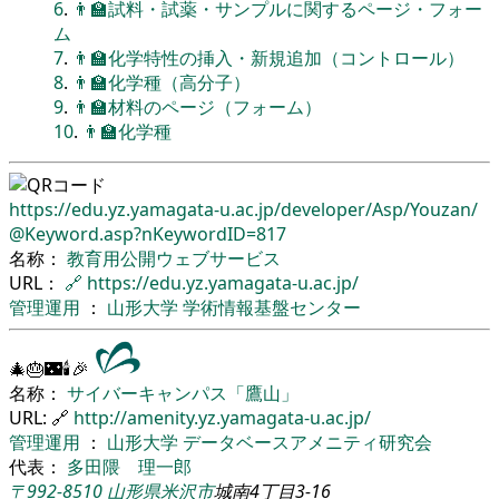
6
.
👨‍🏫試料・試薬・サンプルに関するページ・フォー
ム
7
.
👨‍🏫化学特性の挿入・新規追加（コントロール）
8
.
👨‍🏫化学種（高分子）
9
.
👨‍🏫材料のページ（フォーム）
10
.
👨‍🏫化学種
https://edu.yz.yamagata-u.ac.jp/
developer/
Asp/
Youzan/
@Keyword.asp?nKeywordID=817
名称：
教育用公開ウェブサービス
URL：
🔗
https://edu.yz.yamagata-u.ac.jp/
管理運用
：
山形大学
学術情報基盤センター
🎄🎂🌃🕯🎉
名称：
サイバーキャンパス「鷹山」
URL: 🔗
http://amenity.yz.yamagata-u.ac.jp/
管理運用
：
山形大学
データベースアメニティ研究会
代表：
多田隈 理一郎
〒992-8510
山形県
米沢市
城南4丁目3-16