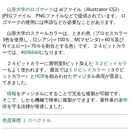
山形大学のロゴマーク
は aiファイル（illustrator CS2）、
JPEGファイル、PNGファイルなどで提供されています。 ロ
ゴマークの使用には申請などが必要なことがあります。
山形大学のスクールカラーは、ときわ色（プロセスカラー
3色を使用し，C(シアン)＝100％，M(マゼンタ)＝60％及び
Y(イエロー)＝70％を割合とする色）です。 ２４ビットカラ
ーでは、
#00664d
になります。
２４ビットカラーに透明度8ビット加えた
３２ビットカラ
ー
もよく使われます。 最近では
１０ビットカラー
（３０ビ
ットカラー）と
HDR
を組みわせたディジタル表現が普及し
てきました。
情報
をディジタルにすることで完全な複製が可能です。
そこで、しかも機械で簡単に複製ができます。著作者の
著作
権
を守る法律が発達しました。
色度座標
｜
スペクトル