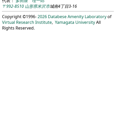
代表：
多田隈 理一郎
〒992-8510
山形県
米沢市
城南4丁目3-16
Copyright ©1996-
2026
Databese Amenity Laboratory
of
Virtual Research Institute
,
Yamagata University
All
Rights Reserved.