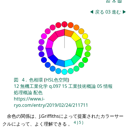
🔚
🔝
📖
◀
戻る
03
進む
▶
図
4
.
色相環
(
HSL色空間
)
12
無機工業化学
q.097
15
工業技術概論
05
情報
処理概論
配色
https://www.i-
ryo.com/entry/2019/02/24/211711
余色の関係は、J.Griffithsによって提案されたカラーサー
4
)
5
)
クルによって、よく理解できる 。