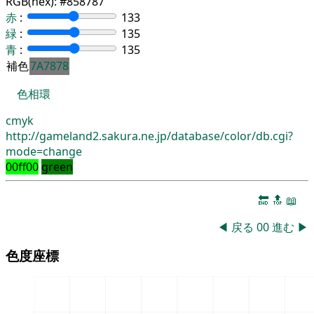
RGB(hex):
#858787
赤
:
133
緑
:
135
青
:
135
補色
7A7878
色相環
cmyk
http://gameland2.sakura.ne.jp/database/color/db.cgi?
mode=change
00ff00
green
🔚
🔝
📖
◀
戻る
00
進む
▶
色度座標