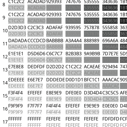
C1C2C2
ACADAD
929393
747676
535555
343636
1B
8
C1C2C2
ACADAD
929393
747676
535555
343636
1B
C1C2C2
ACADAD
929393
747676
535555
343636
1B
9
C1C2C2
ACADAD
929393
747676
535555
343636
1B
D2D3D3
C2C3C3
ADAFAF
939595
757878
555858
36
10
D2D3D3
C2C3C3
ADAFAF
939595
757878
555858
36
DADADA
CCCDCD
BABBBB
A3A4A4
888989
696A6A
48
11
DADADA
CCCDCD
BABBBB
A3A4A4
888989
696A6A
48
E1E1E1
D5D6D6
C6C7C7
B2B3B3
9A9B9B
7D7E7E
5D
12
E1E1E1
D5D6D6
C6C7C7
B2B3B3
9A9B9B
7D7E7E
5D
E7E8E8
DEDFDF
D2D2D2
C1C2C2
ACAEAE
929494
74
13
E7E8E8
DEDFDF
D2D2D2
C1C2C2
ACAEAE
929494
74
EDEEEE
E6E7E7
DDDEDE
D0D1D1
BFC1C1
AAACAC
90
14
EDEEEE
E6E7E7
DDDEDE
D0D1D1
BFC1C1
AAACAC
90
F3F4F4
EFEFEF
E8E9E9
DFE0E0
D3D4D4
C3C5C5
AF
15
F3F4F4
EFEFEF
E8E9E9
DFE0E0
D3D4D4
C3C5C5
AF
F9F9F9
F7F7F7
F4F4F4
EFEFEF
E9E9E9
E0E0E0
D4
16
F9F9F9
F7F7F7
F4F4F4
EFEFEF
E9E9E9
E0E0E0
D4
FFFFFF
FFFFFF
FEFEFE
FEFEFE
FEFEFE
FDFDFD
FC
17
FFFFFF
FFFFFF
FEFEFE
FEFEFE
FEFEFE
FDFDFD
FC