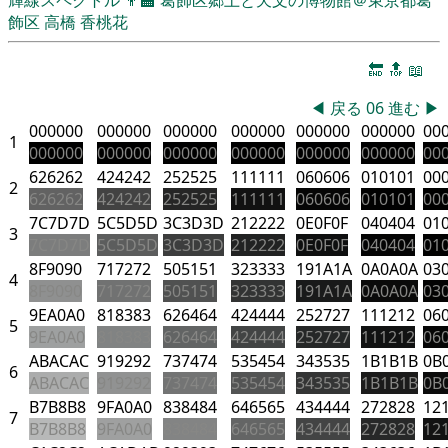
飾区
高橋 香桃花
🔚
🔝
📖
◀
戻る
06
進む
▶
000000
000000
000000
000000
000000
000000
00
1
000000
000000
000000
000000
000000
000000
00
626262
424242
252525
111111
060606
010101
00
2
626262
424242
252525
111111
060606
010101
00
7C7D7D
5C5D5D
3C3D3D
212222
0E0F0F
040404
01
3
7C7D7D
5C5D5D
3C3D3D
212222
0E0F0F
040404
01
8F9090
717272
505151
323333
191A1A
0A0A0A
03
4
8F9090
717272
505151
323333
191A1A
0A0A0A
03
9EA0A0
818383
626464
424444
252727
111212
06
5
9EA0A0
818383
626464
424444
252727
111212
06
ABACAC
919292
737474
535454
343535
1B1B1B
0B
6
ABACAC
919292
737474
535454
343535
1B1B1B
0B
B7B8B8
9FA0A0
838484
646565
434444
272828
12
7
B7B8B8
9FA0A0
838484
646565
434444
272828
12