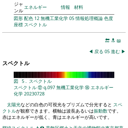
ジャ
エネルギー
情報
材料
ンル
図形
配色
12
無機工業化学
05
情報処理概論
色度
座標
スペクトル
🔚
🔝
📖
◀
戻る
05
進む
▶
スペクトル
図
5
.
スペクトル
スペクトル
⑫
q.097
無機工業化学
⑭
エネルギー
化学
20230728
太陽光
などの白色の可視光をプリズムで分光すると
スペ
クトル
が観察できます。横軸は波長あるいは
振動数
です。
赤はエネルギーが低く、青はエネルギーが高いです。
輝線スペクトル
👨‍🏫
葛飾区郷土と天文の博物館＠東京都葛