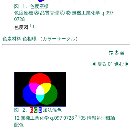
図
1
.
色度座標
色度座標
⑧
品質管理
⓪
⑫
無機工業化学
q.097
0728
1
)
色度図
色素材料
色相環
（
カラーサークル
）
🔚
🔝
📖
◀
戻る
01
進む
▶
図
2
.
R
G
B
加法混色
2
)
12
無機工業化学
q.097
0728
05
情報処理概論
配色