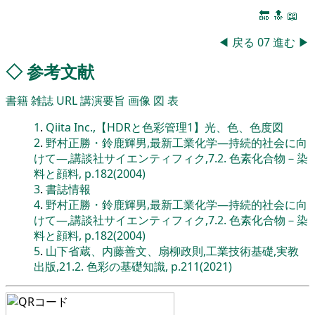
🔚
🔝
📖
◀
戻る
07
進む
▶
◇
参考文献
書籍
雑誌
URL
講演要旨
画像
図
表
1
.
Qiita Inc.,【HDRと色彩管理1】光、色、色度図
2
.
野村正勝・鈴鹿輝男,最新工業化学―持続的社会に向
けて―,講談社サイエンティフィク,7.2. 色素化合物－染
料と顔料, p.182(2004)
3
.
書誌情報
4
.
野村正勝・鈴鹿輝男,最新工業化学―持続的社会に向
けて―,講談社サイエンティフィク,7.2. 色素化合物－染
料と顔料, p.182(2004)
5
.
山下省蔵、内藤善文、扇柳政則,工業技術基礎,実教
出版,21.2. 色彩の基礎知識, p.211(2021)