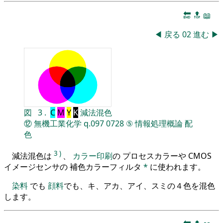
🔚
🔝
📖
◀
戻る
02
進む
▶
図
3
.
C
M
Y
K
減法混色
⑫
無機工業化学
q.097
0728
⑤
情報処理概論
配
色
3
)
減法混色は
、
カラー印刷
の プロセスカラーや CMOS
イメージセンサの 補色カラーフィルタ
*
に使われます。
染料
でも
顔料
でも、キ、アカ、アイ、スミの４色を混色
します。