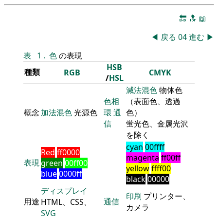
🔚
🔝
📖
◀
戻る
04
進む
▶
表
1
.
色
の表現
HSB
種類
RGB
CMYK
/
HSL
減法混色
物体色
色相
（表面色、透過
概念
加法混色
光源色
環
通
色）
信
蛍光色、金属光沢
を除く
cyan
00ffff
Red
ff0000
magenta
ff00ff
表現
green
00ff00
yellow
ffff00
blue
0000ff
black
00000
ディスプレイ
印刷
プリンター、
用途
通信
HTML、CSS、
カメラ
SVG