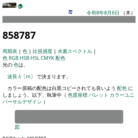
🏠
令和8年8月6日
（木）
パレット
858787
周期表
|
色
|
比視感度
|
水素スペクトル
|
色
RGB
HSB
HSL
CMYK
配色
光の
色
は、
波長
λ
〔
m
〕 で決まります。
カラー原稿の配色は白黒コピーされても良いよう
配色
に
しましょう。以下、執筆中（
色度座標
パレット
カラーユニ
バーサルデザイン
）
図