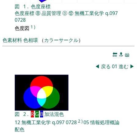
図
1
.
色度座標
色度座標
⑧
品質管理
⓪
⑫
無機工業化学
q.097
0728
1
)
色度図
色素材料
色相環
（
カラーサークル
）
🔚
🔝
📖
◀
戻る
01
進む
▶
図
2
.
R
G
B
加法混色
2
)
12
無機工業化学
q.097
0728
05
情報処理概論
配色