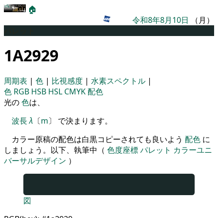
🏠
令和8年8月10日
（月）
パレット
1A2929
周期表
|
色
|
比視感度
|
水素スペクトル
|
色
RGB
HSB
HSL
CMYK
配色
光の
色
は、
波長
λ
〔
m
〕 で決まります。
カラー原稿の配色は白黒コピーされても良いよう
配色
に
しましょう。以下、執筆中（
色度座標
パレット
カラーユニ
バーサルデザイン
）
図