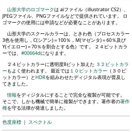
山形大学のロゴマーク
は aiファイル（illustrator CS2）、
JPEGファイル、PNGファイルなどで提供されています。 ロ
ゴマークの使用には申請などが必要なことがあります。
山形大学のスクールカラーは、ときわ色（プロセスカラー
3色を使用し，C(シアン)＝100％，M(マゼンタ)＝60％及び
Y(イエロー)＝70％を割合とする色）です。 ２４ビットカラ
ーでは、
#00664d
になります。
２４ビットカラーに透明度8ビット加えた
３２ビットカラ
ー
もよく使われます。 最近では
１０ビットカラー
（３０ビ
ットカラー）と
HDR
を組みわせたディジタル表現が普及し
てきました。
情報
をディジタルにすることで完全な複製が可能です。
そこで、しかも機械で簡単に複製ができます。著作者の
著作
権
を守る法律が発達しました。
色度座標
｜
スペクトル