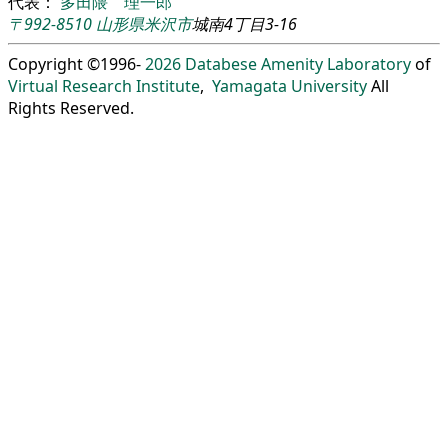
代表：
多田隈 理一郎
〒992-8510
山形県
米沢市
城南4丁目3-16
Copyright ©1996-
2026
Databese Amenity Laboratory
of
Virtual Research Institute
,
Yamagata University
All
Rights Reserved.