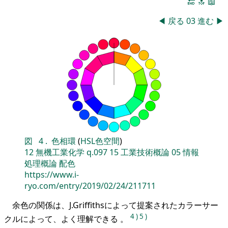
🔚
🔝
📖
◀
戻る
03
進む
▶
図
4
.
色相環
(
HSL色空間
)
12
無機工業化学
q.097
15
工業技術概論
05
情報
処理概論
配色
https://www.i-
ryo.com/entry/2019/02/24/211711
余色の関係は、J.Griffithsによって提案されたカラーサー
4
)
5
)
クルによって、よく理解できる 。