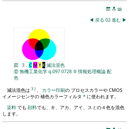
🔚
🔝
📖
◀
戻る
02
進む
▶
図
3
.
C
M
Y
K
減法混色
⑫
無機工業化学
q.097
0728
⑤
情報処理概論
配
色
3
)
減法混色は
、
カラー印刷
の プロセスカラーや CMOS
イメージセンサの 補色カラーフィルタ
*
に使われます。
染料
でも
顔料
でも、キ、アカ、アイ、スミの４色を混色
します。