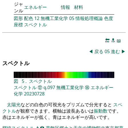
ジャ
エネルギー
情報
材料
ンル
図形
配色
12
無機工業化学
05
情報処理概論
色度
座標
スペクトル
🔚
🔝
📖
◀
戻る
05
進む
▶
スペクトル
図
5
.
スペクトル
スペクトル
⑫
q.097
無機工業化学
⑭
エネルギー
化学
20230728
太陽光
などの白色の可視光をプリズムで分光すると
スペ
クトル
が観察できます。横軸は波長あるいは
振動数
です。
赤はエネルギーが低く、青はエネルギーが高いです。
輝線スペクトル
👨‍🏫
葛飾区郷土と天文の博物館＠東京都葛