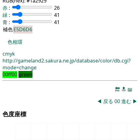
RGB(hex):
#1a2929
赤
:
26
緑
:
41
青
:
41
補色
E5D6D6
色相環
cmyk
http://gameland2.sakura.ne.jp/database/color/db.cgi?
mode=change
00ff00
green
🔚
🔝
📖
◀
戻る
00
進む
▶
色度座標