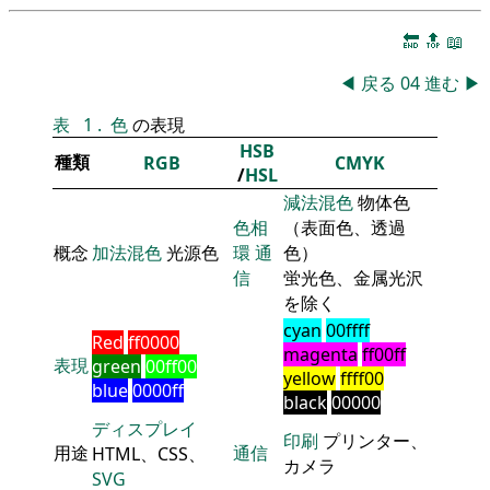
🔚
🔝
📖
◀
戻る
04
進む
▶
表
1
.
色
の表現
HSB
種類
RGB
CMYK
/
HSL
減法混色
物体色
色相
（表面色、透過
概念
加法混色
光源色
環
通
色）
信
蛍光色、金属光沢
を除く
cyan
00ffff
Red
ff0000
magenta
ff00ff
表現
green
00ff00
yellow
ffff00
blue
0000ff
black
00000
ディスプレイ
印刷
プリンター、
用途
通信
HTML、CSS、
カメラ
SVG