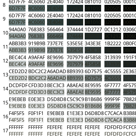
6D7F7F
4C6060
2E4040
172424
081010
020505
0001
8
6D7F7F
4C6060
2E4040
172424
081010
020505
0001
6D7F7F
4C6060
2E4040
172424
081010
020505
0001
9
6D7F7F
4C6060
2E4040
172424
081010
020505
0001
94A0A0
768383
566464
374444
1D2727
0C1212
0306
10
94A0A0
768383
566464
374444
1D2727
0C1212
0306
ABB3B3
919B9B
737E7E
535E5E
343E3E
1B2222
0B0F
11
ABB3B3
919B9B
737E7E
535E5E
343E3E
1B2222
0B0F
BEC4C4
A9AFAF
8E9696
707979
4F5858
313939
191F
12
BEC4C4
A9AFAF
8E9696
707979
4F5858
313939
191F
CED2D2
BDC2C2
A6ADAD
8B9393
6D7575
4C5555
2E36
13
CED2D2
BDC2C2
A6ADAD
8B9393
6D7575
4C5555
2E36
DCDFDF
CFD3D3
BEC3C3
A8AEAE
8E9595
6F7777
4F57
14
DCDFDF
CFD3D3
BEC3C3
A8AEAE
8E9595
6F7777
4F57
E9EBEB
E0E3E3
D5D8D8
C5C9C9
B1B6B6
999F9F
7B82
15
E9EBEB
E0E3E3
D5D8D8
C5C9C9
B1B6B6
999F9F
7B82
F4F5F5
F0F1F1
E9EBEB
E1E3E3
D6D8D8
C7CACA
B3B8
16
F4F5F5
F0F1F1
E9EBEB
E1E3E3
D6D8D8
C7CACA
B3B8
FFFFFF
FFFFFF
FEFEFE
FEFEFE
FEFEFE
FDFDFD
FCFC
17
FFFFFF
FFFFFF
FEFEFE
FEFEFE
FEFEFE
FDFDFD
FCFC