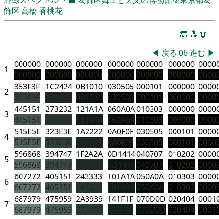
飾区
高橋 香桃花
🔚
🔝
📖
◀
戻る
06
進む
▶
000000
000000
000000
000000
000000
000000
0000
1
000000
000000
000000
000000
000000
000000
0000
353F3F
1C2424
0B1010
030505
000101
000000
0000
2
353F3F
1C2424
0B1010
030505
000101
000000
0000
445151
273232
121A1A
060A0A
010303
000000
0000
3
445151
273232
121A1A
060A0A
010303
000000
0000
515E5E
323E3E
1A2222
0A0F0F
030505
000101
0000
4
515E5E
323E3E
1A2222
0A0F0F
030505
000101
0000
596868
394747
1F2A2A
0D1414
040707
010202
0000
5
596868
394747
1F2A2A
0D1414
040707
010202
0000
607272
405151
243333
101A1A
050A0A
010303
0000
6
607272
405151
243333
101A1A
050A0A
010303
0000
687979
475959
2A3939
141F1F
070D0D
020404
0001
7
687979
475959
2A3939
141F1F
070D0D
020404
0001