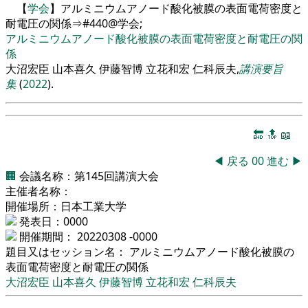
【
学会
】アルミニウムアノード酸化被膜の表面電荷密度と
耐電圧の関係⇒#440@学会;
アルミニウムアノード酸化被膜の表面電荷密度と耐電圧の関
係
大沼宏臣 山本喜久 伊藤智博 立花和宏 仁科辰夫,
講演要旨
集
(
2022
).
🔚
🔝
📖
◀
戻る
00
進む
▶
🏢
会議名称：第145回講演大会
主催者名称：
開催場所：日本工業大学
発表日：0000
開催期間： 20220308 -0000
題目又はセッション名： アルミニウムアノード酸化被膜の
表面電荷密度と耐電圧の関係
大沼宏臣 山本喜久 伊藤智博 立花和宏 仁科辰夫