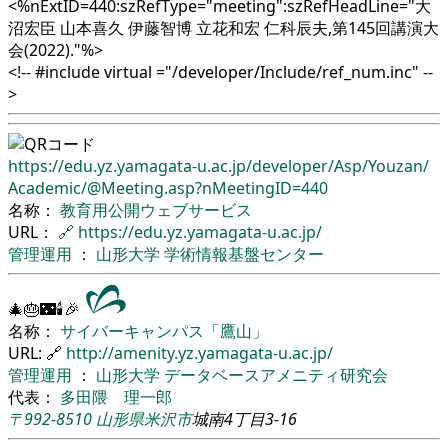
<%nExtID=440:szRefType="meeting":szRefHeadLine="大
沼宏臣 山本喜久 伊藤智博 立花和宏 仁科辰夫,第145回講演大
会(2022)."%>
<!-- #include virtual ="/developer/Include/ref_num.inc" --
>
https://edu.yz.yamagata-u.ac.jp/
developer/
Asp/
Youzan/
Academic/
@Meeting.asp?nMeetingID=440
名称：
教育用公開ウェブサービス
URL：
🔗
https://edu.yz.yamagata-u.ac.jp/
管理運用
：
山形大学
学術情報基盤センター
🎄🎂🌃🕯🎉
名称：
サイバーキャンパス「鷹山」
URL: 🔗
http://amenity.yz.yamagata-u.ac.jp/
管理運用
：
山形大学
データベースアメニティ研究会
代表：
多田隈 理一郎
〒992-8510
山形県
米沢市
城南4丁目3-16