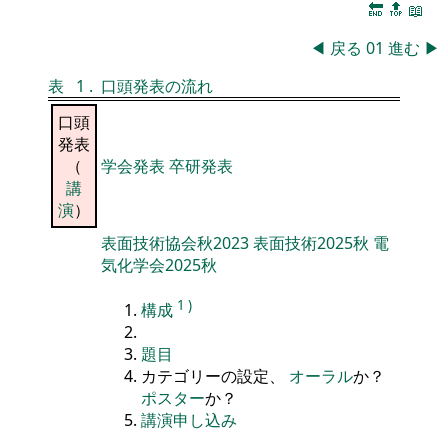
🔚
🔝
📖
◀
戻る
01
進む
▶
表
1
.
口頭発表の流れ
口頭
発表
（
学会発表
卒研発表
講
演
）
表面技術協会秋2023
表面技術2025秋
電
気化学会2025秋
1
)
構成
題目
カテゴリーの設定、
オーラル
か？
ポスター
か？
講演申し込み