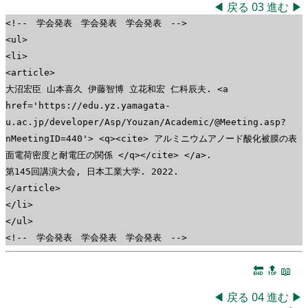
◀
戻る
03
進む
▶
<!-- 学会発表 学会発表 学会発表 -->
<ul>
<li>
<article>
大沼宏臣 山本喜久 伊藤智博 立花和宏 仁科辰夫. <a
href='https://edu.yz.yamagata-
u.ac.jp/developer/Asp/Youzan/Academic/@Meeting.asp?
nMeetingID=440'> <q><cite> アルミニウムアノード酸化被膜の表
面電荷密度と耐電圧の関係 </q></cite> </a>.
第145回講演大会, 日本工業大学. 2022.
</article>
</li>
</ul>
<!-- 学会発表 学会発表 学会発表 -->
🔚
🔝
📖
◀
戻る
04
進む
▶