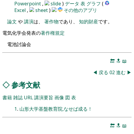
Powerpoint
,
slide
)
データ
表
グラフ
(
Excel
,
sheet
)
その他のアプリ
論文
や
講演
は、
著作物
であり、
知的財産
です。
電気化学会発表の
著作権規定
電池討論会
🔚
🔝
📖
◀
戻る
02
進む
▶
◇
参考文献
書籍
雑誌
URL
講演要旨
画像
図
表
1
.
山形大学基盤教育院,なせば成る！
🔚
🔝
📖