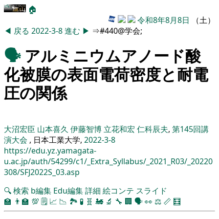
🏠
令和8年8月8日
（土）
◀
戻る
2022-3-8
進む
▶
⇒#440@学会;
🗣️
アルミニウムアノード酸
化被膜の表面電荷密度と耐電
圧の関係
大沼宏臣 山本喜久 伊藤智博 立花和宏 仁科辰夫
,
第145回講
演大会
, 日本工業大学,
2022-3-8
https://edu.yz.yamagata-
u.ac.jp/auth/54299/c1/_Extra_Syllabus/_2021_R03/_20220
308/SFJ2022S_03.asp
🔍
検索
b編集
Edu編集
詳細
絵コンテ
スライド
🏫
👨‍🏫
💯
🗒️
📈
📉
🏞
🧪
🧬
🚂
🔬
🔧
🏢
🗣️
👀
⚖️
📏
🧮