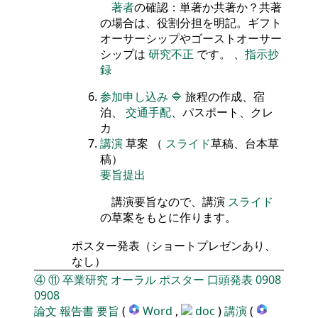
著者
の確認：単著か共著か？共著
の場合は、役割分担を明記。ギフト
オーサーシップやゴーストオーサー
シップは
研究不正
です。 、
指示抄
録
参加申し込み
🔷
旅程の作成、宿
泊、
交通手配
、パスポート、クレ
カ
講演
草案 （
スライド
草稿、台本草
稿）
要旨提出
講演要旨なので、講演
スライド
の草案をもとに作ります。
ポスター発表（ショートプレゼンあり、
なし）
④
⑪
卒業研究
オーラル
ポスター
口頭発表
0908
0908
論文
報告書
要旨
(
Word
,
doc
)
講演
(