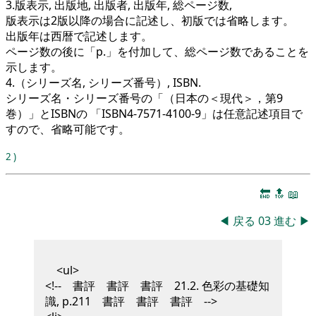
3.版表示, 出版地, 出版者, 出版年, 総ページ数,
版表示は2版以降の場合に記述し、初版では省略します。
出版年は西暦で記述します。
ページ数の後に「p.」を付加して、総ページ数であることを
示します。
4.（シリーズ名, シリーズ番号）, ISBN.
シリーズ名・シリーズ番号の「（日本の＜現代＞，第9
巻）」とISBNの 「ISBN4-7571-4100-9」は任意記述項目で
すので、省略可能です。
2
)
🔚
🔝
📖
◀
戻る
03
進む
▶
<ul>
<!-- 書評 書評 書評 21.2. 色彩の基礎知
識, p.211 書評 書評 書評 -->