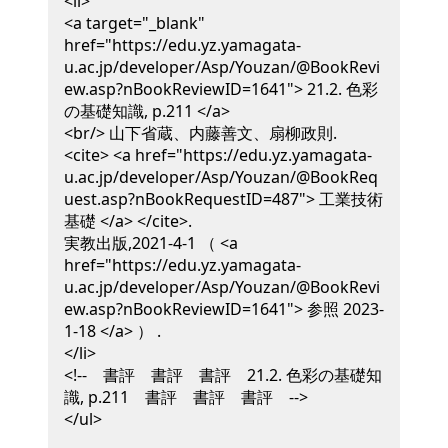
<li>
<a target="_blank"
href="https://edu.yz.yamagata-
u.ac.jp/developer/Asp/Youzan/@BookRevi
ew.asp?nBookReviewID=1641"> 21.2. 色彩
の基礎知識, p.211 </a>
<br/>
山下省蔵、内藤善文、扇柳政則
.
<cite> <a href="https://edu.yz.yamagata-
u.ac.jp/developer/Asp/Youzan/@BookReq
uest.asp?nBookRequestID=487"> 工業技術
基礎 </a> </cite>
.
実教出版,
2021-4-1
（ <a
href="https://edu.yz.yamagata-
u.ac.jp/developer/Asp/Youzan/@BookRevi
ew.asp?nBookReviewID=1641"> 参照 2023-
1-18 </a> ）
.
</li>
<!-- 書評 書評 書評 21.2. 色彩の基礎知
識, p.211 書評 書評 書評 -->
</ul>