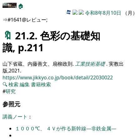
🏠
令和8年8月10日
（月）
⇒#1641@レビュー;
🔖
21.2. 色彩の基礎知
識, p.211
山下省蔵、内藤善文、扇柳政則
.
工業技術基礎
.
実教出
版,
2021
.
https://www.jikkyo.co.jp/book/detail/22030022
🔍
検索
編集
書籍検索
#
研究
参照元
講義ノート
：
１０００℃、 ４Ｖが作る新幹線―非鉄金属―