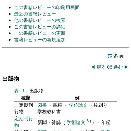
この書籍レビューの印刷用画面
最近の書籍レビュー
他の書籍レビューの検索
この書籍レビューの詳細
この書籍レビューの更新
書籍レビューの新規追加
🔚
🔝
📖
◀
戻る
06
進む
▶
出版物
表
1
.
出版物
種類
例
非定期刊
図書
・書籍 ・
学位論文
・抜刷り・
行物
学校教科書
定期刊行
3
)
新聞・雑誌（
学術論文
）・年鑑
物