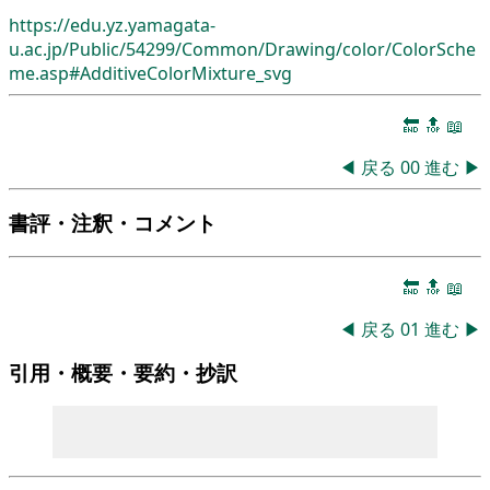
https://edu.yz.yamagata-
u.ac.jp/Public/54299/Common/Drawing/color/ColorSche
me.asp#AdditiveColorMixture_svg
🔚
🔝
📖
◀
戻る
00
進む
▶
書評・注釈・コメント
🔚
🔝
📖
◀
戻る
01
進む
▶
引用・概要・要約・抄訳