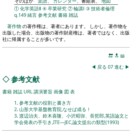
そのほか
楽譜
、
カレンダー
、番組表、
地図
①
化学英語Ⅱ
④
卒業研究
⑦
輪講Ⅰ
③
技術者倫理
q.149
緒言
参考文献
書籍
雑誌
著作物
の著作権は、著者にあります。 しかし、著作物を
出版した場合、出版物の著作財産権は、著者ではなく、出版
社に帰属することが多いです。
🔚
🔝
📖
◀
戻る
07
進む
▶
◇
参考文献
書籍
雑誌
URL
講演要旨
画像
図
表
1
.
参考文献の役割と書き方
2
.
山形大学基盤教育院,なせば成る！
3
.
渡辺治夫、鈴木喜隆、小沢昭弥、長哲郎,英語論文と
学会発表の手引き,ITE―JEC,論文提出の類型(1993)