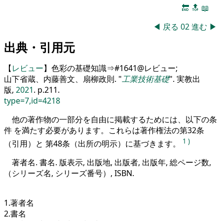
🔚
🔝
📖
◀
戻る
02
進む
▶
出典・引用元
【
レビュー
】色彩の基礎知識⇒#1641@レビュー;
山下省蔵、内藤善文、扇柳政則.
工業技術基礎
. 実教出
版,
2021
. p.211.
type=7,id=4218
他の著作物の一部分を自由に掲載するためには、以下の条
件 を満たす必要があります。これらは著作権法の第32条
1
)
（引用）と 第48条（出所の明示）に基づきます。
著者名. 書名. 版表示, 出版地, 出版者, 出版年, 総ページ数,
（シリーズ名, シリーズ番号）, ISBN.
1.著者名
2.書名