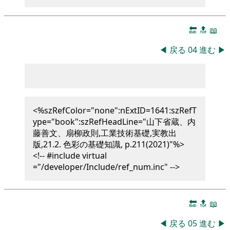
🔚
🔝
📖
◀
戻る
04
進む
▶
<%szRefColor="none":nExtID=1641:szRefT
ype="book":szRefHeadLine="山下省蔵、内
藤善文、扇柳政則,工業技術基礎,実教出
版,21.2. 色彩の基礎知識, p.211(2021)"%>
<!-- #include virtual
="/developer/Include/ref_num.inc" -->
🔚
🔝
📖
◀
戻る
05
進む
▶