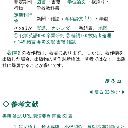
非定期刊
図書
・書籍 ・
学位論文
・抜刷り・
行物
学校教科書
定期刊行
1
)
新聞・雑誌（
学術論文
）・年鑑
物
そのほか
楽譜
、
カレンダー
、番組表、
地図
①
化学英語Ⅱ
④
卒業研究
⑦
輪講Ⅰ
③
技術者倫理
q.149
緒言
参考文献
書籍
雑誌
著作物
の著作権は、著者にあります。 しかし、著作物を
出版した場合、出版物の著作財産権は、著者ではなく、出版
社に帰属することが多いです。
🔚
🔝
📖
◀
戻る
03
進む
▶
◇
参考文献
書籍
雑誌
URL
講演要旨
画像
図
表
1
.
渡辺治夫、鈴木喜隆、小沢昭弥、長哲郎,英語論文と