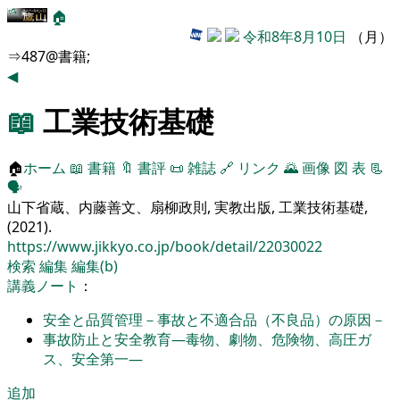
🏠
令和8年8月10日
（月）
⇒487@書籍;
◀
📖
工業技術基礎
🏠
ホーム
📖
書籍
🔖
書評
📜
雑誌
🔗
リンク
🌄
画像
図
表
📃
🗣️
山下省蔵、内藤善文、扇柳政則, 実教出版, 工業技術基礎,
(2021).
https://www.jikkyo.co.jp/book/detail/22030022
検索
編集
編集(b)
講義ノート
：
安全と品質管理－事故と不適合品（不良品）の原因－
事故防止と安全教育―毒物、劇物、危険物、高圧ガ
ス、安全第一―
追加