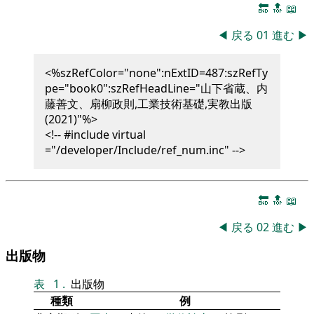
🔚
🔝
📖
◀
戻る
01
進む
▶
<%szRefColor="none":nExtID=487:szRefTy
pe="book0":szRefHeadLine="山下省蔵、内
藤善文、扇柳政則,工業技術基礎,実教出版
(2021)"%>
<!-- #include virtual
="/developer/Include/ref_num.inc" -->
🔚
🔝
📖
◀
戻る
02
進む
▶
出版物
表
1
.
出版物
種類
例