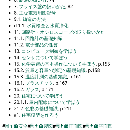
7.
フライス盤の扱いかた
, 82
8.
主な電気用図記号
9.1.
鋳造の方法
d.1.1.
水質検査と水質浄化
11.
回路計・オシロスコープの取り扱いかた
11.1.
回路計の基礎知識
11.2.
電子部品の性質
13.
コンピュータ制御を学ぼう
14.
センサについて学ぼう
15.
化学実習の基本操作について学ぼう
, p.155
15.2.
質量と容量の測定の基礎知識
, p.158
15.3.
温度計測の基礎知識
, p.161
16.1.
プラスチック
, p.167
16.2.
ガラス
, p.171
20.
住宅について学ぼう
20.1.1.
屋内配線について学ぼう
21.2.
色彩の基礎知識
, p.211
a1.
住宅模型を作ろう
#
🗒️
👨‍🏫
安全
#
🗒️
👨‍🏫
製図
#
🗒️
👨‍🏫
正面図
#
🗒️
👨‍🏫
平面図