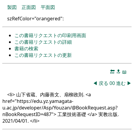
製図
正面図
平面図
szRefColor
=
"orangered":
この書籍リクエストの印刷用画面
この書籍リクエストの詳細
書籍の検索
この書籍リクエストの更新
🔚
🔝
📖
◀
戻る
00
進む
▶
<li> 山下省蔵、内藤善文、扇柳政則. <a
href="https://edu.yz.yamagata-
u.ac.jp/developer/Asp/Youzan/@BookRequest.asp?
nBookRequestID=487"> 工業技術基礎 </a> 実教出版.
2021/04/01. </li>