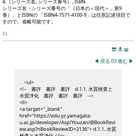
4.（シリーズ名, シリーズ番号）, ISBN.
シリーズ名・シリーズ番号の「（日本の＜現代＞，第9
巻）」とISBNの 「ISBN4-7571-4100-9」は任意記述項目で
すので、省略可能です。
2
)
🔚
🔝
📖
◀
戻る
03
進む
▶
<ul>
<!-- 書評 書評 書評 d.1.1. 水質検査と
水質浄化 書評 書評 書評 -->
<li>
<a target="_blank"
href="https://edu.yz.yamagata-
u.ac.jp/developer/Asp/Youzan/@BookRevi
ew.asp?nBookReviewID=2136"> d.1.1. 水質
検査と水質浄化 </a>