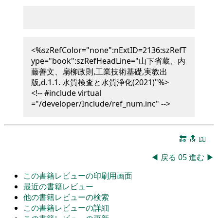
<%szRefColor="none":nExtID=2136:szRefT
ype="book":szRefHeadLine="山下省蔵、内
藤善文、扇柳政則,工業技術基礎,実教出
版,d.1.1. 水質検査と水質浄化(2021)"%>
<!-- #include virtual
="/developer/Include/ref_num.inc" -->
🔚
🔝
📖
◀
戻る
05
進む
▶
この書籍レビューの印刷用画面
最近の書籍レビュー
他の書籍レビューの検索
この書籍レビューの詳細