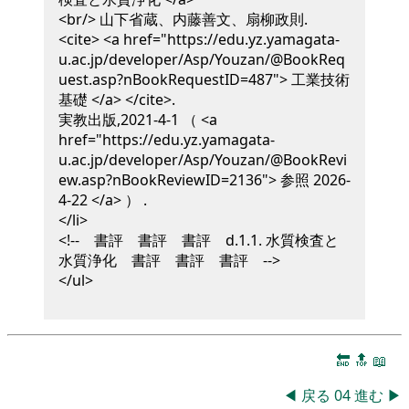
<br/>
山下省蔵、内藤善文、扇柳政則
.
<cite> <a href="https://edu.yz.yamagata-
u.ac.jp/developer/Asp/Youzan/@BookReq
uest.asp?nBookRequestID=487"> 工業技術
基礎 </a> </cite>
.
実教出版,
2021-4-1
（ <a
href="https://edu.yz.yamagata-
u.ac.jp/developer/Asp/Youzan/@BookRevi
ew.asp?nBookReviewID=2136"> 参照 2026-
4-22 </a> ）
.
</li>
<!-- 書評 書評 書評 d.1.1. 水質検査と
水質浄化 書評 書評 書評 -->
</ul>
🔚
🔝
📖
◀
戻る
04
進む
▶