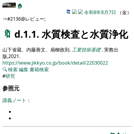
🏠
令和8年8月7日
（金）
⇒#2136@レビュー;
🔖
d.1.1. 水質検査と水質浄化
山下省蔵、内藤善文、扇柳政則
.
工業技術基礎
.
実教出
版,
2021
.
https://www.jikkyo.co.jp/book/detail/22030022
🔍
検索
編集
書籍検索
#
研究
参照元
講義ノート
：