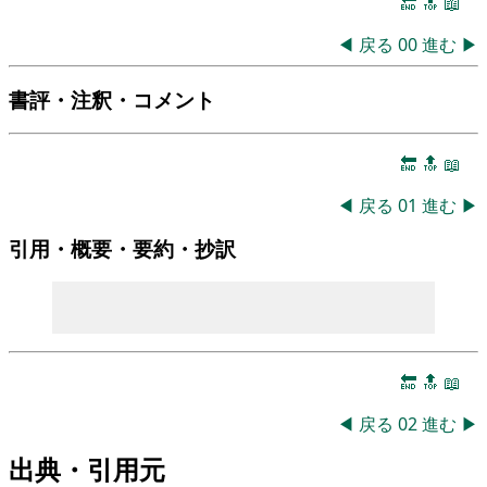
🔚
🔝
📖
◀
戻る
00
進む
▶
書評・注釈・コメント
🔚
🔝
📖
◀
戻る
01
進む
▶
引用・概要・要約・抄訳
🔚
🔝
📖
◀
戻る
02
進む
▶
出典・引用元