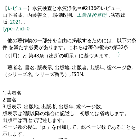
【
レビュー
】水質検査と水質浄化⇒#2136@レビュー;
山下省蔵、内藤善文、扇柳政則.
工業技術基礎
. 実教出
版,
2021
. .
type=7,id=0
他の著作物の一部分を自由に掲載するためには、以下の条
件 を満たす必要があります。これらは著作権法の第32条
1
)
（引用）と 第48条（出所の明示）に基づきます。
著者名. 書名. 版表示, 出版地, 出版者, 出版年, 総ページ数,
（シリーズ名, シリーズ番号）, ISBN.
1.著者名
2.書名
3.版表示, 出版地, 出版者, 出版年, 総ページ数,
版表示は2版以降の場合に記述し、初版では省略します。
出版年は西暦で記述します。
ページ数の後に「p.」を付加して、総ページ数であることを
示します。