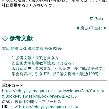
社に帰属することが多いです。
🔚
🔝
📖
◀
戻る
07
進む
▶
◇
参考文献
書籍
雑誌
URL
講演要旨
画像
図
表
1
.
参考文献の役割と書き方
2
.
山形大学基盤教育院,なせば成る！
3
.
渡辺治夫、鈴木喜隆、小沢昭弥、長哲郎,英語論文と
学会発表の手引き,ITE―JEC,論文提出の類型(1993)
https://edu.yz.yamagata-u.ac.jp/
developer/
Asp/
Youzan/
@BookReview.asp?nBookReviewID=2136
名称：
教育用公開ウェブサービス
URL：
🔗
https://edu.yz.yamagata-u.ac.jp/