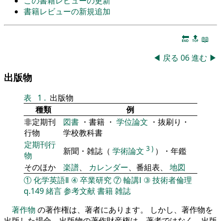
この書籍レビューの更新
書籍レビューの新規追加
🔚
🔝
📖
◀
戻る
06
進む
▶
出版物
表
1
.
出版物
種類
例
非定期刊
図書
・書籍 ・
学位論文
・抜刷り・
行物
学校教科書
定期刊行
3
)
新聞・雑誌（
学術論文
）・年鑑
物
そのほか
楽譜
、
カレンダー
、番組表、
地図
①
化学英語Ⅱ
④
卒業研究
⑦
輪講Ⅰ
③
技術者倫理
q.149
緒言
参考文献
書籍
雑誌
著作物
の著作権は、著者にあります。 しかし、著作物を
出版した場合、出版物の著作財産権は、著者ではなく、出版