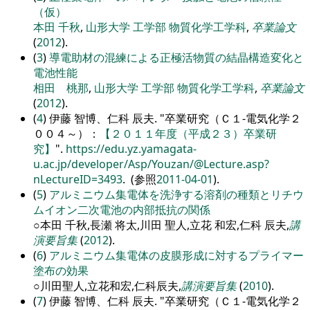
（仮）
本田 千秋
,
山形大学
工学部
物質化学工学科
,
卒業論文
(
2012
).
(
3
)
導電助材の混練による正極活物質の結晶構造変化と
電池性能
相田 桃那
,
山形大学
工学部
物質化学工学科
,
卒業論文
(
2012
).
(
4
) 伊藤 智博、仁科 辰夫.
卒業研究（Ｃ１-電気化学２
００４～）：
【２０１１年度（平成２３）卒業研
究】
.
https://edu.yz.yamagata-
u.ac.jp/developer/Asp/Youzan/@Lecture.asp?
nLectureID=3493
. (参照
2011-04-01
).
(
5
)
アルミニウム集電体を洗浄する溶剤の種類とリチウ
ムイオン二次電池の内部抵抗の関係
○本田 千秋,長瀬 将太,川田 聖人,立花 和宏,仁科 辰夫,
講
演要旨集
(
2012
).
(
6
)
アルミニウム集電体の皮膜形成に対するプライマー
塗布の効果
○川田聖人,立花和宏,仁科辰夫,
講演要旨集
(
2010
).
(
7
) 伊藤 智博、仁科 辰夫.
卒業研究（Ｃ１-電気化学２