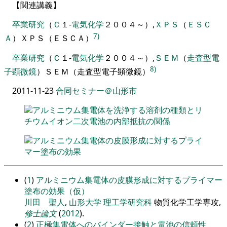
【
関連講義
】
卒業研究
（
Ｃ
１
-
電気化学
２００４
～
）
,
ＸＰＳ
（
ＥＳＣ
7)
Ａ
）
ＸＰＳ（ＥＳＣＡ）
卒業研究
（
Ｃ
１
-
電気化学
２００４
～
）
,
ＳＥＭ
（
走査型電
8)
子顕微鏡
）
ＳＥＭ（走査型電子顕微鏡）
2011-11-23
合同セミナー＠山形市
アルミニウム集電体を洗浄する溶剤の種類とリ
チウムイオン二次電池の内部抵抗の関係
アルミニウム集電体の皮膜形成に対するプライ
マー塗布の効果
(
1
)
アルミニウム集電体の皮膜形成に対するプライマー
塗布の効果（仮）
川田 聖人
,
山形大学
理工学研究科
物質化学工学専攻,
修士論文
(
2012
).
(
2
)
正極集電体へのバインダー接触と電池の信頼性