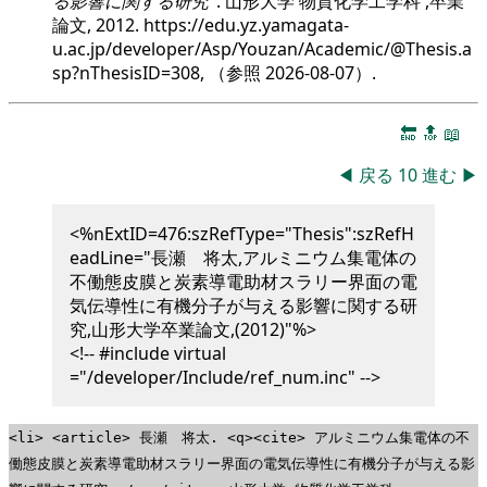
る影響に関する研究
. 山形大学 物質化学工学科 ,卒業
論文, 2012. https://edu.yz.yamagata-
u.ac.jp/developer/Asp/Youzan/Academic/@Thesis.a
sp?nThesisID=308, （参照
2026-08-07
）.
🔚
🔝
📖
◀
戻る
10
進む
▶
<%nExtID=476:szRefType="Thesis":szRefH
eadLine="長瀬 将太,アルミニウム集電体の
不働態皮膜と炭素導電助材スラリー界面の電
気伝導性に有機分子が与える影響に関する研
究,山形大学卒業論文,(2012)"%>
<!-- #include virtual
="/developer/Include/ref_num.inc" -->
<li> <article> 長瀬 将太. <q><cite> アルミニウム集電体の不
働態皮膜と炭素導電助材スラリー界面の電気伝導性に有機分子が与える影