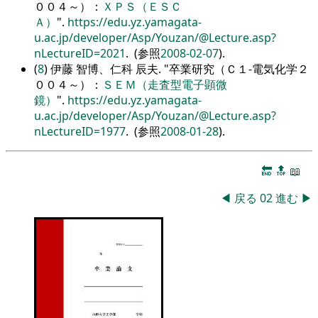
００４～）：
ＸＰＳ（ＥＳＣ
Ａ）
.
https://edu.yz.yamagata-
u.ac.jp/developer/Asp/Youzan/@Lecture.asp?
nLectureID=2021
. (参照
2008-02-07
).
(
8
) 伊藤 智博、仁科 辰夫.
卒業研究（Ｃ１-電気化学２
００４～）：
ＳＥＭ（走査型電子顕微
鏡）
.
https://edu.yz.yamagata-
u.ac.jp/developer/Asp/Youzan/@Lecture.asp?
nLectureID=1977
. (参照
2008-01-28
).
🔚
🔝
📖
◀
戻る
02
進む
▶