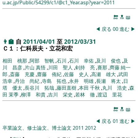
u.ac.jp/Public/54299/c1/@c1_Year.asp?year=2011
🔚
🔝
📖
◀
戻る
00
進む
▶
👨‍🏫
自
2011/04/01
至
2012/03/31
Ｃ１：仁科辰夫・立花和宏
相田 桃那
,
阿部 智帆
,
石川
,
石川 幸佑
,
及川 俊也
,
及
川 昌彦
,
片山 真悟
,
川田 聖人
,
剣持 亮
,
賽那
,
齊藤 純一
郎
,
斎藤 充慶
,
齋藤 侑紀
,
佐藤 史人
,
高瀬 雄大
,
武田
浩幸
,
丹治 尚紀
,
寺島 拓也
,
永井 明雄
,
長瀬 将太
,
日
塔 優太
,
長谷川 拓哉
,
藤田直樹
,
本田 千秋
,
丸川 浩史
,
森
田 茉季
,
柳澤 和貴
,
吉川 栄史
,
若林 徹
,
渡辺 里花
🔚
🔝
📖
◀
戻る
01
進む
▶
卒業論文、修士論文、博士論文
2011
2012