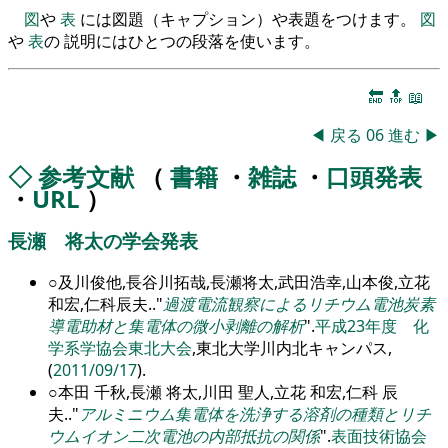
図
や
表
には図題（キャプション）や表題をつけます。
図
や
表
の 説明にはひとつの段落を使います。
🔚
🔝
📖
◀
戻る
06
進む
▶
◇
参考文献
（
書籍
・
雑誌
・
口頭発表
・
URL
）
長瀬 将太の学会発表
○及川俊他,長谷川拓哉,長瀬将太,武田浩幸,山本俊,立花
和宏,仁科辰夫..
過渡電流観察によるリチウム電池炭素
導電助材と集電体の微小剥離の解析
.
平成23年度 化
学系学協会東北大会
,東北大学川内北キャンパス,
(
2011/09/17
).
○本田 千秋,長瀬 将太,川田 聖人,立花 和宏,仁科 辰
夫..
アルミニウム集電体を洗浄する溶剤の種類とリチ
ウムイオン二次電池の内部抵抗の関係
.
表面技術協会