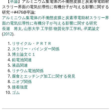
【
卒論
】アルミニウム集電体の不働態皮膜と炭素導電助材
スラリー界面の電気伝導性に有機分子が与える影響に関する
研究⇒#476@卒論;
アルミニウム集電体の不働態皮膜と炭素導電助材スラリー界
面の電気伝導性に有機分子が与える影響に関する研究
長瀬 将太
,
山形大学
工学部
物質化学工学科
,
卒業論文
(
2012
).
リサイクル・ＰＲＴＲ
スラリー・バインダー関係
博士論文Ｃ１
鉛電池関連
液晶関連
リチウム電池関係
腐食とエッチング加工に関する発見
ニオブ関係
接着強度
ゴム