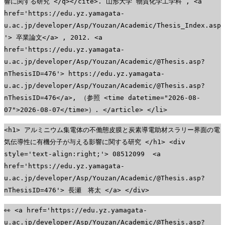
響に関する研究 </q></cite>. 山形大学 物質化学工学科 , <a
href='https://edu.yz.yamagata-
u.ac.jp/developer/Asp/Youzan/Academic/Thesis_Index.asp
'> 卒業論文</a> , 2012. <a
href='https://edu.yz.yamagata-
u.ac.jp/developer/Asp/Youzan/Academic/@Thesis.asp?
nThesisID=476'> https://edu.yz.yamagata-
u.ac.jp/developer/Asp/Youzan/Academic/@Thesis.asp?
nThesisID=476</a>, （参照 <time datetime="2026-08-
07">2026-08-07</time>）. </article> </li>
<h1> アルミニウム集電体の不働態皮膜と炭素導電助材スラリー界面の電
気伝導性に有機分子が与える影響に関する研究 </h1> <div
style='text-align:right;'> 08512099 <a
href='https://edu.yz.yamagata-
u.ac.jp/developer/Asp/Youzan/Academic/@Thesis.asp?
nThesisID=476'> 長瀬 将太 </a> </div>
👀 <a href='https://edu.yz.yamagata-
u.ac.jp/developer/Asp/Youzan/Academic/@Thesis.asp?