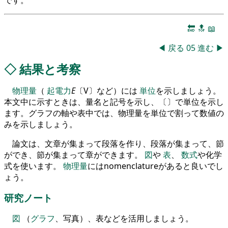
です。
🔚
🔝
📖
◀
戻る
05
進む
▶
◇
結果と考察
物理量
（
起電力
E
〔V〕など）には
単位
を示しましょう。
本文中に示すときは、量名と記号を示し、〔〕で単位を示し
ます。グラフの軸や表中では、物理量を単位で割って数値の
みを示しましょう。
論文は、文章が集まって段落を作り、段落が集まって、節
ができ、節が集まって章ができます。
図
や
表
、
数式
や化学
式を使います。
物理量
にはnomenclatureがあると良いでし
ょう。
研究ノート
図
（
グラフ
、写真）、表などを活用しましょう。