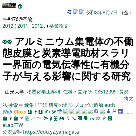
🏠
令和8年8月7日
（金）
⇒#476@卒論;
2012
(
2011
,
2012
, )
卒業論文
👀
アルミニウム集電体の不働
態皮膜と炭素導電助材スラリ
ー界面の電気伝導性に有機分
子が与える影響に関する研究
山形大学
物質化学工学科
仁科・立花研
08512099
長瀬
将太
🔍
検索
✏
編集
ℹ️
詳細
研究の追加
ブログの追加
auth
Web
Class
🏫
👨‍🏫
✍
💯
……
🏫
👨‍🏫
💯
🗒️
📈
📉
🏞
🧪
🧬
🚂
🔬
🔧
🏢
🗣️
👀
⚖️
📏
🧮
eLabFTW
公表資料
https://edu.yz.yamagata-