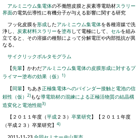
アルミニウム
集電体
の不働態皮膜と炭素導電助材
スラリー
界面
の電気伝導性に有機分子が与える影響に関する研究
フ
ッ化皮膜
を
形成
した
アルミニウム
集電体
を
各種溶媒で洗
浄し
、
炭素材料
スラリー
を
塗布
して電極にして
、
セル
を
組み
立てると
、
その溶媒の種類によって分解電圧や内部抵抗が異
なる
。
サイクリックボルタモグラム
【
先輩
】
かわだ
アルミニウム集電体の皮膜形成に対するプ
1)
ライマー塗布の効果（仮）
【
同輩
】
ちあき
正極集電体へのバインダー接触と電池の信
2)
頼性（仮）
もな
導電助材の混練による正極活物質の結晶構
3)
造変化と電池性能
【
２０１１
年度
（
平成
２３
）
卒業研究
】
【２０１１年度
4)
（平成２３）卒業研究】
2011-11-23
合同セミナー＠山形市