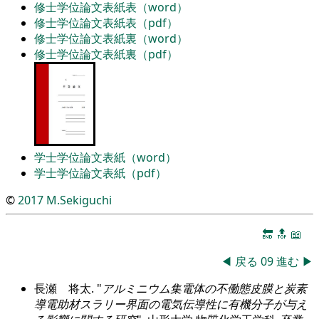
修士学位論文表紙表（word）
修士学位論文表紙表（pdf）
修士学位論文表紙裏（word）
修士学位論文表紙裏（pdf）
学士学位論文表紙（word）
学士学位論文表紙（pdf）
©
2017
M.Sekiguchi
🔚
🔝
📖
◀
戻る
09
進む
▶
長瀬 将太.
アルミニウム集電体の不働態皮膜と炭素
導電助材スラリー界面の電気伝導性に有機分子が与え