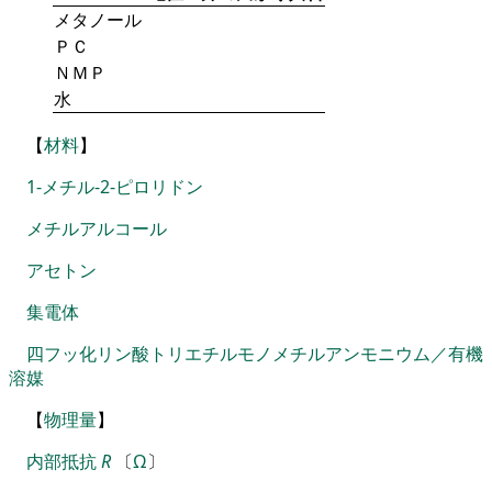
メタノール
ＰＣ
ＮＭＰ
水
【
材料
】
1-メチル-2-ピロリドン
メチルアルコール
アセトン
集電体
四フッ化リン酸トリエチルモノメチルアンモニウム／有機
溶媒
【
物理量
】
内部抵抗
R
〔
Ω
〕