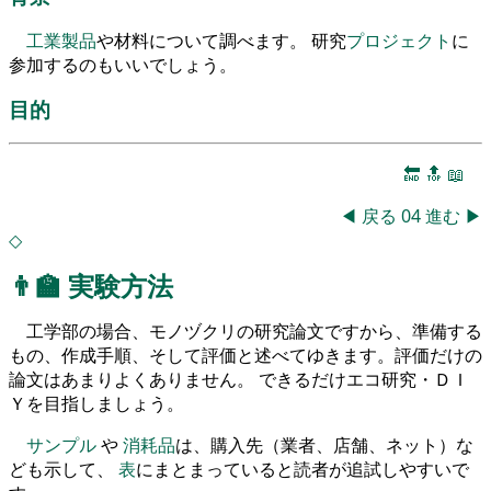
工業製品
や材料について調べます。 研究
プロジェクト
に
参加するのもいいでしょう。
目的
🔚
🔝
📖
◀
戻る
04
進む
▶
◇
👨‍🏫
実験方法
工学部の場合、モノヅクリの研究論文ですから、準備する
もの、作成手順、そして評価と述べてゆきます。評価だけの
論文はあまりよくありません。 できるだけエコ研究・ＤＩ
Ｙを目指しましょう。
サンプル
や
消耗品
は、購入先（業者、店舗、ネット）な
ども示して、
表
にまとまっていると読者が追試しやすいで