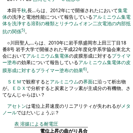
本田
千
秋
,
長…らは
、
2012
年にで開催されたにおいて
集電
体
の洗浄と電池性能について報告している
アルミニウム集電
体を洗浄する溶剤の種類とリチウムイオン二次電池の内部抵
5)
抗の関係
。
○川田聖人
,
…らは
、
2010
年に岩手県盛岡市上田
三
丁目
18
番
8
号
岩手大学で開催された平成
22
年度化学系学協会東北大
会において
アルミニウム
集電体
の皮膜形成に対する
プライマ
ー
塗布
の効果について報告している
アルミニウム集電体の皮
6)
膜形成に対するプライマー塗布の効果
。
ＳＥＭ
で観察すると
アルミニウム
の
界面
に沿って析出物
が
。
ＥＤＸ
で分析すると炭素と
フ
ッ素が主成分の有機物
。
さ
てなんじゃらほい？
アセトン
は電位上昇速度の
リニアリティ
が失われるが
メタ
ノール
ではだいじょうぶ？
表
溶媒による耐電圧
電位上昇の曲がり具合