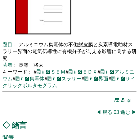
題目
： アルミニウム集電体の不働態皮膜と炭素導電助材ス
ラリー界面の電気伝導性に有機分子が与える影響に関する研
究
著者
： 長瀬 将太
キーワード： #
🗒️
👨‍🏫
ＳＥＭ
#
🗒️
👨‍🏫
ＥＤＸ
#
🗒️
👨‍🏫
アルミニ
ウム
#
🗒️
👨‍🏫
集電体
#
🗒️
👨‍🏫
スラリー
#
🗒️
👨‍🏫
界面
#
🗒️
👨‍🏫
サイ
クリックボルタモグラム
🔚
🔝
📖
◀
戻る
03
進む
▶
◇
緒言
背景