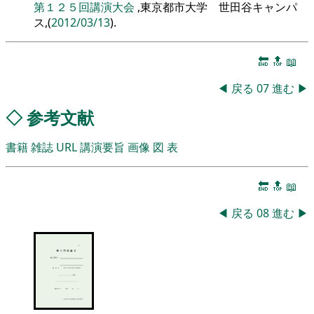
第１２５回講演大会
,東京都市大学 世田谷キャンパ
ス,(
2012/03/13
).
🔚
🔝
📖
◀
戻る
07
進む
▶
◇
参考文献
書籍
雑誌
URL
講演要旨
画像
図
表
🔚
🔝
📖
◀
戻る
08
進む
▶