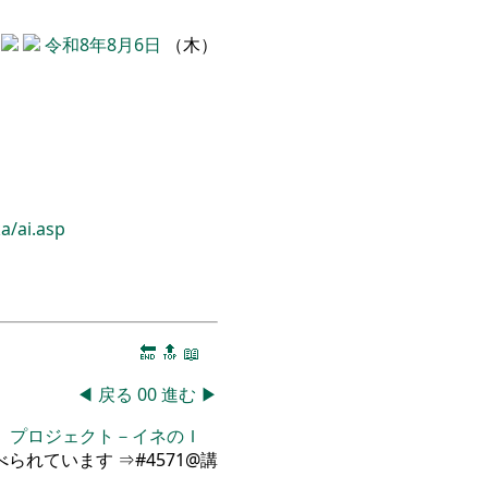
令和8年8月6日
（木）
a/ai.asp
🔚
🔝
📖
◀
戻る
00
進む
▶
」プロジェクト－イネのＩ
られています ⇒#4571@講