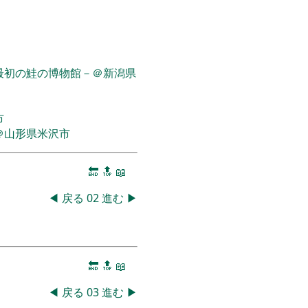
最初の鮭の博物館－＠新潟県
市
＠山形県米沢市
🔚
🔝
📖
◀
戻る
02
進む
▶
🔚
🔝
📖
◀
戻る
03
進む
▶