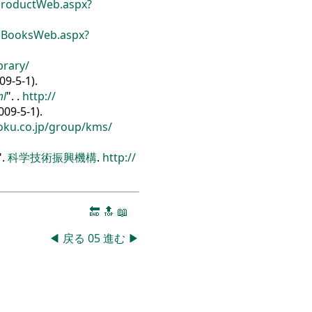
roductWeb.aspx?
uBooksWeb.aspx?
brary/
9-5-1).
ml
.
.
http:/
/
09-5-1).
ku.co.jp/
group/
kms/
.
科学技術振興機構
.
http:/
/
🔚
🔝
📖
◀
戻る
05
進む
▶