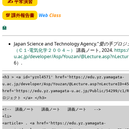
✍ 平常演習
💯 課外報告書
Web
Class
🏫
Japan Science and Technology Agency.
愛の手プロジ
（Ｃ１-電気化学２００４～）
講義ノート, 2024.
https:
u.ac.jp/developer/Asp/Youzan/@Lecture.asp?nLectu
6
）.
<h3 > <a id='yznl4571' href='https://edu.yz.yamagata-
u.ac.jp/developer/Asp/Youzan/@Lecture.asp?nLectureID=457
href='https://edu.yz.yamagata-u.ac.jp/Public/54299/c1
ロジェクト </a> </h3>
<!-- 講義ノート 講義ノート 講義ノート -->
<li>
<article> . <a href='https://edu.yz.yamagata-