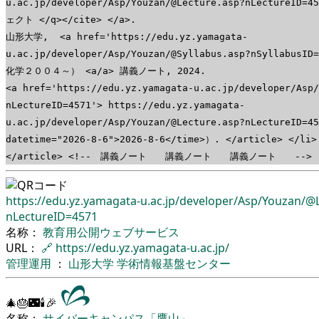
u.ac.jp/developer/Asp/Youzan/@Lecture.asp?nLectureID
ェクト </q></cite> </a>.
山形大学, <a href='https://edu.yz.yamagata-
u.ac.jp/developer/Asp/Youzan/@Syllabus.asp?nSyllabu
化学２００４～） <a/a> 講義ノート, 2024.
<a href='https://edu.yz.yamagata-u.ac.jp/developer/Asp
nLectureID=4571'> https://edu.yz.yamagata-
u.ac.jp/developer/Asp/Youzan/@Lecture.asp?nLectureID
datetime="2026-8-6">2026-8-6</time>）. </article> </li>
</article> <!-- 講義ノート 講義ノート 講義ノート -->
https://edu.yz.yamagata-u.ac.jp/
developer/
Asp/
Youzan/
@L
nLectureID=4571
名称：
教育用公開ウェブサービス
URL：
🔗
https://edu.yz.yamagata-u.ac.jp/
管理運用
：
山形大学
学術情報基盤センター
🎄🎂🌃🕯🎉
名称：
サイバーキャンパス「鷹山」