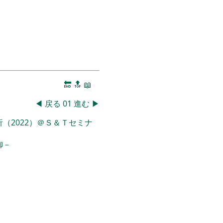
🔚
🔝
📖
◀
戻る
01
進む
▶
（2022）＠Ｓ＆Ｔセミナ
御－