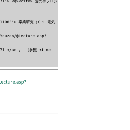
=4571'> <q><cite> 愛の手プロジ
sID=11063'> 卒業研究（Ｃ１-電気
/Youzan/@Lecture.asp?
=4571 </a> , （参照 <time
ecture.asp?