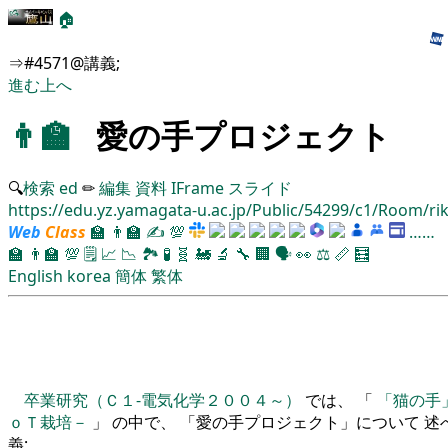
🏠
⇒#4571@講義;
進む
上へ
👨‍🏫
愛の手プロジェクト
🔍
検索
ed
✏
編集
資料
IFrame
スライド
https://edu.yz.yamagata-u.ac.jp/Public/54299/c1/Room/rik
Web
Class
🏫
👨‍🏫
✍
💯
……
🏫
👨‍🏫
💯
🗒️
📈
📉
🏞
🧪
🧬
🚂
🔬
🔧
🏢
🗣️
👀
⚖️
📏
🧮
English
korea
簡体
繁体
卒業研究（Ｃ１-電気化学２００４～）
では、 「
「猫の手
ｏＴ栽培－
」 の中で、 「愛の手プロジェクト」について 述べ
義;。