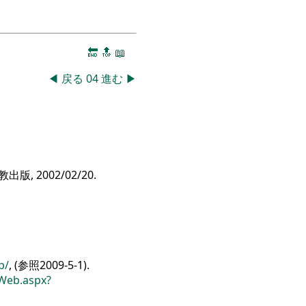
🔚
🔝
📖
◀
戻る
04
進む
▶
版, 2002/02/20.
p/
, (参照2009-5-1).
Web.aspx?