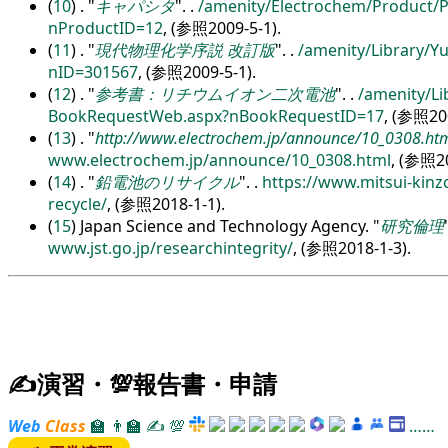
(
10
) .
キャパシタ
.
.
/
amenity/
Electrochem/
Product/
P
nProductID=12
, (参照2009-5-1).
(
11
) .
現代物理化学序説 改訂版
.
.
/
amenity/
Library/
Y
nID=301567
, (参照2009-5-1).
(
12
) .
参考書：リチウムイオン二次電池
.
.
/
amenity/
Li
BookRequestWeb.aspx?nBookRequestID=17
, (参照200
(
13
) .
http://www.electrochem.jp/announce/10_0308.ht
www.electrochem.jp/
announce/
10_0308.html
, (参照20
(
14
) .
鉛電池のリサイクル
.
.
https:/
/
www.mitsui-kinzo
recycle/
, (参照2018-1-1).
(
15
) Japan Science and Technology Agency.
研究倫理
www.jst.go.jp/
researchintegrity/
, (参照2018-1-3).
✍演習・💯報告書・申請
Web
Class
🏫
👨‍🏫
✍
💯
……