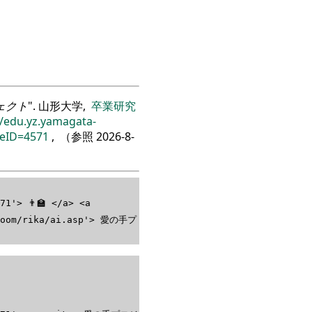
ェクト
. 山形大学,
卒業研究
//edu.yz.yamagata-
reID=4571
, （参照
2026-8-
1'> 👨‍🏫 </a> <a
/Room/rika/ai.asp'> 愛の手プ