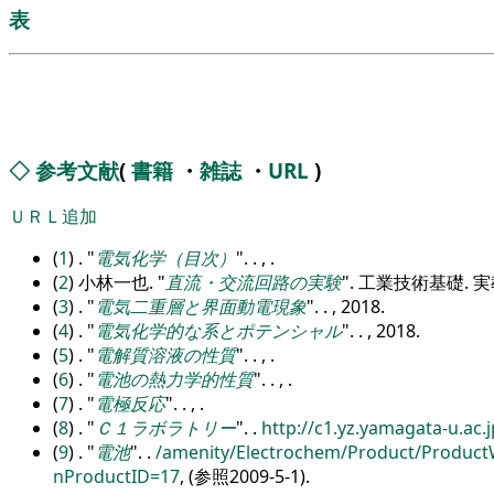
表
◇
参考文献
(
書籍
・
雑誌
・
URL
)
ＵＲＬ追加
(
1
) .
電気化学（目次）
. . , .
(
2
) 小林一也.
直流・交流回路の実験
. 工業技術基礎. 実教出
(
3
) .
電気二重層と界面動電現象
. . , 2018.
(
4
) .
電気化学的な系とポテンシャル
. . , 2018.
(
5
) .
電解質溶液の性質
. . , .
(
6
) .
電池の熱力学的性質
. . , .
(
7
) .
電極反応
. . , .
(
8
) .
Ｃ１ラボラトリー
.
.
http:/
/
c1.yz.yamagata-u.ac.j
(
9
) .
電池
.
.
/
amenity/
Electrochem/
Product/
Product
nProductID=17
, (参照2009-5-1).