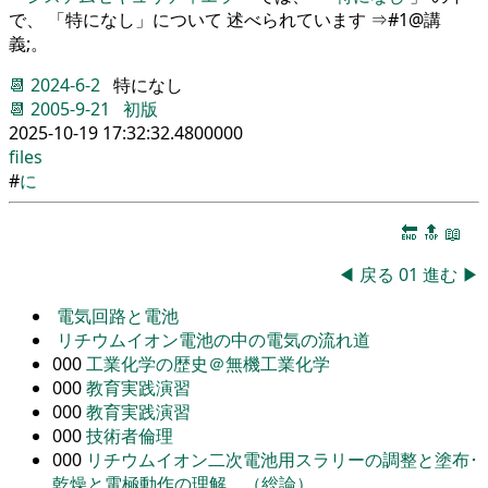
で、 「特になし」について 述べられています ⇒#1@講
義;。
📆
2024-6-2
特になし
📆
2005-9-21
初版
2025-10-19 17:32:32.4800000
files
#
に
🔚
🔝
📖
◀
戻る
01
進む
▶
電気回路と電池
リチウムイオン電池の中の電気の流れ道
000
工業化学の歴史＠無機工業化学
000
教育実践演習
000
教育実践演習
000
技術者倫理
000
リチウムイオン二次電池用スラリーの調整と塗布･
乾燥と電極動作の理解 （総論）