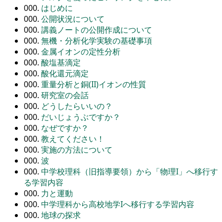
000.
はじめに
000.
公開状況について
000.
講義ノートの公開作成について
000.
無機・分析化学実験の基礎事項
000.
金属イオンの定性分析
000.
酸塩基滴定
000.
酸化還元滴定
000.
重量分析と銅(II)イオンの性質
000.
研究室の会話
000.
どうしたらいいの？
000.
だいじょうぶですか？
000.
なぜですか？
000.
教えてください！
000.
実施の方法について
000.
波
000.
中学校理科（旧指導要領）から「物理I」へ移行す
る学習内容
000.
力と運動
000.
中学理科から高校地学Iへ移行する学習内容
000.
地球の探求