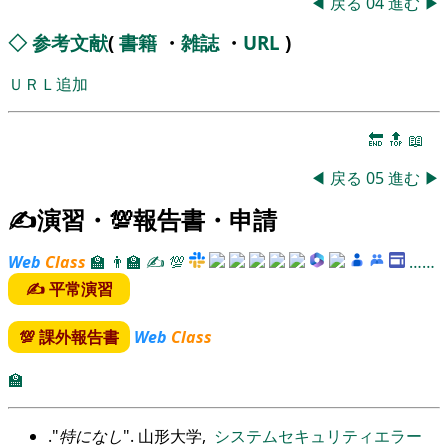
◀
戻る
04
進む
▶
◇
参考文献
(
書籍
・
雑誌
・
URL
)
ＵＲＬ追加
🔚
🔝
📖
◀
戻る
05
進む
▶
✍演習・💯報告書・申請
Web
Class
🏫
👨‍🏫
✍
💯
……
✍ 平常演習
💯 課外報告書
Web
Class
🏫
.
特になし
. 山形大学,
システムセキュリティエラー