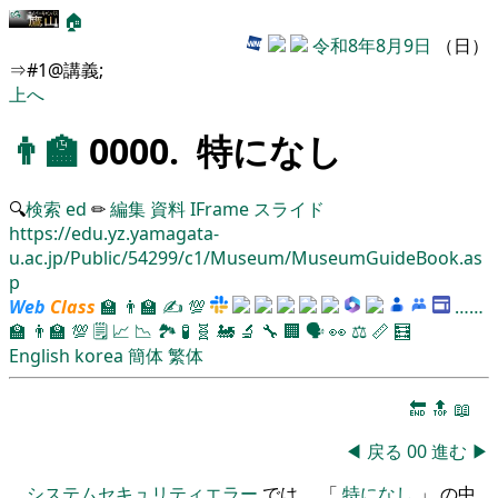
🏠
令和8年8月9日
（日）
⇒#1@講義;
上へ
👨‍🏫
0000. 特になし
🔍
検索
ed
✏
編集
資料
IFrame
スライド
https://edu.yz.yamagata-
u.ac.jp/Public/54299/c1/Museum/MuseumGuideBook.as
p
Web
Class
🏫
👨‍🏫
✍
💯
……
🏫
👨‍🏫
💯
🗒️
📈
📉
🏞
🧪
🧬
🚂
🔬
🔧
🏢
🗣️
👀
⚖️
📏
🧮
English
korea
簡体
繁体
🔚
🔝
📖
◀
戻る
00
進む
▶
システムセキュリティエラー
では、 「
特になし
」 の中