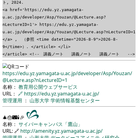
ト, 2024.
<a href='https://edu.yz.yamagata-
u.ac.jp/developer/Asp/Youzan/@Lecture.asp?
nLectureID=1'> https://edu.yz.yamagata-
u.ac.jp/developer/Asp/Youzan/@Lecture.asp?nLectureID=1
</a> , （参照 <time datetime="2026-8-9">2026-8-
9</time>）. </article> </li>
</article> <!-- 講義ノート 講義ノート 講義ノート -->
https://edu.yz.yamagata-u.ac.jp/
developer/
Asp/
Youzan/
@Lecture.asp?nLectureID=1
名称：
教育用公開ウェブサービス
URL：
🔗
https://edu.yz.yamagata-u.ac.jp/
管理運用
：
山形大学
学術情報基盤センター
🎄🎂🌃🕯🎉
名称：
サイバーキャンパス「鷹山」
URL: 🔗
http://amenity.yz.yamagata-u.ac.jp/
管理運用
：
山形大学
データベースアメニティ研究会