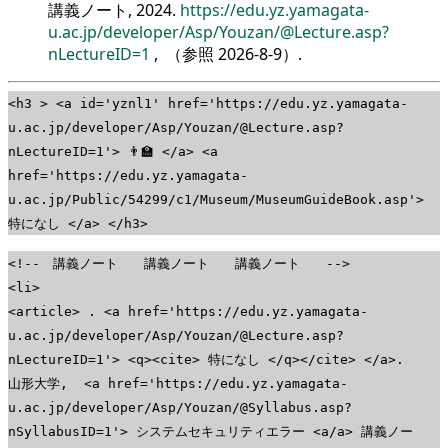
講義ノート, 2024.
https://edu.yz.yamagata-
u.ac.jp/developer/Asp/Youzan/@Lecture.asp?
nLectureID=1
, （参照
2026-8-9
）.
<h3 > <a id='yznl1' href='https://edu.yz.yamagata-
u.ac.jp/developer/Asp/Youzan/@Lecture.asp?
nLectureID=1'> 👨‍🏫 </a> <a
href='https://edu.yz.yamagata-
u.ac.jp/Public/54299/c1/Museum/MuseumGuideBook.asp'>
特になし </a> </h3>
<!-- 講義ノート 講義ノート 講義ノート -->
<li>
<article> . <a href='https://edu.yz.yamagata-
u.ac.jp/developer/Asp/Youzan/@Lecture.asp?
nLectureID=1'> <q><cite> 特になし </q></cite> </a>.
山形大学, <a href='https://edu.yz.yamagata-
u.ac.jp/developer/Asp/Youzan/@Syllabus.asp?
nSyllabusID=1'> システムセキュリティエラー <a/a> 講義ノー