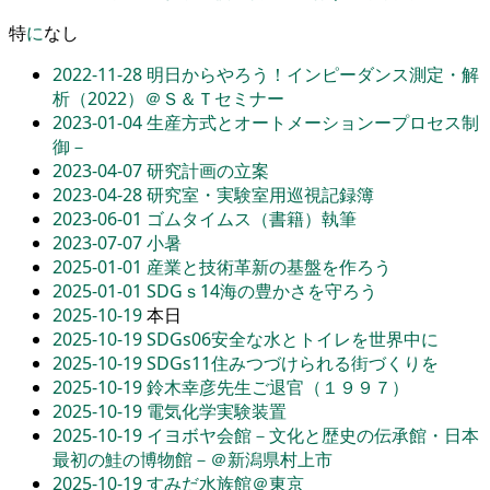
特
に
なし
2022-11-28
明日からやろう！インピーダンス測定・解
析（2022）＠Ｓ＆Ｔセミナー
2023-01-04
生産方式とオートメーションープロセス制
御－
2023-04-07
研究計画の立案
2023-04-28
研究室・実験室用巡視記録簿
2023-06-01
ゴムタイムス（書籍）執筆
2023-07-07
小暑
2025-01-01
産業と技術革新の基盤を作ろう
2025-01-01
SDGｓ14海の豊かさを守ろう
2025-10-19
本日
2025-10-19
SDGs06安全な水とトイレを世界中に
2025-10-19
SDGs11住みつづけられる街づくりを
2025-10-19
鈴木幸彦先生ご退官（１９９７）
2025-10-19
電気化学実験装置
2025-10-19
イヨボヤ会館－文化と歴史の伝承館・日本
最初の鮭の博物館－＠新潟県村上市
2025-10-19
すみだ水族館＠東京