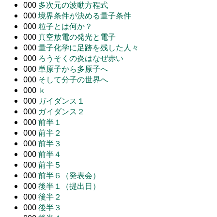
000
多次元の波動方程式
000
境界条件が決める量子条件
000
粒子とは何か？
000
真空放電の発光と電子
000
量子化学に足跡を残した人々
000
ろうそくの炎はなぜ赤い
000
単原子から多原子へ
000
そして分子の世界へ
000
ｋ
000
ガイダンス１
000
ガイダンス２
000
前半１
000
前半２
000
前半３
000
前半４
000
前半５
000
前半６（発表会）
000
後半１（提出日）
000
後半２
000
後半３