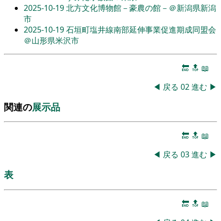
2025-10-19
北方文化博物館－豪農の館－＠新潟県新潟
市
2025-10-19
石垣町塩井線南部延伸事業促進期成同盟会
＠山形県米沢市
🔚
🔝
📖
◀
戻る
02
進む
▶
関連の
展示品
🔚
🔝
📖
◀
戻る
03
進む
▶
表
🔚
🔝
📖