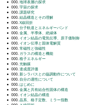
000.
地球表層の探求
000.
宇宙の探求
000.
課題研究
000.
結晶構造とその理解
000.
X線回折
000.
分子軌道とエネルギーバンド
000.
金属、半導体、絶縁体
000.
イオン結晶の電気伝導、原子価制御
000.
イオン伝導と固体電解質
000.
常磁性と強磁性
000.
ガラスの構造と機能
000.
格子エネルギー
000.
光触媒
000.
達成度評価
000.
新シラバスとの協調動作について
000.
自分の適性について
000.
はじめに
000.
金属と共有結合性固体の構造
000.
イオン結晶の構造
000.
晶系、格子定数、ミラー指数
000.
Ｘ線回折