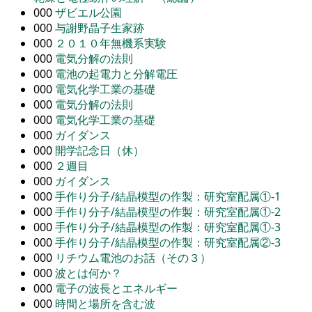
000
ザビエル公園
000
与謝野晶子生家跡
000
２０１０年無機系実験
000
電気分解の法則
000
電池の起電力と分解電圧
000
電気化学工業の基礎
000
電気分解の法則
000
電気化学工業の基礎
000
ガイダンス
000
開学記念日（休）
000
２週目
000
ガイダンス
000
手作り分子/結晶模型の作製：研究室配属①-1
000
手作り分子/結晶模型の作製：研究室配属①-2
000
手作り分子/結晶模型の作製：研究室配属①-3
000
手作り分子/結晶模型の作製：研究室配属②-3
000
リチウム電池のお話（その３）
000
波とは何か？
000
電子の波長とエネルギー
000
時間と場所を含む波