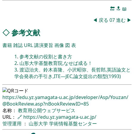
🔚
🔝
📖
◀
戻る
07
進む
▶
◇
参考文献
書籍
雑誌
URL
講演要旨
画像
図
表
1
.
参考文献の役割と書き方
2
.
山形大学基盤教育院,なせば成る！
3
.
渡辺治夫、鈴木喜隆、小沢昭弥、長哲郎,英語論文と
学会発表の手引き,ITE―JEC,論文提出の類型(1993)
https://edu.yz.yamagata-u.ac.jp/
developer/
Asp/
Youzan/
@BookReview.asp?nBookReviewID=85
名称：
教育用公開ウェブサービス
URL：
🔗
https://edu.yz.yamagata-u.ac.jp/
管理運用
：
山形大学
学術情報基盤センター