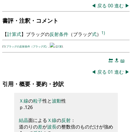
◀
戻る
00
進む
▶
書評・注釈・コメント
1)
【
計算式
】
ブラ
ッ
グ
の
反射
条件
（
ブラ
ッ
グ
式
）
(
1
)
ブラッグの反射条件（ブラッグ式）
,
, (
計算
).
🔚
🔝
📖
◀
戻る
01
進む
▶
引用・概要・要約・抄訳
Ｘ線
の
粒子
性と
波動
性
ｐ
.
126
結晶
面による
Ｘ線
の
反射
：
道のりの
差
が
波長
の整数倍のものだけが強め