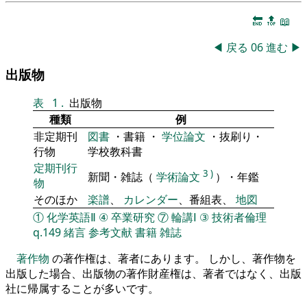
🔚
🔝
📖
◀
戻る
06
進む
▶
出版物
表
1
.
出版物
種類
例
非定期刊
図書
・書籍 ・
学位論文
・抜刷り・
行物
学校教科書
定期刊行
3
)
新聞・雑誌（
学術論文
）・年鑑
物
そのほか
楽譜
、
カレンダー
、番組表、
地図
①
化学英語Ⅱ
④
卒業研究
⑦
輪講Ⅰ
③
技術者倫理
q.149
緒言
参考文献
書籍
雑誌
著作物
の著作権は、著者にあります。 しかし、著作物を
出版した場合、出版物の著作財産権は、著者ではなく、出版
社に帰属することが多いです。