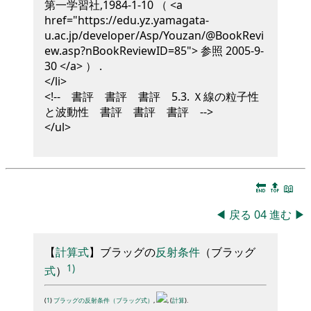
第一学習社,
1984-1-10
（ <a
href="https://edu.yz.yamagata-
u.ac.jp/developer/Asp/Youzan/@BookRevi
ew.asp?nBookReviewID=85"> 参照 2005-9-
30 </a> ）
.
</li>
<!-- 書評 書評 書評 5.3. Ｘ線の粒子性
と波動性 書評 書評 書評 -->
</ul>
🔚
🔝
📖
◀
戻る
04
進む
▶
【
計算式
】
ブラ
ッ
グ
の
反射
条件
（
ブラ
ッ
グ
1)
式
）
(
1
)
ブラッグの反射条件（ブラッグ式）
,
, (
計算
).