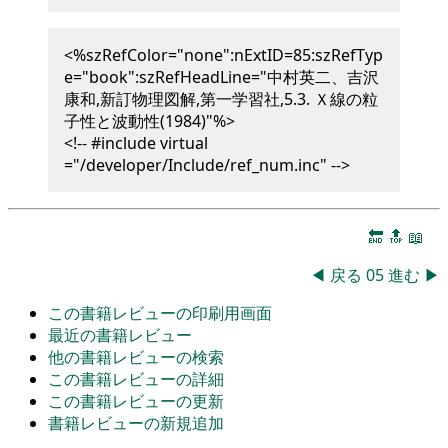
<%szRefColor="none":nExtID=85:szRefTyp
e="book":szRefHeadLine="中村英二、吉沢
康和,新訂物理図解,第一学習社,5.3. Ｘ線の粒
子性と波動性(1984)"%>
<!-- #include virtual
="/developer/Include/ref_num.inc" -->
🔚
🔝
📖
◀
戻る
05
進む
▶
この書籍レビューの印刷用画面
最近の書籍レビュー
他の書籍レビューの検索
この書籍レビューの詳細
この書籍レビューの更新
書籍レビューの新規追加