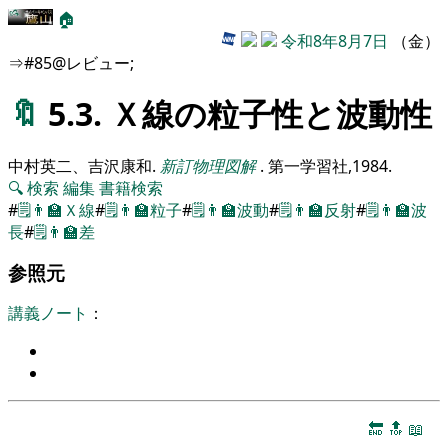
🏠
令和8年8月7日
（金）
⇒#85@レビュー;
🔖
5.3. Ｘ線の粒子性と波動性
中村英二、吉沢康和
.
新訂物理図解
.
第一学習社,
1984
.
🔍
検索
編集
書籍検索
#
🗒️
👨‍🏫
Ｘ線
#
🗒️
👨‍🏫
粒子
#
🗒️
👨‍🏫
波動
#
🗒️
👨‍🏫
反射
#
🗒️
👨‍🏫
波
長
#
🗒️
👨‍🏫
差
参照元
講義ノート
：
🔚
🔝
📖