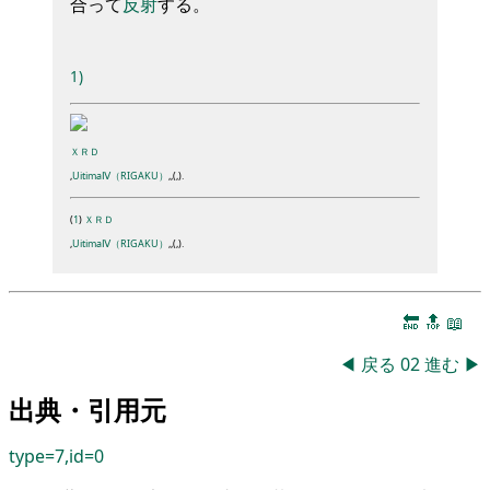
合って
反射
する
。
1)
ＸＲＤ
,
UitimaⅣ（RIGAKU）
,
,
(
,
).
(
1
)
ＸＲＤ
,
UitimaⅣ（RIGAKU）
,
,
(
,
).
🔚
🔝
📖
◀
戻る
02
進む
▶
出典・引用元
type=7,id=0