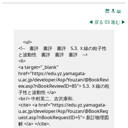
🔚
🔝
📖
◀
戻る
03
進む
▶
<ul>
<!-- 書評 書評 書評 5.3. Ｘ線の粒子性
と波動性 書評 書評 書評 -->
<li>
<a target="_blank"
href="https://edu.yz.yamagata-
u.ac.jp/developer/Asp/Youzan/@BookRevi
ew.asp?nBookReviewID=85"> 5.3. Ｘ線の粒
子性と波動性 </a>
<br/>
中村英二、吉沢康和
.
<cite> <a href="https://edu.yz.yamagata-
u.ac.jp/developer/Asp/Youzan/@BookReq
uest.asp?nBookRequestID=5"> 新訂物理図
解 </a> </cite>
.