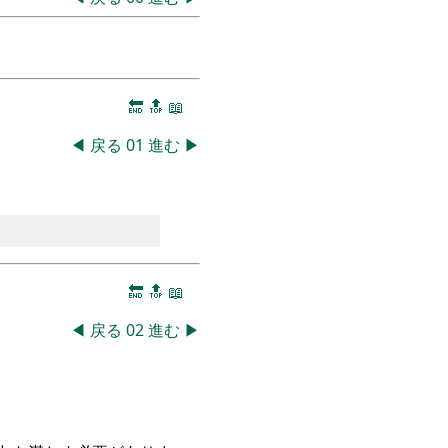
🔚
🔝
📖
◀
戻る
01
進む
▶
🔚
🔝
📖
◀
戻る
02
進む
▶