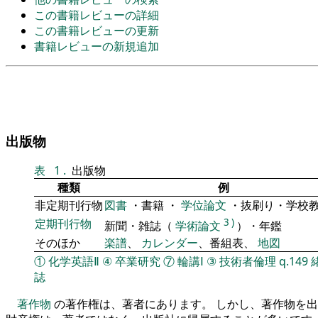
この書籍レビューの詳細
この書籍レビューの更新
書籍レビューの新規追加
出版物
表
1
.
出版物
種類
例
非定期刊行物
図書
・書籍 ・
学位論文
・抜刷り・学校
定期刊行物
3
)
新聞・雑誌（
学術論文
）・年鑑
そのほか
楽譜
、
カレンダー
、番組表、
地図
①
化学英語Ⅱ
④
卒業研究
⑦
輪講Ⅰ
③
技術者倫理
q.149
誌
著作物
の著作権は、著者にあります。 しかし、著作物を