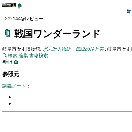
🏠
⇒#2144@レビュー;
🔖
戦国ワンダーランド
岐阜市歴史博物館
.
ぎふ歴史物語 伝統の技と美
.
岐阜市歴史
🔍
検索
編集
書籍検索
#
🗒️
👨‍🏫
参照元
講義ノート
：