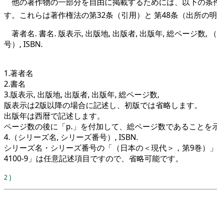
他の著作物の一部分を自由に掲載するためには、以下の条件
す。これらは著作権法の第32条（引用）と 第48条（出所の
著者名. 書名. 版表示, 出版地, 出版者, 出版年, 総ページ数,
号）, ISBN.
1.著者名
2.書名
3.版表示, 出版地, 出版者, 出版年, 総ページ数,
版表示は2版以降の場合に記述し、初版では省略します。
出版年は西暦で記述します。
ページ数の後に「p.」を付加して、総ページ数であることを
4.（シリーズ名, シリーズ番号）, ISBN.
シリーズ名・シリーズ番号の「（日本の＜現代＞，第9巻）」とISBN
4100-9」は任意記述項目ですので、省略可能です。
2
)