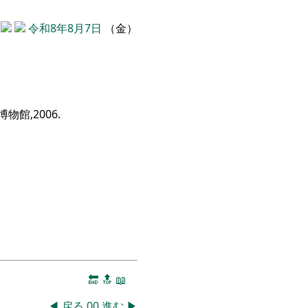
令和8年8月7日
（金）
博物館,
2006
.
🔚
🔝
📖
◀
戻る
00
進む
▶