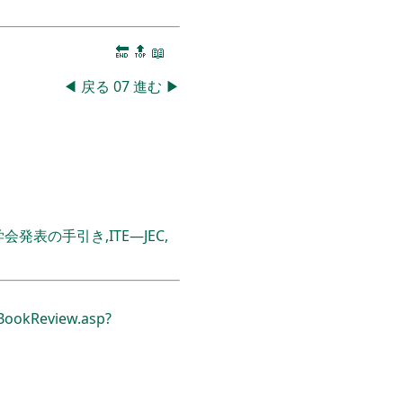
。
🔚
🔝
📖
◀
戻る
07
進む
▶
表の手引き,ITE―JEC,
ookReview.asp?