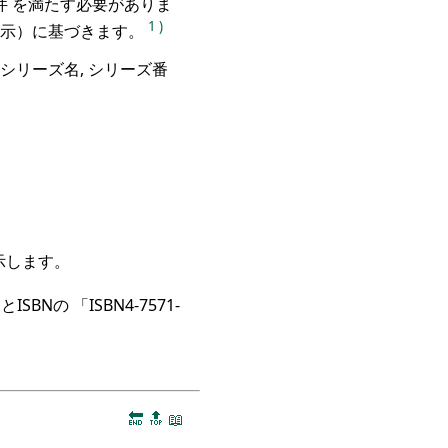
 を満たす必要がありま
1
)
明示）に基づきます。
 （シリーズ名, シリーズ番
示します。
の 「ISBN4-7571-
🔚
🔝
📖