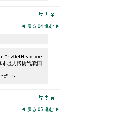
🔚
🔝
📖
◀
戻る
04
進む
▶
ok":szRefHeadLine
阜市歴史博物館,戦国
nc" -->
🔚
🔝
📖
◀
戻る
05
進む
▶