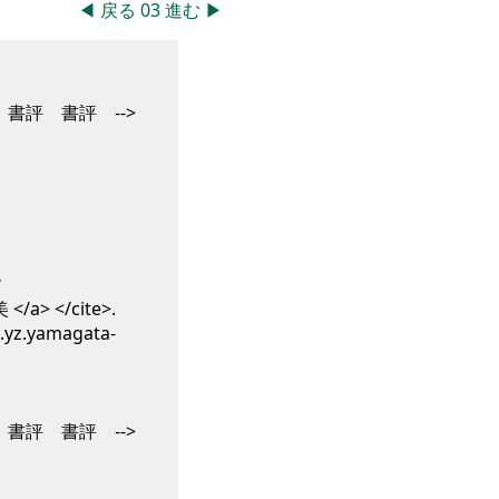
◀
戻る
03
進む
▶
書評 書評 -->
?
a> </cite>
.
.yz.yamagata-
書評 書評 -->