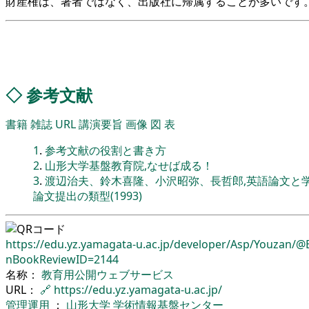
財産権は、著者ではなく、出版社に帰属することが多いです
◇
参考文献
書籍
雑誌
URL
講演要旨
画像
図
表
1
.
参考文献の役割と書き方
2
.
山形大学基盤教育院,なせば成る！
3
.
渡辺治夫、鈴木喜隆、小沢昭弥、長哲郎,英語論文と学会発
論文提出の類型(1993)
https://edu.yz.yamagata-u.ac.jp/
developer/
Asp/
Youzan/
@B
nBookReviewID=2144
名称：
教育用公開ウェブサービス
URL：
🔗
https://edu.yz.yamagata-u.ac.jp/
管理運用
：
山形大学
学術情報基盤センター