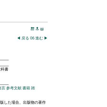
🔚
🔝
📖
◀
戻る
06
進む
▶
教科書
緒言
参考文献
書籍
雑
出版した場合、出版物の著作