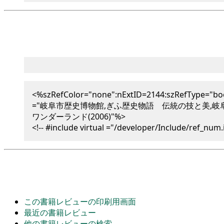
<%szRefColor="none":nExtID=2144:szRefType="bo
="岐阜市歴史博物館,ぎふ歴史物語 伝統の技と美,岐
ワンダーランド(2006)"%>
<!-- #include virtual ="/developer/Include/ref_num.i
この書籍レビューの印刷用画面
最近の書籍レビュー
他の書籍レビューの検索